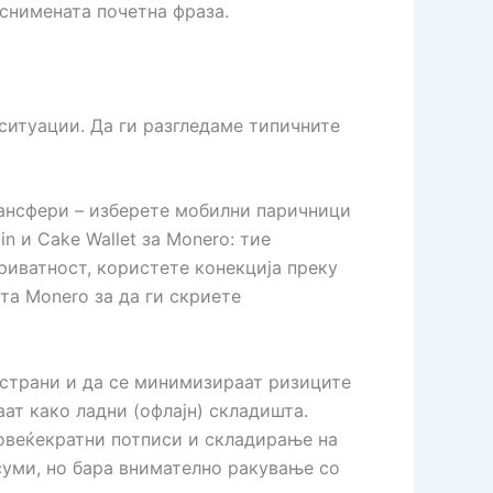
 снимената почетна фраза.
ситуации. Да ги разгледаме типичните
ансфери – изберете мобилни паричници
n и Cake Wallet за Monero: тие
иватност, користете конекција преку
ата Monero за да ги скриете
 страни и да се минимизираат ризиците
ат како ладни (офлајн) складишта.
овеќекратни потписи и складирање на
суми, но бара внимателно ракување со