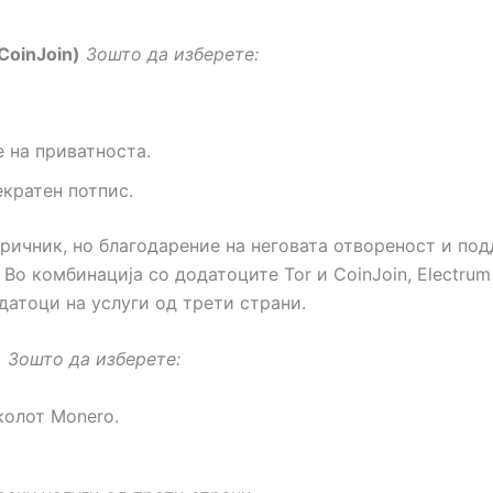
CoinJoin)
Зошто да изберете:
 на приватноста.
кратен потпис.
аричник, но благодарение на неговата отвореност и по
 Во комбинација со додатоците Tor и CoinJoin, Electr
датоци на услуги од трети страни.
)
Зошто да изберете:
колот Monero.