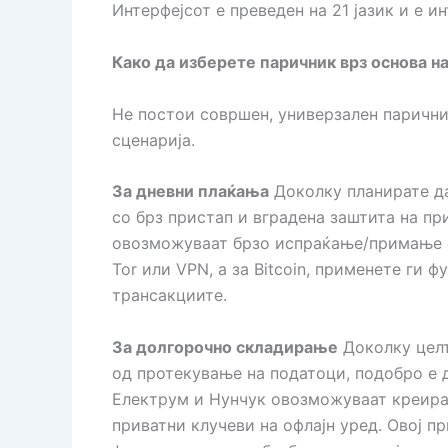
Интерфејсот е преведен на 21 јазик и е и
Како да изберете паричник врз основа н
Не постои совршен, универзален паричник
сценарија.
За дневни плаќања
Доколку планирате да
со брз пристап и вградена заштита на при
овозможуваат брзо испраќање/примање ср
Tor или VPN, а за Bitcoin, применете ги 
трансакциите.
За долгорочно складирање
Доколку целт
од протекување на податоци, подобро е 
Електрум и Нунчук овозможуваат креира
приватни клучеви на офлајн уред. Овој п