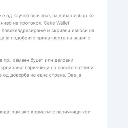
е од клучно значење, најдобар избор ќе
ниво на протокол. Cake Wallet
 повеќеадресирање и скриени износи на
е да ја подобрите приватноста на вашите
 пр., семеен буџет или деловни
а креирање паричници со повеќе потписи
 од доверба на една страна. Ова ја
податоци ако користите паричници кои