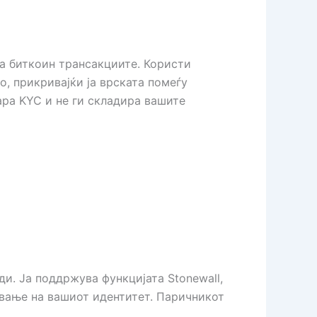
 на биткоин трансакциите. Користи
, прикривајќи ја врската помеѓу
ара KYC и не ги складира вашите
и. Ја поддржува функцијата Stonewall,
ивање на вашиот идентитет. Паричникот