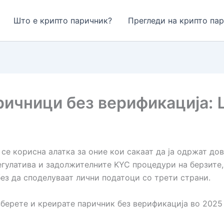
Што е крипто паричник?
Прегледи на крипто па
ичници без верификација: 
се корисна алатка за оние кои сакаат да ја одржат д
регулатива и задолжителните KYC процедури на берзите
ез да споделуваат лични податоци со трети страни.
зберете и креирате паричник без верификација во 2025