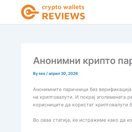
Skip
to
content
Анонимни крипто пар
By
seo
/
април 30, 2026
Анонимните паричници без верификација 
на криптовалути. И покрај зголемената 
корисниците да користат криптовалути б
Во оваа статија, ќе истражиме како да и