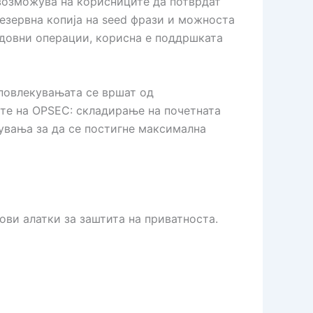
возможува на корисниците да потврдат
езервна копија на seed фрази и можноста
редовни операции, корисна е поддршката
/повлекувањата се вршат од
те на OPSEC: складирање на почетната
увања за да се постигне максимална
ови алатки за заштита на приватноста.