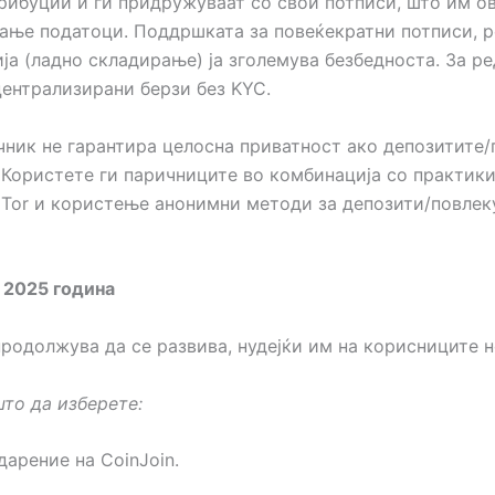
рибуции и ги придружуваат со свои потписи, што им о
ање податоци. Поддршката за повеќекратни потписи, р
ија (ладно складирање) ја зголемува безбедноста. За 
централизирани берзи без KYC.
чник не гарантира целосна приватност ако депозитите
Користете ги паричниците во комбинација со практики
 Tor и користење анонимни методи за депозити/повлек
 2025 година
родолжува да се развива, нудејќи им на корисниците н
то да изберете:
арение на CoinJoin.