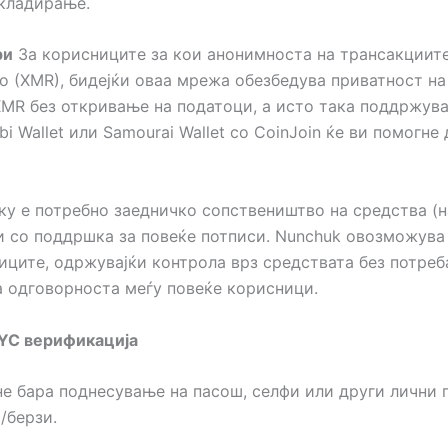
складирање.
ри
За корисниците за кои анонимноста на трансакциите 
 (XMR), бидејќи оваа мрежа обезбедува приватност на 
R без откривање на податоци, а исто така поддржува
bi Wallet или Samourai Wallet со CoinJoin ќе ви помогн
у е потребно заедничко сопствеништво на средства (на
и со поддршка за повеќе потписи. Nunchuk овозможув
ците, одржувајќи контрола врз средствата без потреба
а одговорноста меѓу повеќе корисници.
KYC верификација
е бара поднесување на пасош, селфи или други лични 
/берзи.