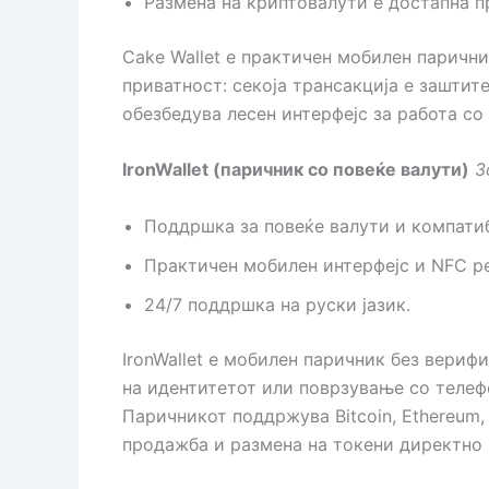
Размена на криптовалути е достапна п
Cake Wallet е практичен мобилен паричник
приватност: секоја трансакција е заштит
обезбедува лесен интерфејс за работа со
IronWallet (паричник со повеќе валути)
З
Поддршка за повеќе валути и компати
Практичен мобилен интерфејс и NFC ре
24/7 поддршка на руски јазик.
IronWallet е мобилен паричник без вериф
на идентитетот или поврзување со телефо
Паричникот поддржува Bitcoin, Ethereum
продажба и размена на токени директно 