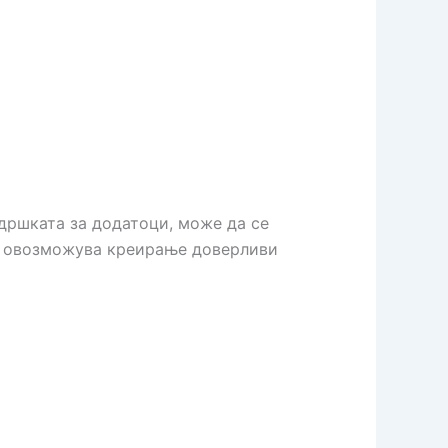
ддршката за додатоци, може да се
um овозможува креирање доверливи