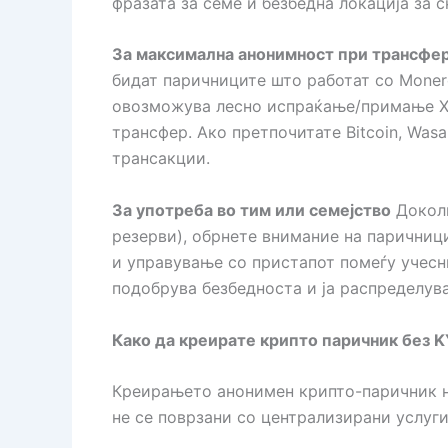
фразата за семе и безбедна локација за 
За максимална анонимност при трансфе
бидат паричниците што работат со Monero
овозможува лесно испраќање/примање XM
трансфер. Ако претпочитате Bitcoin, Wasa
трансакции.
За употреба во тим или семејство
Доколк
резерви), обрнете внимание на паричниц
и управување со пристапот помеѓу учесни
подобрува безбедноста и ја распределув
Како да креирате крипто паричник без 
Креирањето анонимен крипто-паричник н
не се поврзани со централизирани услуги