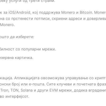
реку услуги од трети страни.
 за iOS/Android, кој поддржува Monero и Bitcoin. Moner
ена со прстенести потписи, скриени адреси и доверливи
 Monero.
ошто да изберете:
билност со популарни мрежи.
зервна картичка.
икација. Апликацијата овозможува управување со крипт
нски број или е-пошта. Сите клучеви и почетната фраз
, Tron, TON, Solana и други EVM мрежи, додека вграде
во интерфејсот.