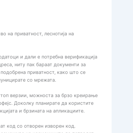
во на приватност, леснотија на
одатоци и дали е потребна верификација
реса, ниту пак бараат документи за
подобрена приватност, како што се
омуницирате со мрежата.
ктоп верзии, можноста за брзо креирање
рфејс. Доколку планирате да користите
кцијата и брзината на апликациите.
ат код со отворен изворен код.