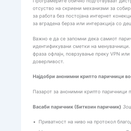
Програмерите обично подготвуваат дист
отсуство на скриени механизми за собир
за работа без постојана интернет конекц
за вградена берза или интеракција со де
Важно е да се запомни дека самиот пари
идентификувани сметки на менувачници. 
фраза офлајн, поврзување преку VPN или
доверливост.
Најдобри анонимни крипто паричници во
Пазарот за анонимни крипто паричници п
Васаби паричник (Биткоин паричник)
Зош
Приватност на ниво на протокол благод