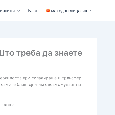
ричници
Блог
македонски јазик
Што треба да знаете
оверливоста при складирање и трансфер
, самите блокчејни им овозможуваат на
 година.