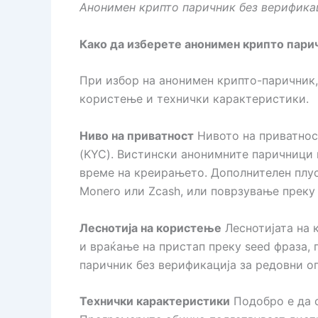
Анонимен крипто паричник без верификац
Како да изберете анонимен крипто пари
При избор на анонимен крипто-паричник, 
користење и технички карактеристики.
Ниво на приватност
Нивото на приватнос
(KYC). Вистински анонимните паричници н
време на креирањето. Дополнителен плус
Monero или Zcash, или поврзување преку 
Леснотија на користење
Леснотијата на 
и враќање на пристап преку seed фраза,
паричник без верификација за редовни о
Технички карактеристики
Подобро е да с