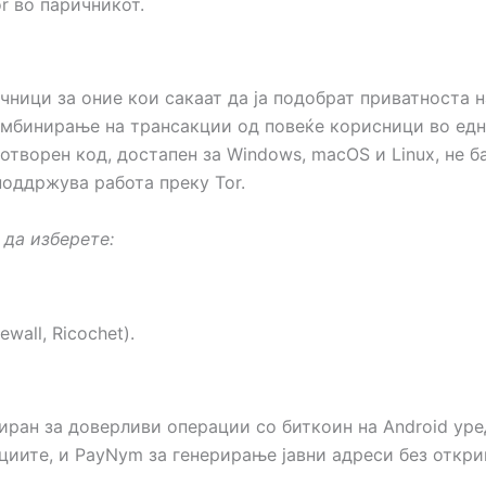
r во паричникот.
ричници за оние кои сакаат да ја подобрат приватноста
омбинирање на трансакции од повеќе корисници во едно
отворен код, достапен за Windows, macOS и Linux, не б
поддржува работа преку Tor.
 да изберете:
all, Ricochet).
иран за доверливи операции со биткоин на Android уред
кциите, и PayNym за генерирање јавни адреси без откр