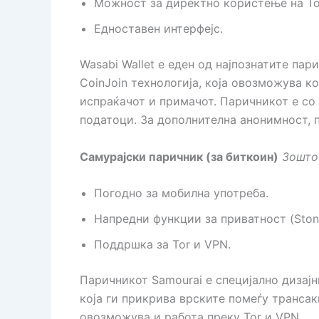
Можност за директно користење на To
Едноставен интерфејс.
Wasabi Wallet е еден од најпознатите па
CoinJoin технологија, која овозможува к
испраќачот и примачот. Паричникот е со 
податоци. За дополнителна анонимност, 
Самурајски паричник (за биткоин)
Зошто
Погодно за мобилна употреба.
Напредни функции за приватност (Stonew
Поддршка за Tor и VPN.
Паричникот Samourai е специјално дизајн
која ги прикрива врските помеѓу транса
овозможува и работа преку Tor и VPN.