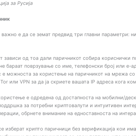
ија за Русија
чник
важно е да се земат предвид три главни параметри: ни
т зависи од тоа дали паричникот собира кориснички п
е бараат поврзување со име, телефонски број или е-ад
 е можноста за користење на паричникот на мрежа со 
Tor или VPN за да ја скриете вашата IP адреса кога к
користење е одредена од достапноста на мобилни/дес
 поддршка за потребни криптовалути и интуитивен инте
перации, обрнете внимание на едноставноста на интера
е изберат крипто паричници без верификација кои има