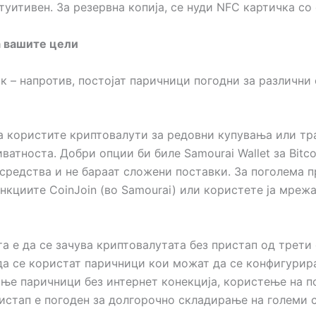
нтуитивен. За резервна копија, се нуди NFC картичка со
а вашите цели
 – напротив, постојат паричници погодни за различни 
 користите криптовалути за редовни купувања или тр
ватноста. Добри опции би биле Samourai Wallet за Bitcoi
едства и не бараат сложени поставки. За поголема пр
функциите CoinJoin (во Samourai) или користете ја мреж
а е да се зачува криптовалутата без пристап од трети
да се користат паричници кои можат да се конфигурира
ње паричници без интернет конекција, користење на п
ристап е погоден за долгорочно складирање на големи 