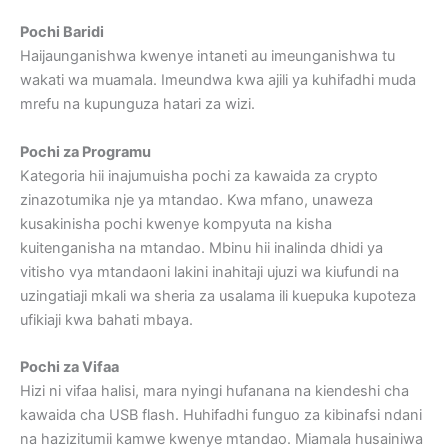
Pochi Baridi
Haijaunganishwa kwenye intaneti au imeunganishwa tu
wakati wa muamala. Imeundwa kwa ajili ya kuhifadhi muda
mrefu na kupunguza hatari za wizi.
Pochi za Programu
Kategoria hii inajumuisha pochi za kawaida za crypto
zinazotumika nje ya mtandao. Kwa mfano, unaweza
kusakinisha pochi kwenye kompyuta na kisha
kuitenganisha na mtandao. Mbinu hii inalinda dhidi ya
vitisho vya mtandaoni lakini inahitaji ujuzi wa kiufundi na
uzingatiaji mkali wa sheria za usalama ili kuepuka kupoteza
ufikiaji kwa bahati mbaya.
Pochi za Vifaa
Hizi ni vifaa halisi, mara nyingi hufanana na kiendeshi cha
kawaida cha USB flash. Huhifadhi funguo za kibinafsi ndani
na hazizitumii kamwe kwenye mtandao. Miamala husainiwa