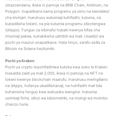
zinazoendana, ikiwa ni pamoja na BNB Chain, Arbitrum, na
Polygon. Inapatikana kama programu ya simu na kiendelezi
cha kivinjari. Inaruhusu watumiaji kuhifadhi, kutuma, na
kubadilisha tokeni, na pia kutumia programu zilizotengwa
(dApps). Funguo za kibinafsi hubaki kwenye kifaa cha
mtumiaji pekee, kuhakikisha udhibiti wa mali. Usaidizi wa
pochi ya maunzi unapatikana. Hata hivyo, sarafu asilia za
Bitcoin na Solana hazitumiki.
Pochi ya Kraken
Pochi ya crypto isiyohifadhiwa kutoka kwa soko la Kraken.
Inasaidia zaidi ya mali 2,000, ikiwa ni pamoja na NFT na
tokeni kwenye blockchain maarufu. Inaruhusu mwingiliano
na dApps, hufanya ubadilishanaji, na huhifadhi mali bila
kuhamisha funguo kwa wahusika wengine. Inatumia
usimbaji fiche, ulinzi wa kibiometriki, na msingi wa msimbo
chanzo huria.