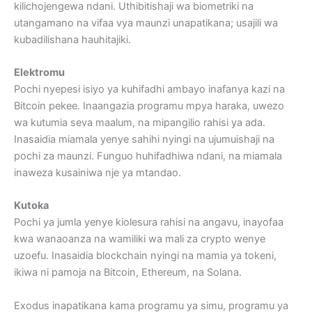
kilichojengewa ndani. Uthibitishaji wa biometriki na
utangamano na vifaa vya maunzi unapatikana; usajili wa
kubadilishana hauhitajiki.
Elektromu
Pochi nyepesi isiyo ya kuhifadhi ambayo inafanya kazi na
Bitcoin pekee. Inaangazia programu mpya haraka, uwezo
wa kutumia seva maalum, na mipangilio rahisi ya ada.
Inasaidia miamala yenye sahihi nyingi na ujumuishaji na
pochi za maunzi. Funguo huhifadhiwa ndani, na miamala
inaweza kusainiwa nje ya mtandao.
Kutoka
Pochi ya jumla yenye kiolesura rahisi na angavu, inayofaa
kwa wanaoanza na wamiliki wa mali za crypto wenye
uzoefu. Inasaidia blockchain nyingi na mamia ya tokeni,
ikiwa ni pamoja na Bitcoin, Ethereum, na Solana.
Exodus inapatikana kama programu ya simu, programu ya