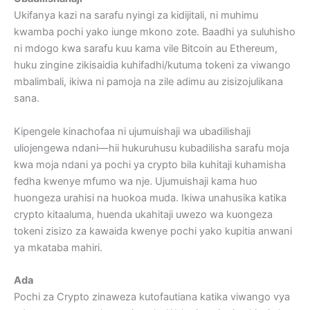
Ukifanya kazi na sarafu nyingi za kidijitali, ni muhimu
kwamba pochi yako iunge mkono zote. Baadhi ya suluhisho
ni mdogo kwa sarafu kuu kama vile Bitcoin au Ethereum,
huku zingine zikisaidia kuhifadhi/kutuma tokeni za viwango
mbalimbali, ikiwa ni pamoja na zile adimu au zisizojulikana
sana.
Kipengele kinachofaa ni ujumuishaji wa ubadilishaji
uliojengewa ndani—hii hukuruhusu kubadilisha sarafu moja
kwa moja ndani ya pochi ya crypto bila kuhitaji kuhamisha
fedha kwenye mfumo wa nje. Ujumuishaji kama huo
huongeza urahisi na huokoa muda. Ikiwa unahusika katika
crypto kitaaluma, huenda ukahitaji uwezo wa kuongeza
tokeni zisizo za kawaida kwenye pochi yako kupitia anwani
ya mkataba mahiri.
Ada
Pochi za Crypto zinaweza kutofautiana katika viwango vya