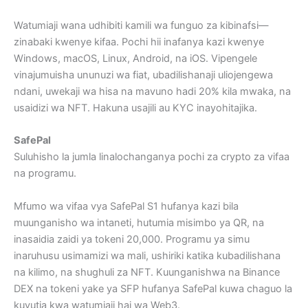
Watumiaji wana udhibiti kamili wa funguo za kibinafsi—
zinabaki kwenye kifaa. Pochi hii inafanya kazi kwenye
Windows, macOS, Linux, Android, na iOS. Vipengele
vinajumuisha ununuzi wa fiat, ubadilishanaji uliojengewa
ndani, uwekaji wa hisa na mavuno hadi 20% kila mwaka, na
usaidizi wa NFT. Hakuna usajili au KYC inayohitajika.
SafePal
Suluhisho la jumla linalochanganya pochi za crypto za vifaa
na programu.
Mfumo wa vifaa vya SafePal S1 hufanya kazi bila
muunganisho wa intaneti, hutumia misimbo ya QR, na
inasaidia zaidi ya tokeni 20,000. Programu ya simu
inaruhusu usimamizi wa mali, ushiriki katika kubadilishana
na kilimo, na shughuli za NFT. Kuunganishwa na Binance
DEX na tokeni yake ya SFP hufanya SafePal kuwa chaguo la
kuvutia kwa watumiaji hai wa Web3.