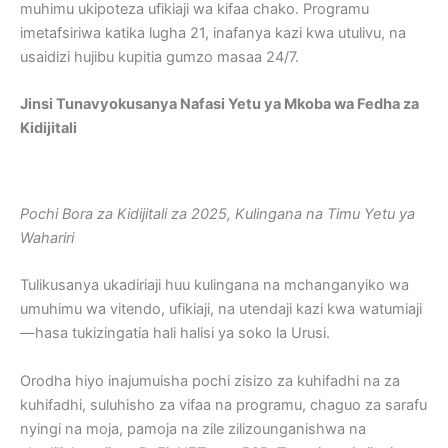
muhimu ukipoteza ufikiaji wa kifaa chako. Programu
imetafsiriwa katika lugha 21, inafanya kazi kwa utulivu, na
usaidizi hujibu kupitia gumzo masaa 24/7.
Jinsi Tunavyokusanya Nafasi Yetu ya Mkoba wa Fedha za
Kidijitali
Pochi Bora za Kidijitali za 2025, Kulingana na Timu Yetu ya
Wahariri
Tulikusanya ukadiriaji huu kulingana na mchanganyiko wa
umuhimu wa vitendo, ufikiaji, na utendaji kazi kwa watumiaji
—hasa tukizingatia hali halisi ya soko la Urusi.
Orodha hiyo inajumuisha pochi zisizo za kuhifadhi na za
kuhifadhi, suluhisho za vifaa na programu, chaguo za sarafu
nyingi na moja, pamoja na zile zilizounganishwa na