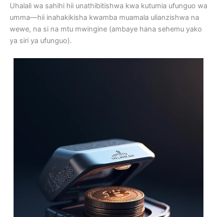
Uhalali wa sahihi hii unathibitishwa kwa kutumia ufunguo wa
umma—hii inahakikisha kwamba muamala ulianzishwa na
wewe, na si na mtu mwingine (ambaye hana sehemu yako
ya siri ya ufunguo).