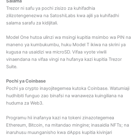
Salama
Trezor ni safu ya pochi zisizo za kuhifadhia
zilizotengenezwa na SatoshiLabs kwa ajili ya kuhifadhi
salama sarafu za kidijitali.
Model One hutoa ulinzi wa msingi kupitia msimbo wa PIN na
maneno ya kumbukumbu, huku Model T ikiwa na skrini ya
kugusa na usaidizi wa microSD. Vifaa vyote viwili
vinaendana na vifaa vingi na hufanya kazi kupitia Trezor
Suite.
Pochi ya Coinbase
Pochi ya crypto inayojitegemea kutoka Coinbase. Watumiaji
hudhibiti funguo zao binafsi na wanaweza kuingiliana na
huduma za Web3.
Programu hii inafanya kazi na tokeni zinazotegemea
Ethereum, Bitcoin, na mitandao mingine; inasaidia NFTs; na
inaruhusu muunganisho kwa dApps kupitia kivinjari