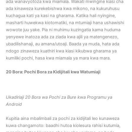
ada wanavyotoza kwa miamala. Wakati mwingine kiasi cha
ada kinaweza kurekebishwa kwa mikono, na kukuruhusu
kuchagua kati ya kasi na gharama. Katika hali nyingine,
masharti huwekwa kiotomatiki, na mtumiaji hana ushawishi
wowote juu yake. Pia ni muhimu kuzingatia kama huduma
yenyewe inatoza ada za ziada kwa ajili ya matengenezo,
ubadilishanaji, au amana/utoaji. Baada ya muda, hata ada
ndogo zinaweza kuathiri kwa kiasi kikubwa gharama ya
kumiliki pochi, hasa kwa miamala ya mara kwa mara.
20 Bora: Pochi Bora za Kidijitali kwa Watumiaji
Ukadiriaji 20 Bora wa Pochi za Bure kwa Programu ya
Android
Kupitia aina mbalimbali za pochi za kidijitali leo kunaweza
kuwa changamoto: baadhi hutoa kiolesura rahisi kutumia,