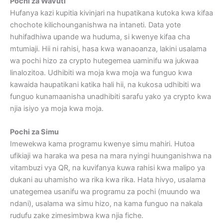
Pochi za Wavuti
Hufanya kazi kupitia kivinjari na hupatikana kutoka kwa kifaa
chochote kilichounganishwa na intaneti. Data yote
huhifadhiwa upande wa huduma, si kwenye kifaa cha
mtumiaji. Hii ni rahisi, hasa kwa wanaoanza, lakini usalama
wa pochi hizo za crypto hutegemea uaminifu wa jukwaa
linalozitoa. Udhibiti wa moja kwa moja wa funguo kwa
kawaida haupatikani katika hali hii, na kukosa udhibiti wa
funguo kunamaanisha unadhibiti sarafu yako ya crypto kwa
njia isiyo ya moja kwa moja.
Pochi za Simu
Imewekwa kama programu kwenye simu mahiri. Hutoa
ufikiaji wa haraka wa pesa na mara nyingi huunganishwa na
vitambuzi vya QR, na kuvifanya kuwa rahisi kwa malipo ya
dukani au uhamisho wa rika kwa rika. Hata hivyo, usalama
unategemea usanifu wa programu za pochi (muundo wa
ndani), usalama wa simu hizo, na kama funguo na nakala
rudufu zake zimesimbwa kwa njia fiche.