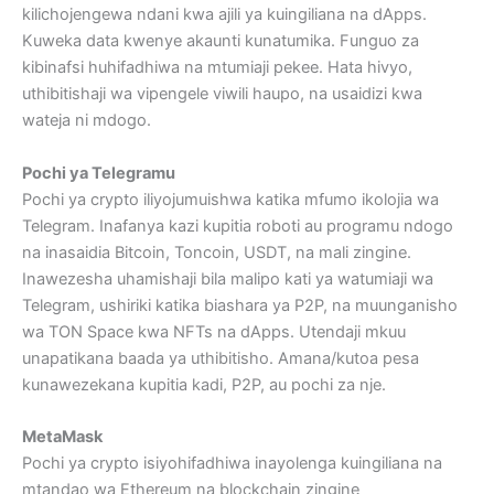
kilichojengewa ndani kwa ajili ya kuingiliana na dApps.
Kuweka data kwenye akaunti kunatumika. Funguo za
kibinafsi huhifadhiwa na mtumiaji pekee. Hata hivyo,
uthibitishaji wa vipengele viwili haupo, na usaidizi kwa
wateja ni mdogo.
Pochi ya Telegramu
Pochi ya crypto iliyojumuishwa katika mfumo ikolojia wa
Telegram. Inafanya kazi kupitia roboti au programu ndogo
na inasaidia Bitcoin, Toncoin, USDT, na mali zingine.
Inawezesha uhamishaji bila malipo kati ya watumiaji wa
Telegram, ushiriki katika biashara ya P2P, na muunganisho
wa TON Space kwa NFTs na dApps. Utendaji mkuu
unapatikana baada ya uthibitisho. Amana/kutoa pesa
kunawezekana kupitia kadi, P2P, au pochi za nje.
MetaMask
Pochi ya crypto isiyohifadhiwa inayolenga kuingiliana na
mtandao wa Ethereum na blockchain zingine