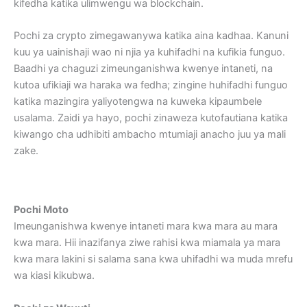
kifedha katika ulimwengu wa blockchain.
Pochi za crypto zimegawanywa katika aina kadhaa. Kanuni
kuu ya uainishaji wao ni njia ya kuhifadhi na kufikia funguo.
Baadhi ya chaguzi zimeunganishwa kwenye intaneti, na
kutoa ufikiaji wa haraka wa fedha; zingine huhifadhi funguo
katika mazingira yaliyotengwa na kuweka kipaumbele
usalama. Zaidi ya hayo, pochi zinaweza kutofautiana katika
kiwango cha udhibiti ambacho mtumiaji anacho juu ya mali
zake.
Pochi Moto
Imeunganishwa kwenye intaneti mara kwa mara au mara
kwa mara. Hii inazifanya ziwe rahisi kwa miamala ya mara
kwa mara lakini si salama sana kwa uhifadhi wa muda mrefu
wa kiasi kikubwa.