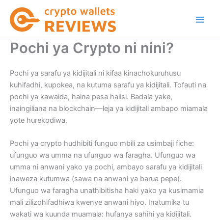
Skip
to
content
Pochi ya Crypto ni nini?
Pochi ya sarafu ya kidijitali ni kifaa kinachokuruhusu
kuhifadhi, kupokea, na kutuma sarafu ya kidijitali. Tofauti na
pochi ya kawaida, haina pesa halisi. Badala yake,
inaingiliana na blockchain—leja ya kidijitali ambapo miamala
yote hurekodiwa.
Pochi ya crypto hudhibiti funguo mbili za usimbaji fiche:
ufunguo wa umma na ufunguo wa faragha. Ufunguo wa
umma ni anwani yako ya pochi, ambayo sarafu ya kidijitali
inaweza kutumwa (sawa na anwani ya barua pepe).
Ufunguo wa faragha unathibitisha haki yako ya kusimamia
mali zilizohifadhiwa kwenye anwani hiyo. Inatumika tu
wakati wa kuunda muamala: hufanya sahihi ya kidijitali.