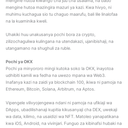
mengine hutoa kiwango cha juu cha usalama, na bado
mengine hutoa mazingira mazuri ya kazi. Kwa hivyo, ni
muhimu kuchagua sio tu chaguo maarufu, bali lile linalofaa
na la kuaminika kweli.
Uhakiki huu unakusanya pochi bora za crypto,
zilizochaguliwa kulingana na utendakazi, ujanibishaji, na
utangamano na shughuli za ruble.
Pochi ya OKX
Pochi ya minyororo mingi kutoka soko la OKX, inayotoa
udhibiti kamili wa fedha na uwezo mpana wa Web3.
Inafanya kazi na zaidi ya blockchain 100, ikiwa ni pamoja na
Ethereum, Bitcoin, Solana, Arbitrum, na Aptos.
Vipengele vilivyojengewa ndani ni pamoja na ufikiaji wa
DApps, ubadilishanaji kupitia kikusanyaji cha DEX, uwekaji
wa data, kilimo, na usaidizi wa NFT. Matoleo yanapatikana
kwa iOS, Android, na vivinjari. Funguo za kibinafsi hubaki na