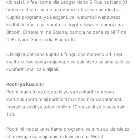
kibinafsi. Vifaa (kama vile Ledger Nano S Plus na Nano X)
hutumia chipu salama na mfumo tofauti wa uendeshaji.
Kupitia programu ya Ledger Live, watumiaji wanaweza
kudhibiti maelfu ya sarafu za crypto, ikiwa ni pamoja na
Bitcoin, Ethereum, na Solana, pamoja na zana za NFT na
DeFi. Nano X inasaidia Bluetooth.
Ufikiaji hupatikana kupitia kifungu cha maneno 24. Leja
inachukuliwa kuwa mojawapo ya suluhisho salama zaidi za
kuhifadhi mali za kidijitali.
Pochi ya Kuamini
Pochi maarufu ya crypto isiyo ya kuhifadhi ambayo
inaruhusu watumiaji kudhibiti mali zao bila wapatanishi.
Inasaidia zaidi ya tokeni milioni 10 na zaidi ya blockchain
100.
Pochi hii inapatikana kama programu ya simu au kiendelezi
cha kivinjari na inajumuisha kivinjari cha Web3