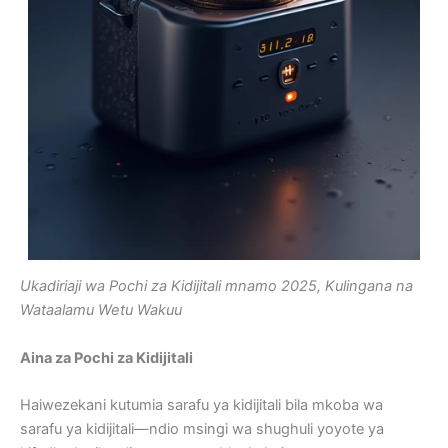
Ukadiriaji wa Pochi za Kidijitali mnamo 2025, Kulingana na
Wataalamu Wetu Wakuu
Aina za Pochi za Kidijitali
Haiwezekani kutumia sarafu ya kidijitali bila mkoba wa
sarafu ya kidijitali—ndio msingi wa shughuli yoyote ya