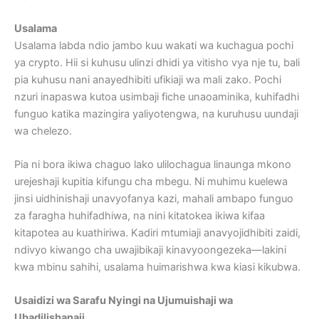
Usalama
Usalama labda ndio jambo kuu wakati wa kuchagua pochi
ya crypto. Hii si kuhusu ulinzi dhidi ya vitisho vya nje tu, bali
pia kuhusu nani anayedhibiti ufikiaji wa mali zako. Pochi
nzuri inapaswa kutoa usimbaji fiche unaoaminika, kuhifadhi
funguo katika mazingira yaliyotengwa, na kuruhusu uundaji
wa chelezo.
Pia ni bora ikiwa chaguo lako ulilochagua linaunga mkono
urejeshaji kupitia kifungu cha mbegu. Ni muhimu kuelewa
jinsi uidhinishaji unavyofanya kazi, mahali ambapo funguo
za faragha huhifadhiwa, na nini kitatokea ikiwa kifaa
kitapotea au kuathiriwa. Kadiri mtumiaji anavyojidhibiti zaidi,
ndivyo kiwango cha uwajibikaji kinavyoongezeka—lakini
kwa mbinu sahihi, usalama huimarishwa kwa kiasi kikubwa.
Usaidizi wa Sarafu Nyingi na Ujumuishaji wa
Ubadilishanaji