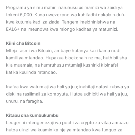
Programu ya simu mahiri inaruhusu usimamizi wa zaidi ya
tokeni 6,000. Kuna uwezekano wa kuhifadhi nakala rudufu
kwa kutumia kadi za ziada. Tangem imeidhinishwa na
EAL6+ na imeundwa kwa miongo kadhaa ya matumizi.
Kiini cha Bitcoin
Mteja rasmi wa Bitcoin, ambaye hufanya kazi kama nodi
kamili ya mtandao. Hupakua blockchain nzima, huthibitisha
kila muamala, na humruhusu mtumiaji kushiriki kibinafsi
katika kuulinda mtandao.
Inafaa kwa watumiaji wa hali ya juu; inahitaji nafasi kubwa ya
diski na rasilimali za kompyuta. Hutoa udhibiti wa hali ya juu,
uhuru, na faragha.
Kitabu cha kumbukumbu
Ledger ni mtengenezaji wa pochi za crypto za vifaa ambazo
hutoa ulinzi wa kuaminika nje ya mtandao kwa funguo za