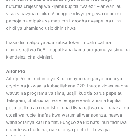
hutumia urejeshaji wa kijamii kupitia “walezi” – anwani au
vifaa vinavyoaminika. Vipengele vilivyojengewa ndani ni
pamoja na mipaka ya matumizi, orodha nyeupe, na ulinzi
dhidi ya uhamisho usioidhinishwa.
Inasaidia malipo ya ada katika tokeni mbalimbali na
ujumuishaji wa DeFi. Inapatikana kama programu ya simu na
kiendelezi cha kivinjari.
Aifor Pro
Aifory Pro ni huduma ya Kirusi inayochanganya pochi ya
crypto na jukwaa la kubadilishana P2P. Inatoa kiolesura cha
wavuti na programu ya simu, usajili kupitia barua pepe au
Telegram, uthibitishaji wa vipengele viwili, amana kupitia
pesa taslimu au uhamisho, ubadilishanaji wa mali haraka, na
utoaji wa ruble. Inafaa kwa watumiaji wanaoanza, haswa
wanapofanya kazi na fiat. Funguo za kibinafsi huhifadhiwa
upande wa huduma, na kuifanya pochi hii kuwa ya