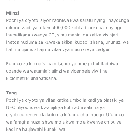
Mlinzi
Pochi ya crypto isiyohifadhiwa kwa sarafu nyingi inayounga
mkono zaidi ya tokeni 400,000 katika blockchain nyingi.
Inapatikana kwenye PC, simu mahiri, na katika vivinjari.
Inatoa huduma za kuweka akiba, kubadilishana, ununuzi wa
fiat, na ujumuishaji na vifaa vya maunzi vya Ledger.
Funguo za kibinafsi na misemo ya mbegu huhifadhiwa
upande wa watumiaji; ulinzi wa vipengele viwili na
kibiometriki unapatikana.
Tang
Pochi ya crypto ya vifaa katika umbo la kadi ya plastiki ya
NFC, iliyoundwa kwa ajili ya kuhifadhi salama ya
cryptocurrency bila kutumia kifungu cha mbegu. Ufunguo
wa faragha huzalishwa moja kwa moja kwenye chipu ya
kadi na haujawahi kunakiliwa.