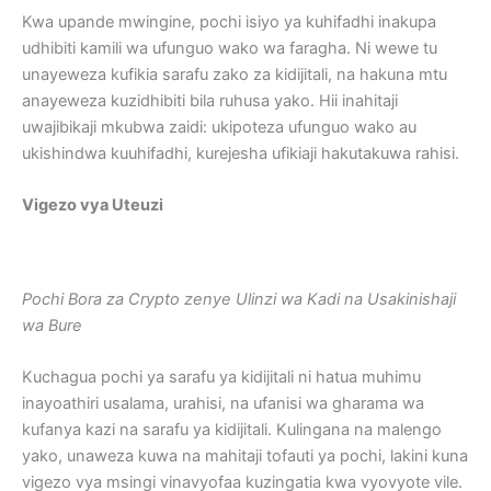
Kwa upande mwingine, pochi isiyo ya kuhifadhi inakupa
udhibiti kamili wa ufunguo wako wa faragha. Ni wewe tu
unayeweza kufikia sarafu zako za kidijitali, na hakuna mtu
anayeweza kuzidhibiti bila ruhusa yako. Hii inahitaji
uwajibikaji mkubwa zaidi: ukipoteza ufunguo wako au
ukishindwa kuuhifadhi, kurejesha ufikiaji hakutakuwa rahisi.
Vigezo vya Uteuzi
Pochi Bora za Crypto zenye Ulinzi wa Kadi na Usakinishaji
wa Bure
Kuchagua pochi ya sarafu ya kidijitali ni hatua muhimu
inayoathiri usalama, urahisi, na ufanisi wa gharama wa
kufanya kazi na sarafu ya kidijitali. Kulingana na malengo
yako, unaweza kuwa na mahitaji tofauti ya pochi, lakini kuna
vigezo vya msingi vinavyofaa kuzingatia kwa vyovyote vile.