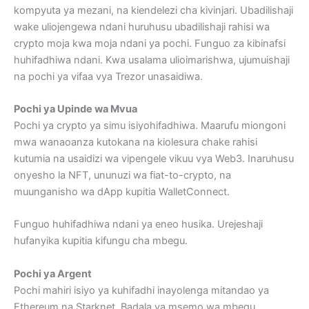
kompyuta ya mezani, na kiendelezi cha kivinjari. Ubadilishaji
wake uliojengewa ndani huruhusu ubadilishaji rahisi wa
crypto moja kwa moja ndani ya pochi. Funguo za kibinafsi
huhifadhiwa ndani. Kwa usalama ulioimarishwa, ujumuishaji
na pochi ya vifaa vya Trezor unasaidiwa.
Pochi ya Upinde wa Mvua
Pochi ya crypto ya simu isiyohifadhiwa. Maarufu miongoni
mwa wanaoanza kutokana na kiolesura chake rahisi
kutumia na usaidizi wa vipengele vikuu vya Web3. Inaruhusu
onyesho la NFT, ununuzi wa fiat-to-crypto, na
muunganisho wa dApp kupitia WalletConnect.
Funguo huhifadhiwa ndani ya eneo husika. Urejeshaji
hufanyika kupitia kifungu cha mbegu.
Pochi ya Argent
Pochi mahiri isiyo ya kuhifadhi inayolenga mitandao ya
Ethereum na Starknet. Badala ya msemo wa mbegu,