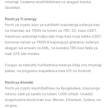
mtumiaji. Usalama umethibitishwa na ukaguzi kutoka
SlowMist.
Pochi ya Tr.energy
Pochi ya crypto isiyo ya kuhifadhi inayolenga kufanya kazi
na mtandao wa TRON na tokeni za TRC-20, hasa USDT.
Inaruhusu watumiaji kulipa ada moja kwa moja katika USDT,
kununua nishati ya TRON ili kupunguza gharama, kufanya
ukaguzi wa anwani za AML, na kuweka TRX kwa faida ya
hadi 22% kila mwaka.
Funguo za kibinafsi huhifadhiwa kwenye kifaa cha mtumiaji
pekee, na programu inapatikana kwa iOS na Android.
Pochi ya Atomiki
Pochi ya crypto isiyohifadhiwa na iliyogatuliwa, inayounga
mkono zaidi ya sarafu na tokeni 1,000 tofauti. Usaidizi
unajumuisha blockchain kuu: Bitcoin, Ethereum, Solana, na
zingine.