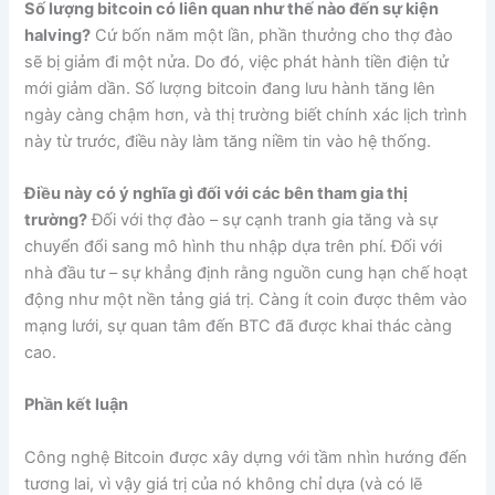
Số lượng bitcoin có liên quan như thế nào đến sự kiện
halving?
Cứ bốn năm một lần, phần thưởng cho thợ đào
sẽ bị giảm đi một nửa. Do đó, việc phát hành tiền điện tử
mới giảm dần. Số lượng bitcoin đang lưu hành tăng lên
ngày càng chậm hơn, và thị trường biết chính xác lịch trình
này từ trước, điều này làm tăng niềm tin vào hệ thống.
Điều này có ý nghĩa gì đối với các bên tham gia thị
trường?
Đối với thợ đào – sự cạnh tranh gia tăng và sự
chuyển đổi sang mô hình thu nhập dựa trên phí. Đối với
nhà đầu tư – sự khẳng định rằng nguồn cung hạn chế hoạt
động như một nền tảng giá trị. Càng ít coin được thêm vào
mạng lưới, sự quan tâm đến BTC đã được khai thác càng
cao.
Phần kết luận
Công nghệ Bitcoin được xây dựng với tầm nhìn hướng đến
tương lai, vì vậy giá trị của nó không chỉ dựa (và có lẽ