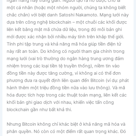
ngân hàng hay trung gian. Người tạo ra nó được cho là
một cá nhân (hoặc một nhóm người, chúng ta không biết
chắc chắn) với biệt danh Satoshi Nakamoto. Mạng lưới này
dựa trên công nghệ blockchain – một chuỗi các khối được
liên kết bằng mật mã chứa dữ liệu, trong đó mỗi bản ghi
mới được xác nhận bởi nhiều máy tính trên khắp thế giới.
Tính phi tập trung và khả năng mã hóa giúp tiền điện tử
này rất an toàn. Do không có người tham gia chính trong
mạng lưới (vai trò thường do ngân hàng trung ương đảm
nhiệm trong các loại tiền tệ truyền thống), niềm tin vào
đồng tiền này được tăng cường, vì không ai có thể đơn
phương đưa ra quyết định liên quan đến Bitcoin (ví dụ: phát
hành thêm một triệu đồng tiền nữa vào lưu thông). Và mã
hóa được tích hợp trong các thuật toán mạng, liên kết các
khối bản ghi giao dịch với nhau, khiến việc tấn công
blockchain gần như bất khả thi.
Nhưng Bitcoin không chỉ khác biệt ở khả năng mã hóa và
phân quyền. Nó còn có một điểm rất quan trọng khác. Đó