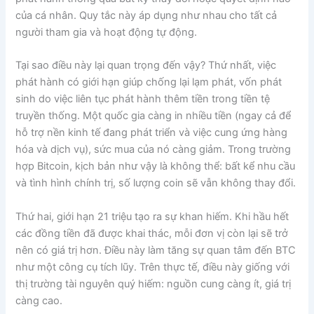
của cá nhân. Quy tắc này áp dụng như nhau cho tất cả
người tham gia và hoạt động tự động.
Tại sao điều này lại quan trọng đến vậy? Thứ nhất, việc
phát hành có giới hạn giúp chống lại lạm phát, vốn phát
sinh do việc liên tục phát hành thêm tiền trong tiền tệ
truyền thống. Một quốc gia càng in nhiều tiền (ngay cả để
hỗ trợ nền kinh tế đang phát triển và việc cung ứng hàng
hóa và dịch vụ), sức mua của nó càng giảm. Trong trường
hợp Bitcoin, kịch bản như vậy là không thể: bất kể nhu cầu
và tình hình chính trị, số lượng coin sẽ vẫn không thay đổi.
Thứ hai, giới hạn 21 triệu tạo ra sự khan hiếm. Khi hầu hết
các đồng tiền đã được khai thác, mỗi đơn vị còn lại sẽ trở
nên có giá trị hơn. Điều này làm tăng sự quan tâm đến BTC
như một công cụ tích lũy. Trên thực tế, điều này giống với
thị trường tài nguyên quý hiếm: nguồn cung càng ít, giá trị
càng cao.