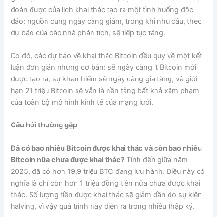
đoán được của lịch khai thác tạo ra một tình huống độc
đáo: nguồn cung ngày càng giảm, trong khi nhu cầu, theo
dự báo của các nhà phân tích, sẽ tiếp tục tăng.
Do đó, các dự báo về khai thác Bitcoin đều quy về một kết
luận đơn giản nhưng cơ bản: sẽ ngày càng ít Bitcoin mới
được tạo ra, sự khan hiếm sẽ ngày càng gia tăng, và giới
hạn 21 triệu Bitcoin sẽ vẫn là nền tảng bất khả xâm phạm
của toàn bộ mô hình kinh tế của mạng lưới.
Câu hỏi thường gặp
Đã có bao nhiêu Bitcoin được khai thác và còn bao nhiêu
Bitcoin nữa chưa được khai thác?
Tính đến giữa năm
2025, đã có hơn 19,9 triệu BTC đang lưu hành. Điều này có
nghĩa là chỉ còn hơn 1 triệu đồng tiền nữa chưa được khai
thác. Số lượng tiền được khai thác sẽ giảm dần do sự kiện
halving, vì vậy quá trình này diễn ra trong nhiều thập kỷ.