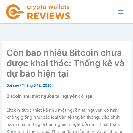
Nhảy
tới
nội
dung
Còn bao nhiêu Bitcoin chưa
được khai thác: Thống kê và
dự báo hiện tại
Bởi
seo
/
Tháng 3 12, 2026
Bitcoin như một nguồn tài nguyên có hạn
Bitcoin được thiết kế như một nguồn tài nguyên có hạn—
không giống như các loại tiền tệ truyền thống, việc phát
hành của nó bị giới hạn nghiêm ngặt bởi một thuật toán.
Không thể tạo ra quá 21 triệu đồng tiền này, và chính giới