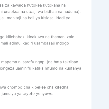
esa za kawaida hutokea kutokana na
umi unaokua na utoaji wa bidhaa na huduma),
i mahitaji na hali ya kisiasa, idadi ya
go kilichobaki kinakuwa na thamani zaidi.
limali adimu: kadiri usambazaji mdogo
mapema ni sarafu ngapi (na hata takriban
o huongeza uaminifu katika mfumo na kuufanya
n kuwa chombo cha kipekee cha kifedha,
 jumuiya ya crypto yenyewe.