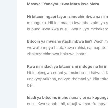
Maswali Yanayoulizwa Mara kwa Mara
Ni bitcoin ngapi tayari zimechimbwa na ni
mzunguko. Hii ina maana kwamba zaidi ya sa
kupunguzwa kwa nusu, kwa hivyo mchakato
Bitcoin ya mwisho itachimbwa lini?
Wachimba
wowote mpya hautakuwa rahisi, na mapato ku
zitakazochimbwa itakuwa ishara.
Kwa nini idadi ya bitcoins ni mdogo na hii i
hii imejengwa ndani ya msimbo na haiwezi ku
unavyopatikana, ndivyo thamani ya kila to
bei.
Idadi ya bitcoins inahusiana vipi na kupu
nusu. Kwa sababu hii, utoaji wa sarafu mpy