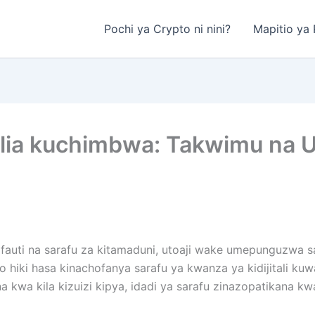
Pochi ya Crypto ni nini?
Mapitio ya P
alia kuchimbwa: Takwimu na U
auti na sarafu za kitamaduni, utoaji wake umepunguzwa san
hiki hasa kinachofanya sarafu ya kwanza ya kidijitali kuwa m
wa kila kizuizi kipya, idadi ya sarafu zinazopatikana kwa