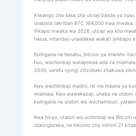
Kiwango cha sasa cha utoaji baada ya nusu 
unapata takriban BTC 164,000 kwa mwaka. Hat
ifikapo mwaka wa 2028, utoaji wa kila mwak
hatua, mtandao unaelekea wakati ambapo k
Kulingana na hesabu, bitcoin ya mwisho ita
huu, wachimbaji watapokea ada za miamala,
2030, sarafu nyingi zilizobaki zitakuwa ziki
Kwa wachimbaji madini, hii ina maana ya ku
miamala. Kwa wawekezaji, uhaba na utabiri w
kulingana na utabiri wa wachambuzi, yataen
Kwa hivyo, utabiri wa uchimbaji wa Bitcoin u
utaongezeka, na kikomo cha milioni 21 ki