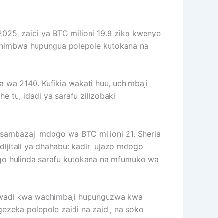
2025, zaidi ya BTC milioni 19.9 ziko kwenye
zochimbwa hupungua polepole kutokana na
wa 2140. Kufikia wakati huu, uchimbaji
tu, idadi ya sarafu zilizobaki
ambazaji mdogo wa BTC milioni 21. Sheria
ijitali ya dhahabu: kadiri ujazo mdogo
ogo hulinda sarafu kutokana na mfumuko wa
awadi kwa wachimbaji hupunguzwa kwa
ezeka polepole zaidi na zaidi, na soko