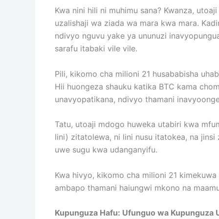
Kwa nini hili ni muhimu sana? Kwanza, utoa
uzalishaji wa ziada wa mara kwa mara. Kadir
ndivyo nguvu yake ya ununuzi inavyopungua. Ka
sarafu itabaki vile vile.
Pili, kikomo cha milioni 21 husababisha uha
Hii huongeza shauku katika BTC kama chombo
unavyopatikana, ndivyo thamani inavyoong
Tatu, utoaji mdogo huweka utabiri kwa mfu
lini) zitatolewa, ni lini nusu itatokea, na
uwe sugu kwa udanganyifu.
Kwa hivyo, kikomo cha milioni 21 kimekuwa m
ambapo thamani haiungwi mkono na maamuzi
Kupunguza Hafu: Ufunguo wa Kupunguza U