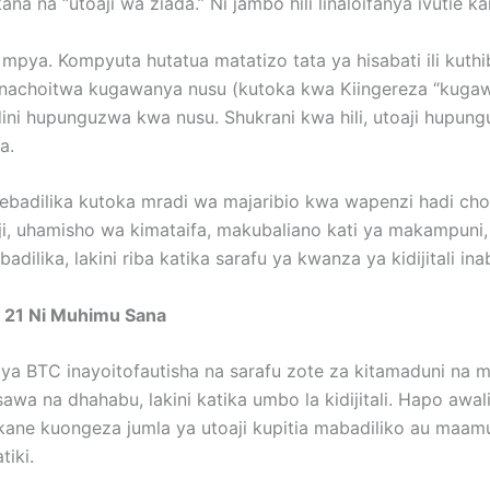
na na “utoaji wa ziada.” Ni jambo hili linaloifanya ivutie 
fu mpya. Kompyuta hutatua matatizo tata ya hisabati ili kut
nachoitwa kugawanya nusu (kutoka kwa Kiingereza “kugawa n
 hupunguzwa kwa nusu. Shukrani kwa hili, utoaji hupungu
a.
ebadilika kutoka mradi wa majaribio kwa wapenzi hadi ch
ji, uhamisho wa kimataifa, makubaliano kati ya makampuni
ilika, lakini riba katika sarafu ya kwanza ya kidijitali ina
i 21 Ni Muhimu Sana
u ya BTC inayoitofautisha na sarafu zote za kitamaduni na
wa na dhahabu, lakini katika umbo la kidijitali. Hapo awa
kane kuongeza jumla ya utoaji kupitia mabadiliko au maamuz
tiki.