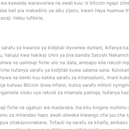
wa kawaida wanavutiwa na swali kuu: ni bitcoin ngapi zime
asa bali pia makadirio ya siku zijazo, kwani haya huamua
ji. Hebu tufikirie.
rafu ya kwanza ya kidijitali iliyoenea duniani, ikifanya k
, hatujui kwa hakika) chini ya jina bandia Satoshi Nakam
shwa na usimbaji fiche ulio na data, ambapo kila rekodi mp
 fiche hufanya sarafu ya kidijitali kuwa salama sana. Kuto
wa na benki kuu katika sarafu za kitamaduni), imani kubw
kuhusu Bitcoin (kwa mfano, kutoa sarafu milioni nyingine
nganisha vitalu vya rekodi za miamala pamoja, hufanya ka
mbaji fiche na ugatuzi wa madaraka. Ina kitu kingine muhim
u za mitandao hapo awali uliweka kiwango cha juu cha sa
 mpya zitakazoonekana. Tofauti na sarafu za kitaifa, amb