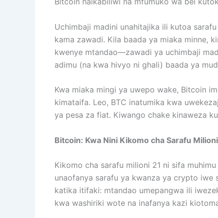
Bitcoin haikabiliwi na mfumuko wa bei kutoka
Uchimbaji madini unahitajika ili kutoa sara
kama zawadi. Kila baada ya miaka minne, ki
kwenye mtandao—zawadi ya uchimbaji madini
adimu (na kwa hivyo ni ghali) baada ya mud
Kwa miaka mingi ya uwepo wake, Bitcoin im
kimataifa. Leo, BTC inatumika kwa uwekeza
ya pesa za fiat. Kiwango chake kinaweza kubad
Bitcoin: Kwa Nini Kikomo cha Sarafu Milion
Kikomo cha sarafu milioni 21 ni sifa muhim
unaofanya sarafu ya kwanza ya crypto iwe sa
katika itifaki: mtandao umepangwa ili iweze
kwa washiriki wote na inafanya kazi kiotoma