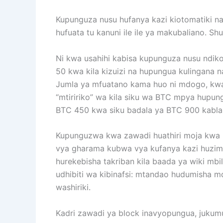
Kupunguza nusu hufanya kazi kiotomatiki na
hufuata tu kanuni ile ile ya makubaliano. Sh
Ni kwa usahihi kabisa kupunguza nusu ndiko
50 kwa kila kizuizi na hupungua kulingana na
Jumla ya mfuatano kama huo ni mdogo, kwa h
“mtiririko” wa kila siku wa BTC mpya hupun
BTC 450 kwa siku badala ya BTC 900 kabla y
Kupunguzwa kwa zawadi huathiri moja kwa 
vya gharama kubwa vya kufanya kazi huzim
hurekebisha takriban kila baada ya wiki mbil
udhibiti wa kibinafsi: mtandao hudumisha m
washiriki.
Kadri zawadi ya block inavyopungua, jukum