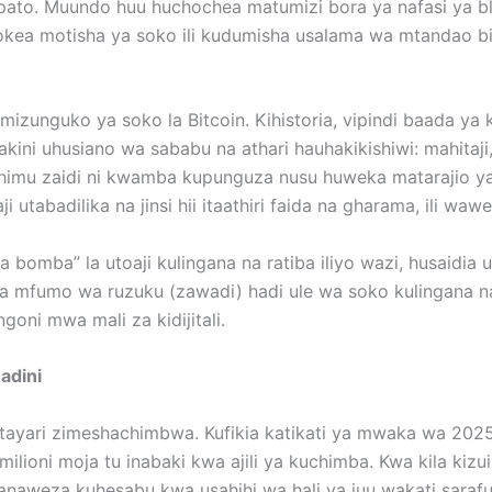
to. Muundo huu huchochea matumizi bora ya nafasi ya blo
kea motisha ya soko ili kudumisha usalama wa mtandao bi
mizunguko ya soko la Bitcoin. Kihistoria, vipindi baada
kini uhusiano wa sababu na athari hauhakikishiwi: mahitaji,
uhimu zaidi ni kwamba kupunguza nusu huweka matarajio ya
tabadilika na jinsi hii itaathiri faida na gharama, ili wa
omba” la utoaji kulingana na ratiba iliyo wazi, husaidia u
 mfumo wa ruzuku (zawadi) hadi ule wa soko kulingana na
ni mwa mali za kidijitali.
adini
i tayari zimeshachimbwa. Kufikia katikati ya mwaka wa 2025
milioni moja tu inabaki kwa ajili ya kuchimba. Kwa kila kizu
 anaweza kuhesabu kwa usahihi wa hali ya juu wakati sarafu