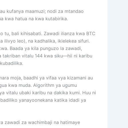
a” au kufanya maamuzi; nodi za mtandao
tua kwa hatua na kwa kutabirika.
tu, bali kihisabati. Zawadi ilianza kwa BTC
livyo leo), na kadhalika, ikielekea sifuri.
kwa. Baada ya kila punguzo la zawadi,
akriban vitalu 144 kwa siku—hii ni karibu
kubadilika.
ra moja, baadhi ya vifaa vya kizamani au
ngua kwa muda. Algorithm ya ugumu
ya vitalu ubaki karibu na dakika kumi. Huu ni
abadiliko yanayoonekana katika idadi ya
ya zawadi za wachimbaji na hatimaye