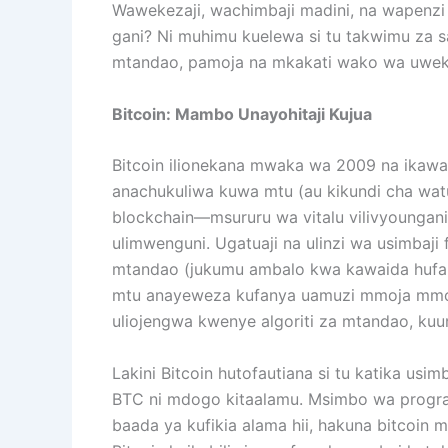
Wawekezaji, wachimbaji madini, na wapenzi 
gani? Ni muhimu kuelewa si tu takwimu za s
mtandao, pamoja na mkakati wako wa uwekeza
Bitcoin: Mambo Unayohitaji Kujua
Bitcoin ilionekana mwaka wa 2009 na ikawa sa
anachukuliwa kuwa mtu (au kikundi cha watu
blockchain—msururu wa vitalu vilivyoungani
ulimwenguni. Ugatuaji na ulinzi wa usimbaji
mtandao (jukumu ambalo kwa kawaida hufany
mtu anayeweza kufanya uamuzi mmoja mmoja 
uliojengwa kwenye algoriti za mtandao, kuu
Lakini Bitcoin hutofautiana si tu katika usi
BTC ni mdogo kitaalamu. Msimbo wa program
baada ya kufikia alama hii, hakuna bitcoin