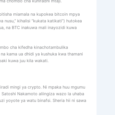
kama chombo cha kuhifadhi mtaji.
hibitisha miamala na kupokea bitcoin mpya
usu,” kihalisi “kukata katikati”) hutokea
a, na BTC inakuwa mali inayozidi kuwa
ombo cha kifedha kinachotambulika
, na kama ua dhidi ya kushuka kwa thamani
baki kuwa juu kila wakati.
 miradi mingi ya crypto. Ni mpaka huu mgumu
li Satoshi Nakamoto aliingiza wazo la uhaba
i yoyote ya watu binafsi. Sheria hii ni sawa