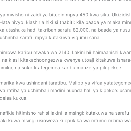
ya mwisho ni zaidi ya bitcoin mpya 450 kwa siku. Ukizidis
a hivyo, kiashiria hiki si thabiti: kila baada ya miaka mi
a utashuka hadi takriban sarafu 82,000, na baada ya nusu
uchimba sarafu mpya kutakuwa vigumu sana.
chimbwa karibu mwaka wa 2140. Lakini hii haimaanishi kwam
 na kiasi kitakachoongezwa kwenye utoaji kitakuwa ishara
tumika, na soko litategemea karibu mauzo ya pili pekee.
imarika kwa ushindani taratibu. Malipo ya vifaa yatategem
a ratiba ya uchimbaji madini huunda hali ya kipekee: usamb
delea kukua.
nafikia hitimisho rahisi lakini la msingi: kutakuwa na sara
tabaki kuwa msingi usioweza kuepukika wa mfumo mzima wa