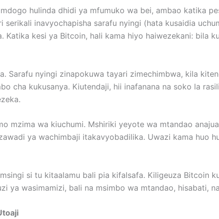
ji mdogo hulinda dhidi ya mfumuko wa bei, ambao katika p
i serikali inavyochapisha sarafu nyingi (hata kusaidia uch
tika kesi ya Bitcoin, hali kama hiyo haiwezekani: bila kujal
ba. Sarafu nyingi zinapokuwa tayari zimechimbwa, kila kiten
 cha kukusanya. Kiutendaji, hii inafanana na soko la rasi
ezeka.
mo mzima wa kiuchumi. Mshiriki yeyote wa mtandao anajua 
 jinsi zawadi ya wachimbaji itakavyobadilika. Uwazi kama hu
singi si tu kitaalamu bali pia kifalsafa. Kiligeuza Bitcoi
 ya wasimamizi, bali na msimbo wa mtandao, hisabati, na
toaji