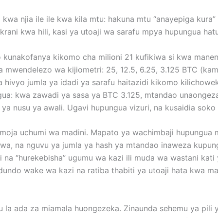
 kwa njia ile ile kwa kila mtu: hakuna mtu “anayepiga kur
ukrani kwa hili, kasi ya utoaji wa sarafu mpya hupungua ha
 kunakofanya kikomo cha milioni 21 kufikiwa si kwa maneno 
 mwendelezo wa kijiometri: 25, 12.5, 6.25, 3.125 BTC (kama i
ivyo jumla ya idadi ya sarafu haitazidi kikomo kilichowe
gua: kwa zawadi ya sasa ya BTC 3.125, mtandao unaongeza t
a nusu ya awali. Ugavi hupungua vizuri, na kusaidia soko 
moja uchumi wa madini. Mapato ya wachimbaji hupungua ma
wa, na nguvu ya jumla ya hash ya mtandao inaweza kupu
i na “hurekebisha” ugumu wa kazi ili muda wa wastani kati 
dundo wake wa kazi na ratiba thabiti ya utoaji hata kwa m
u la ada za miamala huongezeka. Zinaunda sehemu ya pili 