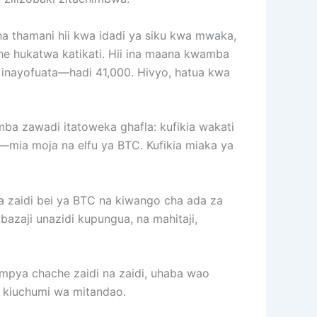
ha thamani hii kwa idadi ya siku kwa mwaka,
nne hukatwa katikati. Hii ina maana kwamba
 inayofuata—hadi 41,000. Hivyo, hatua kwa
ba zawadi itatoweka ghafla: kufikia wakati
—mia moja na elfu ya BTC. Kufikia miaka ya
ea zaidi bei ya BTC na kiwango cha ada za
azaji unazidi kupungua, na mahitaji,
fu mpya chache zaidi na zaidi, uhaba wao
 kiuchumi wa mitandao.