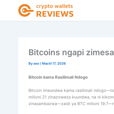
Skip
to
content
Bitcoins ngapi zimes
By
seo
/
Machi 17, 2026
Bitcoin kama Rasilimali Ndogo
Bitcoin imeundwa kama rasilimali ndogo—tof
milioni 21 zinazoweza kuundwa, na ni kikomo 
zinasambazwa—zaidi ya BTC milioni 19.7—na k