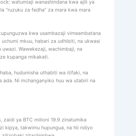
ck: watumiaji wanashindana kwa ajili ya
la “ruzuku za fedha” za mara kwa mara
 ya kupunguzwa kwa usambazaji vimeambatana
 uchumi mkuu, habari za udhibiti, na ukwasi
 uwazi. Wawekezaji, wachimbaji, na
weze kupanga mikakati.
haba, hudumisha uthabiti wa itifaki, na
 ada. Ni mchanganyiko huu wa utabiri na
, zaidi ya BTC milioni 19.9 zinatumika
izi kipya, takwimu hupungua, na hii ndiyo
 zilizobaki zitachimbwa.