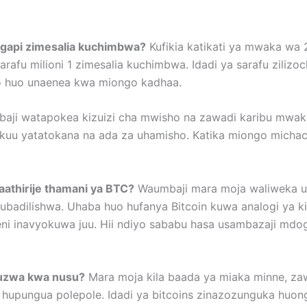
 ngapi zimesalia kuchimbwa?
Kufikia katikati ya mwaka wa 
rafu milioni 1 zimesalia kuchimbwa. Idadi ya sarafu zili
 huo unaenea kwa miongo kadhaa.
ji watapokea kizuizi cha mwisho na zawadi karibu mwaka 
u yatatokana na ada za uhamisho. Katika miongo michache 
naathirije thamani ya BTC?
Waumbaji mara moja waliweka us
badilishwa. Uhaba huo hufanya Bitcoin kuwa analogi ya kid
keni inavyokuwa juu. Hii ndiyo sababu hasa usambazaji md
nguzwa kwa nusu?
Mara moja kila baada ya miaka minne, z
a hupungua polepole. Idadi ya bitcoins zinazozunguka huong