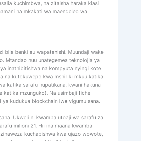
salia kuchimbwa, na zitaisha haraka kiasi
 thamani na mkakati wa maendeleo wa
azi bila benki au wapatanishi. Muundaji wake
oto. Mtandao huu unategemea teknolojia ya
ya inathibitishwa na kompyuta nyingi kote
kana na kutokuwepo kwa mshiriki mkuu katika
a katika sarafu hupatikana, kwani hakuna
 katika mzunguko). Na usimbaji fiche
zi ya kudukua blockchain iwe vigumu sana.
u sana. Ukweli ni kwamba utoaji wa sarafu za
rafu milioni 21. Hii ina maana kwamba
azo zinaweza kuchapishwa kwa ujazo wowote,