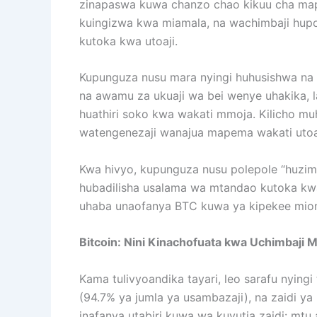
zinapaswa kuwa chanzo chao kikuu cha mapa
kuingizwa kwa miamala, na wachimbaji hupo
kutoka kwa utoaji.
Kupunguza nusu mara nyingi huhusishwa na 
na awamu za ukuaji wa bei wenye uhakika, la
huathiri soko kwa wakati mmoja. Kilicho m
watengenezaji wanajua mapema wakati utoaji u
Kwa hivyo, kupunguza nusu polepole “huzima b
hubadilisha usalama wa mtandao kutoka kwa
uhaba unaofanya BTC kuwa ya kipekee miongo
Bitcoin: Nini Kinachofuata kwa Uchimbaji M
Kama tulivyoandika tayari, leo sarafu nying
(94.7% ya jumla ya usambazaji), na zaidi ya 
inafanya utabiri kuwa wa kuvutia zaidi: mtu