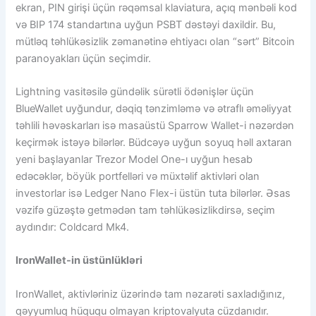
ekran, PIN girişi üçün rəqəmsal klaviatura, açıq mənbəli kod
və BIP 174 standartına uyğun PSBT dəstəyi daxildir. Bu,
mütləq təhlükəsizlik zəmanətinə ehtiyacı olan “sərt” Bitcoin
paranoyakları üçün seçimdir.
Lightning vasitəsilə gündəlik sürətli ödənişlər üçün
BlueWallet uyğundur, dəqiq tənzimləmə və ətraflı əməliyyat
təhlili həvəskarları isə masaüstü Sparrow Wallet-i nəzərdən
keçirmək istəyə bilərlər. Büdcəyə uyğun soyuq həll axtaran
yeni başlayanlar Trezor Model One-ı uyğun hesab
edəcəklər, böyük portfelləri və müxtəlif aktivləri olan
investorlar isə Ledger Nano Flex-i üstün tuta bilərlər. Əsas
vəzifə güzəştə getmədən tam təhlükəsizlikdirsə, seçim
aydındır: Coldcard Mk4.
IronWallet-in üstünlükləri
IronWallet, aktivləriniz üzərində tam nəzarəti saxladığınız,
qəyyumluq hüququ olmayan kriptovalyuta cüzdanıdır.