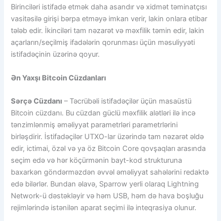
Birinciləri istifadə etmək daha asandır və xidmət təminatçısı
vasitəsilə girişi bərpa etməyə imkan verir, lakin onlara etibar
tələb edir. İkinciləri tam nəzarət və məxfilik təmin edir, lakin
açarların/seçilmiş ifadələrin qorunması üçün məsuliyyəti
istifadəçinin üzərinə qoyur.
Ən Yaxşı Bitcoin Cüzdanları
Sərçə Cüzdanı
– Təcrübəli istifadəçilər üçün masaüstü
Bitcoin cüzdanı. Bu cüzdan güclü məxfilik alətləri ilə incə
tənzimlənmiş əməliyyat parametrləri parametrlərini
birləşdirir. İstifadəçilər UTXO-lar üzərində tam nəzarət əldə
edir, ictimai, özəl və ya öz Bitcoin Core qovşaqları arasında
seçim edə və hər köçürmənin bayt-kod strukturuna
baxarkən göndərməzdən əvvəl əməliyyat sahələrini redaktə
edə bilərlər. Bundan əlavə, Sparrow yerli olaraq Lightning
Network-ü dəstəkləyir və həm USB, həm də hava boşluğu
rejimlərində istənilən aparat seçimi ilə inteqrasiya olunur.