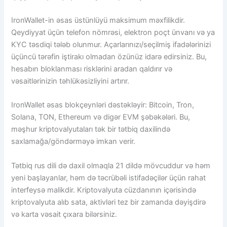
IronWallet-in əsas üstünlüyü maksimum məxfilikdir.
Qeydiyyat üçün telefon nömrəsi, elektron poçt ünvanı və ya
KYC təsdiqi tələb olunmur. Açarlarınızı/seçilmiş ifadələrinizi
üçüncü tərəfin iştirakı olmadan özünüz idarə edirsiniz. Bu,
hesabın bloklanması risklərini aradan qaldırır və
vəsaitlərinizin təhlükəsizliyini artırır.
IronWallet əsas blokçeynləri dəstəkləyir: Bitcoin, Tron,
Solana, TON, Ethereum və digər EVM şəbəkələri. Bu,
məşhur kriptovalyutaları tək bir tətbiq daxilində
saxlamağa/göndərməyə imkan verir.
Tətbiq rus dili də daxil olmaqla 21 dildə mövcuddur və həm
yeni başlayanlar, həm də təcrübəli istifadəçilər üçün rahat
interfeysə malikdir. Kriptovalyuta cüzdanının içərisində
kriptovalyuta alıb sata, aktivləri tez bir zamanda dəyişdirə
və karta vəsait çıxara bilərsiniz.