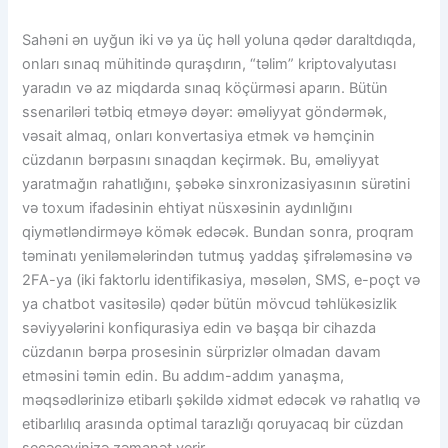
Sahəni ən uyğun iki və ya üç həll yoluna qədər daraltdıqda,
onları sınaq mühitində quraşdırın, “təlim” kriptovalyutası
yaradın və az miqdarda sınaq köçürməsi aparın. Bütün
ssenariləri tətbiq etməyə dəyər: əməliyyat göndərmək,
vəsait almaq, onları konvertasiya etmək və həmçinin
cüzdanın bərpasını sınaqdan keçirmək. Bu, əməliyyat
yaratmağın rahatlığını, şəbəkə sinxronizasiyasının sürətini
və toxum ifadəsinin ehtiyat nüsxəsinin aydınlığını
qiymətləndirməyə kömək edəcək. Bundan sonra, proqram
təminatı yeniləmələrindən tutmuş yaddaş şifrələməsinə və
2FA-ya (iki faktorlu identifikasiya, məsələn, SMS, e-poçt və
ya chatbot vasitəsilə) qədər bütün mövcud təhlükəsizlik
səviyyələrini konfiqurasiya edin və başqa bir cihazda
cüzdanın bərpa prosesinin sürprizlər olmadan davam
etməsini təmin edin. Bu addım-addım yanaşma,
məqsədlərinizə etibarlı şəkildə xidmət edəcək və rahatlıq və
etibarlılıq arasında optimal tarazlığı qoruyacaq bir cüzdan