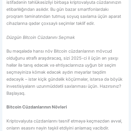
istifadənin təhlükəsizliyi birbaşa kriptovalyuta cüzdanınızın
etibarlılığından asılıdır. Bu gün bazar smartfonlardakı
proqram təminatından tutmuş soyuq saxlama üçün aparat
cihazlarına qədər çoxsaylı seçimlər təklif edir.
Düzgün Bitcoin Cüzdanını Seçmək
Bu məqalədə hansı növ Bitcoin cüzdanlarının mövcud
olduğunu ətraflı araşdıracaq, sizi 2025-ci il üçün ən yaxşı
həllər ilə tanış edəcək və ehtiyaclarınıza uyğun bir seçim
seçməyinizə kömək edəcək aydın meyarlar təqdim
edəcəyik – istər kiçik gündəlik köçürmələr, istərsə də böyük
investisiyaların uzunmüddətli saxlanması üçün. Hazırsınız?
Başlayaq.
Bitcoin Cüzdanlarının Növləri
Kriptovalyuta cüzdanlarını təsnif etməyə keçməzdən əvvəl,
onların əsasını nəyin təşkil etdiyini anlamaq vacibdir.