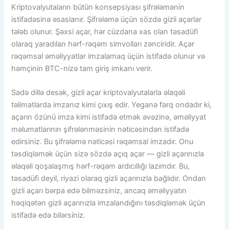
Kriptovalyutaların bütün konsepsiyası şifrələmənin
istifadəsinə əsaslanır. Şifrələmə üçün sözdə gizli açarlar
tələb olunur. Şəxsi açar, hər cüzdana xas olan təsadüfi
olaraq yaradılan hərf-rəqəm simvolları zənciridir. Açar
rəqəmsal əməliyyatlar imzalamaq üçün istifadə olunur və
həmçinin BTC-nizə tam giriş imkanı verir.
Sadə dillə desək, gizli açar kriptovalyutalarla əlaqəli
təlimatlarda imzanız kimi çıxış edir. Yeganə fərq ondadır ki,
açarın özünü imza kimi istifadə etmək əvəzinə, əməliyyat
məlumatlarının şifrələnməsinin nəticəsindən istifadə
edirsiniz. Bu şifrələmə nəticəsi rəqəmsal imzadır. Onu
təsdiqləmək üçün sizə sözdə açıq açar — gizli açarınızla
əlaqəli qoşalaşmış hərf-rəqəm ardıcıllığı lazımdır. Bu,
təsadüfi deyil, riyazi olaraq gizli açarınızla bağlıdır. Ondan
gizli açarı bərpa edə bilməzsiniz, ancaq əməliyyatın
həqiqətən gizli açarınızla imzalandığını təsdiqləmək üçün
istifadə edə bilərsiniz.