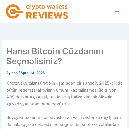
Skip
to
content
Hansı Bitcoin Cüzdanını
Seçməlisiniz?
By
seo
/
Aprel 13, 2026
Kriptovalyutalar sürətlə inkişaf edən bir sahədir. 2025-ci ildə
bütün rəqəmsal aktivlərin ümumi kapitallaşması üç trilyon
ABŞ dollarına çatdı ki, bu da artıq İtaliya kimi bir ölkənin
iqtisadiyyatından daha böyükdür.
Böyüyən bazar təkcə həvəskarları və investorları deyil, həm
də fırıldaqçıları cəlb edir. Buna görə də, kriptovalyutalardan