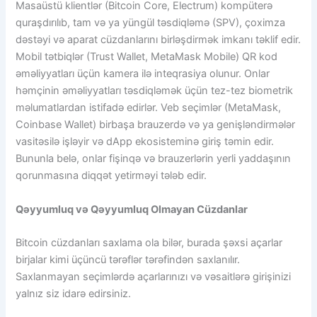
Masaüstü klientlər (Bitcoin Core, Electrum) kompüterə
quraşdırılıb, tam və ya yüngül təsdiqləmə (SPV), çoximza
dəstəyi və aparat cüzdanlarını birləşdirmək imkanı təklif edir.
Mobil tətbiqlər (Trust Wallet, MetaMask Mobile) QR kod
əməliyyatları üçün kamera ilə inteqrasiya olunur. Onlar
həmçinin əməliyyatları təsdiqləmək üçün tez-tez biometrik
məlumatlardan istifadə edirlər. Veb seçimlər (MetaMask,
Coinbase Wallet) birbaşa brauzerdə və ya genişləndirmələr
vasitəsilə işləyir və dApp ekosisteminə giriş təmin edir.
Bununla belə, onlar fişinqə və brauzerlərin yerli yaddaşının
qorunmasına diqqət yetirməyi tələb edir.
Qəyyumluq və Qəyyumluq Olmayan Cüzdanlar
Bitcoin cüzdanları saxlama ola bilər, burada şəxsi açarlar
birjalar kimi üçüncü tərəflər tərəfindən saxlanılır.
Saxlanmayan seçimlərdə açarlarınızı və vəsaitlərə girişinizi
yalnız siz idarə edirsiniz.