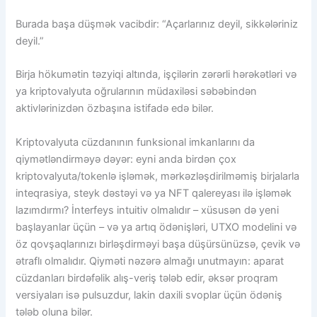
Burada başa düşmək vacibdir: “Açarlarınız deyil, sikkələriniz
deyil.”
Birja hökumətin təzyiqi altında, işçilərin zərərli hərəkətləri və
ya kriptovalyuta oğrularının müdaxiləsi səbəbindən
aktivlərinizdən özbaşına istifadə edə bilər.
Kriptovalyuta cüzdanının funksional imkanlarını da
qiymətləndirməyə dəyər: eyni anda birdən çox
kriptovalyuta/tokenlə işləmək, mərkəzləşdirilməmiş birjalarla
inteqrasiya, steyk dəstəyi və ya NFT qalereyası ilə işləmək
lazımdırmı? İnterfeys intuitiv olmalıdır – xüsusən də yeni
başlayanlar üçün – və ya artıq ödənişləri, UTXO modelini və
öz qovşaqlarınızı birləşdirməyi başa düşürsünüzsə, çevik və
ətraflı olmalıdır. Qiyməti nəzərə almağı unutmayın: aparat
cüzdanları birdəfəlik alış-veriş tələb edir, əksər proqram
versiyaları isə pulsuzdur, lakin daxili svoplar üçün ödəniş
tələb oluna bilər.