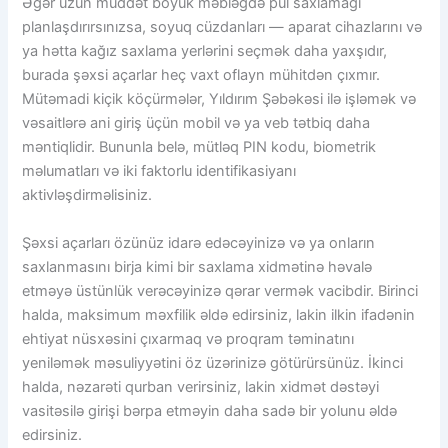
Əgər uzun müddət böyük məbləğdə pul saxlamağı
planlaşdırırsınızsa, soyuq cüzdanları — aparat cihazlarını və
ya hətta kağız saxlama yerlərini seçmək daha yaxşıdır,
burada şəxsi açarlar heç vaxt oflayn mühitdən çıxmır.
Mütəmadi kiçik köçürmələr, Yıldırım Şəbəkəsi ilə işləmək və
vəsaitlərə ani giriş üçün mobil və ya veb tətbiq daha
məntiqlidir. Bununla belə, mütləq PIN kodu, biometrik
məlumatları və iki faktorlu identifikasiyanı
aktivləşdirməlisiniz.
Şəxsi açarları özünüz idarə edəcəyinizə və ya onların
saxlanmasını birja kimi bir saxlama xidmətinə həvalə
etməyə üstünlük verəcəyinizə qərar vermək vacibdir. Birinci
halda, maksimum məxfilik əldə edirsiniz, lakin ilkin ifadənin
ehtiyat nüsxəsini çıxarmaq və proqram təminatını
yeniləmək məsuliyyətini öz üzərinizə götürürsünüz. İkinci
halda, nəzarəti qurban verirsiniz, lakin xidmət dəstəyi
vasitəsilə girişi bərpa etməyin daha sadə bir yolunu əldə
edirsiniz.