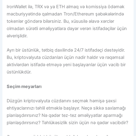
IronWallet ilə, TRX və ya ETH almaq və komissiya ödəmək
məcburiyyətində qalmadan Tron/Ethereum şəbəkələrində
tokenlər göndərə bilərsiniz. Bu, xüsusilə əlavə xərclər
olmadan sürətli əməliyyatlara dəyər verən istifadəçilər üçün
əlverişlidir.
Ayrı bir üstünlük, tətbiq daxilində 24/7 istifadəçi dəstəyidir.
Bu, kriptovalyuta cüzdanları üçün nadir haldır və rəqəmsal
aktivlərdən istifadə etməyə yeni başlayanlar üçün vacib bir
üstünlükdür.
Seçim meyarları
Düzgün kriptovalyuta cüzdanını seçmək həmişə şəxsi
ehtiyaclarınızı təhlil etməklə başlayır. Neçə sikkə saxlamağı
planlaşdırırsınız? Nə qədər tez-tez əməliyyatlar aparmağı
planlaşdırırsınız? Təhlükəsizlik sizin üçün nə qədər vacibdir?