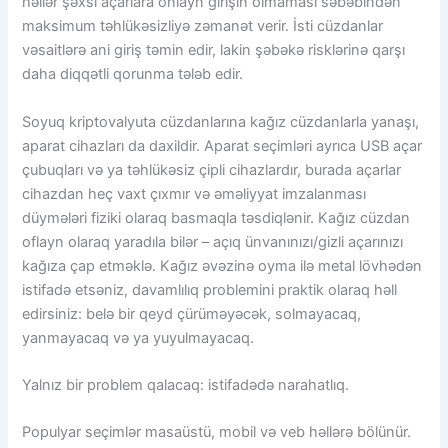
həllər şəxsi açarlara onlayn girişin olmaması səbəbindən
maksimum təhlükəsizliyə zəmanət verir. İsti cüzdanlar
vəsaitlərə ani giriş təmin edir, lakin şəbəkə risklərinə qarşı
daha diqqətli qorunma tələb edir.
Soyuq kriptovalyuta cüzdanlarına kağız cüzdanlarla yanaşı,
aparat cihazları da daxildir. Aparat seçimləri ayrıca USB açar
çubuqları və ya təhlükəsiz çipli cihazlardır, burada açarlar
cihazdan heç vaxt çıxmır və əməliyyat imzalanması
düymələri fiziki olaraq basmaqla təsdiqlənir. Kağız cüzdan
oflayn olaraq yaradıla bilər – açıq ünvanınızı/gizli açarınızı
kağıza çap etməklə. Kağız əvəzinə oyma ilə metal lövhədən
istifadə etsəniz, davamlılıq problemini praktik olaraq həll
edirsiniz: belə bir qeyd çürüməyəcək, solmayacaq,
yanmayacaq və ya yuyulmayacaq.
Yalnız bir problem qalacaq: istifadədə narahatlıq.
Populyar seçimlər masaüstü, mobil və veb həllərə bölünür.