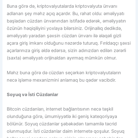
Buna görə də, kriptovalyutalarda kriptovalyuta ünvanı
adlanan şey məhz açıq açardır. Bu, rahat oldu: əməliyyatı
başladan cüzdan ünvanından istifadə edərək, əməliyyatın
özünün həqiqiliyini yoxlaya bilərsiniz. Orijinallıq dedikdə,
əməliyyatı yaradan şəxsin cüzdan ünvanı ilə əlaqəli gizli
açara giriş imkanı olduğunu nəzərdə tuturuq. Fırıldaqçı şəxsi
açarlarınıza giriş əldə edərsə, sizin adınızdan edilən zərərli
(saxta) əməliyyatı orijinaldan ayırmaq mümkün olmur.
Məhz buna görə də cüzdan seçərkən kriptovalyutaların
necə işləmə mexanizmini anlamaq bu qədər vacibdir.
Soyuq və İsti Cüzdanlar
Bitcoin cüzdanları, internet bağlantısının necə təşkil
olunduğuna görə, ümumiyyətlə iki geniş kateqoriyaya
bölünür. Soyuq cüzdanlar şəbəkədən tamamilə təcrid
olunmuşdur. İsti cüzdanlar daim internetə qoşulur. Soyuq