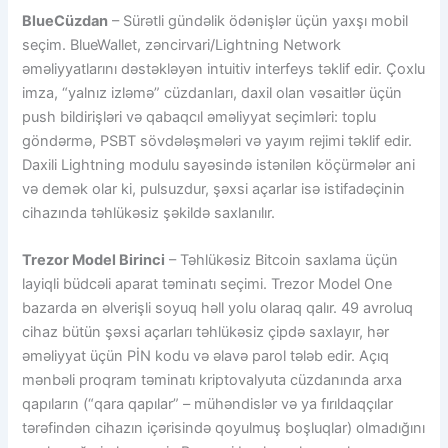
BlueCüzdan
– Sürətli gündəlik ödənişlər üçün yaxşı mobil
seçim. BlueWallet, zəncirvari/Lightning Network
əməliyyatlarını dəstəkləyən intuitiv interfeys təklif edir. Çoxlu
imza, “yalnız izləmə” cüzdanları, daxil olan vəsaitlər üçün
push bildirişləri və qabaqcıl əməliyyat seçimləri: toplu
göndərmə, PSBT sövdələşmələri və yayım rejimi təklif edir.
Daxili Lightning modulu sayəsində istənilən köçürmələr ani
və demək olar ki, pulsuzdur, şəxsi açarlar isə istifadəçinin
cihazında təhlükəsiz şəkildə saxlanılır.
Trezor Model Birinci
– Təhlükəsiz Bitcoin saxlama üçün
layiqli büdcəli aparat təminatı seçimi. Trezor Model One
bazarda ən əlverişli soyuq həll yolu olaraq qalır. 49 avroluq
cihaz bütün şəxsi açarları təhlükəsiz çipdə saxlayır, hər
əməliyyat üçün PİN kodu və əlavə parol tələb edir. Açıq
mənbəli proqram təminatı kriptovalyuta cüzdanında arxa
qapıların (“qara qapılar” – mühəndislər və ya fırıldaqçılar
tərəfindən cihazın içərisində qoyulmuş boşluqlar) olmadığını