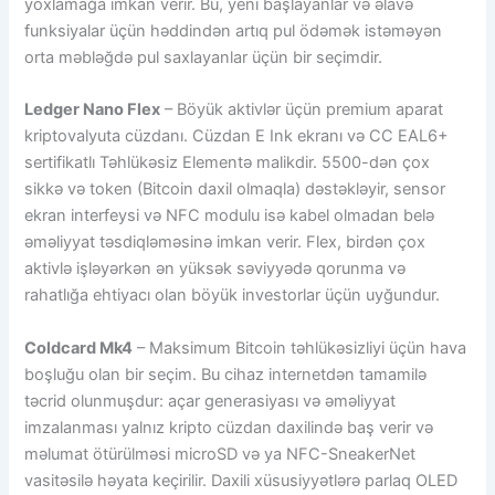
yoxlamağa imkan verir. Bu, yeni başlayanlar və əlavə
funksiyalar üçün həddindən artıq pul ödəmək istəməyən
orta məbləğdə pul saxlayanlar üçün bir seçimdir.
Ledger Nano Flex
– Böyük aktivlər üçün premium aparat
kriptovalyuta cüzdanı. Cüzdan E Ink ekranı və CC EAL6+
sertifikatlı Təhlükəsiz Elementə malikdir. 5500-dən çox
sikkə və token (Bitcoin daxil olmaqla) dəstəkləyir, sensor
ekran interfeysi və NFC modulu isə kabel olmadan belə
əməliyyat təsdiqləməsinə imkan verir. Flex, birdən çox
aktivlə işləyərkən ən yüksək səviyyədə qorunma və
rahatlığa ehtiyacı olan böyük investorlar üçün uyğundur.
Coldcard Mk4
– Maksimum Bitcoin təhlükəsizliyi üçün hava
boşluğu olan bir seçim. Bu cihaz internetdən tamamilə
təcrid olunmuşdur: açar generasiyası və əməliyyat
imzalanması yalnız kripto cüzdan daxilində baş verir və
məlumat ötürülməsi microSD və ya NFC-SneakerNet
vasitəsilə həyata keçirilir. Daxili xüsusiyyətlərə parlaq OLED