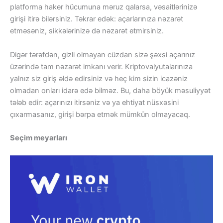
platforma haker hücumuna məruz qalarsa, vəsaitlərinizə
girişi itirə bilərsiniz. Təkrar edək: açarlarınıza nəzarət
etməsəniz, sikkələrinizə də nəzarət etmirsiniz.
Digər tərəfdən, gizli olmayan cüzdan sizə şəxsi açarınız
üzərində tam nəzarət imkanı verir. Kriptovalyutalarınıza
yalnız siz giriş əldə edirsiniz və heç kim sizin icazəniz
olmadan onları idarə edə bilməz. Bu, daha böyük məsuliyyət
tələb edir: açarınızı itirsəniz və ya ehtiyat nüsxəsini
çıxarmasanız, girişi bərpa etmək mümkün olmayacaq.
Seçim meyarları