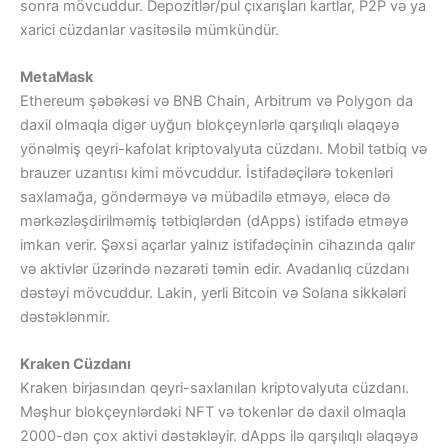
sonra mövcuddur. Depozitlər/pul çıxarışları kartlar, P2P və ya
xarici cüzdanlar vasitəsilə mümkündür.
MetaMask
Ethereum şəbəkəsi və BNB Chain, Arbitrum və Polygon da
daxil olmaqla digər uyğun blokçeynlərlə qarşılıqlı əlaqəyə
yönəlmiş qeyri-kafolat kriptovalyuta cüzdanı. Mobil tətbiq və
brauzer uzantısı kimi mövcuddur. İstifadəçilərə tokenləri
saxlamağa, göndərməyə və mübadilə etməyə, eləcə də
mərkəzləşdirilməmiş tətbiqlərdən (dApps) istifadə etməyə
imkan verir. Şəxsi açarlar yalnız istifadəçinin cihazında qalır
və aktivlər üzərində nəzarəti təmin edir. Avadanlıq cüzdanı
dəstəyi mövcuddur. Lakin, yerli Bitcoin və Solana sikkələri
dəstəklənmir.
Kraken Cüzdanı
Kraken birjasından qeyri-saxlanılan kriptovalyuta cüzdanı.
Məşhur blokçeynlərdəki NFT və tokenlər də daxil olmaqla
2000-dən çox aktivi dəstəkləyir. dApps ilə qarşılıqlı əlaqəyə