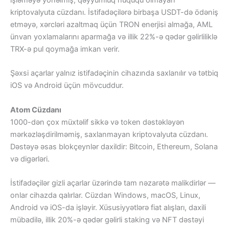
işləməyə yönəlmiş, qəyyumluq hüququ olmayan
kriptovalyuta cüzdanı. İstifadəçilərə birbaşa USDT-də ödəniş
etməyə, xərcləri azaltmaq üçün TRON enerjisi almağa, AML
ünvan yoxlamalarını aparmağa və illik 22%-ə qədər gəlirliliklə
TRX-ə pul qoymağa imkan verir.
Şəxsi açarlar yalnız istifadəçinin cihazında saxlanılır və tətbiq
iOS və Android üçün mövcuddur.
Atom Cüzdanı
1000-dən çox müxtəlif sikkə və token dəstəkləyən
mərkəzləşdirilməmiş, saxlanmayan kriptovalyuta cüzdanı.
Dəstəyə əsas blokçeynlər daxildir: Bitcoin, Ethereum, Solana
və digərləri.
İstifadəçilər gizli açarlar üzərində tam nəzarətə malikdirlər —
onlar cihazda qalırlar. Cüzdan Windows, macOS, Linux,
Android və iOS-da işləyir. Xüsusiyyətlərə fiat alışları, daxili
mübadilə, illik 20%-ə qədər gəlirli staking və NFT dəstəyi