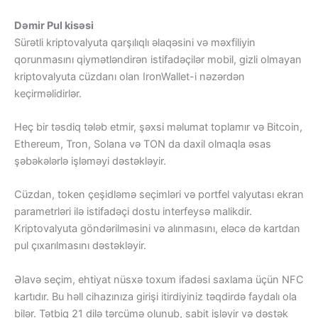
Dəmir Pul kisəsi
Sürətli kriptovalyuta qarşılıqlı əlaqəsini və məxfiliyin
qorunmasını qiymətləndirən istifadəçilər mobil, gizli olmayan
kriptovalyuta cüzdanı olan IronWallet-i nəzərdən
keçirməlidirlər.
Heç bir təsdiq tələb etmir, şəxsi məlumat toplamır və Bitcoin,
Ethereum, Tron, Solana və TON da daxil olmaqla əsas
şəbəkələrlə işləməyi dəstəkləyir.
Cüzdan, token çeşidləmə seçimləri və portfel valyutası ekran
parametrləri ilə istifadəçi dostu interfeysə malikdir.
Kriptovalyuta göndərilməsini və alınmasını, eləcə də kartdan
pul çıxarılmasını dəstəkləyir.
Əlavə seçim, ehtiyat nüsxə toxum ifadəsi saxlama üçün NFC
kartıdır. Bu həll cihazınıza girişi itirdiyiniz təqdirdə faydalı ola
bilər. Tətbiq 21 dilə tərcümə olunub, sabit işləyir və dəstək