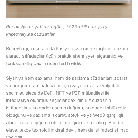
Redaksiya heyətimizə görə, 2025-ci ilin ən yaxşı
kriptovalyuta cüzdanları
Bu reytinqi, xüsusən də Rusiya bazarının reallıqlarını nəzərə
alaraq, istifadəçilər üçün praktik əhəmiyyət, əlçatanlıq və
funksionallıq baxımından tərtib etdik.
Siyahıya həm saxlama, həm də saxlama cüzdanları, aparat
və proqram təminatı həlləri, çoxvalyutalı və təkvalyutalı
seçimlər, eləcə də DeFi, NFT və P2P mübadiləsi ilə
inteqrasiya olunmuş seçimlər daxildir. Biz cüzdanın
istifadəsinin nə qədər asan olduğunu, nə qədər təhlükəsiz
olduğunu və saxlama, ticarət, steyk və ya Web3 qarşılıqlı
əlaqəsi üçün uyğun olub-olmadığını nəzərə alırıq. Bundan
əlavə, təkcə texnoloji inkişaf deyil, həm də istifadəçi etimadı
vacibdir.