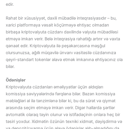
edir.
Rahat bir xüsusiyyət, daxili mübadilə inteqrasiyasıdır – bu,
xarici platformaya vəsait köçürməyə ehtiyac olmadan
birbaşa kriptovalyuta cüzdanı daxilində valyuta mübadiləsi
etməyə imkan verir. Belə inteqrasiya rahatlığı artırır və vaxta
qənaət edir. Kriptovalyuta ilə peşəkarcasına məşğul
olursunuzsa, ağıllı müqavilə ünvanı vasitəsilə cüzdanınıza
qeyri-standart tokenlər əlavə etmək imkanına ehtiyacınız ola
bilər.
Ödənişlər
Kriptovalyuta cüzdanları əməliyyatlar üçün aldıqları
komissiya səviyyələrində fərqlənə bilər. Bəzən komissiya
məbləğləri əl ilə tənzimlənə bilər ki, bu da sürət və qiymət
arasında seçim etməyə imkan verir. Digər hallarda şərtlər
avtomatik olaraq təyin olunur və istifadəçinin onlara heç bir
təsiri yoxdur. Xidmətin özünün texniki xidmət, dəyişdirmə və
ya depozit/çıxarma üçün əlavə ödənişlər alıb-almadığını da