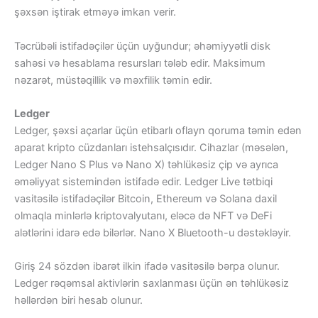
şəxsən iştirak etməyə imkan verir.
Təcrübəli istifadəçilər üçün uyğundur; əhəmiyyətli disk
sahəsi və hesablama resursları tələb edir. Maksimum
nəzarət, müstəqillik və məxfilik təmin edir.
Ledger
Ledger, şəxsi açarlar üçün etibarlı oflayn qoruma təmin edən
aparat kripto cüzdanları istehsalçısıdır. Cihazlar (məsələn,
Ledger Nano S Plus və Nano X) təhlükəsiz çip və ayrıca
əməliyyat sistemindən istifadə edir. Ledger Live tətbiqi
vasitəsilə istifadəçilər Bitcoin, Ethereum və Solana daxil
olmaqla minlərlə kriptovalyutanı, eləcə də NFT və DeFi
alətlərini idarə edə bilərlər. Nano X Bluetooth-u dəstəkləyir.
Giriş 24 sözdən ibarət ilkin ifadə vasitəsilə bərpa olunur.
Ledger rəqəmsal aktivlərin saxlanması üçün ən təhlükəsiz
həllərdən biri hesab olunur.