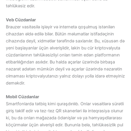
təhlükəsiz edir.
Veb Cüzdanlar
Brauzer vasitəsilə işləyir və internetə qoşulmuş istənilən
cihazdan əldə edilə bilər. Bütün məlumatlar istifadəçinin
cihazında deyil, xidmətlər tərəfində saxlanılır. Bu, xüsusən də
yeni başlayanlar üçün əlverişlidir, lakin bu cür kriptovalyuta
cüzdanlarının təhlükəsizliyi onları təmin edən platformanın
etibarlılığından asılıdır. Bu halda açarlar üzərində birbaşa
nəzarət adətən mümkün deyil və açarlar üzərində nəzarətin
olmaması kriptovalyutanızı yalnız dolayı yolla idarə etməyiniz
deməkdir.
Mobil Cüzdanlar
Smartfonlarda tətbiq kimi quraşdırılıb. Onlar vəsaitlərə sürətli
giriş təklif edir və tez-tez QR skanerləri ilə inteqrasiya olunur
ki, bu da onları mağazada ödənişlər və ya həmyaşıdlararası
köçürmələr üçün əlverişli edir. Bununla belə, təhlükəsizlik pul