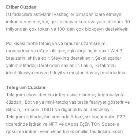
Etibar Cüzdanı
İstifadəçilərə aktivlərini vasitəçilər olmadan idarə etməyə
imkan verən məşhur, gizli olmayan kriptovalyuta cüzdanı. 10
milyondan çox token və 100-dən çox blokçeyn dəstəkləyir.
Pul kisəsi mobil tətbiq və ya brauzer uzantısı kimi
mövcuddur və dApps ilə qarşılıqlı əlaqə üçün daxili Web3
brauzerini ehtiva edir. Steykinq dəstəklənir. Şəxsi açarlar
yalnız istifadəçi tərəfindən saxlanılır. Lakin, iki faktorlu
identifikasiya mövcud deyil və müştəri dəstəyi məhduddur.
Telegram Cüzdanı
Telegram ekosisteminə inteqrasiya olunmuş kriptovalyuta
cüzdanı. Bot və ya mini-tətbiq vasitəsilə fəaliyyət göstərir və
Bitcoin, Toncoin, USDT və digər aktivləri dəstəkləyir.
Telegram istifadəçiləri arasında ödənişsiz köçürmələr, P2P
ticarətində iştirak və NFT və dApps üçün TON Space-ə
qoşulma imkanı verir. Əsas funksionallıq təsdiqləndikdən