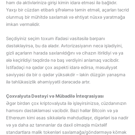
həm də aktivlərinizə girişi kimin idarə etməsi ilə bağlıdır.
Yaxşı bir cüzdan etibarlı şifrələmə təmin etməli, açarları təcrid
olunmuş bir mühitdə saxlamalı və ehtiyat nüsxə yaratmağa
imkan verməlidir.
Seçdiyiniz seçim toxum ifadəsi vasitəsilə bərpanı
dəstəkləyirsə, bu da əladır. Avtorizasiyanın necə işlədiyini,
gizli açarların harada saxlanıldığını və cihazın itirildiyi və ya
ələ keçirildiyi təqdirdə nə baş verdiyini anlamaq vacibdir.
İstifadəçi nə qədər çox aspekti idarə edirsə, məsuliyyət
səviyyəsi də bir o qədər yüksəkdir – lakin düzgün yanaşma
ilə təhlükəsizlik əhəmiyyətli dərəcədə artır.
Çoxvalyuta Dəstəyi və Mübadilə İnteqrasiyası
Əgər birdən çox kriptovalyuta ilə işləyirsinizsə, cüzdanınızın
hamısını dəstəkləməsi vacibdir. Bəzi həllər Bitcoin və ya
Ethereum kimi əsas sikkələrlə məhdudlaşır, digərləri isə nadir
və ya daha az tanınanlar da daxil olmaqla müxtəlif
standartlara malik tokenləri saxlamağa/göndərməyə kömək