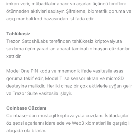
imkan verir, mübadilələr aparır və açarları üçüncü tərəflərə
ötürmədən aktivləri saxlayır. Şifrələmə, biometrik qoruma və
açıq mənbəli kod bazasından istifadə edir.
Təhlükəsiz
Trezor, SatoshiLabs tərəfindən təhlükəsiz kriptovalyuta
saxlama üçün yaradılan aparat təminatı olmayan cüzdanlar
xəttidir.
Model One PIN kodu və mnemonik ifadə vasitəsilə əsas
qoruma təklif edir, Model T isə sensor ekran və microSD
dəstəyinə malikdir. Hər iki cihaz bir çox aktivlərlə uyğun gəlir
və Trezor Suite vasitəsilə işləyir.
Coinbase Cüzdanı
Coinbase-dən müstəqil kriptovalyuta cüzdanı. İstifadəçilər
öz şəxsi açarlarını idarə edə və Web3 xidmətləri ilə qarşılıqlı
əlaqədə ola bilərlər.