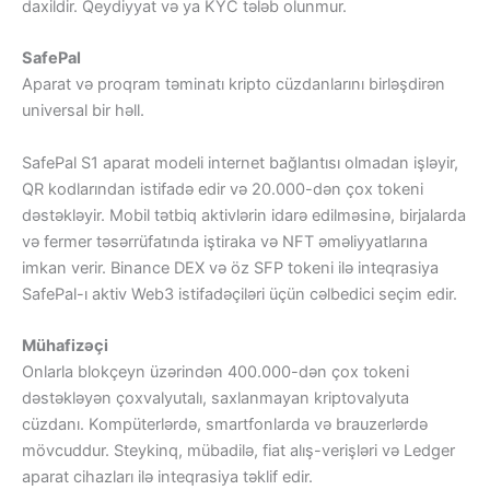
daxildir. Qeydiyyat və ya KYC tələb olunmur.
SafePal
Aparat və proqram təminatı kripto cüzdanlarını birləşdirən
universal bir həll.
SafePal S1 aparat modeli internet bağlantısı olmadan işləyir,
QR kodlarından istifadə edir və 20.000-dən çox tokeni
dəstəkləyir. Mobil tətbiq aktivlərin idarə edilməsinə, birjalarda
və fermer təsərrüfatında iştiraka və NFT əməliyyatlarına
imkan verir. Binance DEX və öz SFP tokeni ilə inteqrasiya
SafePal-ı aktiv Web3 istifadəçiləri üçün cəlbedici seçim edir.
Mühafizəçi
Onlarla blokçeyn üzərindən 400.000-dən çox tokeni
dəstəkləyən çoxvalyutalı, saxlanmayan kriptovalyuta
cüzdanı. Kompüterlərdə, smartfonlarda və brauzerlərdə
mövcuddur. Steykinq, mübadilə, fiat alış-verişləri və Ledger
aparat cihazları ilə inteqrasiya təklif edir.