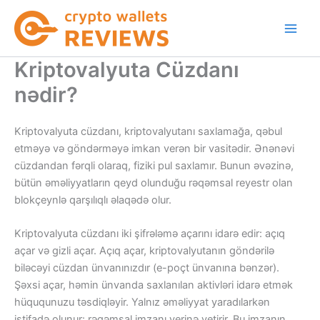
Skip
to
content
Kriptovalyuta Cüzdanı
nədir?
Kriptovalyuta cüzdanı, kriptovalyutanı saxlamağa, qəbul
etməyə və göndərməyə imkan verən bir vasitədir. Ənənəvi
cüzdandan fərqli olaraq, fiziki pul saxlamır. Bunun əvəzinə,
bütün əməliyyatların qeyd olunduğu rəqəmsal reyestr olan
blokçeynlə qarşılıqlı əlaqədə olur.
Kriptovalyuta cüzdanı iki şifrələmə açarını idarə edir: açıq
açar və gizli açar. Açıq açar, kriptovalyutanın göndərilə
biləcəyi cüzdan ünvanınızdır (e-poçt ünvanına bənzər).
Şəxsi açar, həmin ünvanda saxlanılan aktivləri idarə etmək
hüququnuzu təsdiqləyir. Yalnız əməliyyat yaradılarkən
istifadə olunur: rəqəmsal imzanı yerinə yetirir. Bu imzanın