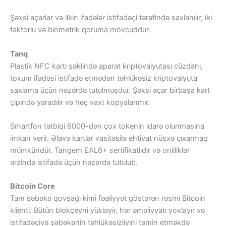
Şəxsi açarlar və ilkin ifadələr istifadəçi tərəfində saxlanılır; iki
faktorlu və biometrik qoruma mövcuddur.
Tanq
Plastik NFC kartı şəklində aparat kriptovalyutası cüzdanı,
toxum ifadəsi istifadə etmədən təhlükəsiz kriptovalyuta
saxlama üçün nəzərdə tutulmuşdur. Şəxsi açar birbaşa kart
çipində yaradılır və heç vaxt kopyalanmır.
Smartfon tətbiqi 6000-dən çox tokenin idarə olunmasına
imkan verir. Əlavə kartlar vasitəsilə ehtiyat nüsxə çıxarmaq
mümkündür. Tangem EAL6+ sertifikatlıdır və onilliklər
ərzində istifadə üçün nəzərdə tutulub.
Bitcoin Core
Tam şəbəkə qovşağı kimi fəaliyyət göstərən rəsmi Bitcoin
klienti. Bütün blokçeyni yükləyir, hər əməliyyatı yoxlayır və
istifadəçiyə şəbəkənin təhlükəsizliyini təmin etməkdə