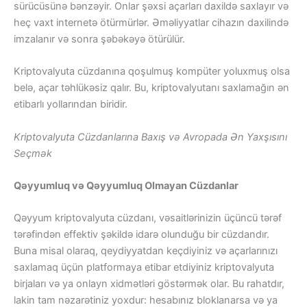
sürücüsünə bənzəyir. Onlar şəxsi açarları daxildə saxlayır və
heç vaxt internetə ötürmürlər. Əməliyyatlar cihazın daxilində
imzalanır və sonra şəbəkəyə ötürülür.
Kriptovalyuta cüzdanına qoşulmuş kompüter yoluxmuş olsa
belə, açar təhlükəsiz qalır. Bu, kriptovalyutanı saxlamağın ən
etibarlı yollarından biridir.
Kriptovalyuta Cüzdanlarına Baxış və Avropada Ən Yaxşısını
Seçmək
Qəyyumluq və Qəyyumluq Olmayan Cüzdanlar
Qəyyum kriptovalyuta cüzdanı, vəsaitlərinizin üçüncü tərəf
tərəfindən effektiv şəkildə idarə olunduğu bir cüzdandır.
Buna misal olaraq, qeydiyyatdan keçdiyiniz və açarlarınızı
saxlamaq üçün platformaya etibar etdiyiniz kriptovalyuta
birjaları və ya onlayn xidmətləri göstərmək olar. Bu rahatdır,
lakin tam nəzarətiniz yoxdur: hesabınız bloklanarsa və ya