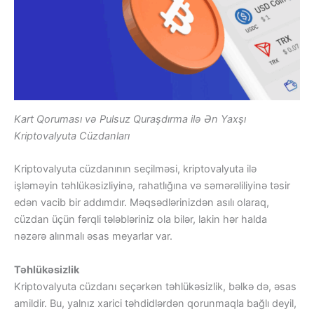
Kart Qoruması və Pulsuz Quraşdırma ilə Ən Yaxşı
Kriptovalyuta Cüzdanları
Kriptovalyuta cüzdanının seçilməsi, kriptovalyuta ilə
işləməyin təhlükəsizliyinə, rahatlığına və səmərəliliyinə təsir
edən vacib bir addımdır. Məqsədlərinizdən asılı olaraq,
cüzdan üçün fərqli tələbləriniz ola bilər, lakin hər halda
nəzərə alınmalı əsas meyarlar var.
Təhlükəsizlik
Kriptovalyuta cüzdanı seçərkən təhlükəsizlik, bəlkə də, əsas
amildir. Bu, yalnız xarici təhdidlərdən qorunmaqla bağlı deyil,