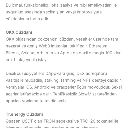
Bu icmal, funksionallıq, lokalizasiya və rubl əməliyyatları ilə
uyğunluq əsasında seçilmiş ən yaxşı kriptovalyuta
cüzdanlarını tərtib edir.
OKX Cüzdanı
OKX birjasından çoxzəncirli cüzdan, vəsaitlər üzərində tam
nəzarət və geniş Web3 imkanları təklif edir. Ethereum,
Bitcoin, Solana, Arbitrum və Aptos da daxil olmaqla 100-dən
çox blokçeyn ilə işləyir.
Daxili xüsusiyyətlərə DApp-lara giriş, DEX aqreqatoru
vasitəsilə mübadilə, staking, farming və NFT dəstəyi daxildir.
Versiyalar iOS, Android və brauzerlər üçün mövcuddur. Şəxsi
açarlar istifadəçidə qalır. Təhlükəsizlik SlowMist tərəfindən
aparılan yoxlama ilə təsdiqlənib.
Tr.energy Cüzdanı
Əsasən USDT olan TRON şəbəkəsi və TRC-20 tokenləri ilə