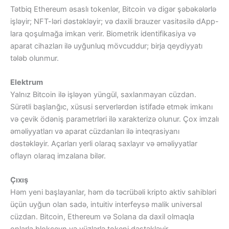
Tətbiq Ethereum əsaslı tokenlər, Bitcoin və digər şəbəkələrlə
işləyir; NFT-ləri dəstəkləyir; və daxili brauzer vasitəsilə dApp-
lara qoşulmağa imkan verir. Biometrik identifikasiya və
aparat cihazları ilə uyğunluq mövcuddur; birja qeydiyyatı
tələb olunmur.
Elektrum
Yalnız Bitcoin ilə işləyən yüngül, saxlanmayan cüzdan.
Sürətli başlanğıc, xüsusi serverlərdən istifadə etmək imkanı
və çevik ödəniş parametrləri ilə xarakterizə olunur. Çox imzalı
əməliyyatları və aparat cüzdanları ilə inteqrasiyanı
dəstəkləyir. Açarları yerli olaraq saxlayır və əməliyyatlar
oflayn olaraq imzalana bilər.
Çıxış
Həm yeni başlayanlar, həm də təcrübəli kripto aktiv sahibləri
üçün uyğun olan sadə, intuitiv interfeysə malik universal
cüzdan. Bitcoin, Ethereum və Solana da daxil olmaqla