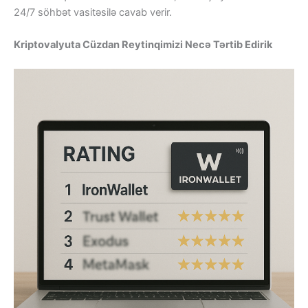
24/7 söhbət vasitəsilə cavab verir.
Kriptovalyuta Cüzdan Reytinqimizi Necə Tərtib Edirik