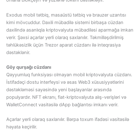
onlarla blokçeyn və yüzlərlə tokeni dəstəkləyir.
Exodus mobil tətbiq, masaüstü tətbiq və brauzer uzantısı
kimi mövcuddur. Daxili mübadilə sistemi birbaşa cüzdan
daxilində asanlıqla kriptovalyuta mübadiləsi aparmağa imkan
verir. Şəxsi açarlar yerli olaraq saxlanılır. Təkmilləşdirilmiş
təhlükəsizlik üçün Trezor aparat cüzdanı ilə inteqrasiya
dəstəklənir.
Göy qurşağı cüzdanı
Qəyyumluq funksiyası olmayan mobil kriptovalyuta cüzdanı.
İstifadəçi dostu interfeysi və əsas Web3 xüsusiyyətlərini
dəstəkləməsi sayəsində yeni başlayanlar arasında
populyardır. NFT ekranı, fiat-kriptovalyuta alış-verişləri və
WalletConnect vasitəsilə dApp bağlantısı imkanı verir.
Açarlar yerli olaraq saxlanılır. Bərpa toxum ifadəsi vasitəsilə
həyata keçirilir.