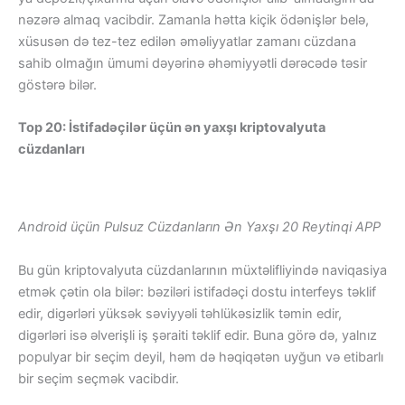
nəzərə almaq vacibdir. Zamanla hətta kiçik ödənişlər belə,
xüsusən də tez-tez edilən əməliyyatlar zamanı cüzdana
sahib olmağın ümumi dəyərinə əhəmiyyətli dərəcədə təsir
göstərə bilər.
Top 20: İstifadəçilər üçün ən yaxşı kriptovalyuta
cüzdanları
Android üçün Pulsuz Cüzdanların Ən Yaxşı 20 Reytinqi APP
Bu gün kriptovalyuta cüzdanlarının müxtəlifliyində naviqasiya
etmək çətin ola bilər: bəziləri istifadəçi dostu interfeys təklif
edir, digərləri yüksək səviyyəli təhlükəsizlik təmin edir,
digərləri isə əlverişli iş şəraiti təklif edir. Buna görə də, yalnız
populyar bir seçim deyil, həm də həqiqətən uyğun və etibarlı
bir seçim seçmək vacibdir.