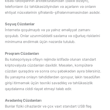
kisəsi tətbiqlərinin arxitekturasından (daxili dizayn),
telefonların öz təhlükəsizliyindən və açarların və onların
ehtiyat nüsxələrinin şifrələnib-şifrələnməməsindən asılıdır.
Soyuq Cüzdanlar
İnternetə qoşulmayıb və ya yalnız əməliyyat zamanı
qoşulub. Onlar uzunmüddətli saxlama və oğurluq risklərini
minimuma endirmək üçün nəzərdə tutulub.
Proqram Cüzdanları
Bu kateqoriyaya oflayn rejimdə istifadə olunan standart
kriptovalyuta cüzdanları daxildir. Məsələn, kompüterə
cüzdan quraşdıra və sonra onu şəbəkədən ayıra bilərsiniz.
Bu yanaşma onlayn təhdidlərdən qoruyur, lakin təsadüfən
girişi itirməmək üçün texniki savadlılıq və təhlükəsizlik
qaydalarına ciddi riayət etməyi tələb edir.
Avadanlıq Cüzdanları
Bunlar fiziki cihazlardır və çox vaxt standart USB fləş