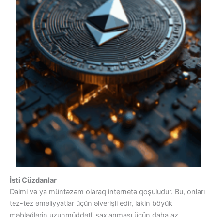
İsti Cüzdanlar
Daimi və ya müntəzəm olaraq internetə qoşuludur. Bu, onları
tez-tez əməliyyatlar üçün əlverişli edir, lakin böyük
məbləğlərin uzunmüddətli saxlanması üçün daha az