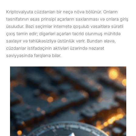
Kriptovalyuta cüzdanları bir neçə növə bölünür. Onların
təsnifatının əsas prinsipi açarların saxlanması və onlara giriş
üsuludur. Bəzi seçimlər internetə qoşulub vəsaitlərə sürətli
çıxış təmin edir; digərləri açarları təcrid olunmuş mühitdə
saxlayır və təhlükəsizliyə üstünlük verir. Bundan əlavə,
cüzdanlar istifadəçinin aktivləri üzərində nəzarət
səviyyəsində fərqlənə bilər.