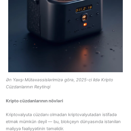
Ən Yaxşı Mütəxəssislərimizə görə, 2025-ci ildə Kripto
Cüzdanlarının Reytinqi
Kripto cüzdanlarının növləri
Kriptovalyuta cüzdanı olmadan kriptovalyutadan istifadə
etmək mümkün deyil — bu, blokçeyn dünyasında istənilən
maliyyə fəaliyyətinin təməlidir.