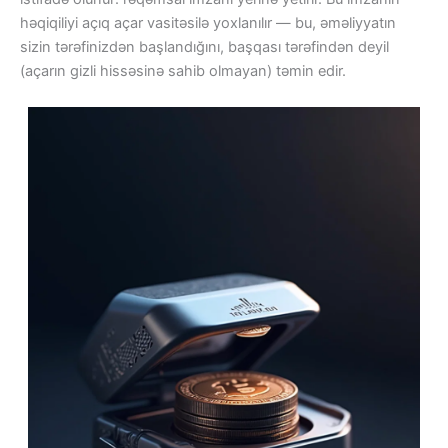
həqiqiliyi açıq açar vasitəsilə yoxlanılır — bu, əməliyyatın
sizin tərəfinizdən başlandığını, başqası tərəfindən deyil
(açarın gizli hissəsinə sahib olmayan) təmin edir.