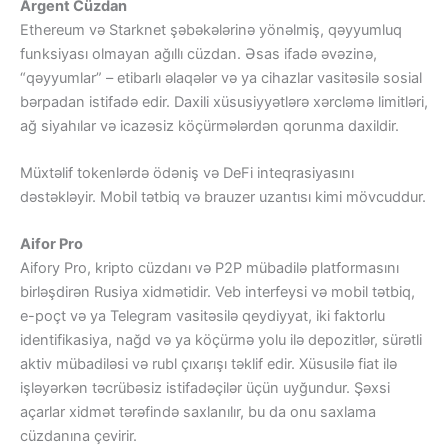
Argent Cüzdan
Ethereum və Starknet şəbəkələrinə yönəlmiş, qəyyumluq
funksiyası olmayan ağıllı cüzdan. Əsas ifadə əvəzinə,
“qəyyumlar” – etibarlı əlaqələr və ya cihazlar vasitəsilə sosial
bərpadan istifadə edir. Daxili xüsusiyyətlərə xərcləmə limitləri,
ağ siyahılar və icazəsiz köçürmələrdən qorunma daxildir.
Müxtəlif tokenlərdə ödəniş və DeFi inteqrasiyasını
dəstəkləyir. Mobil tətbiq və brauzer uzantısı kimi mövcuddur.
Aifor Pro
Aifory Pro, kripto cüzdanı və P2P mübadilə platformasını
birləşdirən Rusiya xidmətidir. Veb interfeysi və mobil tətbiq,
e-poçt və ya Telegram vasitəsilə qeydiyyat, iki faktorlu
identifikasiya, nağd və ya köçürmə yolu ilə depozitlər, sürətli
aktiv mübadiləsi və rubl çıxarışı təklif edir. Xüsusilə fiat ilə
işləyərkən təcrübəsiz istifadəçilər üçün uyğundur. Şəxsi
açarlar xidmət tərəfində saxlanılır, bu da onu saxlama
cüzdanına çevirir.