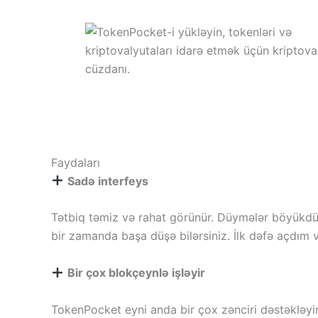
Faydaları
Sadə interfeys
Tətbiq təmiz və rahat görünür. Düymələr böyükdür və
bir zamanda başa düşə bilərsiniz. İlk dəfə açdım 
Bir çox blokçeynlə işləyir
TokenPocket eyni anda bir çox zənciri dəstəkləyi