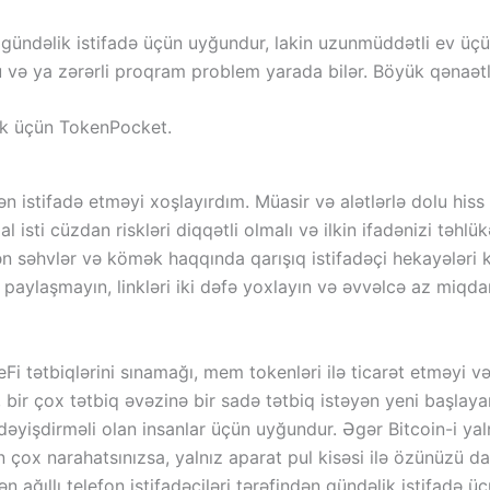
n gündəlik istifadə üçün uyğundur, lakin uzunmüddətli ev üçü
u və ya zərərli proqram problem yarada bilər. Böyük qənaə
n istifadə etməyi xoşlayırdım. Müasir və alətlərlə dolu his
l isti cüzdan riskləri diqqətli olmalı və ilkin ifadənizi təhl
hvlər və kömək haqqında qarışıq istifadəçi hekayələri kimi
 paylaşmayın, linkləri iki dəfə yoxlayın və əvvəlcə az miqdar
Fi tətbiqlərini sınamağı, mem tokenləri ilə ticarət etməyi v
 bir çox tətbiq əvəzinə bir sadə tətbiq istəyən yeni başlay
yişdirməli olan insanlar üçün uyğundur. Əgər Bitcoin-i yalnı
 çox narahatsınızsa, yalnız aparat pul kisəsi ilə özünüzü da
n ağıllı telefon istifadəçiləri tərəfindən gündəlik istifadə üç