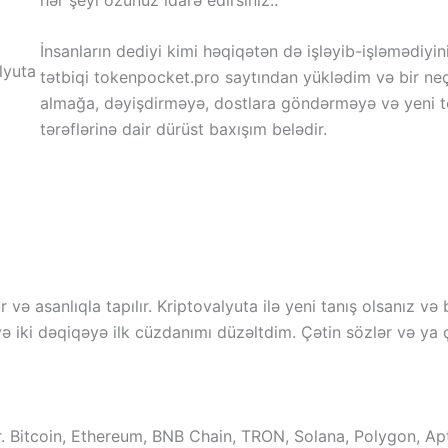
İnsanların dediyi kimi həqiqətən də işləyib-işləmədiyi
tətbiqi tokenpocket.pro saytından yüklədim və bir neç
almağa, dəyişdirməyə, dostlara göndərməyə və yeni t
tərəflərinə dair dürüst baxışım belədir.
 asanlıqla tapılır. Kriptovalyuta ilə yeni tanış olsanız və be
və iki dəqiqəyə ilk cüzdanımı düzəltdim. Çətin sözlər və ya 
r. Bitcoin, Ethereum, BNB Chain, TRON, Solana, Polygon, A