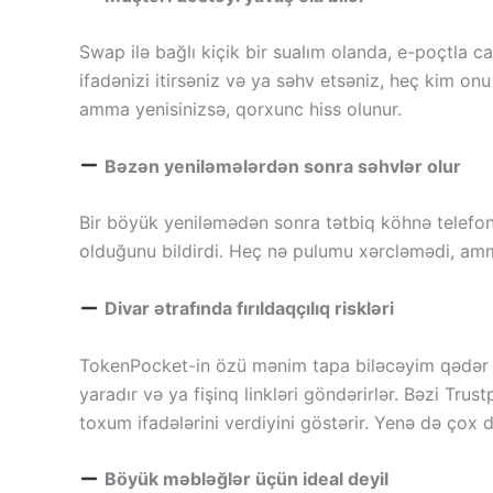
Swap ilə bağlı kiçik bir sualım olanda, e-poçtla c
ifadənizi itirsəniz və ya səhv etsəniz, heç kim on
amma yenisinizsə, qorxunc hiss olunur.
Bəzən yeniləmələrdən sonra səhvlər olur
Bir böyük yeniləmədən sonra tətbiq köhnə telefonu
olduğunu bildirdi. Heç nə pulumu xərcləmədi, amm
Divar ətrafında fırıldaqçılıq riskləri
TokenPocket-in özü mənim tapa biləcəyim qədər b
yaradır və ya fişinq linkləri göndərirlər. Bəzi Trustp
toxum ifadələrini verdiyini göstərir. Yenə də çox 
Böyük məbləğlər üçün ideal deyil