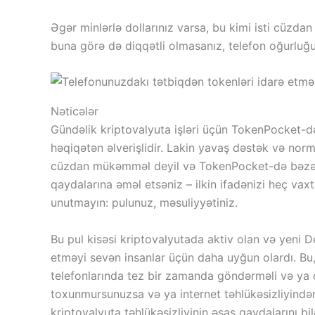
Əgər minlərlə dollarınız varsa, bu kimi isti cüzda
buna görə də diqqətli olmasanız, telefon oğurluğ
Nəticələr
Gündəlik kriptovalyuta işləri üçün TokenPocket-də
həqiqətən əlverişlidir. Lakin yavaş dəstək və norma
cüzdan mükəmməl deyil və TokenPocket-də bəzən sə
qaydalarına əməl etsəniz – ilkin ifadənizi heç vaxt
unutmayın: pulunuz, məsuliyyətiniz.
Bu pul kisəsi kriptovalyutada aktiv olan və yeni De
etməyi sevən insanlar üçün daha uyğun olardı. Bu,
telefonlarında tez bir zamanda göndərməli və ya də
toxunmursunuzsa və ya internet təhlükəsizliyindən
kriptovalyuta təhlükəsizliyinin əsas qaydalarını bilə