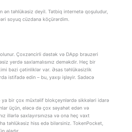
n ən təhlükəsiz deyil. Tətbiq internetə qoşuludur,
tləri soyuq cüzdana köçürərdim.
s olunur. Çoxzəncirli dəstək və DApp brauzeri
ükəsiz yerdə saxlamalısınız deməkdir. Heç bir
 bəzi çətinliklər var. Əsas təhlükəsizlik
da istifadə edin – bu, yaxşı işləyir. Sadəcə
ə ya bir çox müxtəlif blokçeynlərdə sikkələri idarə
anlar üçün, eləcə də çox səyahət edən və
z illərlə saxlayırsınızsa və ona heç vaxt
ha təhlükəsiz hiss edə bilərsiniz. TokenPocket,
ün əladır.