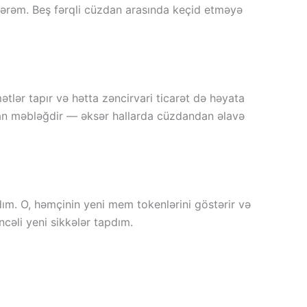
lərəm. Beş fərqli cüzdan arasında keçid etməyə
ətlər tapır və hətta zəncirvari ticarət də həyata
unan məbləğdir — əksər hallarda cüzdandan əlavə
ım. O, həmçinin yeni mem tokenlərini göstərir və
cəli yeni sikkələr tapdım.