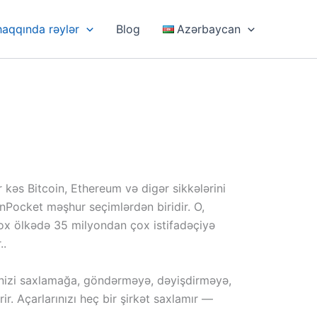
haqqında rəylər
Blog
Azərbaycan
 kəs Bitcoin, Ethereum və digər sikkələrini
enPocket məşhur seçimlərdən biridir. O,
çox ölkədə 35 milyondan çox istifadəçiyə
..
ərinizi saxlamağa, göndərməyə, dəyişdirməyə,
. Açarlarınızı heç bir şirkət saxlamır —