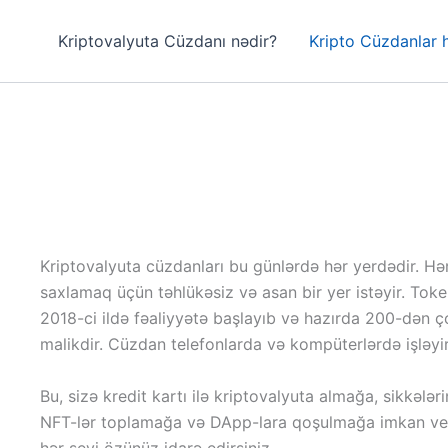
Kriptovalyuta Cüzdanı nədir?
Kripto Cüzdanlar 
Kriptovalyuta cüzdanları bu günlərdə hər yerdədir. Hər
saxlamaq üçün təhlükəsiz və asan bir yer istəyir. Tok
2018-ci ildə fəaliyyətə başlayıb və hazırda 200-dən 
malikdir. Cüzdan telefonlarda və kompüterlərdə işləyir
Bu, sizə kredit kartı ilə kriptovalyuta almağa, sikkəl
NFT-lər toplamağa və DApp-lara qoşulmağa imkan verir
hər şeyi özünüz idarə edirsiniz..