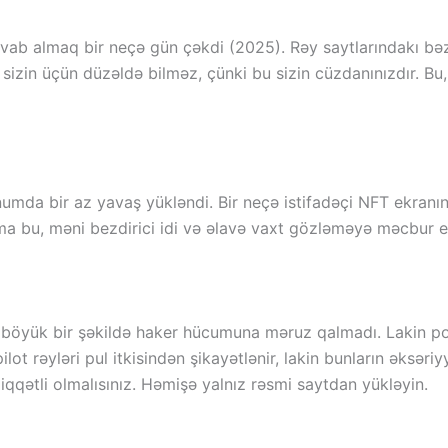
avab almaq bir neçə gün çəkdi (2025). Rəy saytlarındakı bəzi
u ​​​​sizin üçün düzəldə bilməz, çünki bu sizin cüzdanınızdır
mda bir az yavaş yükləndi. Bir neçə istifadəçi NFT ekranınd
a bu, məni bezdirici idi və əlavə vaxt gözləməyə məcbur e
öyük bir şəkildə haker hücumuna məruz qalmadı. Lakin popu
ilot rəyləri pul itkisindən şikayətlənir, lakin bunların əksəriyy
diqqətli olmalısınız. Həmişə yalnız rəsmi saytdan yükləyin.