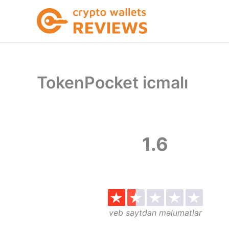
Skip
to
content
TokenPocket icmalı
1.6
veb saytdan məlumatlar