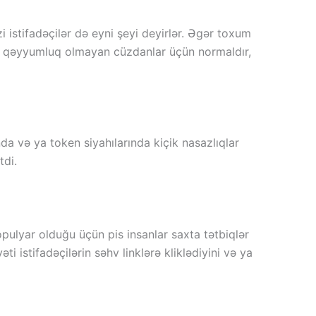
 istifadəçilər də eyni şeyi deyirlər. Əgər toxum
. Bu, qəyyumluq olmayan cüzdanlar üçün normaldır,
a və ya token siyahılarında kiçik nasazlıqlar
tdi.
lyar olduğu üçün pis insanlar saxta tətbiqlər
əti istifadəçilərin səhv linklərə kliklədiyini və ya