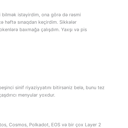
ni bilmək istəyirdim, ona görə də rəsmi
ə həftə sınaqdan keçirdim. Sikkələr
okenlərə baxmağa çalışdım. Yaxşı və pis
şinci sinif riyaziyyatını bitirsəniz belə, bunu tez
çaşdırıcı menyular yoxdur.
ptos, Cosmos, Polkadot, EOS və bir çox Layer 2