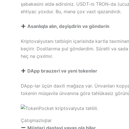
şəbəkəsini əldə edirsiniz. USDT-ni TRON-da (ucuz
ehtiyac yoxdur. Bu, mənə çox vaxt qazandırdı.
Asanlıqla alın, dəyişdirin və göndərin
Kriptovalyutanı tətbiqin içərisində kartla təxminən
keçirir. Dostlarıma pul göndərdim. Sürətli və sad
heç nə çıxılmır.
DApp brauzeri və yeni tokenlər
DApp-lar üçün daxili mağaza var. Ünvanları kopya
tokenin müqavilə ünvanına görə təhlükəsiz görünü
Çatışmazlıqlar
Müştəri dəstəyi yavaş ola bilər