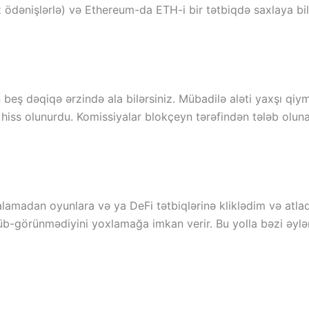
 ödənişlərlə) və Ethereum-da ETH-i bir tətbiqdə saxlaya bi
 beş dəqiqə ərzində ala bilərsiniz. Mübadilə aləti yaxşı qiym
ə hiss olunurdu. Komissiyalar blokçeyn tərəfindən tələb ol
lamadan oyunlara və ya DeFi tətbiqlərinə kliklədim və atlad
b-görünmədiyini yoxlamağa imkan verir. Bu yolla bəzi əylən