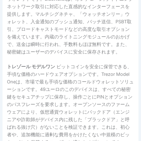
ネットワーク取引に対応した直感的なインターフェースを
提供します。マルチシグネチャ、「ウォッチオンリー」ウ
ォレット、入金通知のプッシュ通知、バッチ送信、PSBT取
引、ブロードキャストモードなどの高度な取引オプション
を備えています。内蔵のライトニングモジュールのおかげ
で、送金は瞬時に行われ、手数料もほぼ無料です。また、
秘密鍵はユーザーのデバイスに安全に保存されます。
トレゾール モデルワン
ビットコインを安全に保管できる、
手頃な価格のハードウェアオプションです。Trezor Model
Oneは、市場で最も手頃な価格のコールドウォレットソリュ
ーションです。49ユーロのこのデバイスは、すべての秘密
鍵をセキュアチップに保存し、操作ごとにPINとオプション
のパスフレーズを要求します。オープンソースのファーム
ウェアにより、仮想通貨ウォレットにバックドア（エンジ
ニアや詐欺師がデバイス内に残した「ブラックドア」と呼
ばれる抜け穴）がないことを検証できます。これは、初心
者や、追加機能に過剰な費用をかけたくない中規模のビッ