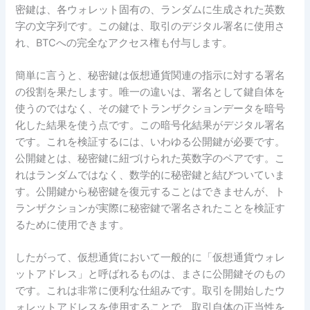
密鍵は、各ウォレット固有の、ランダムに生成された英数
字の文字列です。この鍵は、取引のデジタル署名に使用さ
れ、BTCへの完全なアクセス権も付与します。
簡単に言うと、秘密鍵は仮想通貨関連の指示に対する署名
の役割を果たします。唯一の違いは、署名として鍵自体を
使うのではなく、その鍵でトランザクションデータを暗号
化した結果を使う点です。この暗号化結果がデジタル署名
です。これを検証するには、いわゆる公開鍵が必要です。
公開鍵とは、秘密鍵に紐づけられた英数字のペアです。こ
れはランダムではなく、数学的に秘密鍵と結びついていま
す。公開鍵から秘密鍵を復元することはできませんが、ト
ランザクションが実際に秘密鍵で署名されたことを検証す
るために使用できます。
したがって、仮想通貨において一般的に「仮想通貨ウォレ
ットアドレス」と呼ばれるものは、まさに公開鍵そのもの
です。これは非常に便利な仕組みです。取引を開始したウ
ォレットアドレスを使用することで、取引自体の正当性を