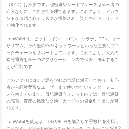
（KYC）は不要です。秘密鍵やシードフレーズは第三者の
介入なしに、ご自身で管理できます。これにより、アカウ
ントが凍結されるリスクが排除され、資金のセキュリティ
が強化されます。
IronWalletは、ビットコイン、トロン、ソラナ、TON、イー
サリアム、その他のEVMネットワークといった主要なブロ
ックチェーンをサポートしています。これにより、人気の
暗号通貨を単一のアプリケーション内で保管・送金するこ
とが可能です。
このアプリはロシア語を含む21言語に対応しており、初心
者から経験豊富なユーザーまで使いやすいインターフェー
スを備えています。仮想通貨ウォレット内では、仮想通貨
の売買、資産の迅速な交換、カードへの資金引き出しが可
能です。
IronWalletを使えば、TRXやETHを購入して手数料を支払う
ことなく、Tron/Ethereumネットワーク上でトークンを送金