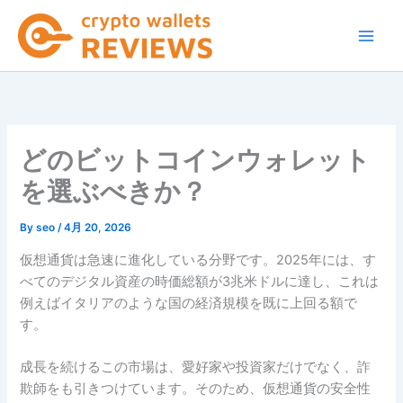
内
容
を
ス
キ
ッ
プ
どのビットコインウォレット
を選ぶべきか？
By
seo
/
4月 20, 2026
仮想通貨は急速に進化している分野です。2025年には、す
べてのデジタル資産の時価総額が3兆米ドルに達し、これは
例えばイタリアのような国の経済規模を既に上回る額で
す。
成長を続けるこの市場は、愛好家や投資家だけでなく、詐
欺師をも引きつけています。そのため、仮想通貨の安全性