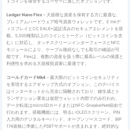
トコインを保管するユーザーに適したオプションです。
Ledger Nano Flex
– 大規模な資産を保有する方に最適な、
プレミアムハードウェア暗号資産ウォレットです。E Inkデ
ィスプレイとCC EAL6+認証済みのセキュアエレメントを搭
載。5,500種類以上のコインとトークン（ビットコインを含
む）に対応し、タッチスクリーンインターフェースとNFC
モジュールにより、ケーブル接続なしでも取引の確認が可
能です。Flexは、複数の資産を扱う際に最高レベルの保護と
利便性を求める大規模投資家に最適です。
コールドカードMk4
– 最大限のビットコインセキュリティ
を実現するエアギャップ方式のオプション。このデバイス
はインターネットから完全に隔離されており、鍵生成とト
ランザクション署名は仮想ウォレット内部でのみ行われ、
データ転送はmicroSDカードまたはNFC-SneakerNet経由で
行われます。搭載機能には、明るいOLEDスクリーン、PIN
入力用のデジタルキーパッド、オープンソースコード、BIP
174規格に準拠したPSBTサポートが含まれます。絶対的な