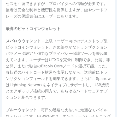
セスを回復できますが、プロバイダへの信頼が必要です。
後者は完全な制御と機密性を提供しますが、鍵やシードフ
レーズの保護責任はユーザーにあります。
最高のビットコインウォレット
スパロウウォレット
– 上級ユーザー向けのデスクトップ型
ビットコインウォレット。きめ細やかなトランザクション
パラメータ設定と強力なプライバシー保護ツールを兼ね備
えています。ユーザーはUTXOを完全に制御でき、公開、非
公開、または独自のBitcoin Coreノードを選択可能。また、
各転送のバイトコード構造を表示しながら、送信前にトラ
ンザクションフィールドを編集できます。さらに、Sparrow
はLightning Networkをネイティブにサポートし、USB接続
とエアギャップ接続の両方で、あらゆるハードウェアオプ
ションと統合できます。
ブルーウォレット
– 毎日の迅速な支払いに最適なモバイル
ウォレットです。BlueWalletは、オンチェーン/ライトニング