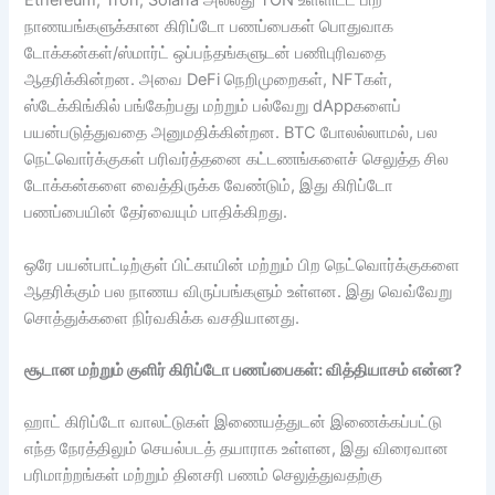
Ethereum, Tron, Solana அல்லது TON உள்ளிட்ட பிற
நாணயங்களுக்கான கிரிப்டோ பணப்பைகள் பொதுவாக
டோக்கன்கள்/ஸ்மார்ட் ஒப்பந்தங்களுடன் பணிபுரிவதை
ஆதரிக்கின்றன. அவை DeFi நெறிமுறைகள், NFTகள்,
ஸ்டேக்கிங்கில் பங்கேற்பது மற்றும் பல்வேறு dAppகளைப்
பயன்படுத்துவதை அனுமதிக்கின்றன. BTC போலல்லாமல், பல
நெட்வொர்க்குகள் பரிவர்த்தனை கட்டணங்களைச் செலுத்த சில
டோக்கன்களை வைத்திருக்க வேண்டும், இது கிரிப்டோ
பணப்பையின் தேர்வையும் பாதிக்கிறது.
ஒரே பயன்பாட்டிற்குள் பிட்காயின் மற்றும் பிற நெட்வொர்க்குகளை
ஆதரிக்கும் பல நாணய விருப்பங்களும் உள்ளன. இது வெவ்வேறு
சொத்துக்களை நிர்வகிக்க வசதியானது.
சூடான மற்றும் குளிர் கிரிப்டோ பணப்பைகள்: வித்தியாசம் என்ன?
ஹாட் கிரிப்டோ வாலட்டுகள் இணையத்துடன் இணைக்கப்பட்டு
எந்த நேரத்திலும் செயல்படத் தயாராக உள்ளன, இது விரைவான
பரிமாற்றங்கள் மற்றும் தினசரி பணம் செலுத்துவதற்கு