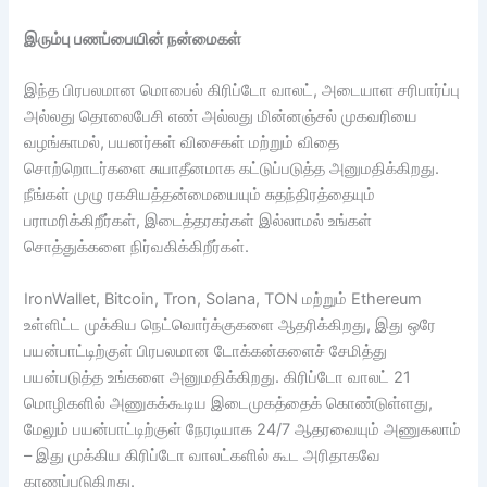
இரும்பு பணப்பையின் நன்மைகள்
இந்த பிரபலமான மொபைல் கிரிப்டோ வாலட், அடையாள சரிபார்ப்பு
அல்லது தொலைபேசி எண் அல்லது மின்னஞ்சல் முகவரியை
வழங்காமல், பயனர்கள் விசைகள் மற்றும் விதை
சொற்றொடர்களை சுயாதீனமாக கட்டுப்படுத்த அனுமதிக்கிறது.
நீங்கள் முழு ரகசியத்தன்மையையும் சுதந்திரத்தையும்
பராமரிக்கிறீர்கள், இடைத்தரகர்கள் இல்லாமல் உங்கள்
சொத்துக்களை நிர்வகிக்கிறீர்கள்.
IronWallet, Bitcoin, Tron, Solana, TON மற்றும் Ethereum
உள்ளிட்ட முக்கிய நெட்வொர்க்குகளை ஆதரிக்கிறது, இது ஒரே
பயன்பாட்டிற்குள் பிரபலமான டோக்கன்களைச் சேமித்து
பயன்படுத்த உங்களை அனுமதிக்கிறது. கிரிப்டோ வாலட் 21
மொழிகளில் அணுகக்கூடிய இடைமுகத்தைக் கொண்டுள்ளது,
மேலும் பயன்பாட்டிற்குள் நேரடியாக 24/7 ஆதரவையும் அணுகலாம்
– இது முக்கிய கிரிப்டோ வாலட்களில் கூட அரிதாகவே
காணப்படுகிறது.