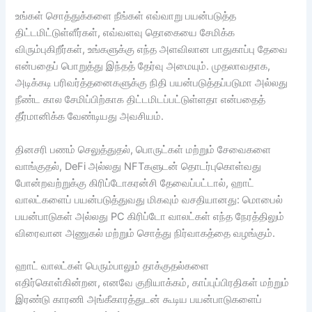
உங்கள் சொத்துக்களை நீங்கள் எவ்வாறு பயன்படுத்த
திட்டமிட்டுள்ளீர்கள், எவ்வளவு தொகையை சேமிக்க
விரும்புகிறீர்கள், உங்களுக்கு எந்த அளவிலான பாதுகாப்பு தேவை
என்பதைப் பொறுத்து இந்தத் தேர்வு அமையும். முதலாவதாக,
அடிக்கடி பரிவர்த்தனைகளுக்கு நிதி பயன்படுத்தப்படுமா அல்லது
நீண்ட கால சேமிப்பிற்காக திட்டமிடப்பட்டுள்ளதா என்பதைத்
தீர்மானிக்க வேண்டியது அவசியம்.
தினசரி பணம் செலுத்துதல், பொருட்கள் மற்றும் சேவைகளை
வாங்குதல், DeFi அல்லது NFTகளுடன் தொடர்புகொள்வது
போன்றவற்றுக்கு கிரிப்டோகரன்சி தேவைப்பட்டால், ஹாட்
வாலட்களைப் பயன்படுத்துவது மிகவும் வசதியானது: மொபைல்
பயன்பாடுகள் அல்லது PC கிரிப்டோ வாலட்கள் எந்த நேரத்திலும்
விரைவான அணுகல் மற்றும் சொத்து நிர்வாகத்தை வழங்கும்.
ஹாட் வாலட்கள் பெரும்பாலும் தாக்குதல்களை
எதிர்கொள்கின்றன, எனவே குறியாக்கம், காப்புப்பிரதிகள் மற்றும்
இரண்டு காரணி அங்கீகாரத்துடன் கூடிய பயன்பாடுகளைப்