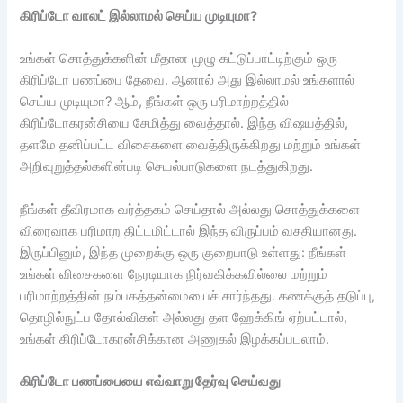
கிரிப்டோ வாலட் இல்லாமல் செய்ய முடியுமா?
உங்கள் சொத்துக்களின் மீதான முழு கட்டுப்பாட்டிற்கும் ஒரு
கிரிப்டோ பணப்பை தேவை. ஆனால் அது இல்லாமல் உங்களால்
செய்ய முடியுமா? ஆம், நீங்கள் ஒரு பரிமாற்றத்தில்
கிரிப்டோகரன்சியை சேமித்து வைத்தால். இந்த விஷயத்தில்,
தளமே தனிப்பட்ட விசைகளை வைத்திருக்கிறது மற்றும் உங்கள்
அறிவுறுத்தல்களின்படி செயல்பாடுகளை நடத்துகிறது.
நீங்கள் தீவிரமாக வர்த்தகம் செய்தால் அல்லது சொத்துக்களை
விரைவாக பரிமாற திட்டமிட்டால் இந்த விருப்பம் வசதியானது.
இருப்பினும், இந்த முறைக்கு ஒரு குறைபாடு உள்ளது: நீங்கள்
உங்கள் விசைகளை நேரடியாக நிர்வகிக்கவில்லை மற்றும்
பரிமாற்றத்தின் நம்பகத்தன்மையைச் சார்ந்தது. கணக்குத் தடுப்பு,
தொழில்நுட்ப தோல்விகள் அல்லது தள ஹேக்கிங் ஏற்பட்டால்,
உங்கள் கிரிப்டோகரன்சிக்கான அணுகல் இழக்கப்படலாம்.
கிரிப்டோ பணப்பையை எவ்வாறு தேர்வு செய்வது