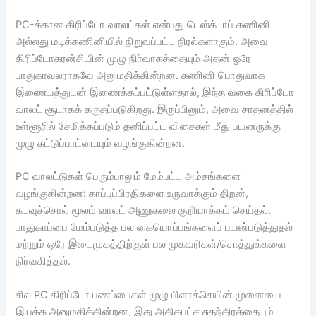
PC-க்கான கிரிப்டோ வாலட்கள் என்பது டெஸ்க்டாப் கணினி
அல்லது மடிக்கணினியில் நிறுவப்பட்ட நிரல்களாகும். அவை
கிரிப்டோகரன்சியின் முழு நிர்வாகத்தையும் அதன் ஒரே
பாதுகாவலராகவே அனுமதிக்கின்றன. கணினி பொதுவாக
இணையத்துடன் இணைக்கப்பட்டுள்ளதால், இந்த வகை கிரிப்டோ
வாலட் சூடாகக் கருதப்படுகிறது. இருப்பினும், அவை சாதனத்தில்
உள்ளூரில் சேமிக்கப்படும் தனிப்பட்ட விசைகள் மீது பயனருக்கு
முழு கட்டுப்பாட்டையும் வழங்குகின்றன.
PC வாலட்டுகள் பெரும்பாலும் மேம்பட்ட அம்சங்களை
வழங்குகின்றன: காப்புப்பிரதிகளை உருவாக்கும் திறன்,
கடவுச்சொல் மூலம் வாலட் அணுகலை குறியாக்கம் செய்தல்,
பாதுகாப்பை மேம்படுத்த பல கையொப்பங்களைப் பயன்படுத்துதல்
மற்றும் ஒரே இடைமுகத்திற்குள் பல முகவரிகள்/சொத்துக்களை
நிர்வகித்தல்.
சில PC கிரிப்டோ பணப்பைகள் முழு பிளாக்செயின் முனையை
இயக்க அனுமதிக்கின்றன, இது அதிகபட்ச சுதந்திரத்தையும்