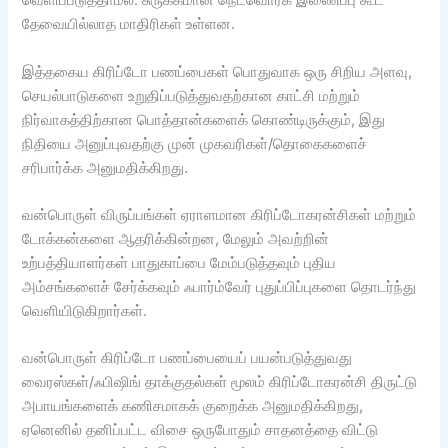
வெளிப்படுத்தாமல். சுருக்கமான நெட்வொர்க் இணைப்பு கூட
தேவையில்லாத மாதிரிகள் உள்ளன.
இத்தகைய கிரிப்டோ பணப்பைகள் பொதுவாக ஒரு சிறிய அளவு,
செயல்பாடுகளை உறுதிப்படுத்துவதற்கான காட்சி மற்றும்
நிர்வாகத்திற்கான பொத்தான்களைக் கொண்டிருக்கும், இது
நிதியை அனுப்புவதற்கு முன் முகவரிகள்/தொகைகளைச்
சரிபார்க்க அனுமதிக்கிறது.
வன்பொருள் விருப்பங்கள் ஏராளமான கிரிப்டோகரன்சிகள் மற்றும்
டோக்கன்களை ஆதரிக்கின்றன, மேலும் அவற்றின்
உற்பத்தியாளர்கள் பாதுகாப்பை மேம்படுத்தவும் புதிய
அம்சங்களைச் சேர்க்கவும் ஃபார்ம்வேர் புதுப்பிப்புகளை தொடர்ந்து
வெளியிடுகிறார்கள்.
வன்பொருள் கிரிப்டோ பணப்பையைப் பயன்படுத்துவது
வைரஸ்கள்/ஃபிஷிங் தாக்குதல்கள் மூலம் கிரிப்டோகரன்சி திருட்டு
அபாயங்களைக் கணிசமாகக் குறைக்க அனுமதிக்கிறது,
ஏனெனில் தனிப்பட்ட விசை ஒருபோதும் சாதனத்தை விட்டு