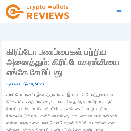
Skip
to
content
கிரிப்டோ பணப்பைகள் பற்றிய
அனைத்தும்: கிரிப்டோகரன்சியை
எங்கே சேமிப்பது
By
seo
/
மார்ச் 16, 2026
கிரிப்டோகரன்சி இடைத்தரகர்கள் இல்லாமல் சொத்துக்களை
நிர்வகிக்க சுதந்திரத்தை வழங்குகிறது, ஆனால் அதற்கு நிதி
சேமிப்பு எவ்வாறு செயல்படுகிறது என்பதைப் பற்றிய புரிதல்
தேவைப்படுகிறது. குளிர் மற்றும் சூடான பணப்பைகள் என்றால்
என்ன, எந்த வகையான மென்பொருள் கிரிப்டோ பணப்பைகள்
உள்ளன, மற்றும் தினசரி பயன்பாடு அல்லது நீண்ட கால