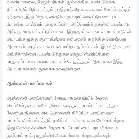
வசதியானவை, மேலும் நீங்கள் புழக்கத்தில் பயன்படுத்தத்
திட்டமிடும் சிறிய மற்றும் நடுத்தரத் தொகைகளைச் சேமிப்பதற்கும்
ஏற்றவை. இருப்பினும், எந்தவொரு ஹாட் வாலட்டுகளையும்
போலவே, மால்வேர், பாதுகாப்பற்ற நெட்வொர்க்குகளின் பயன்பாடு
அல்லது சாதனக் கட்டுப்பாட்டை இழந்தால் மொபைல் பயன்பாடுகள்
அபாயங்களுக்கு ஆளாகின்றன என்பதைக் கருத்தில் கொள்வது
அவசியம். வழக்கமான பயன்பாட்டு புதுப்பிப்புகள், இரண்டு காரணி
அங்கீகாரத்தைப் பயன்படுத்துதல் மற்றும் ஸ்மார்ட்போன்
பாதுகாப்பில் கவனமாக கவனம் செலுத்துதல் ஆகியவை இந்த
அபாயங்களைக் குறைக்க உதவுகின்றன.
ஆன்லைன் பணப்பைகள்
ஆன்லைன் பணப்பைகள் நேரடியாக உலாவியில் வேலை
செய்கின்றன, எனவே நீங்கள் ஒரு தனி பயன்பாட்டை நிறுவ
வேண்டியதில்லை. சில ஆன்லைன் கிரிப்டோ பணப்பைகள்
பயனர்களின் பக்கத்தில் தனிப்பட்ட விசைகளை சேமிக்கின்றன.
இது சொத்துக்களின் மீதான கட்டுப்பாட்டைப் பராமரிக்கவும்
மூன்றாம் தரப்பு குறுக்கீடு அபாயங்களைக் குறைக்கவும்