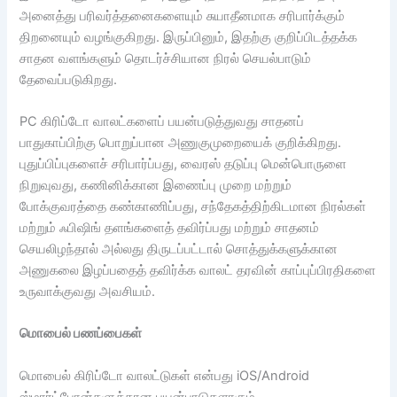
அனைத்து பரிவர்த்தனைகளையும் சுயாதீனமாக சரிபார்க்கும்
திறனையும் வழங்குகிறது. இருப்பினும், இதற்கு குறிப்பிடத்தக்க
சாதன வளங்களும் தொடர்ச்சியான நிரல் செயல்பாடும்
தேவைப்படுகிறது.
PC கிரிப்டோ வாலட்களைப் பயன்படுத்துவது சாதனப்
பாதுகாப்பிற்கு பொறுப்பான அணுகுமுறையைக் குறிக்கிறது.
புதுப்பிப்புகளைச் சரிபார்ப்பது, வைரஸ் தடுப்பு மென்பொருளை
நிறுவுவது, கணினிக்கான இணைப்பு முறை மற்றும்
போக்குவரத்தை கண்காணிப்பது, சந்தேகத்திற்கிடமான நிரல்கள்
மற்றும் ஃபிஷிங் தளங்களைத் தவிர்ப்பது மற்றும் சாதனம்
செயலிழந்தால் அல்லது திருடப்பட்டால் சொத்துக்களுக்கான
அணுகலை இழப்பதைத் தவிர்க்க வாலட் தரவின் காப்புப்பிரதிகளை
உருவாக்குவது அவசியம்.
மொபைல் பணப்பைகள்
மொபைல் கிரிப்டோ வாலட்டுகள் என்பது iOS/Android
ஸ்மார்ட்போன்களுக்கான பயன்பாடுகளாகும்.