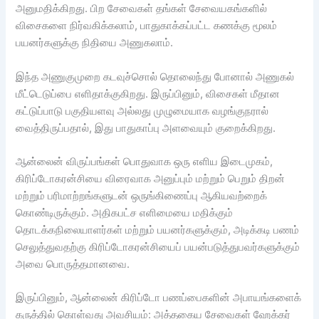
அனுமதிக்கிறது. பிற சேவைகள் தங்கள் சேவையகங்களில்
விசைகளை நிர்வகிக்கலாம், பாதுகாக்கப்பட்ட கணக்கு மூலம்
பயனர்களுக்கு நிதியை அணுகலாம்.
இந்த அணுகுமுறை கடவுச்சொல் தொலைந்து போனால் அணுகல்
மீட்டெடுப்பை எளிதாக்குகிறது. இருப்பினும், விசைகள் மீதான
கட்டுப்பாடு பகுதியளவு அல்லது முழுமையாக வழங்குநரால்
வைத்திருப்பதால், இது பாதுகாப்பு அளவையும் குறைக்கிறது.
ஆன்லைன் விருப்பங்கள் பொதுவாக ஒரு எளிய இடைமுகம்,
கிரிப்டோகரன்சியை விரைவாக அனுப்பும் மற்றும் பெறும் திறன்
மற்றும் பரிமாற்றங்களுடன் ஒருங்கிணைப்பு ஆகியவற்றைக்
கொண்டிருக்கும். அதிகபட்ச எளிமையை மதிக்கும்
தொடக்கநிலையாளர்கள் மற்றும் பயனர்களுக்கும், அடிக்கடி பணம்
செலுத்துவதற்கு கிரிப்டோகரன்சியைப் பயன்படுத்துபவர்களுக்கும்
அவை பொருத்தமானவை.
இருப்பினும், ஆன்லைன் கிரிப்டோ பணப்பைகளின் அபாயங்களைக்
கருத்தில் கொள்வது அவசியம்: அத்தகைய சேவைகள் ஹேக்கர்