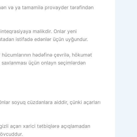
ismən və ya tamamilə provayder tərəfindən
nteqrasiyaya malikdir. Onlar yeni
utadan istifadə edənlər üçün uyğundur.
r hücumlarının hədəfinə çevrilə, hökumət
rin saxlanması üçün onlayn seçimlərdən
Onlar soyuq cüzdanlara aiddir, çünki açarları
zli açarı xarici tətbiqlərə açıqlamadan
mövcuddur.