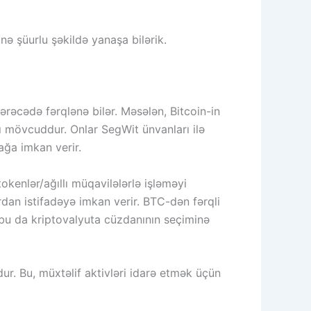
nə şüurlu şəkildə yanaşa bilərik.
rəcədə fərqlənə bilər. Məsələn, Bitcoin-in
ı mövcuddur. Onlar SegWit ünvanları ilə
ağa imkan verir.
kenlər/ağıllı müqavilələrlə işləməyi
ardan istifadəyə imkan verir. BTC-dən fərqli
 bu da kriptovalyuta cüzdanının seçiminə
ur. Bu, müxtəlif aktivləri idarə etmək üçün