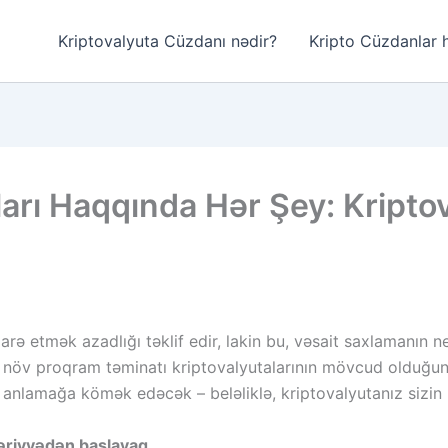
Kriptovalyuta Cüzdanı nədir?
Kripto Cüzdanlar 
arı Haqqında Hər Şey: Kripto
darə etmək azadlığı təklif edir, lakin bu, vəsait saxlamanın n
ı növ proqram təminatı kriptovalyutalarının mövcud olduğun
 anlamağa kömək edəcək – beləliklə, kriptovalyutanız sizin n
zəriyyədən başlayaq