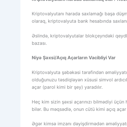
Kriptovalyutanı harada saxlamağı başa düşmək
olaraq, kriptovalyuta bank hesabında saxlanı
Əslində, kriptovalyutalar blokçeyndəki qeydl
bazası.
Niyə Şəxsi/Açıq Açarların Vacibliyi Var
Kriptovalyuta şəbəkəsi tərəfindən əməliyyatı
olduğunuzu təsdiqləyən xüsusi simvol ardıcıll
açar (parol kimi bir şey) yaradılır.
Heç kim sizin şəxsi açarınızı bilmədiyi üçün
bilər. Bu məqsədlə, onun cütü kimi açıq açar 
Əgər kimsə imzanı dəyişdirmədən əməliyyatın