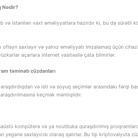
q Nədir?
ub və istənilən vaxt əməliyyatlara hazırdır ki, bu da sürətli
rı oflayn saxlayır və yalnız əməliyyatı imzalamaq üçün ciha
vüzkarlar açarlara internet vasitəsilə çata bilmirlər.
qram təminatı cüzdanları
i araşdırdıqdan və isti və soyuq seçimlər arasındakı fərqi b
ı araşdırılmasına keçmək məntiqlidir.
aüstü kompüterə və ya noutbuka quraşdırılmış proqramlardır
yeganə saxlayıcısı olaraq qalırlar. Bu tip kriptovalyuta c