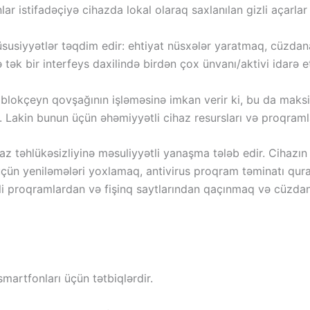
ar istifadəçiyə cihazda lokal olaraq saxlanılan gizli açarlar
usiyyətlər təqdim edir: ehtiyat nüsxələr yaratmaq, cüzdana g
ək bir interfeys daxilində birdən çox ünvanı/aktivi idarə 
blokçeyn qovşağının işləməsinə imkan verir ki, bu da maks
 Lakin bunun üçün əhəmiyyətli cihaz resursları və proqramla
az təhlükəsizliyinə məsuliyyətli yanaşma tələb edir. Cihazı
maq üçün yeniləmələri yoxlamaq, antivirus proqram təminatı
i proqramlardan və fişinq saytlarından qaçınmaq və cüzdan 
martfonları üçün tətbiqlərdir.