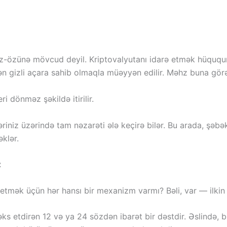
öz-özünə mövcud deyil. Kriptovalyutanı idarə etmək hüququnu
 gizli açara sahib olmaqla müəyyən edilir. Məhz buna görə g
ri dönməz şəkildə itirilir.
riniz üzərində tam nəzarəti ələ keçirə bilər. Bu arada, şəbək
klər.
z
a etmək üçün hər hansı bir mexanizm varmı? Bəli, var — ilkin 
s etdirən 12 və ya 24 sözdən ibarət bir dəstdir. Əslində, b