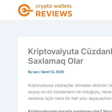
Skip
to
content
Kriptovalyuta Cüzdanl
Saxlamaq Olar
By
seo
/
Aprel 13, 2026
Kriptovalyuta vasitəçilər olmadan aktivləri i
soyuq və isti cüzdanların nə olduğunu, hans
saxlama üçün necə bir həll yolu seçəcəyinizi
Kriptovalyutanı harada saxlamaq olar? Nə