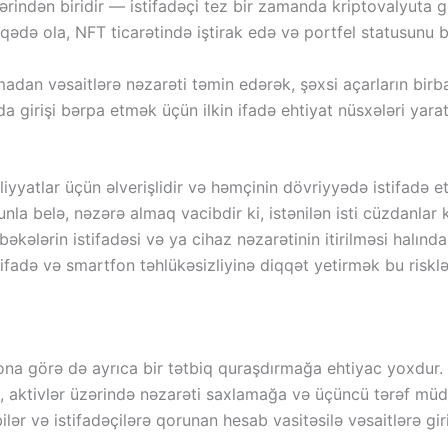
lərindən biridir — istifadəçi tez bir zamanda kriptovalyuta
laqədə ola, NFT ticarətində iştirak edə və portfel statusunu b
lmadan vəsaitlərə nəzarəti təmin edərək, şəxsi açarların bir
lında girişi bərpa etmək üçün ilkin ifadə ehtiyat nüsxələri ya
yyatlar üçün əlverişlidir və həmçinin dövriyyədə istifadə et
 belə, nəzərə almaq vacibdir ki, istənilən isti cüzdanlar ki
ələrin istifadəsi və ya cihaz nəzarətinin itirilməsi halında
istifadə və smartfon təhlükəsizliyinə diqqət yetirmək bu risk
ona görə də ayrıca bir tətbiq quraşdırmağa ehtiyac yoxdur.
 Bu, aktivlər üzərində nəzarəti saxlamağa və üçüncü tərəf müd
ilər və istifadəçilərə qorunan hesab vasitəsilə vəsaitlərə giri