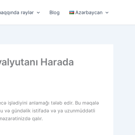
haqqında rəylər
Blog
Azərbaycan
valyutanı Harada
ecə işlədiyini anlamağı tələb edir. Bu məqalə
u və gündəlik istifadə və ya uzunmüddətli
əzarətinizdə qalır.