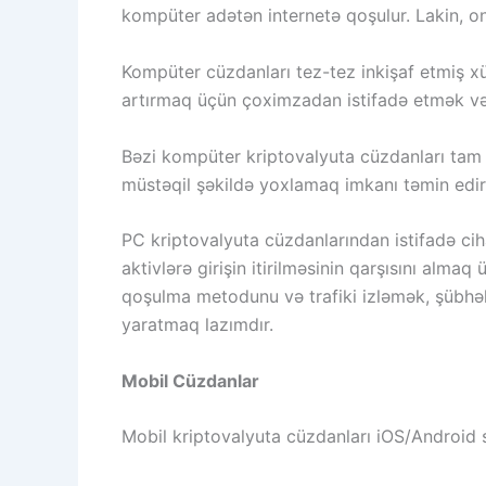
kompüter adətən internetə qoşulur. Lakin, onl
Kompüter cüzdanları tez-tez inkişaf etmiş xüs
artırmaq üçün çoximzadan istifadə etmək və t
Bəzi kompüter kriptovalyuta cüzdanları tam 
müstəqil şəkildə yoxlamaq imkanı təmin edir.
PC kriptovalyuta cüzdanlarından istifadə cih
aktivlərə girişin itirilməsinin qarşısını al
qoşulma metodunu və trafiki izləmək, şübhəl
yaratmaq lazımdır.
Mobil Cüzdanlar
Mobil kriptovalyuta cüzdanları iOS/Android s