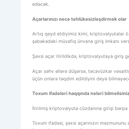
edəcək.
Açarlarınızı necə təhlükəsizləşdirmək olar
Artıq qeyd etdiyimiz kimi, kriptovalyutalar 
şəbəkədəki müvafiq ünvana giriş imkanı verən
Şəxsi açar itirildikdə, kriptovalyutaya giriş ge
Açar səhv əllərə düşərsə, təcavüzkar vəsaitlə
üçün onlara təqdim edildiyini deyə bilməyəcə
Toxum ifadələri haqqında nələri bilməlisini
İtirilmiş kriptovalyuta cüzdanına girişi bərp
Toxum ifadəsi, şəxsi açarınızın məzmununu ək