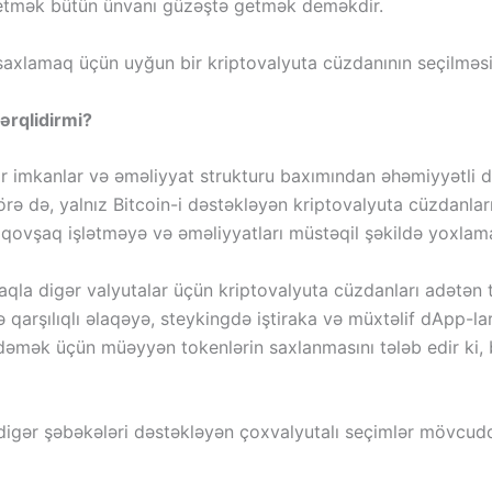
etmək bütün ünvanı güzəştə getmək deməkdir.
ı saxlamaq üçün uyğun bir kriptovalyuta cüzdanının seçilməsi
ərqlidirmi?
r imkanlar və əməliyyat strukturu baxımından əhəmiyyətli də
rə də, yalnız Bitcoin-i dəstəkləyən kriptovalyuta cüzdanlar
 qovşaq işlətməyə və əməliyyatları müstəqil şəkildə yoxlam
la digər valyutalar üçün kriptovalyuta cüzdanları adətən to
lə qarşılıqlı əlaqəyə, steykingdə iştiraka və müxtəlif dApp-l
ödəmək üçün müəyyən tokenlərin saxlanmasını tələb edir ki,
 digər şəbəkələri dəstəkləyən çoxvalyutalı seçimlər mövcudd