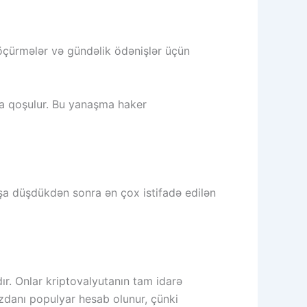
 köçürmələr və gündəlik ödənişlər üçün
za qoşulur. Bu yanaşma haker
aşa düşdükdən sonra ən çox istifadə edilən
. Onlar kriptovalyutanın tam idarə
üzdanı populyar hesab olunur, çünki