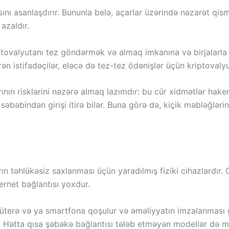
asını asanlaşdırır. Bununla belə, açarlar üzərində nəzarət q
azaldır.
tovalyutanı tez göndərmək və almaq imkanına və birjalarla i
n istifadəçilər, eləcə də tez-tez ödənişlər üçün kriptovaly
ının risklərini nəzərə almaq lazımdır: bu cür xidmətlər hake
 səbəbindən girişi itirə bilər. Buna görə də, kiçik məbləğlə
ın təhlükəsiz saxlanması üçün yaradılmış fiziki cihazlardır. 
ernet bağlantısı yoxdur.
üterə və ya smartfona qoşulur və əməliyyatın imzalanması gi
ir. Hətta qısa şəbəkə bağlantısı tələb etməyən modellər də 