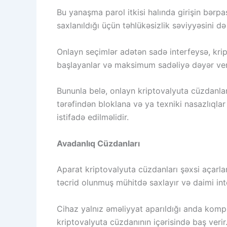
Bu yanaşma parol itkisi halında girişin bərp
saxlanıldığı üçün təhlükəsizlik səviyyəsini də 
Onlayn seçimlər adətən sadə interfeysə, krip
başlayanlar və maksimum sadəliyə dəyər verə
Bununla belə, onlayn kriptovalyuta cüzdanlar
tərəfindən bloklana və ya texniki nasazlıqlar
istifadə edilməlidir.
Avadanlıq Cüzdanları
Aparat kriptovalyuta cüzdanları şəxsi açarlar
təcrid olunmuş mühitdə saxlayır və daimi int
Cihaz yalnız əməliyyat aparıldığı anda komp
kriptovalyuta cüzdanının içərisində baş ver