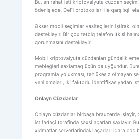
Bu, ən rahat isti kriptovalyuta cüzdan seçim
ödəniş edə, DeFi protokolları ilə qarşılıqlı ə
Əksər mobil seçimlər vasitəçilərin iştirakı o
dəstəkləyir. Bir çox tətbiq telefon itkisi ha
qorunmasını dəstəkləyir.
Mobil kriptovalyuta cüzdanları gündəlik əməli
məbləğləri saxlamaq üçün də uyğundur. Bununla
proqramla yoluxması, təhlükəsiz olmayan şəbək
yeniləmələri, iki faktorlu identifikasiyadan 
Onlayn Cüzdanlar
Onlayn cüzdanlar birbaşa brauzerdə işləyir, 
istifadəçi tərəfində şəxsi açarları saxlayır.
xidmətlər serverlərindəki açarları idarə edə b