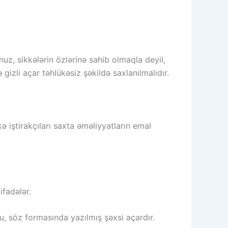
z, sikkələrin özlərinə sahib olmaqla deyil,
izli açar təhlükəsiz şəkildə saxlanılmalıdır.
ə iştirakçıları saxta əməliyyatların emal
ifadələr.
u, söz formasında yazılmış şəxsi açardır.