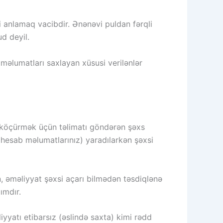
i anlamaq vacibdir. Ənənəvi puldan fərqli
d deyil.
məlumatları saxlayan xüsusi verilənlər
it köçürmək üçün təlimatı göndərən şəxs
o hesab məlumatlarınız) yaradılarkən şəxsi
n, əməliyyat şəxsi açarı bilmədən təsdiqlənə
ımdır.
yatı etibarsız (əslində saxta) kimi rədd