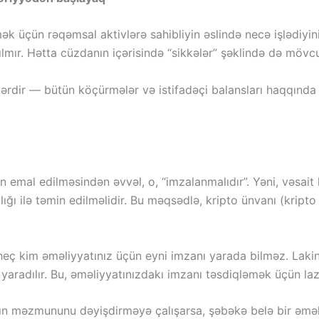
 üçün rəqəmsal aktivlərə sahibliyin əslində necə işlədiyin
lmır. Hətta cüzdanın içərisində “sikkələr” şəklində də mövcu
ərdir — bütün köçürmələr və istifadəçi balansları haqqında 
n emal edilməsindən əvvəl, o, “imzalanmalıdır”. Yəni, vəsa
ığı ilə təmin edilməlidir. Bu məqsədlə, kripto ünvanı (kript
 heç kim əməliyyatınız üçün eyni imzanı yarada bilməz. Laki
yaradılır. Bu, əməliyyatınızdakı imzanı təsdiqləmək üçün laz
 məzmununu dəyişdirməyə çalışarsa, şəbəkə belə bir əməliy