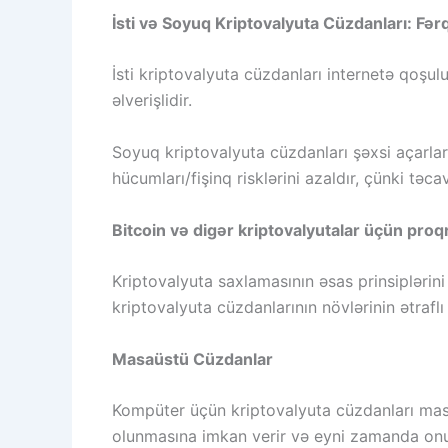
İsti və Soyuq Kriptovalyuta Cüzdanları: Fər
İsti kriptovalyuta cüzdanları internetə qoşul
əlverişlidir.
Soyuq kriptovalyuta cüzdanları şəxsi açarla
hücumları/fişinq risklərini azaldır, çünki təca
Bitcoin və digər kriptovalyutalar üçün pro
Kriptovalyuta saxlamasının əsas prinsiplərin
kriptovalyuta cüzdanlarının növlərinin ətrafl
Masaüstü Cüzdanlar
Kompüter üçün kriptovalyuta cüzdanları mas
olunmasına imkan verir və eyni zamanda onun 