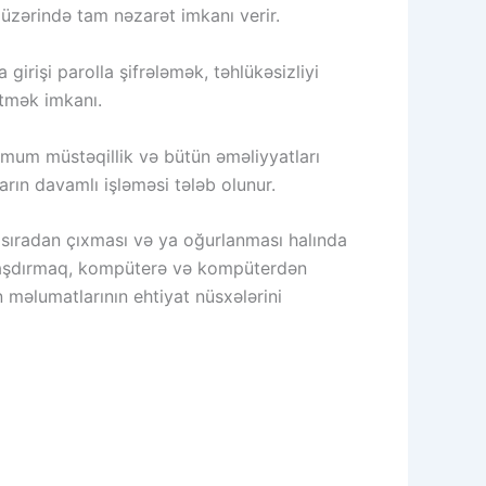
 üzərində tam nəzarət imkanı verir.
irişi parolla şifrələmək, təhlükəsizliyi
etmək imkanı.
imum müstəqillik və bütün əməliyyatları
rın davamlı işləməsi tələb olunur.
n sıradan çıxması və ya oğurlanması halında
 quraşdırmaq, kompüterə və kompüterdən
məlumatlarının ehtiyat nüsxələrini