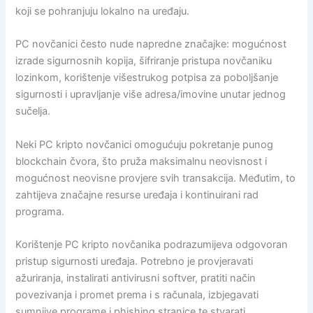
koji se pohranjuju lokalno na uređaju.
PC novčanici često nude napredne značajke: mogućnost
izrade sigurnosnih kopija, šifriranje pristupa novčaniku
lozinkom, korištenje višestrukog potpisa za poboljšanje
sigurnosti i upravljanje više adresa/imovine unutar jednog
sučelja.
Neki PC kripto novčanici omogućuju pokretanje punog
blockchain čvora, što pruža maksimalnu neovisnost i
mogućnost neovisne provjere svih transakcija. Međutim, to
zahtijeva značajne resurse uređaja i kontinuirani rad
programa.
Korištenje PC kripto novčanika podrazumijeva odgovoran
pristup sigurnosti uređaja. Potrebno je provjeravati
ažuriranja, instalirati antivirusni softver, pratiti način
povezivanja i promet prema i s računala, izbjegavati
sumnjive programe i phishing stranice te stvarati