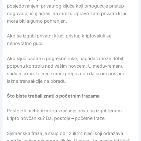
posjedovanjem privatnog ključa koji omogućuje pristup
odgovarajućoj adresi na mreži. Upravo zato privatni ključ
mora biti sigurno pohranjen.
Ako se izgubi privatni ključ, pristup kriptovaluti se
nepovratno gubi.
Ako ključ padne u pogrešne ruke, napadač može dobiti
potpunu kontrolu nad vašim novcem. U međuvremenu,
sudionici mreže neće moći prepoznati da su im poslane
lažne transakcije na obradu.
Što biste trebali znati o početnim frazama
Postoje li mehanizmi za vraćanje pristupa izgubljenom
kripto novčaniku? Da, postoje – početne fraze.
Sjemenska fraza je skup od 12 ili 24 riječi koji odražava
sadržaj vašeg privatnog ključa. U stvari, to je privatni ključ