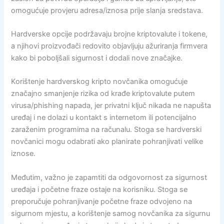
omogućuje provjeru adresa/iznosa prije slanja sredstava.
Hardverske opcije podržavaju brojne kriptovalute i tokene,
a njihovi proizvođači redovito objavljuju ažuriranja firmvera
kako bi poboljšali sigurnost i dodali nove značajke.
Korištenje hardverskog kripto novčanika omogućuje
značajno smanjenje rizika od krađe kriptovalute putem
virusa/phishing napada, jer privatni ključ nikada ne napušta
uređaj i ne dolazi u kontakt s internetom ili potencijalno
zaraženim programima na računalu. Stoga se hardverski
novčanici mogu odabrati ako planirate pohranjivati ​​velike
iznose.
Međutim, važno je zapamtiti da odgovornost za sigurnost
uređaja i početne fraze ostaje na korisniku. Stoga se
preporučuje pohranjivanje početne fraze odvojeno na
sigurnom mjestu, a korištenje samog novčanika za sigurnu