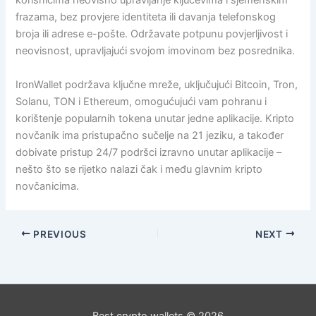
korisnicima neovisno upravljanje ključevima i sjemenskim
frazama, bez provjere identiteta ili davanja telefonskog
broja ili adrese e-pošte. Održavate potpunu povjerljivost i
neovisnost, upravljajući svojom imovinom bez posrednika.
IronWallet podržava ključne mreže, uključujući Bitcoin, Tron,
Solanu, TON i Ethereum, omogućujući vam pohranu i
korištenje popularnih tokena unutar jedne aplikacije. Kripto
novčanik ima pristupačno sučelje na 21 jeziku, a također
dobivate pristup 24/7 podršci izravno unutar aplikacije –
nešto što se rijetko nalazi čak i među glavnim kripto
novčanicima.
PREVIOUS
NEXT