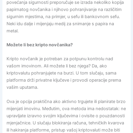
povećanja sigurnosti preporučuje se izrada nekoliko kopija
papirnatog novčanika i njihovo pohranjivanje na različitim
sigurnim mjestima, na primjer, u sefu ili bankovnom sefu.
Neki idu dalje i mijenjaju medij za snimanje s papira na
metal.
Možete li bez kripto novčanika?
Kripto novčanik je potreban za potpunu kontrolu nad
vašom imovinom. Ali možete li bez njega? Da, ako
kriptovalutu pohranjujete na burzi. U tom slučaju, sama
platforma drži privatne ključeve i provodi operacije prema
vašim uputama.
Ova je opcija praktična ako aktivno trgujete ili planirate brzo
mijenjati imovinu. Međutim, ova metoda ima nedostatak: ne
upravljate izravno svojim ključevima i ovisite o pouzdanosti
mjenjačnice. U slučaju blokiranja računa, tehničkih kvarova
ili hakiranja platforme, pristup vašoj kriptovaluti može biti