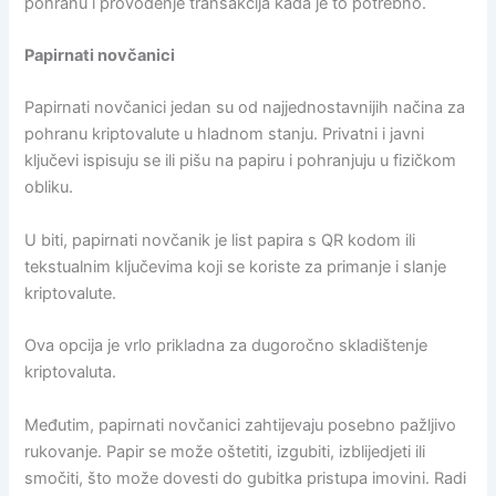
pohranu i provođenje transakcija kada je to potrebno.
Papirnati novčanici
Papirnati novčanici jedan su od najjednostavnijih načina za
pohranu kriptovalute u hladnom stanju. Privatni i javni
ključevi ispisuju se ili pišu na papiru i pohranjuju u fizičkom
obliku.
U biti, papirnati novčanik je list papira s QR kodom ili
tekstualnim ključevima koji se koriste za primanje i slanje
kriptovalute.
Ova opcija je vrlo prikladna za dugoročno skladištenje
kriptovaluta.
Međutim, papirnati novčanici zahtijevaju posebno pažljivo
rukovanje. Papir se može oštetiti, izgubiti, izblijedjeti ili
smočiti, što može dovesti do gubitka pristupa imovini. Radi