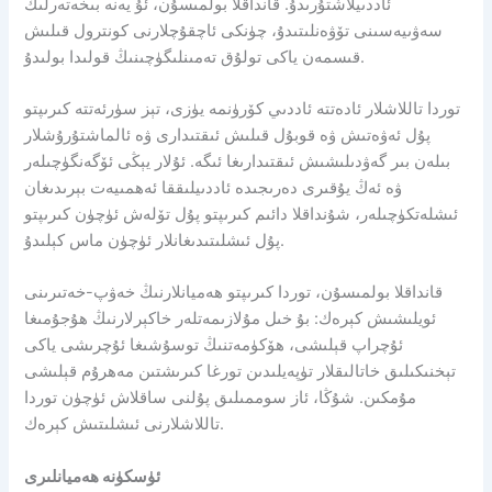
ئاددىيلاشتۇرىدۇ. قانداقلا بولمىسۇن، ئۇ يەنە بىخەتەرلىك
سەۋىيەسىنى تۆۋەنلىتىدۇ، چۈنكى ئاچقۇچلارنى كونترول قىلىش
قىسمەن ياكى تولۇق تەمىنلىگۈچىنىڭ قولىدا بولىدۇ.
توردا تاللاشلار ئادەتتە ئاددىي كۆرۈنمە يۈزى، تېز سۈرئەتتە كىرىپتو
پۇل ئەۋەتىش ۋە قوبۇل قىلىش ئىقتىدارى ۋە ئالماشتۇرۇشلار
بىلەن بىر گەۋدىلىشىش ئىقتىدارىغا ئىگە. ئۇلار يېڭى ئۆگەنگۈچىلەر
ۋە ئەڭ يۇقىرى دەرىجىدە ئاددىيلىققا ئەھمىيەت بېرىدىغان
ئىشلەتكۈچىلەر، شۇنداقلا دائىم كىرىپتو پۇل تۆلەش ئۈچۈن كىرىپتو
پۇل ئىشلىتىدىغانلار ئۈچۈن ماس كېلىدۇ.
قانداقلا بولمىسۇن، توردا كىرىپتو ھەميانلارنىڭ خەۋپ-خەتىرىنى
ئويلىشىش كېرەك: بۇ خىل مۇلازىمەتلەر خاكېرلارنىڭ ھۇجۇمىغا
ئۇچراپ قېلىشى، ھۆكۈمەتنىڭ توسۇشىغا ئۇچرىشى ياكى
تېخنىكىلىق خاتالىقلار تۈپەيلىدىن تورغا كىرىشتىن مەھرۇم قېلىشى
مۇمكىن. شۇڭا، ئاز سوممىلىق پۇلنى ساقلاش ئۈچۈن توردا
تاللاشلارنى ئىشلىتىش كېرەك.
ئۈسكۈنە ھەميانلىرى