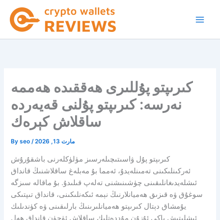
Skip
to
content
كىرىپتو پۇللىرى ھەققىدە ھەممە
نەرسە: كىرىپتو پۇلنى قەيەردە
ساقلاش كېرەك
مارت 13, 2026
/
seo
By
كىرىپتو پۇل ۋاسىتىچىلەرسىز مۈلۈكلەرنى باشقۇرۇش
ئەركىنلىكىنى تەمىنلەيدۇ، ئەمما بۇ مەبلەغ ساقلاشنىڭ قانداق
ئىشلەيدىغانلىقىنى چۈشىنىشنى تەلەپ قىلىدۇ. بۇ ماقالە سىزگە
سوغۇق ۋە قىزىق ھەميانلارنىڭ نېمە ئىكەنلىكىنى، قانداق تىپتىكى
يۇمشاق دېتال كىرىپتو ھەميانلىرىنىڭ بارلىقىنى ۋە كۈندىلىك
ئىشلىتىش ياكى ئۇزۇن مۇددەتلىك ساقلاش ئۈچۈن قانداق ھەل