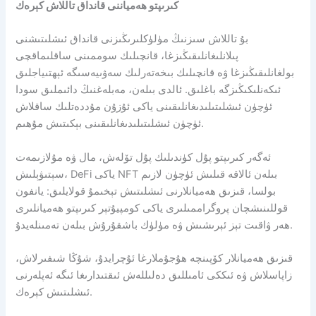
كىرىپتو ھەمياننى قانداق تاللاش كېرەك
بۇ تاللاش سىزنىڭ مۈلۈكلىرىڭىزنى قانداق ئىشلىتىشنى
پىلانلىغانلىقىڭىزغا، قانچىلىك سوممىنى ساقلىماقچى
بولغانلىقىڭىزغا ۋە قانچىلىك بىخەتەرلىك سەۋىيەسىگە ئېھتىياجلىق
ئىكەنلىكىڭىزگە باغلىق. ئالدى بىلەن، مەبلەغنىڭ دائىملىق سودا
ئۈچۈن ئىشلىتىلىدىغانلىقىنى ياكى ئۇزۇن مۇددەتلىك ساقلاش
ئۈچۈن ئىشلىتىلىدىغانلىقىنى بېكىتىش مۇھىم.
ئەگەر كىرىپتو پۇل كۈندىلىك پۇل تۆلەش، مال ۋە مۇلازىمەت
سېتىۋېلىش، DeFi ياكى NFT بىلەن ئالاقە قىلىش ئۈچۈن لازىم
بولسا، قىزىق ھەميانلارنى ئىشلىتىش تېخىمۇ قولايلىق: يانفون
قوللىنىشچان پروگراممىلىرى ياكى كومپيۇتېر كىرىپتو ھەميانلىرى
ھەر ۋاقىت تېز ئېرىشىش ۋە مۈلۈك باشقۇرۇش بىلەن تەمىنلەيدۇ.
قىزىق ھەميانلار كۆپىنچە ھۇجۇملارغا ئۇچرايدۇ، شۇڭا شىفىرلاش،
زاپاسلاش ۋە ئىككى ئامىللىق دەلىللەش ئىقتىدارىغا ئىگە ئەپلەرنى
ئىشلىتىش كېرەك.