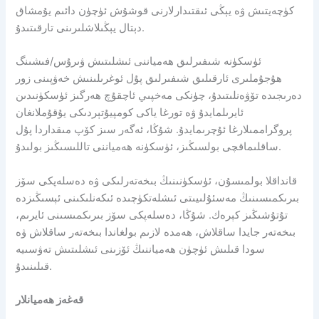
كۈچەيتىش ۋە يېڭى ئىقتىدارلارنى قوشۇش ئۈچۈن دائىم يۇمشاق
دېتال يېڭىلاشلىرىنى تارقىتىدۇ.
ئۈسكۈنە شىفىرلىق ھەمياننى ئىشلىتىش ۋىرۇس/فىشىنگ
ھۇجۇملىرى ئارقىلىق شىفىرلىق پۇل ئوغرىلىنىش خەۋپىنى زور
دەرىجىدە تۆۋەنلىتىدۇ، چۈنكى مەخپىي ئاچقۇچ ھەرگىز ئۈسكۈنىدىن
ئايرىلمايدۇ ۋە تورغا ياكى كومپيۇتېردىكى يۇقۇملانغان
پروگراممىلارغا ئۇچرىمايدۇ. شۇڭا، ئەگەر سىز كۆپ مىقداردا پۇل
ساقلىماقچى بولسىڭىز، ئۈسكۈنە ھەمياننى تاللىسىڭىز بولىدۇ.
قانداقلا بولمىسۇن، ئۈسكۈنىنىڭ بىخەتەرلىكى ۋە دەسلەپكى سۆز
بىرىكمىسىنىڭ مەسئۇلىيىتى ئىشلەتكۈچىدە ئىكەنلىكىنى ئېسىڭىزدە
تۇتۇشىڭىز كېرەك. شۇڭا، دەسلەپكى سۆز بىرىكمىسىنى ئايرىم،
بىخەتەر جايدا ساقلاش، ھەمدە لازىم بولغاندا بىخەتەر ساقلاش ۋە
سودا قىلىش ئۈچۈن ھەمياننىڭ ئۆزىنى ئىشلىتىش تەۋسىيە
قىلىنىدۇ.
قەغەز ھەميانلار