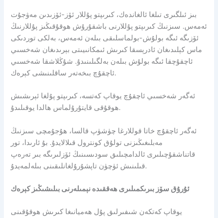
بىز ئىلگىرى تىلغا ئالغاندەك، كىرىپتو پۇللار ئۆز-ئۆزىدىن مەۋجۇت
ئەمەس. سىزنىڭ كىرىپتو پۇللارنى باشقۇرۇش ھوقۇقىڭىز پۇللارنىڭ
ئۆزىگە ئىگە بولۇش-بولماسلىقى بىلەن ئەمەس، بەلكى توردىكى
ماس كېلىدىغان ئادرېسقا كىرىش ئىمكانىيىتى بېرىدىغان شەخسىي
ئاچقۇچقا ئىگە بولۇش بىلەن بەلگىلىنىدۇ. شۇڭلاشقا شەخسىي
ئاچقۇچ بىخەتەر ساقلىنىشى كېرەك.
ئەگەر شەخسىي ئاچقۇچ يوقاپ كەتسە، كىرىپتو پۇلغا ئېرىشىش
ھوقۇقى قايتۇرۇلماس ھالدا يوقىلىدۇ.
ئەگەر ئاچقۇچ خاتا قوللارغا چۈشۈپ قالسا، ھۇجۇمچى سىزنىڭ
مەبلىغىڭىزنى تولۇق كونترول قىلالايدۇ. بۇ ئارىدا، تور
قاتناشقۇچىلىرى ئالدامچىلىق سودىسىنىڭ ئۆزلىرىگە بىر تەرەپ
قىلىنىش ئۈچۈن تاپشۇرۇلغانلىقىنى بىلەلمەيدۇ.
ئۇرۇق سۆز بىرىكمىلىرى ھەققىدە نېمىلەرنى بىلىشىڭىز كېرەك
يوقاپ كەتكەن شىفىرلىق پۇل ھەميانىغا كىرىش ھوقۇقىنى