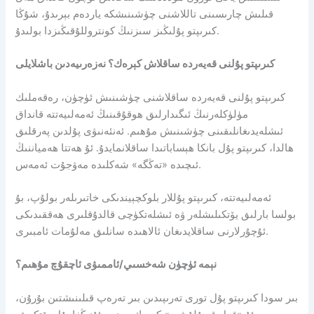
قىلىش چارىسىنى تاللاشنى چۈشىنىشكە ياردەم بېرىدۇ، شۇڭا
كىرىپتو پۇلىڭىز سىزنىڭ كونتروللۇقىڭىزدا بولىدۇ.
كىرىپتو پۇلنى قەيەردە ساقلاش كېرەك؟ نەزەرىيەدىن باشلايلى
كىرىپتو پۇلنى قەيەردە ساقلاشنى چۈشىنىش ئۈچۈن، رەقەملىك
مۈلۈكلەرنىڭ ئىگىدارلىق ھوقۇقىنىڭ ئەمەلىيەتتە قانداق
ئىشلەيدىغانلىقىنى چۈشىنىش مۇھىم. ئەنئەنىۋى پۇلدىن پەرقلىق
ھالدا، كىرىپتو پۇل بانكا ھېساباتىدا ساقلانمايدۇ. ئۇ ھەتتا ھەمياننىڭ
ئىچىدە «تەڭگە» شەكلىدە مەۋجۇت ئەمەس.
ئەمەلىيەتتە، كىرىپتو پۇللار بلوكچېيندىكى خاتىرىلەر بولۇپ، بۇ
بولسا بارلىق يۆتكىلىشلەر ۋە ئىشلەتكۈچى قالدۇقلىرى ھەققىدىكى
ئۇچۇرلارنى ساقلايدىغان ئالاھىدە سانلىق مەلۇمات ئامبىرى.
نېمە ئۈچۈن شەخسىي/ئاممىۋى ئاچقۇچ مۇھىم؟
بىر سودا كىرىپتو پۇل تورى تەرىپىدىن بىر تەرەپ قىلىنىشتىن بۇرۇن،