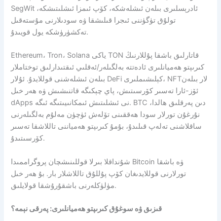
SegWit ئادرېسلىرى بىلەن ئىشلەشكە، كۆپ ئىمزا ئىشلىتىشكە،
تولۇق تۈگۈننى ئىجرا قىلىشقا ۋە سودىلارنى مۇستەقىل
تەكشۈرۈشكە يول قويىدۇ.
Ethereum، Tron، Solana ياكى TON قاتارلىق باشقا پۇللارنىڭ
كىرىپتو ھەميانلىرى ئادەتتە بەلگىلەر/ئەقلىي ئىقتىدارلىق توختاملار
بىلەن ئىشلەشنى قوللايدۇ. ئۇلار DeFi كېلىشىملىرى، NFTلار بىلەن
ئۆز-ئارا تەسىر كۆرسىتىش، پاي چېكىگە قاتنىشىش ۋە ھەر خىل
dApps نى ئىشلىتىش ئىمكانىيىتىگە ئىگە. BTC دىن پەرقلىق ھالدا،
نۇرغۇن تورلار سودا ھەققىنى تۆلەش ئۈچۈن مەلۇم بەلگىلەرنى
ساقلاشنى تەلەپ قىلىدۇ، بۇمۇ كىرىپتو ھەمياننى تاللاشقا تەسىر
كۆرسىتىدۇ.
شۇنداقلا بىرلا قوللىنىشچان پروگراممىدا Bitcoin ۋە باشقا
تورلارنى قوللايدىغان كۆپ پۇللۇق تاللاشلار بار. بۇ ھەر خىل
مۈلۈكلەرنى باشقۇرۇشقا قولايلىق.
قىزىق ۋە سوغۇق كىرىپتو ھەميانلىرى: پەرقى نېمە؟