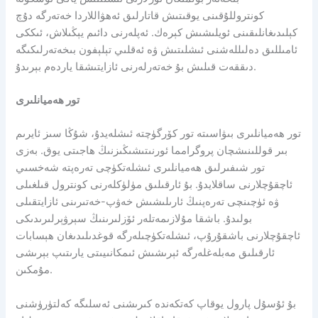
كونتروللۇقىنى يوقىتىش قاتارلىق ئەھۋاللاردا خەتەرگە دۇچ
كېلىدىغانلىقىنى ئويلىشىش كېرەك. ئەپلەرنى دائىم يېڭىلاش، ئىككى
ئامىللىق دەلىللەشنى ئىشلىتىش ۋە ئەقلىي تېلېفون بىخەتەرلىكىگە
دىققەت قىلىش بۇ خەتەرلەرنى ئازايتىشقا ياردەم بېرىدۇ.
تور ھەميانلىرى
تور ھەميانلىرى بىۋاسىتە تور كۆرگۈچتە ئىشلەيدۇ، شۇڭا سىز ئايرىم
بىر قوللىنىشچان پروگرامما ئورنىتىشىڭىزنىڭ ھاجىتى يوق. بەزى
تور شىفىرلىق ھەميانلىرى ئىشلەتكۈچى تەرەپتە شەخسىي
ئاچقۇچلارنى ساقلايدۇ. بۇ ئارقىلىق مۈلۈكلەرنى كونترول قىلغىلى
ۋە ئۈچىنچى تەرەپنىڭ ئارىلىشىش خەۋپ-خەتىرىنى ئازايتقىلى
بولىدۇ. باشقا مۇلازىمەتلەر ئۆزلىرىنىڭ سېرۋېرلىرىدىكى
ئاچقۇچلارنى باشقۇرۇپ، ئىشلەتكۈچىلەرگە قوغدىلىدىغان ھېسابات
ئارقىلىق مەبلەغلەرگە ئېرىشىش ئىمكانىيىتى يارىتىپ بېرىشى
مۇمكىن.
بۇ ئۇسۇل پارول يوقاپ كەتكەندە كىرىشنى ئەسلىگە كەلتۈرۈشنى