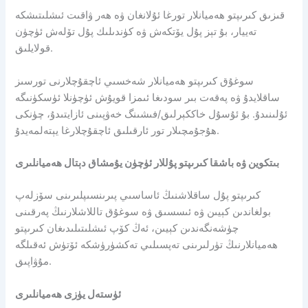
قىزىق كىرىپتو ھەميانلار تورغا ئۇلانغان ۋە ھەر ۋاقىت ئىشلىتىشكە
تەييار، بۇ تېز پۇل يۆتكەش ۋە كۈندىلىك پۇل تۆلەش ئۈچۈن
قولايلىق.
سوغۇق كىرىپتو ھەميانلار شەخسىي ئاچقۇچلارنى تورسىز
ساقلايدۇ ۋە پەقەت بىر سودىغا ئىمزا قويۇش ئۈچۈنلا ئۈسكۈنىگە
ئۇلىنىدۇ. بۇ ئۇسۇل خاككېرلىق/فىشىنگ خەۋپىنى ئازايتىدۇ، چۈنكى
ھۇجۇمچىلار تور ئارقىلىق ئاچقۇچلارغا يېتەلمەيدۇ.
بىتكوين ۋە باشقا كىرىپتو پۇللار ئۈچۈن يۇمشاق دېتال ھەميانلىرى
كىرىپتو پۇل ساقلاشنىڭ ئاساسىي پىرىنسىپلىرىنى سۆزلەپ
بولغاندىن كېيىن ۋە ئىسسىق ۋە سوغۇق تاللاشلارنىڭ پەرقىنى
چۈشەنگەندىن كېيىن، ئەڭ كۆپ ئىشلىتىلىدىغان كىرىپتو
ھەميانلارنىڭ تۈرلىرىنى تەپسىلىي تەكشۈرۈشكە ئۆتۈش ئەقىلگە
مۇۋاپىق.
ئۈستەل يۈزى ھەميانلىرى