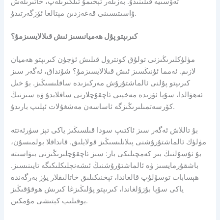
تەۋسىيە قىلىنىدۇ. بەزىلەر تېخىمۇ ئىلگىرىلەپ، خاتىرىلەش
ۋاسىتىسىنى قەغەزدىن مېتالغا ئۆزگەرتىدۇ.
كىرىپتو پۇل ھەميانىسىز ئىش قىلالايسىزمۇ؟
مۈلۈكلىرىڭىزنى تولۇق كونترول قىلىش ئۈچۈن كىرىپتو ھەميان
لازىم. ئەمما ئۇنىڭسىز ئىش قىلالايسىزمۇ؟ شۇنداق، ئەگەر سىز
كىرىپتو پۇلنى ئالماشتۇرۇش مەركىزىدە ساقلىسىڭىز. بۇ خىل
ئەھۋالدا، سۇپا ئۆزىدە مەخپىي ئاچقۇچلارنى ساقلايدۇ ۋە سىزنىڭ
كۆرسەتمىلىرىڭىزگە ئاساسەن مەشغۇلات ئېلىپ بارىدۇ.
بۇ تاللاش ئەگەر سىز ئاكتىپ سودا قىلسىڭىز ياكى تېز سۈرئەتتە
مۈلۈك ئالماشتۇرۇشنى پىلانلىسىڭىز قولايلىق. قانداقلا بولمىسۇن،
بۇ ئۇسۇلنىڭ بىر كەمچىلىكى بار: سىز ئاچقۇچلىرىڭىزنى بىۋاسىتە
باشقۇرمايسىز ۋە ئالماشتۇرۇشنىڭ ئىشەنچلىكلىكىگە تايىنىسىز.
ھېسابات توسۇلۇپ قالغاندا، تېخنىكىلىق خاتالىقلار يۈز بەرگەندە
ياكى سۇپا بۇزۇلغاندا، كىرىپتو پۇلىڭىزغا كىرىش ھوقۇقىڭىز
يوقىلىپ كېتىشى مۇمكىن.