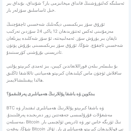
ئەسلىگە كەلتۈرۈشنىڭ قانداق مېخانىزمى بار؟ شۇنداق، بۇنداق بىر
خىل ئاساسلىق سۆزلەر بار.
ئۇرۇق سۆز بىرىكمىسى دېگەنلىك شەخسىي ئاچقۇچنىڭ
مەزمۇنىنى ئەكس ئەتتۈرىدىغان 12 ياكى 24 سۆزدىن تەركىب
تاپقان بىر يۈرۈش سۆز. ئەمەلىيەتتە، ئۇ سۆز شەكلىدە يېزىلغان
شەخسىي ئاچقۇچ. شۇڭا، ئۇرۇق سۆز بىرىكمىسىنى بۇزۇش پۈتۈن
ئادرېسنى بۇزۇشنى كۆرسىتىدۇ.
بۇ بىلىملەر بىلەن قوراللانغاندىن كېيىن، بىز ئەمدى كىرىپتو پۇلنى
ساقلاش ئۈچۈن ماس كېلىدىغان كىرىپتو ھەمياننى تاللاشقا ئاڭلىق
ھالدا يېقىنلىشالايمىز.
بىتكوين ۋە باشقا پۇللارنىڭ ھەميانلىرى پەرقلىقمۇ؟
BTC ۋە باشقا كىرىپتو پۇللارنىڭ ھەميانلىرى ئىقتىدار ۋە
مەشغۇلات قۇرۇلمىسى جەھەتتىن زور دەرىجىدە پەرقلىنىدۇ.
مەسىلەن، Bitcoin نىڭ ئۆزىگە خاس تور ۋە ئادرېس ئۆلچىمى بار.
شۇڭا، پەقەت Bitcoin نى قوللايدىغان كىرىپتو ھەميانلىرى بار. ئۇلار