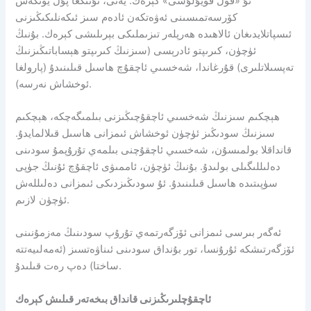
ئۇ «قول قويۇلۇشى» كېرەك. يەنى، ئۇنىڭغا پۇل يۆتكەش
كۆرسەتمىسىنى ئەۋەتكەن ئادەم سىز ئىكەنلىكىڭىزنى
ئىسپاتلايدىغان ئالاھىدە ھەرپلەر تىزىملىكى بېرىلىشى كېرەك. بۇنىڭ
ئۈچۈن، كىرىپتو ئادرېسى (سىزنىڭ كىرىپتو ھېساباتىڭىزنىڭ
تەپسىلاتلىرى) قۇرغاندا، شەخسىي ئاچقۇچ ھاسىل قىلىنىدۇ (پارولغا
ئوخشاش نەرسە).
ھېچكىم سىزنىڭ شەخسىي ئاچقۇچىڭىزنى بىلمىگەچكە، ھېچكىم
سىزنىڭ سودىڭىز ئۈچۈن ئوخشاش ئىمزانى ھاسىل قىلالمايدۇ.
قانداقلا بولمىسۇن، شەخسىي ئاچقۇچنى بىلمەي تۇرۇپمۇ سودىنى
دەلىللىگىلى بولىدۇ. بۇنىڭ ئۈچۈن، ئاممىۋى ئاچقۇچ ئۇنىڭ جۈپى
سۈپىتىدە ھاسىل قىلىنىدۇ. ئۇ سودىڭىزدىكى ئىمزانى دەلىللەش
ئۈچۈن لازىم.
ئەگەر بىرسى ئىمزانى ئۆزگەرتمەي تۇرۇپ سودىنىڭ مەزمۇنىنى
ئۆزگەرتىشكە ئۇرۇنسا، تور بۇنداق سودىنى ئىناۋەتسىز (ئەمەلىيەتتە
ساختا) دەپ رەت قىلىدۇ.
ئاچقۇچلىرىڭىزنى قانداق بىخەتەر قىلىش كېرەك