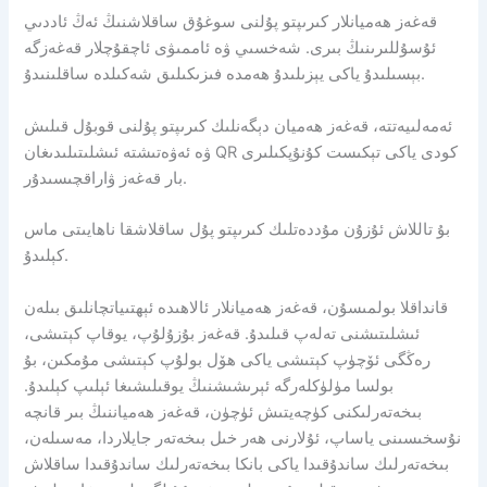
قەغەز ھەميانلار كىرىپتو پۇلنى سوغۇق ساقلاشنىڭ ئەڭ ئاددىي
ئۇسۇللىرىنىڭ بىرى. شەخسىي ۋە ئاممىۋى ئاچقۇچلار قەغەزگە
بېسىلىدۇ ياكى يېزىلىدۇ ھەمدە فىزىكىلىق شەكىلدە ساقلىنىدۇ.
ئەمەلىيەتتە، قەغەز ھەميان دېگەنلىك كىرىپتو پۇلنى قوبۇل قىلىش
ۋە ئەۋەتىشتە ئىشلىتىلىدىغان QR كودى ياكى تېكىست كۇنۇپكىلىرى
بار قەغەز ۋاراقچىسىدۇر.
بۇ تاللاش ئۇزۇن مۇددەتلىك كىرىپتو پۇل ساقلاشقا ناھايىتى ماس
كېلىدۇ.
قانداقلا بولمىسۇن، قەغەز ھەميانلار ئالاھىدە ئېھتىياتچانلىق بىلەن
ئىشلىتىشنى تەلەپ قىلىدۇ. قەغەز بۇزۇلۇپ، يوقاپ كېتىشى،
رەڭگى ئۆچۈپ كېتىشى ياكى ھۆل بولۇپ كېتىشى مۇمكىن، بۇ
بولسا مۈلۈكلەرگە ئېرىشىشنىڭ يوقىلىشىغا ئېلىپ كېلىدۇ.
بىخەتەرلىكنى كۈچەيتىش ئۈچۈن، قەغەز ھەمياننىڭ بىر قانچە
نۇسخىسىنى ياساپ، ئۇلارنى ھەر خىل بىخەتەر جايلاردا، مەسىلەن،
بىخەتەرلىك ساندۇقىدا ياكى بانكا بىخەتەرلىك ساندۇقىدا ساقلاش