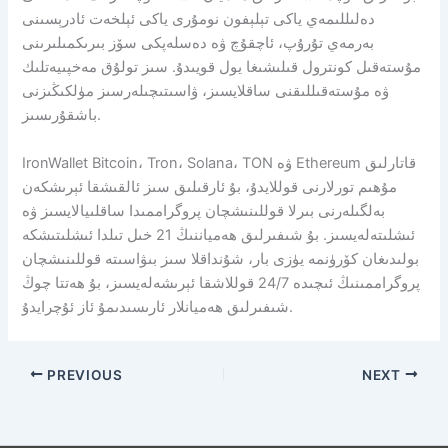
دەلىللىمەي ياكى تېلېفون نومۇرى ياكى ئېلخەت ئادرېسىنى
بەرمەي تۇرۇپ، ئاچقۇچ ۋە دەسلەپكى سۆز بىرىكمىلىرىنى
مۇستەقىل كونترول قىلىشىغا يول قويىدۇ. سىز تولۇق مەخپىيەتلىك
ۋە مۇستەقىللىقنى ساقلايسىز، ۋاسىتىچىلەرسىز مۈلكىڭىزنى
باشقۇرىسىز.
IronWallet Bitcoin، Tron، Solana، TON ۋە Ethereum قاتارلىق
مۇھىم تورلارنى قوللايدۇ، بۇ ئارقىلىق سىز ئالقىشقا ئېرىشكەن
بەلگىلەرنى بىرلا قوللىنىشچان پروگراممىدا ساقلىيالايسىز ۋە
ئىشلىتەلەيسىز. بۇ شىفىرلىق ھەمياننىڭ 21 خىل تىلدا ئىشلىتىشكە
بولىدىغان كۆرۈنمە يۈزى بار، شۇنداقلا سىز بىۋاسىتە قوللىنىشچان
پروگراممىنىڭ ئىچىدە 24/7 قوللاشقا ئېرىشەلەيسىز، بۇ ھەتتا چوڭ
شىفىرلىق ھەميانلار ئارىسىدىمۇ ئاز ئۇچرايدۇ.
PREVIOUS
NEXT