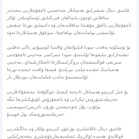
قاتتىق دېتال شىفىرلىق ھەميانلار شەخسىي ئاچقۇچلارنى بىخەتەر
ساقلاش ئۈچۈن ياسالغان فىزىكىلىق ئۈسكۈنىلەر. ئۇلار
ئاچقۇچلارنى يالغۇز مۇھىتتا ساقلايدىغان ۋە دائىملىق تورغا چىقىش
ئۇلىنىشى بولمايدىغان بولغاچقا، سوغۇق ھەميانلارغا تەۋە.
بۇ ئۈسكۈنە پەقەت سودا قىلىۋاتقان ۋاقىتتا كومپيۇتېر ياكى ئەقلىي
ئىقتىدارلىق تېلېفونغا ئۇلىنىدۇ، سودا ئىمزاسى مەخپىي ئاچقۇچنى
سىرتقى قوللىنىشچان پروگراممىلارغا ئاشكارىلىماي، مەخپىي
ھەمياننىڭ ئىچىدە ئېلىپ بېرىلىدۇ. قىسقا ۋاقىت ئىچىدە تورغا
ئۇلىنىشنىمۇ تەلەپ قىلمايدىغان مودېللار بار.
بۇ خىل كىرىپتو ھەميانلار ئادەتتە كىچىك چوڭلۇقتا، مەشغۇلاتلارنى
جەزملەشتۈرۈش ئېكرانى ۋە باشقۇرۇش كۇنۇپكىلىرىغا ئىگە
بولۇپ، پۇل ئەۋەتىشتىن بۇرۇن ئادرېس/سوممىنى
جەزملەشتۈرۈشكە يول قويىدۇ.
قاتتىق دېتال تاللاشلىرى نۇرغۇن كىرىپتو پۇللار ۋە بەلگىلەرنى
قوللايدۇ، ھەمدە ئۇلارنىڭ ئىشلەپچىقارغۇچىلىرى بىخەتەرلىكنى