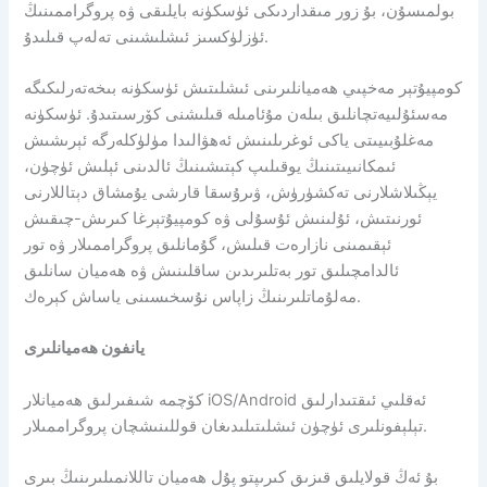
بولمىسۇن، بۇ زور مىقداردىكى ئۈسكۈنە بايلىقى ۋە پروگراممىنىڭ
ئۈزلۈكسىز ئىشلىشىنى تەلەپ قىلىدۇ.
كومپيۇتېر مەخپىي ھەميانلىرىنى ئىشلىتىش ئۈسكۈنە بىخەتەرلىكىگە
مەسئۇلىيەتچانلىق بىلەن مۇئامىلە قىلىشنى كۆرسىتىدۇ. ئۈسكۈنە
مەغلۇبىيىتى ياكى ئوغرىلىنىش ئەھۋالىدا مۈلۈكلەرگە ئېرىشىش
ئىمكانىيىتىنىڭ يوقىلىپ كېتىشىنىڭ ئالدىنى ئېلىش ئۈچۈن،
يېڭىلاشلارنى تەكشۈرۈش، ۋىرۇسقا قارشى يۇمشاق دېتاللارنى
ئورنىتىش، ئۇلىنىش ئۇسۇلى ۋە كومپيۇتېرغا كىرىش-چىقىش
ئېقىمىنى نازارەت قىلىش، گۇمانلىق پروگراممىلار ۋە تور
ئالدامچىلىق تور بەتلىرىدىن ساقلىنىش ۋە ھەميان سانلىق
مەلۇماتلىرىنىڭ زاپاس نۇسخىسىنى ياساش كېرەك.
يانفون ھەميانلىرى
كۆچمە شىفىرلىق ھەميانلار iOS/Android ئەقلىي ئىقتىدارلىق
تېلېفونلىرى ئۈچۈن ئىشلىتىلىدىغان قوللىنىشچان پروگراممىلار.
بۇ ئەڭ قولايلىق قىزىق كىرىپتو پۇل ھەميان تاللانمىلىرىنىڭ بىرى