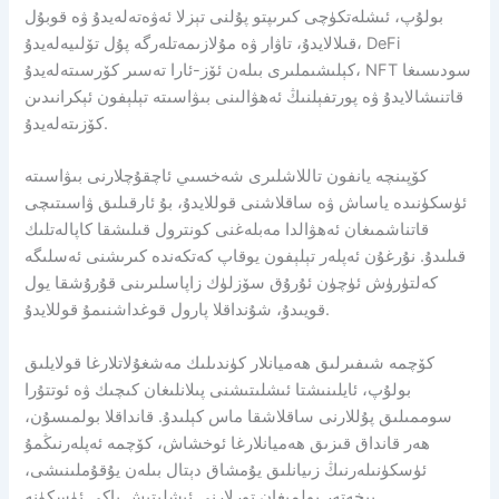
بولۇپ، ئىشلەتكۈچى كىرىپتو پۇلنى تېزلا ئەۋەتەلەيدۇ ۋە قوبۇل
قىلالايدۇ، تاۋار ۋە مۇلازىمەتلەرگە پۇل تۆلىيەلەيدۇ، DeFi
كېلىشىملىرى بىلەن ئۆز-ئارا تەسىر كۆرسىتەلەيدۇ، NFT سودىسىغا
قاتنىشالايدۇ ۋە پورتفېلنىڭ ئەھۋالىنى بىۋاسىتە تېلېفون ئېكرانىدىن
كۆزىتەلەيدۇ.
كۆپىنچە يانفون تاللاشلىرى شەخسىي ئاچقۇچلارنى بىۋاسىتە
ئۈسكۈنىدە ياساش ۋە ساقلاشنى قوللايدۇ، بۇ ئارقىلىق ۋاسىتىچى
قاتناشمىغان ئەھۋالدا مەبلەغنى كونترول قىلىشقا كاپالەتلىك
قىلىدۇ. نۇرغۇن ئەپلەر تېلېفون يوقاپ كەتكەندە كىرىشنى ئەسلىگە
كەلتۈرۈش ئۈچۈن ئۇرۇق سۆزلۈك زاپاسلىرىنى قۇرۇشقا يول
قويىدۇ، شۇنداقلا پارول قوغداشنىمۇ قوللايدۇ.
كۆچمە شىفىرلىق ھەميانلار كۈندىلىك مەشغۇلاتلارغا قولايلىق
بولۇپ، ئايلىنىشتا ئىشلىتىشنى پىلانلىغان كىچىك ۋە ئوتتۇرا
سوممىلىق پۇللارنى ساقلاشقا ماس كېلىدۇ. قانداقلا بولمىسۇن،
ھەر قانداق قىزىق ھەميانلارغا ئوخشاش، كۆچمە ئەپلەرنىڭمۇ
ئۈسكۈنىلەرنىڭ زىيانلىق يۇمشاق دېتال بىلەن يۇقۇملىنىشى،
بىخەتەر بولمىغان تورلارنى ئىشلىتىش ياكى ئۈسكۈنە