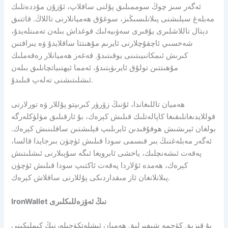
ئەگەر سىز چوڭ سوممىلىق پۇلنى ساقلاپ، ئۇزۇن مۇددەتلىك
مەبلەغ سېلىشنى پىلانلىسىڭىز، سوغۇق ھەميانلارنى تاللاڭ. قاتتىق
دېتال تاللاشلىرى يۇقىرى سەۋىيەلىك قوغداش بىلەن تەمىنلەيدۇ،
شەخسىي ئاچقۇچلارنى ئايرىم مۇھىتتا ساقلايدۇ ۋە يىراقتىن
كىرىش ئىمكانىيىتىنى يوقىتىدۇ. قەغەز ھەميانلار رەقەملىك
مۇھىتتىن تولۇق ئايرىۋېتىدۇ، ئەمما ئېھتىياتچانلىق بىلەن
ئىشلىتىشنى تەلەپ قىلىدۇ.
ھەميان تاللىغاندا، ئۇنىڭ زۆرۈر كىرىپتو پۇللار ۋە تورلارنى
قوللايدىغانلىقىغا كاپالەتلىك قىلىش كېرەك، بۇ ئارقىلىق مۈلۈكلەرگە
بولغان ئېرىشىش ھوقۇقىدىن ئايرىلىپ قېلىشتىن ساقلىنىش كېرەك.
ئەگەر مەبلەغنىڭ بىر قىسمى سودا قىلىش ئۈچۈن بىرجايدا قالسا،
پەقەت ئىشەنچلىك، ياخشى ئابرويغا ئىگە سۇپىلارنى ئىشلىتىش
كېرەك، ھەمدە ئۇلاردا پەقەت ئاكتىپ سودا قىلىش ئۈچۈن
پىلانلانغان ئاز مىقداردىكى پۇللارنى ساقلاش كېرەك.
IronWallet نىڭ ئەۋزەللىكلىرى
بۇ قىزىق كۆچمە شىفىرلىق ھەميان ئىشلەتكۈچىلەرنىڭ كىملىكىنى