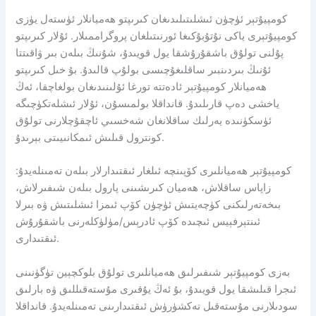
كومپيۇتېر ئۈچۈن ئىشلىتىلىدىغان كىرىپتو ھەميانلار ئۈستەل يۈزى
كومپيۇتېرى ياكى نۇتۇبۇكىغا ئورنىتىلغان پروگراممىلار. ئۇلار كىرىپتو
پۇلنى تولۇق باشقۇرۇشقا يول قويىدۇ، شۇنىڭ بىلەن بىر ۋاقىتتا
ئۇنىڭ بىردىنبىر ساقلىغۇچىسى بولۇپ قالىدۇ. بۇ خىل كىرىپتو
ھەميانلار كومپيۇتېر ئادەتتە تورغا ئۇلىنىدىغان بولغاچقا، ئەڭ
ياخشى دەپ قارىلىدۇ. قانداقلا بولمىسۇن، ئۇلار ئىشلەتكۈچىگە
ئۈسكۈنىدە يەرلىك ساقلانغان شەخسىي ئاچقۇچلارنى تولۇق
كونترول قىلىش ئىمكانىيىتى بېرىدۇ.
كومپيۇتېر ھەميانلىرى كۆپىنچە ئىلغار ئىقتىدارلار بىلەن تەمىنلەيدۇ:
زاپاس ساقلاش، ھەميان كىرىشىنى پارول بىلەن شىفىرلاش،
بىخەتەرلىكنى كۈچەيتىش ئۈچۈن كۆپ ئىمزا ئىشلىتىش ۋە بىرلا
ئىنتېرفېيس ئىچىدە كۆپ ئادرېس/مۈلۈكلەرنى باشقۇرۇش
ئىقتىدارى.
بەزى كومپيۇتېر شىفىرلىق ھەميانلىرى تولۇق بلوكچېين تۈگۈنىنى
ئىجرا قىلىشقا يول قويىدۇ، بۇ ئەڭ يۇقىرى مۇستەقىللىق ۋە بارلىق
سودىلارنى مۇستەقىل تەكشۈرۈش ئىقتىدارىنى تەمىنلەيدۇ. قانداقلا