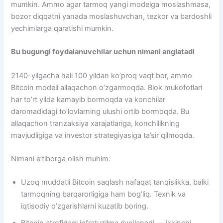
mumkin. Ammo agar tarmoq yangi modelga moslashmasa,
bozor diqqatni yanada moslashuvchan, tezkor va bardoshli
yechimlarga qaratishi mumkin.
Bu bugungi foydalanuvchilar uchun nimani anglatadi
2140-yilgacha hali 100 yildan ko’proq vaqt bor, ammo
Bitcoin modeli allaqachon o’zgarmoqda. Blok mukofotlari
har to’rt yilda kamayib bormoqda va konchilar
daromadidagi to’lovlarning ulushi ortib bormoqda. Bu
allaqachon tranzaksiya xarajatlariga, konchilikning
mavjudligiga va investor strategiyasiga ta’sir qilmoqda.
Nimani e’tiborga olish muhim:
Uzoq muddatli Bitcoin saqlash nafaqat tanqislikka, balki
tarmoqning barqarorligiga ham bog’liq. Texnik va
iqtisodiy o’zgarishlarni kuzatib boring.