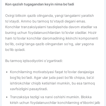
Kon qazish tugagandan keyin nima bo’ladi
Oxirgi bitkoin qazib olinganda, yangi tangalarni yaratish
to’xtaydi. Ammo bu tarmoq to’xtaydi degani emas.
Konchilar tranzaksiyalarni tasdiqlashda davom etadilar va
buning uchun foydalanuvchilardan to’lovlar oladilar. Hozir
ham to’lovlar konchilar daromadining ikkinchi komponenti
bo’lib, oxirgi tanga qazib olingandan so’ng, ular yagona
bo’lib qoladi.
Bu tarmoq iqtisodiyotini o’zgartiradi:
Konchilarning motivatsiyasi faqat to’lovlar darajasiga
bog’liq bo’ladi. Agar ular juda past bo’lib chiqsa, ba’zi
ishtirokchilar chiqib ketishlari mumkin, bu esa tarmoq
xavfsizligini pasaytiradi.
Tranzaksiya tezligi va narxi oshishi mumkin. Blokka
kirish uchun foydalanuvchilar konchilarning e’tiborini jalb