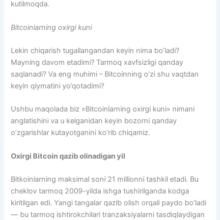
kutilmoqda.
Bitcoinlarning oxirgi kuni
Lekin chiqarish tugallangandan keyin nima bo’ladi?
Mayning davom etadimi? Tarmoq xavfsizligi qanday
saqlanadi? Va eng muhimi – Bitcoinning o’zi shu vaqtdan
keyin qiymatini yo’qotadimi?
Ushbu maqolada biz «Bitcoinlarning oxirgi kuni» nimani
anglatishini va u kelganidan keyin bozorni qanday
o’zgarishlar kutayotganini ko’rib chiqamiz.
Oxirgi Bitcoin qazib olinadigan yil
Bitkoinlarning maksimal soni 21 millionni tashkil etadi. Bu
cheklov tarmoq 2009-yilda ishga tushirilganda kodga
kiritilgan edi. Yangi tangalar qazib olish orqali paydo bo’ladi
— bu tarmoq ishtirokchilari tranzaksiyalarni tasdiqlaydigan