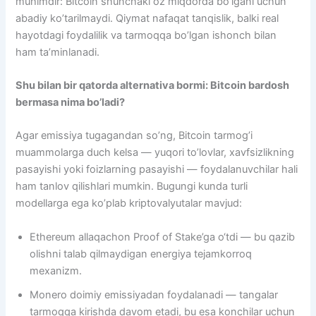
muhimdir: Bitcoin shunchaki oz miqdorda bo’lgani uchun
abadiy ko’tarilmaydi. Qiymat nafaqat tanqislik, balki real
hayotdagi foydalilik va tarmoqqa bo’lgan ishonch bilan
ham ta’minlanadi.
Shu bilan bir qatorda alternativa bormi: Bitcoin bardosh
bermasa nima bo’ladi?
Agar emissiya tugagandan so’ng, Bitcoin tarmog’i
muammolarga duch kelsa — yuqori to’lovlar, xavfsizlikning
pasayishi yoki foizlarning pasayishi — foydalanuvchilar hali
ham tanlov qilishlari mumkin. Bugungi kunda turli
modellarga ega ko’plab kriptovalyutalar mavjud:
Ethereum allaqachon Proof of Stake’ga o‘tdi — bu qazib
olishni talab qilmaydigan energiya tejamkorroq
mexanizm.
Monero doimiy emissiyadan foydalanadi — tangalar
tarmoqqa kirishda davom etadi, bu esa konchilar uchun