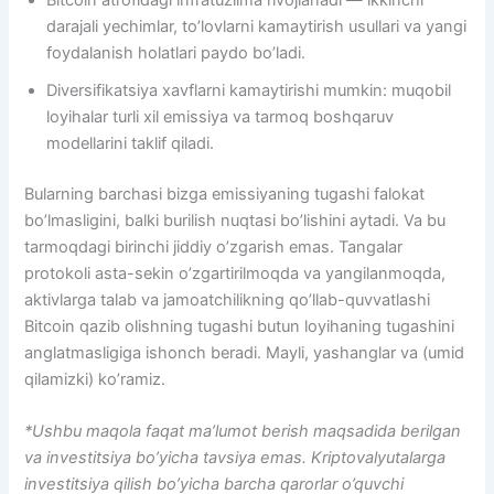
Bitcoin atrofidagi infratuzilma rivojlanadi — ikkinchi
darajali yechimlar, to’lovlarni kamaytirish usullari va yangi
foydalanish holatlari paydo bo’ladi.
Diversifikatsiya xavflarni kamaytirishi mumkin: muqobil
loyihalar turli xil emissiya va tarmoq boshqaruv
modellarini taklif qiladi.
Bularning barchasi bizga emissiyaning tugashi falokat
bo’lmasligini, balki burilish nuqtasi bo’lishini aytadi. Va bu
tarmoqdagi birinchi jiddiy o’zgarish emas. Tangalar
protokoli asta-sekin o’zgartirilmoqda va yangilanmoqda,
aktivlarga talab va jamoatchilikning qo’llab-quvvatlashi
Bitcoin qazib olishning tugashi butun loyihaning tugashini
anglatmasligiga ishonch beradi. Mayli, yashanglar va (umid
qilamizki) ko’ramiz.
*Ushbu maqola faqat ma’lumot berish maqsadida berilgan
va investitsiya bo’yicha tavsiya emas. Kriptovalyutalarga
investitsiya qilish bo’yicha barcha qarorlar o’quvchi