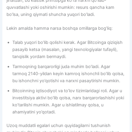
jihatdan, bu klassik printsipga ko’ra narxni qo’llab-
quvvatlashi yoki oshirishi mumkin: resurs qancha kam
bo’lsa, uning qiymati shuncha yuqori bo’ladi.
Lekin amalda hamma narsa boshqa omillarga bog’liq:
Talab yuqori bo’lib qolishi kerak. Agar Bitcoinga qiziqish
pasayib ketsa (masalan, yangi texnologiyalar tufayli),
tanqislik yordam bermaydi.
Tarmoqning barqarorligi juda muhim bo’ladi. Agar
tarmoq 2140-yildan keyin kamroq ishonchli bo’lib qolsa,
bu ishonchni yo’qotishi va narxni pasaytirishi mumkin.
Bitcoinning iqtisodiyot va to’lov tizimlaridagi roli. Agar u
investitsiya aktivi bo’lib qolsa, narx barqarorlashishi yoki
ko’tarilishi mumkin. Agar u ishlatilmay qolsa, u
ahamiyatini yo’qotadi.
Uzoq muddatli egalari uchun quyidagilarni tushunish