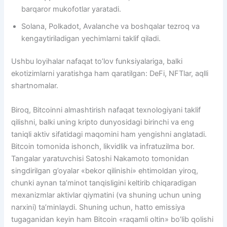
barqaror mukofotlar yaratadi.
Solana, Polkadot, Avalanche va boshqalar tezroq va
kengaytiriladigan yechimlarni taklif qiladi.
Ushbu loyihalar nafaqat to’lov funksiyalariga, balki
ekotizimlarni yaratishga ham qaratilgan: DeFi, NFTlar, aqlli
shartnomalar.
Biroq, Bitcoinni almashtirish nafaqat texnologiyani taklif
qilishni, balki uning kripto dunyosidagi birinchi va eng
taniqli aktiv sifatidagi maqomini ham yengishni anglatadi.
Bitcoin tomonida ishonch, likvidlik va infratuzilma bor.
Tangalar yaratuvchisi Satoshi Nakamoto tomonidan
singdirilgan g’oyalar «bekor qilinishi» ehtimoldan yiroq,
chunki aynan ta’minot tanqisligini keltirib chiqaradigan
mexanizmlar aktivlar qiymatini (va shuning uchun uning
narxini) ta’minlaydi. Shuning uchun, hatto emissiya
tugaganidan keyin ham Bitcoin «raqamli oltin» bo’lib qolishi