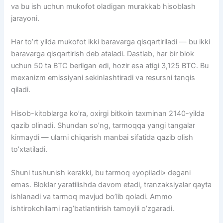
va bu ish uchun mukofot oladigan murakkab hisoblash
jarayoni.
Har to’rt yilda mukofot ikki baravarga qisqartiriladi — bu ikki
baravarga qisqartirish deb ataladi. Dastlab, har bir blok
uchun 50 ta BTC berilgan edi, hozir esa atigi 3,125 BTC. Bu
mexanizm emissiyani sekinlashtiradi va resursni tanqis
qiladi.
Hisob-kitoblarga ko’ra, oxirgi bitkoin taxminan 2140-yilda
qazib olinadi. Shundan so’ng, tarmoqqa yangi tangalar
kirmaydi — ularni chiqarish manbai sifatida qazib olish
to’xtatiladi.
Shuni tushunish kerakki, bu tarmoq «yopiladi» degani
emas. Bloklar yaratilishda davom etadi, tranzaksiyalar qayta
ishlanadi va tarmoq mavjud bo’lib qoladi. Ammo
ishtirokchilarni rag’batlantirish tamoyili o’zgaradi.