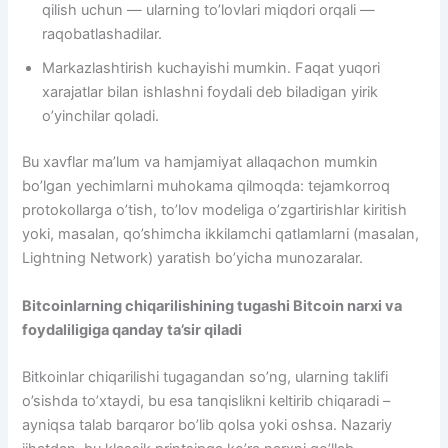
qilish uchun — ularning to’lovlari miqdori orqali —
raqobatlashadilar.
Markazlashtirish kuchayishi mumkin. Faqat yuqori
xarajatlar bilan ishlashni foydali deb biladigan yirik
o’yinchilar qoladi.
Bu xavflar ma’lum va hamjamiyat allaqachon mumkin
bo’lgan yechimlarni muhokama qilmoqda: tejamkorroq
protokollarga o’tish, to’lov modeliga o’zgartirishlar kiritish
yoki, masalan, qo’shimcha ikkilamchi qatlamlarni (masalan,
Lightning Network) yaratish bo’yicha munozaralar.
Bitcoinlarning chiqarilishining tugashi Bitcoin narxi va
foydaliligiga qanday ta’sir qiladi
Bitkoinlar chiqarilishi tugagandan so’ng, ularning taklifi
o’sishda to’xtaydi, bu esa tanqislikni keltirib chiqaradi –
ayniqsa talab barqaror bo’lib qolsa yoki oshsa. Nazariy