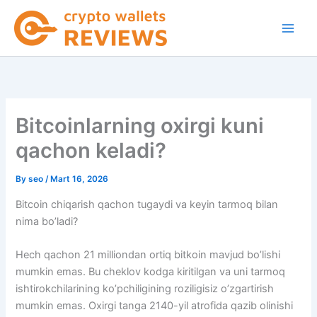
Skip
to
content
Bitcoinlarning oxirgi kuni
qachon keladi?
By
seo
/
Mart 16, 2026
Bitcoin chiqarish qachon tugaydi va keyin tarmoq bilan
nima bo’ladi?
Hech qachon 21 milliondan ortiq bitkoin mavjud bo’lishi
mumkin emas. Bu cheklov kodga kiritilgan va uni tarmoq
ishtirokchilarining ko’pchiligining roziligisiz o’zgartirish
mumkin emas. Oxirgi tanga 2140-yil atrofida qazib olinishi