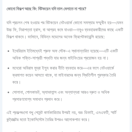
কোনো বিকল্প আছে কি: বিটকয়েন যদি তাল মেলাতে না পারে?
যদি প্রচলন শেষ হওয়ার পর বিটকয়েন নেটওয়ার্ক কোনো সমস্যার সম্মুখীন হয়—যেমন
উচ্চ ফি, নিরাপত্তা হ্রাস, বা আগ্রহ কমে যাওয়া—তবুও ব্যবহারকারীদের কাছে একটি
বিকল্প থাকবে। বর্তমানে, বিভিন্ন মডেলের অনেক ক্রিপ্টোকারেন্সি রয়েছে:
ইথেরিয়াম ইতিমধ্যেই প্রুফ অফ স্টেক-এ স্থানান্তরিত হয়েছে—এটি একটি
অধিক শক্তি-সাশ্রয়ী পদ্ধতি যার জন্য মাইনিংয়ের প্রয়োজন হয় না।
মনেরো অবিরাম মুদ্রা ইস্যু করার নীতি ব্যবহার করে—এর ফলে নেটওয়ার্কে
ক্রমাগত কয়েন আসতে থাকে, যা মাইনারদের জন্য স্থিতিশীল পুরস্কার তৈরি
করে।
সোলানা, পোলকাডট, অ্যাভালান্স এবং অন্যান্যরা আরও দ্রুত ও অধিক
প্রসারণযোগ্য সমাধান প্রদান করে।
এই প্রকল্পগুলো শুধু পেমেন্ট কার্যকারিতার উপরই নয়, বরং ডিফাই, এনএফটি, স্মার্ট
কন্ট্রাক্টের মতো ইকোসিস্টেম তৈরির উপরও আলোকপাত করে।