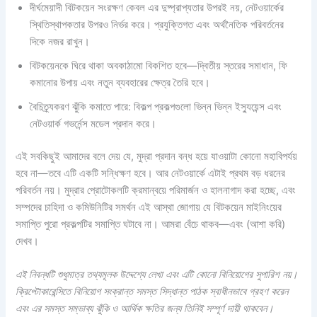
দীর্ঘমেয়াদী বিটকয়েন সংরক্ষণ কেবল এর দুষ্প্রাপ্যতার উপরই নয়, নেটওয়ার্কের
স্থিতিস্থাপকতার উপরও নির্ভর করে। প্রযুক্তিগত এবং অর্থনৈতিক পরিবর্তনের
দিকে নজর রাখুন।
বিটকয়েনকে ঘিরে থাকা অবকাঠামো বিকশিত হবে—দ্বিতীয় স্তরের সমাধান, ফি
কমানোর উপায় এবং নতুন ব্যবহারের ক্ষেত্র তৈরি হবে।
বৈচিত্র্যকরণ ঝুঁকি কমাতে পারে: বিকল্প প্রকল্পগুলো ভিন্ন ভিন্ন ইস্যুয়েন্স এবং
নেটওয়ার্ক গভর্নেন্স মডেল প্রদান করে।
এই সবকিছুই আমাদের বলে দেয় যে, মুদ্রা প্রদান বন্ধ হয়ে যাওয়াটা কোনো মহাবিপর্যয়
হবে না—তবে এটি একটি সন্ধিক্ষণ হবে। আর নেটওয়ার্কে এটাই প্রথম বড় ধরনের
পরিবর্তন নয়। মুদ্রার প্রোটোকলটি ক্রমান্বয়ে পরিমার্জন ও হালনাগাদ করা হচ্ছে, এবং
সম্পদের চাহিদা ও কমিউনিটির সমর্থন এই আস্থা জোগায় যে বিটকয়েন মাইনিংয়ের
সমাপ্তি পুরো প্রকল্পটির সমাপ্তি ঘটাবে না। আমরা বেঁচে থাকব—এবং (আশা করি)
দেখব।
এই নিবন্ধটি শুধুমাত্র তথ্যমূলক উদ্দেশ্যে লেখা এবং এটি কোনো বিনিয়োগের সুপারিশ নয়।
ক্রিপ্টোকারেন্সিতে বিনিয়োগ সংক্রান্ত সমস্ত সিদ্ধান্ত পাঠক স্বাধীনভাবে গ্রহণ করেন
এবং এর সমস্ত সম্ভাব্য ঝুঁকি ও আর্থিক ক্ষতির জন্য তিনিই সম্পূর্ণ দায়ী থাকবেন।