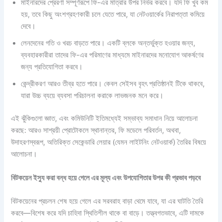
মাইনারদের প্রেরণা সম্পূর্ণরূপে ফি-এর মাত্রার উপর নির্ভর করবে। যদি ফি খুব কম
হয়, তবে কিছু অংশগ্রহণকারী চলে যেতে পারে, যা নেটওয়ার্কের নিরাপত্তা কমিয়ে
দেবে।
লেনদেনের গতি ও খরচ বাড়তে পারে। একটি ব্লকে অন্তর্ভুক্ত হওয়ার জন্য,
ব্যবহারকারীরা তাদের ফি-এর পরিমাণের মাধ্যমে মাইনারদের মনোযোগ আকর্ষণের
জন্য প্রতিযোগিতা করবে।
কেন্দ্রীকরণ আরও তীব্র হতে পারে। কেবল সেইসব বৃহৎ প্রতিষ্ঠানই টিকে থাকবে,
যারা উচ্চ ব্যয়ে ব্যবসা পরিচালনা করাকে লাভজনক মনে করে।
এই ঝুঁকিগুলো জ্ঞাত, এবং কমিউনিটি ইতিমধ্যেই সম্ভাব্য সমাধান নিয়ে আলোচনা
করছে: আরও সাশ্রয়ী প্রোটোকলে স্থানান্তর, ফি মডেলে পরিবর্তন, অথবা,
উদাহরণস্বরূপ, অতিরিক্ত সেকেন্ডারি লেয়ার (যেমন লাইটনিং নেটওয়ার্ক) তৈরির বিষয়ে
আলোচনা।
বিটকয়েন ইস্যু করা বন্ধ হয়ে গেলে এর মূল্য এবং উপযোগিতার উপর কী প্রভাব পড়বে
বিটকয়েনের প্রচলন শেষ হয়ে গেলে এর সরবরাহ বাড়া থেমে যাবে, যা এর ঘাটতি তৈরি
করবে—বিশেষ করে যদি চাহিদা স্থিতিশীল থাকে বা বাড়ে। তত্ত্বগতভাবে, এটি দামকে