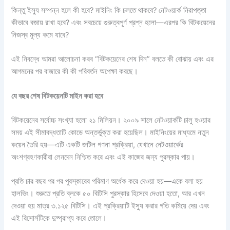
কিন্তু ইস্যু সম্পন্ন হলে কী হবে? মাইনিং কি চলতে থাকবে? নেটওয়ার্ক নিরাপত্তা
কীভাবে বজায় রাখা হবে? এবং সবচেয়ে গুরুত্বপূর্ণ প্রশ্ন হলো—এরপর কি বিটকয়েনের
নিজস্ব মূল্য কমে যাবে?
এই নিবন্ধে আমরা আলোচনা করব “বিটকয়েনের শেষ দিন” বলতে কী বোঝায় এবং এর
আগমনের পর বাজারে কী কী পরিবর্তন অপেক্ষা করছে।
যে বছর শেষ বিটকয়েনটি মাইন করা হবে
বিটকয়েনের সর্বোচ্চ সংখ্যা হলো ২১ মিলিয়ন। ২০০৯ সালে নেটওয়ার্কটি চালু হওয়ার
সময় এই সীমাবদ্ধতাটি কোডে অন্তর্ভুক্ত করা হয়েছিল। মাইনিংয়ের মাধ্যমে নতুন
কয়েন তৈরি হয়—এটি একটি জটিল গণনা প্রক্রিয়া, যেখানে নেটওয়ার্কের
অংশগ্রহণকারীরা লেনদেন নিশ্চিত করে এবং এই কাজের জন্য পুরস্কার পায়।
প্রতি চার বছর পর পর পুরস্কারের পরিমাণ অর্ধেক করে দেওয়া হয়—একে বলা হয়
হালভিং। শুরুতে প্রতি ব্লকে ৫০ বিটিসি পুরস্কার হিসেবে দেওয়া হতো, আর এখন
দেওয়া হয় মাত্র ৩.১২৫ বিটিসি। এই প্রক্রিয়াটি ইস্যু করার গতি কমিয়ে দেয় এবং
এই রিসোর্সটিকে দুষ্প্রাপ্য করে তোলে।