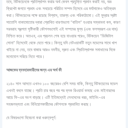
তবে, বিটকয়েনকে প্রতিস্থাপন করার অর্থ কেবল প্রযুক্তি প্রদান করাই নয়, বরং
ক্রিপ্টো জগতে প্রথম এবং সবচেয়ে পরিচিত সম্পদ হিসেবে এর মর্যাদাকেও অতিক্রম
করা। বিটকয়েনের পক্ষে রয়েছে বিশ্বাস, তারল্য এবং পরিকাঠামো। এই মুদ্রার স্রষ্টা
সাতোশি নাকামোতোর দ্বারা প্রোথিত ধারণাগুলো “বাতিল” হওয়ার সম্ভাবনা কম, কারণ
সরবরাহ স্বল্পতা সৃষ্টিকারী কৌশলগুলোই এই সম্পদের মূল্য (এবং ফলস্বরূপ এর দাম)
নিশ্চিত করে। অতএব, এর প্রচলন শেষ হয়ে যাওয়ার পরেও, বিটকয়েন “ডিজিটাল
সোনা” হিসেবেই থেকে যেতে পারে। কিন্তু যদি নেটওয়ার্কটি নতুন মডেলের সাথে খাপ
খাইয়ে না নেয়, তবে বাজার আরও নমনীয়, দ্রুত এবং স্থিতিস্থাপক সমাধানের দিকে
মনোযোগ সরিয়ে নিতে পারে।
আজকের ব্যবহারকারীদের জন্য এর অর্থ কী
২১৪০ সাল আসতে এখনও ১০০ বছরেরও বেশি সময় বাকি, কিন্তু বিটকয়েনের মডেল
এখনই বদলে যাচ্ছে। প্রতি চার বছর পর পর ব্লক রিওয়ার্ড কমছে এবং মাইনারদের
আয়ে ফি-এর অংশ বাড়ছে। এটি ইতিমধ্যেই লেনদেনের খরচ, মাইনিং-এর
সহজলভ্যতা এবং বিনিয়োগকারীদের কৌশলকে প্রভাবিত করছে।
যে বিষয়গুলো বিবেচনা করা গুরুত্বপূর্ণ: