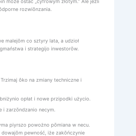
in może ôstać „cyfrowym złotym.” Ale jeźli
 ôdporne rozwiōnzania.
e malejōm co sztyry lata, a udzioł
maństwa i strategijo inwestorōw.
Trzimaj ôko na zmiany techniczne i
bniżynio opłat i nowe przipodki użycio.
e i zarzōndzanio necym.
niyma piyrszo powożno pōmiana w necu.
ci dowajōm pewność, iże zakōńczynie