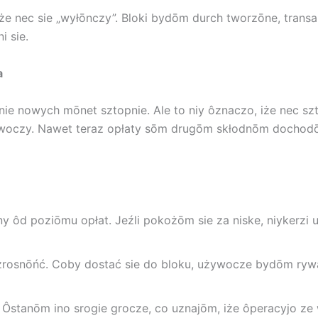
iże nec sie „wyłōnczy”. Bloki bydōm durch tworzōne, transa
 sie.
a
ynie nowych mōnet sztopnie. Ale to niy ôznaczo, iże nec 
żywoczy. Nawet teraz opłaty sōm drugōm skłodnōm dochodō
y ôd poziōmu opłat. Jeźli pokożōm sie za niske, niykerz
zrosnōńć. Coby dostać sie do bloku, używocze bydōm ryw
 Ôstanōm ino srogie grocze, co uznajōm, iże ôperacyjo ze 