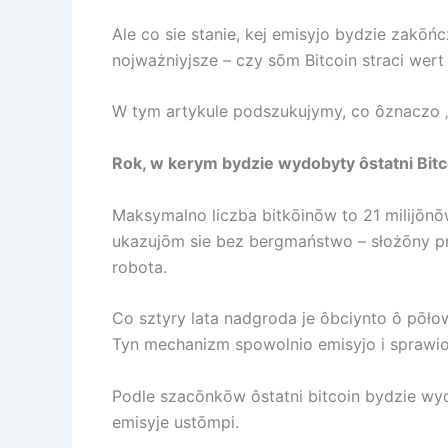
Ale co sie stanie, kej emisyjo bydzie zak
nojważniyjsze – czy sōm Bitcoin straci we
W tym artykule podszukujymy, co ôznaczo „B
Rok, w kerym bydzie wydobyty ôstatni Bitc
Maksymalno liczba bitkōinōw to 21 milijōn
ukazujōm sie bez bergmaństwo – słożōny p
robota.
Co sztyry lata nadgroda je ôbciynto ô pōło
Tyn mechanizm spowolnio emisyjo i sprawio,
Podle szacōnkōw ôstatni bitcoin bydzie w
emisyje ustōmpi.