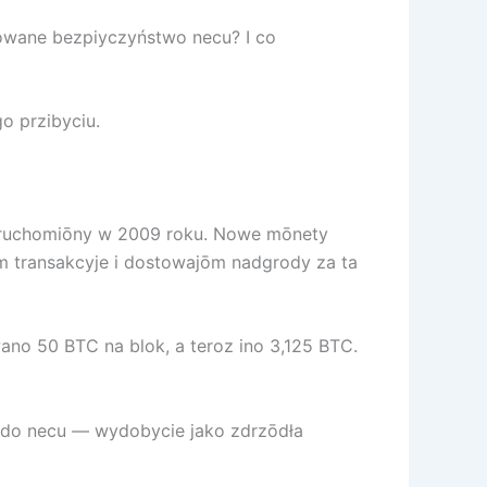
mowane bezpiyczyństwo necu? I co
o przibyciu.
ł uruchomiōny w 2009 roku. Nowe mōnety
 transakcyje i dostowajōm nadgrody za ta
ano 50 BTC na blok, a teroz ino 3,125 BTC.
 do necu — wydobycie jako zdrzōdła