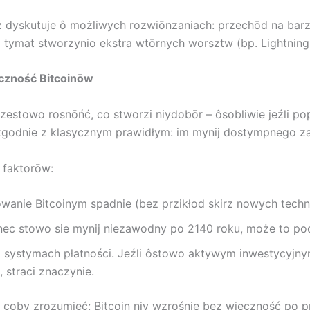
 dyskutuje ô ​​możliwych rozwiōnzaniach: przechōd na bar
 tymat stworzynio ekstra wtōrnych worsztw (bp. Lightning
eczność Bitcoinōw
estowo rosnōńć, co stworzi niydobōr – ôsobliwie jeźli pop
godnie z klasycznym prawidłym: im mynij dostympnego zas
 faktorōw:
owanie Bitcoinym spadnie (bez przikłod skirz nowych techn
nec stowo sie mynij niezawodny po 2140 roku, może to po
 systymach płatności. Jeźli ôstowo aktywym inwestycyjny
 straci znaczynie.
oby zrozumieć: Bitcoin niy wzrośnie bez wieczność po pros