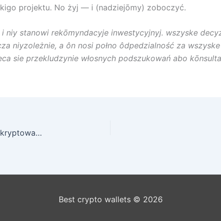
kigo projektu. No żyj — i (nadziejōmy) zoboczyć.
h i niy stanowi rekōmyndacyje inwestycyjnyj. wszyske dec
 niyzoleżnie, a ôn nosi połno ôdpedzialność za wszyske 
eca sie przekludzynie włosnych podszukowań abo kōnsulta
Wszysko ô kryptoportfelach: Kaj przechowować kryptowaluty
Best crypto wallets © 2026