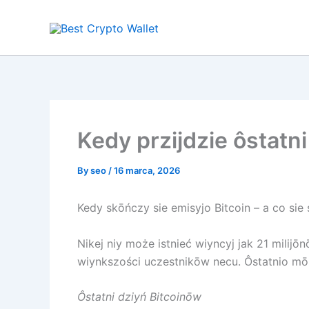
Skip
to
content
Kedy przijdzie ôstatn
By
seo
/
16 marca, 2026
Kedy skōńczy sie emisyjo Bitcoin – a co sie
Nikej niy może istnieć wiyncyj jak 21 mili
wiynkszości uczestnikōw necu. Ôstatnio m
Ôstatni dziyń Bitcoinōw