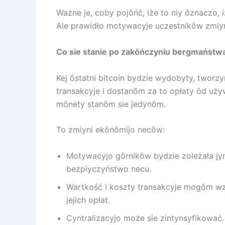
Ważne je, coby pojōńć, iże to niy ôznaczo, 
Ale prawidło motywacyje uczestnikōw zmiyni
Co sie stanie po zakōńczyniu bergmaństw
Kej ôstatni bitcoin bydzie wydobyty, tworz
transakcyje i dostanōm za to opłaty ôd u
mōnety stanōm sie jedynōm.
To zmiyni ekōnōmijo necōw:
Motywacyjo gōrnikōw bydzie zoleżała jyn
bezpiyczyństwo necu.
Wartkość i koszty transakcyje mogōm w
jejich opłat.
Cyntralizacyjo może sie zintynsyfikować.