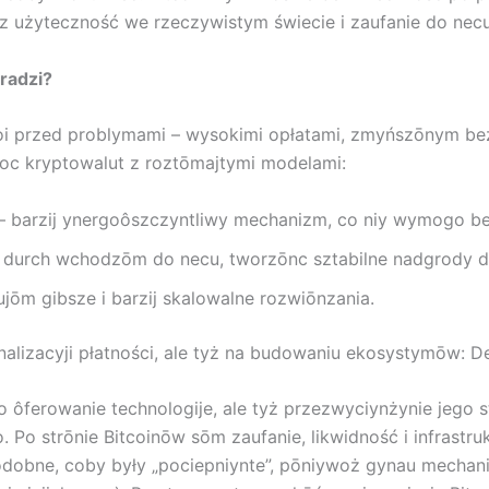
ez użyteczność we rzeczywistym świecie i zaufanie do necu
oradzi?
 stoi przed problymami – wysokimi opłatami, zmyńszōnym 
moc kryptowalut z roztōmajtymi modelami:
e – barzij ynergoôszczyntliwy mechanizm, co niy wymogo 
 durch wchodzōm do necu, tworzōnc sztabilne nadgrody d
ujōm gibsze i barzij skalowalne rozwiōnzania.
ōnalizacyji płatności, ale tyż na budowaniu ekosystymōw: De
 ôferowanie technologije, ale tyż przezwyciynżynie jego st
Po strōnie Bitcoinōw sōm zaufanie, likwidność i infrastru
dobne, coby były „pociepniynte”, pōniywoż gynau mecha