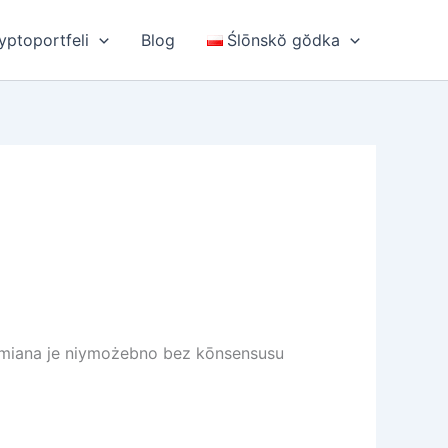
yptoportfeli
Blog
Ślōnskŏ gŏdka
 zmiana je niymożebno bez kōnsensusu