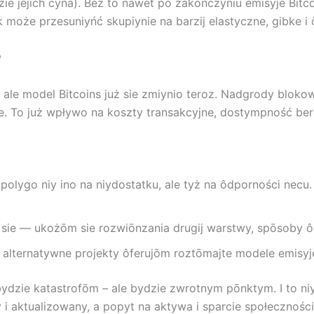
e jejich cyna). Bez to nawet po zakōńczyniu emisyje Bitco
 może przesuniyńć skupiynie na barzij elastyczne, gibke i
w
, ale model Bitcoins już sie zmiynio teroz. Nadgrody blokow
 To już wpływo na koszty transakcyjne, dostympność berg
lygo niy ino na niydostatku, ale tyż na ôdporności necu. 
y sie — ukożōm sie rozwiōnzania drugij warstwy, spōsoby ô
alternatywne projekty ôferujōm roztōmajte modele emisyj
 bydzie katastrofōm – ale bydzie zwrotnym pōnktym. I to 
i aktualizowany, a popyt na aktywa i sparcie społecznoś