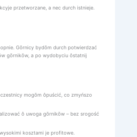
kcyje przetworzane, a nec durch istnieje.
sztopnie. Gōrnicy bydōm durch potwierdzać
w gōrnikōw, a po wydobyciu ôstatnij
i uczestnicy mogōm ôpuścić, co zmyńszo
alizować ô uwoga gōrnikōw – bez srogość
wysokimi kosztami je profitowe.