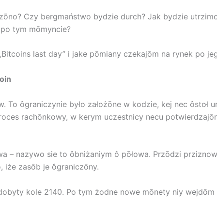
ōńczōno? Czy bergmaństwo bydzie durch? Jak bydzie utrzi
rt po tym mōmyncie?
itcoins last day” i jake pōmiany czekajōm na rynek po jeg
oin
ōw. To ôgraniczynie było założōne w kodzie, kej nec ôsto
roces rachōnkowy, w kerym uczestnicy necu potwierdzajōm
wa – nazywo sie to ôbniżaniym ô pōłowa. Przōdzi prziznow
 iże zasōb je ôgraniczōny.
ydobyty kole 2140. Po tym żodne nowe mōnety niy wejdōm