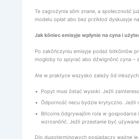
Te zagrożynia sōm znane, a społeczność już
modelu opłat abo bez przikłod dyskusyje na
Jak kōniec emisyje wpłynie na cyna i użyt
Po zakōńczyniu emisyje podaż bitkōinōw prz
mogłoby to spiyrać abo dźwignōnć cyna – z
Ale w praktyce wszysko zależy ôd inkszych
Popyt musi ôstać wysoki. Jeźli zainteres
Ôdporność necu bydzie krytyczno. Jeźli 
Bitcoins ôdgrywajōm rola w gospodarce i
wzrosnōńć. Jeźli przestanie być używane,
Dlo dugoterminowych posiadaczy ważne je, c