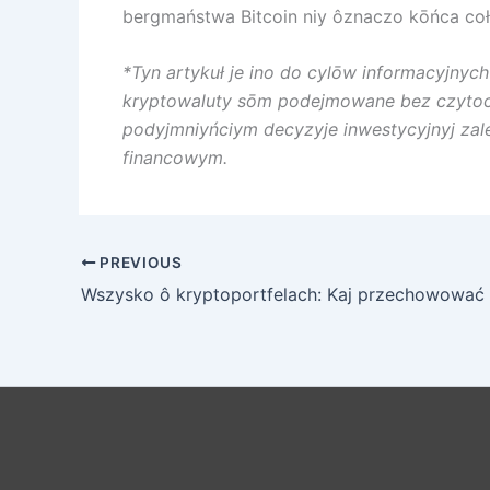
bergmaństwa Bitcoin niy ôznaczo kōńca coł
*Tyn artykuł je ino do cylōw informacyjnyc
kryptowaluty sōm podejmowane bez czytocza
podyjmniyńciym decyzyje inwestycyjnyj zal
financowym.
PREVIOUS