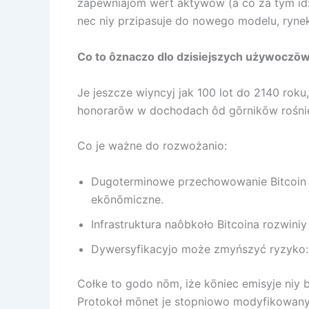
zapewniajōm wert aktywōw (a co za tym idzi
nec niy przipasuje do nowego modelu, rynek
Co to ôznaczo dlo dzisiejszych używoczō
Je jeszcze wiyncyj jak 100 lot do 2140 roku
honorarōw w dochodach ôd gōrnikōw rośnie.
Co je ważne do rozwożanio:
Dugoterminowe przechowowanie Bitcoin po
ekōnōmiczne.
Infrastruktura naôbkoło Bitcoina rozwini
Dywersyfikacyjo może zmyńszyć ryzyko: 
Cołke to godo nōm, iże kōniec emisyje niy
Protokoł mōnet je stopniowo modyfikowany 