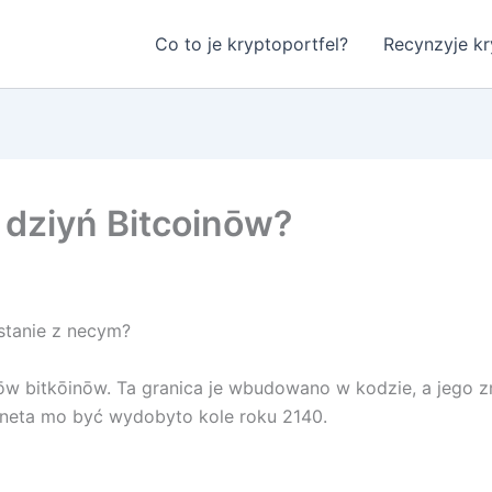
Co to je kryptoportfel?
Recynzyje kr
i dziyń Bitcoinōw?
 stanie z necym?
jōnōw bitkōinōw. Ta granica je wbudowano w kodzie, a jego
ōneta mo być wydobyto kole roku 2140.