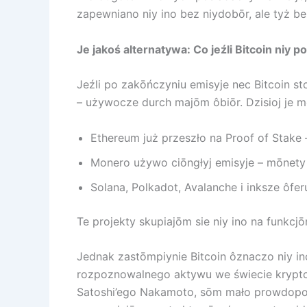
zapewniano niy ino bez niydobōr, ale tyż b
Je jakoś alternatywa: Co jeźli Bitcoin niy p
Jeźli po zakōńczyniu emisyje nec Bitcoin
– używocze durch majōm ôbiōr. Dzisioj je 
Ethereum już przeszło na Proof of Stak
Monero używo ciōngłyj emisyje – mōnety
Solana, Polkadot, Avalanche i inksze ôfer
Te projekty skupiajōm sie niy ino na funkcj
Jednak zastōmpiynie Bitcoin ôznaczo niy ino
rozpoznowalnego aktywu we świecie krypto. 
Satoshi’ego Nakamoto, sōm mało prowdopo