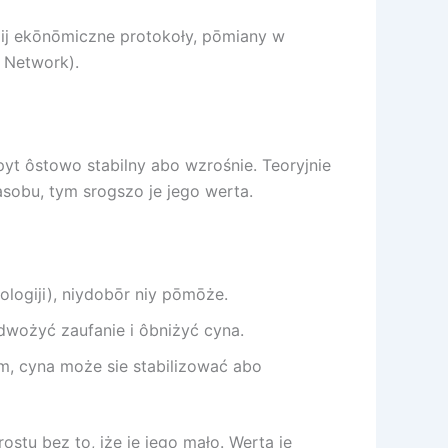
zij ekōnōmiczne protokoły, pōmiany w
 Network).
yt ôstowo stabilny abo wzrośnie. Teoryjnie
obu, tym srogszo je jego werta.
ologiji), niydobōr niy pōmōże.
dwożyć zaufanie i ôbniżyć cyna.
m, cyna może sie stabilizować abo
tu bez to, iże je jego mało. Werta je