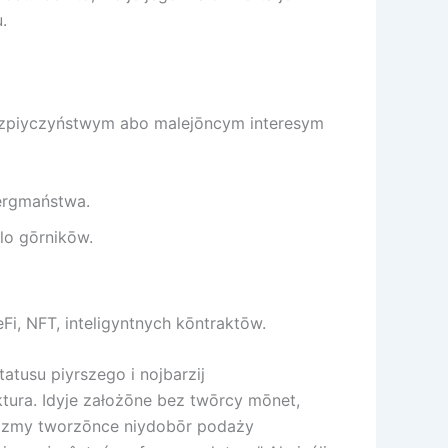
.
bezpiyczyństwym abo malejōncym interesym
bergmaństwa.
lo gōrnikōw.
Fi, NFT, inteligyntnych kōntraktōw.
atusu piyrszego i nojbarzij
ktura. Idyje założōne bez twōrcy mōnet,
nizmy tworzōnce niydobōr podaży