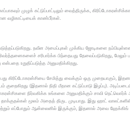
ாப்பாகவும் முழுக் கட்டுப்பாட்டிலும் வைத்திருக்க, கிரிப்டோகரன்சி
ான வழிகாட்டியைக் காண்பீர்கள்.
படுத்தப்படுகிறது. நவீன அமைப்புகள் முக்கிய ஜோடிகளை நம்பியுள்ள
பரிவர்த்தனைகளைச் சரிபார்க்க பிந்தையது தேவைப்படுகிறது, மேலும
 என்பதை உறுதிப்படுத்த அனுமதிக்கிறது.
ன்பது கிரிப்டோகரன்சியை சேமித்து வைக்கும் ஒரு முறையாகும், இத
 குறைகிறது (இதனால் நிதி மீதான கட்டுப்பாடு இழப்பு). அடிப்படையில
ப்டோகரன்சிகளை நிர்வகிக்க உங்களை அனுமதிக்கும் சாவி நெட்வொர்க
ாக்குதல்கள் மூலம் அதைத் திருட முடியாது. இது ஹாட் வாலட்களிலிர
்றும் எப்போதும் ஆன்லைனில் இருக்கும், இதனால் அவை ஹேக்கிங்