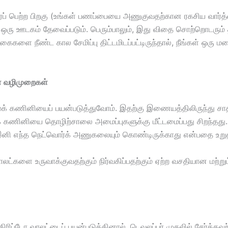
ப் பெற்ற பிறகு (உங்கள் பணப்பையை அணுகுவதற்கான ரகசிய வார்த்
ு ஒரு ஊடகம் தேவைப்படும். பெரும்பாலும், இது விதை சொற்றொடரும் 
கைகளை நீண்ட கால சேமிப்பு திட்டமிடப்பட்டிருந்தால், நீங்கள் ஒரு
ான வழிமுறைகள்
ேக் கணினியைப் பயன்படுத்துவோம். இதற்கு இணையத்திலிருந்து சா
்க்க கணினியை தொழிற்சாலை அமைப்புகளுக்கு மீட்டமைப்பது சிறந்தது
இனி எந்த நெட்வொர்க் அணுகலையும் கொண்டிருக்காது என்பதை உறுத
ட்களை உருவாக்குவதற்கும் நிர்வகிப்பதற்கும் ஏற்ற வசதியான மற்றும்
ப்டோ வாலட்டைப் பயன்படுத்தினால், டெவலப்பர் முதலில் சேர்த்தவற்