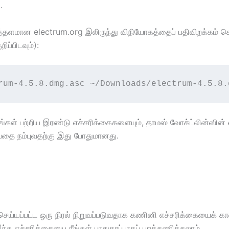
.
தளமான electrum.org இலிருந்து விநியோகத்தைப் பதிவிறக்கம் செய்த
ிப்பிடவும்):
rum-4.5.8.dmg.asc ~/Downloads/electrum-4.5.8.
பங்கள் பற்றிய இரண்டு எச்சரிக்கைகளையும், தாமஸ் வோக்ட்லின்ஸின்
்பதை நம்புவதற்கு இது போதுமானது.
ெய்யப்பட்ட ஒரு நிரல் நிறுவப்படுவதாக கணினி எச்சரிக்கையைக் காண்
த எச்சரிக்கையை நீங்கள் பாதுகாப்பாகப் புறக்கணிக்கலாம்.