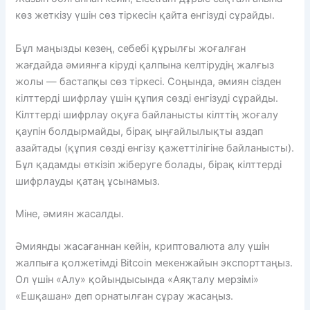
көз жеткізу үшін сөз тіркесін қайта енгізуді сұрайды.
Бұл маңызды кезең, себебі құрылғы жоғалған
жағдайда әмиянға кіруді қалпына келтірудің жалғыз
жолы — бастапқы сөз тіркесі. Соңында, әмиян сізден
кілттерді шифрлау үшін құпия сөзді енгізуді сұрайды.
Кілттерді шифрлау оқуға байланысты кілттің жоғалу
қаупін болдырмайды, бірақ ыңғайлылықты аздап
азайтады (құпия сөзді енгізу қажеттілігіне байланысты).
Бұл қадамды өткізіп жіберуге болады, бірақ кілттерді
шифрлауды қатаң ұсынамыз.
Міне, әмиян жасалды.
Әмиянды жасағаннан кейін, криптовалюта алу үшін
жалпыға қолжетімді Bitcoin мекенжайын экспорттаңыз.
Ол үшін «Алу» қойындысында «Аяқталу мерзімі»
«Ешқашан» деп орнатылған сұрау жасаңыз.