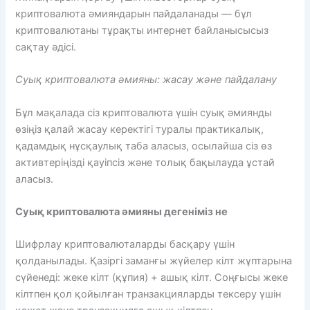
криптовалюта әмияндарын пайдаланады — бұл
криптовалютаны тұрақты интернет байланысысыз
сақтау әдісі.
Суық криптовалюта әмияны: жасау және пайдалану
Бұл мақалада сіз криптовалюта үшін суық әмиянды
өзіңіз қалай жасау керектігі туралы практикалық,
қадамдық нұсқаулық таба аласыз, осылайша сіз өз
активтеріңізді қауіпсіз және толық бақылауда ұстай
аласыз.
Суық криптовалюта әмияны дегеніміз не
Шифрлау криптовалюталарды басқару үшін
қолданылады. Қазіргі заманғы жүйелер кілт жұптарына
сүйенеді: жеке кілт (құпия) + ашық кілт. Соңғысы жеке
кілтпен қол қойылған транзакцияларды тексеру үшін