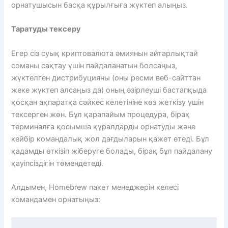
орнатушысын басқа құрылғыға жүктеп алыңыз.
Таратуды тексеру
Егер сіз суық криптовалюта әмиянын айтарлықтай
соманы сақтау үшін пайдаланатын болсаңыз,
жүктелген дистрибуцияны (оны ресми веб-сайттан
жеке жүктеп алсаңыз да) оның әзірлеуші ​​​​бастапқыда
қосқан ақпаратқа сәйкес келетініне көз жеткізу үшін
тексерген жөн. Бұл қарапайым процедура, бірақ
терминалға қосымша құралдарды орнатуды және
кейбір командалық жол дағдыларын қажет етеді. Бұл
қадамды өткізіп жіберуге болады, бірақ бұл пайдалану
қауіпсіздігін төмендетеді.
Алдымен, Homebrew пакет менеджерін келесі
командамен орнатыңыз: