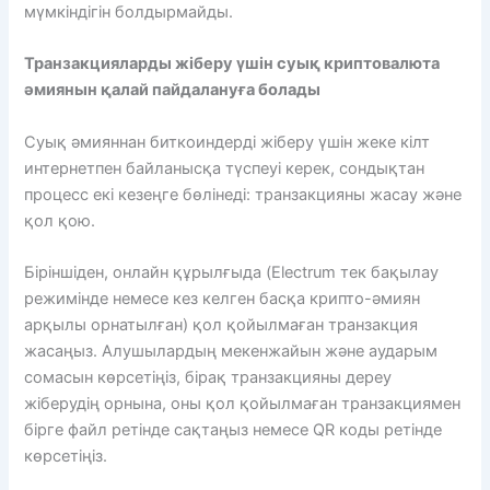
мүмкіндігін болдырмайды.
Транзакцияларды жіберу үшін суық криптовалюта
әмиянын қалай пайдалануға болады
Суық әмияннан биткоиндерді жіберу үшін жеке кілт
интернетпен байланысқа түспеуі керек, сондықтан
процесс екі кезеңге бөлінеді: транзакцияны жасау және
қол қою.
Біріншіден, онлайн құрылғыда (Electrum тек бақылау
режимінде немесе кез келген басқа крипто-әмиян
арқылы орнатылған) қол қойылмаған транзакция
жасаңыз. Алушылардың мекенжайын және аударым
сомасын көрсетіңіз, бірақ транзакцияны дереу
жіберудің орнына, оны қол қойылмаған транзакциямен
бірге файл ретінде сақтаңыз немесе QR коды ретінде
көрсетіңіз.