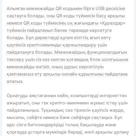
Алынған мекенжайды QR кодымен бірге USB дискісіне
сақтауға болады, оны QR коды түймесін басу арқылы
немесе QR коды түймесінің оң жағындағы «Құралдар»
түймесін пайдаланып бөлек терезеде көрсетуге
болады. Бұл деректерді құпия кілттің ағып кету
қаупінсіз криптоәмиянды қаржыландыру үшін
пайдалануға болады. Мекенжайдың функционалдығын
тексеру үшін сіз кез келген қоғамдық блок шолғышына
мекенжайды енгізіп, оның дұрыс көрсетілуін
қамтамасыз ету арқылы онлайн құрылғыны пайдалана
аласыз.
Орнатуды аяқтағаннан кейін, компьютерді интернеттен
ажыратып, оны тек крипто-әмиянмен жұмыс істеу үшін
пайдаланыңыз. Тұқымдық сөз тіркесін қауіпсіз жерде,
мысалы, сейфте немесе банк сейфінде сақтаңыз. Бұл
әдіс сізге биткоиндеріңізді толық бақылауда және
қорғауда ұстауға мүмкіндік береді, желі арқылы ұрлану