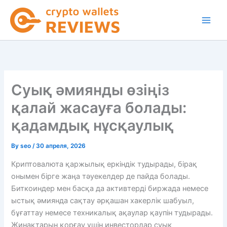
Skip
to
content
Суық әмиянды өзіңіз
қалай жасауға болады:
қадамдық нұсқаулық
By
seo
/
30 апреля, 2026
Криптовалюта қаржылық еркіндік тудырады, бірақ
онымен бірге жаңа тәуекелдер де пайда болады.
Биткоиндер мен басқа да активтерді биржада немесе
ыстық әмиянда сақтау әрқашан хакерлік шабуыл,
бұғаттау немесе техникалық ақаулар қаупін тудырады.
Жинақтарын қорғау үшін инвесторлар суық