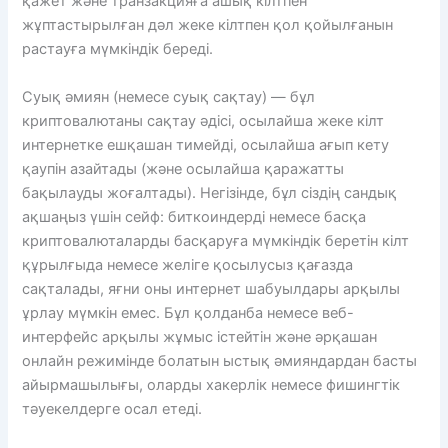
қажет және транзакцияға ашық кілтпен
жұптастырылған дәл жеке кілтпен қол қойылғанын
растауға мүмкіндік береді.
Суық әмиян (немесе суық сақтау) — бұл
криптовалютаны сақтау әдісі, осылайша жеке кілт
интернетке ешқашан тимейді, осылайша ағып кету
қаупін азайтады (және осылайша қаражатты
бақылауды жоғалтады). Негізінде, бұл сіздің сандық
ақшаңыз үшін сейф: биткоиндерді немесе басқа
криптовалюталарды басқаруға мүмкіндік беретін кілт
құрылғыда немесе желіге қосылусыз қағазда
сақталады, яғни оны интернет шабуылдары арқылы
ұрлау мүмкін емес. Бұл қолданба немесе веб-
интерфейс арқылы жұмыс істейтін және әрқашан
онлайн режимінде болатын ыстық әмияндардан басты
айырмашылығы, оларды хакерлік немесе фишингтік
тәуекелдерге осал етеді.