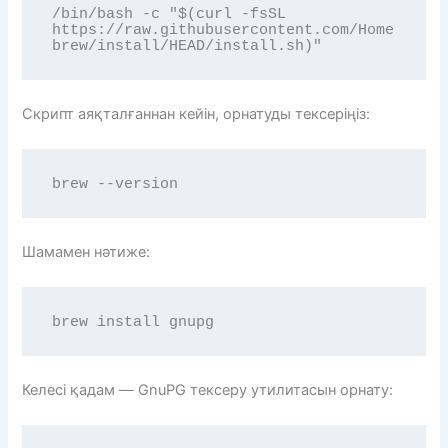
/bin/bash -c "$(curl -fsSL 
https://raw.githubusercontent.com/Home
brew/install/HEAD/install.sh)"
Скрипт аяқталғаннан кейін, орнатуды тексеріңіз:
brew --version
Шамамен нәтиже:
brew install gnupg
Келесі қадам — ​​GnuPG тексеру утилитасын орнату: