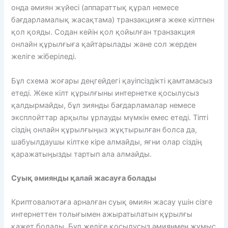
онда әмиян жүйесі (аппараттық құрал немесе
бағдарламалық жасақтама) транзакцияға жеке кілтпен
қол қояды. Содан кейін қол қойылған транзакция
онлайн құрылғыға қайтарылады және сол жерден
желіге жіберіледі.
Бұл схема жоғары деңгейдегі қауіпсіздікті қамтамасыз
етеді. Жеке кілт құрылғыны интернетке қосылусыз
қалдырмайды, бұл зиянды бағдарламалар немесе
эксплойттар арқылы ұрлауды мүмкін емес етеді. Тіпті
сіздің онлайн құрылғыңыз жұқтырылған болса да,
шабуылдаушы кілтке кіре алмайды, яғни олар сіздің
қаражатыңызды тартып ала алмайды.
Суық әмиянды қалай жасауға болады
Криптовалютаға арналған суық әмиян жасау үшін сізге
интернеттен толығымен ажыратылатын құрылғы
қажет болады. Бұл желіге қосылусыз әмиянмен жұмыс