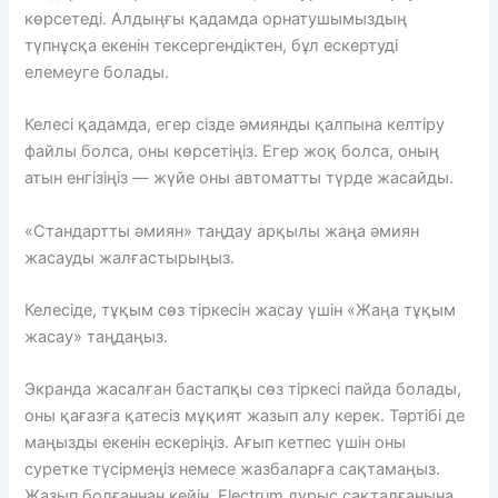
көрсетеді. Алдыңғы қадамда орнатушымыздың
түпнұсқа екенін тексергендіктен, бұл ескертуді
елемеуге болады.
Келесі қадамда, егер сізде әмиянды қалпына келтіру
файлы болса, оны көрсетіңіз. Егер жоқ болса, оның
атын енгізіңіз — жүйе оны автоматты түрде жасайды.
«Стандартты әмиян» таңдау арқылы жаңа әмиян
жасауды жалғастырыңыз.
Келесіде, тұқым сөз тіркесін жасау үшін «Жаңа тұқым
жасау» таңдаңыз.
Экранда жасалған бастапқы сөз тіркесі пайда болады,
оны қағазға қатесіз мұқият жазып алу керек. Тәртібі де
маңызды екенін ескеріңіз. Ағып кетпес үшін оны
суретке түсірмеңіз немесе жазбаларға сақтамаңыз.
Жазып болғаннан кейін, Electrum дұрыс сақталғанына