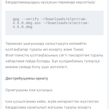
бағдарламаңыздың нұсқасын пәрменде көрсетіңіз):
gpg --verify ~/Downloads/electrum-
4.5.8.dmg.asc ~/Downloads/electrum-
4.5.8.dmg
Терминал шығысында салыстыруға келмейтін
қолтаңбалар туралы екі ескерту және Томас
Фоегтлинстің қолтаңбасының сәтті тексерілгені туралы
хабарлама пайда болады. Бұл қолданбаның түпнұсқа
екеніне сенімді болу үшін жеткілікті.
Дистрибуцияны орнату
Орнатушыны іске қосыңыз.
Іске қосылғаннан кейін, жүйе интернеттен жүктелген
бағдарлама орнатылып жатқаны туралы ескерту