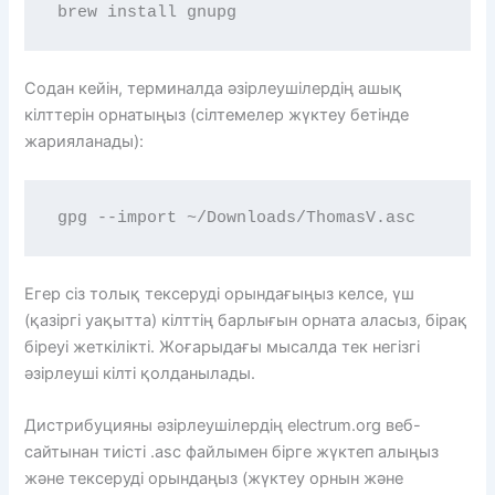
brew install gnupg
Содан кейін, терминалда әзірлеушілердің ашық
кілттерін орнатыңыз (сілтемелер жүктеу бетінде
жарияланады):
gpg --import ~/Downloads/ThomasV.asc
Егер сіз толық тексеруді орындағыңыз келсе, үш
(қазіргі уақытта) кілттің барлығын орната аласыз, бірақ
біреуі жеткілікті. Жоғарыдағы мысалда тек негізгі
әзірлеуші ​​кілті қолданылады.
Дистрибуцияны әзірлеушілердің electrum.org веб-
сайтынан тиісті .asc файлымен бірге жүктеп алыңыз
және тексеруді орындаңыз (жүктеу орнын және