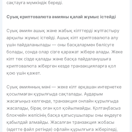
сақтауға мүмкіндік береді.
Суық криптовалюта әмияны қалай жұмыс істейді
Суық әмиян ашық және жабық кілттерді жұптастыру
арқылы жұмыс істейді. Ашық кілт криптовалюта алу
үшін пайдаланылады — оны басқалармен бөлісуге
болады, сонда олар сізге қаражат жібере алады. Жеке
кілт тек сізде қалады және басқа пайдаланушыға
криптовалюта жіберген кезде транзакцияларға қол
қою үшін қажет.
Суық әмиянның мәні — жеке кілт әрқашан интернетке
қосылмаған құрылғыда сақталады. Аударым
жасағыңыз келгенде, транзакция онлайн құрылғыда
жасалады, бірақ оған қол қойылмайды. Қолтаңбасыз
блокчейн желісінің басқа қатысушылары оны өңдеуге
қабылдай алмайды. Жасалған транзакция жобасы
(әдетте файл ретінде) офлайн құрылғыға жіберіледі,