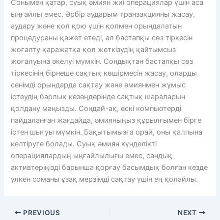
Сонымен қатар, суық әмиян жиі операциялар үшін аса
ыңғайлы емес. Әрбір аударым транзакцияны жасау,
аудару және қол қою үшін қолмен орындалатын
процедураны қажет етеді, ал бастапқы сөз тіркесін
жоғалту қаражатқа қол жеткізудің қайтымсыз
жоғалуына әкелуі мүмкін. Сондықтан бастапқы сөз
тіркесінің бірнеше сақтық көшірмесін жасау, оларды
сенімді орындарда сақтау және әмиянмен жұмыс
істеудің барлық кезеңдерінде сақтық шараларын
қолдану маңызды. Сондай-ақ, ескі компьютерді
пайдаланған жағдайда, әмияныңыз құрылғымен бірге
істен шығуы мүмкін. Бақытымызға орай, оны қалпына
келтіруге болады. Суық әмиян күнделікті
операциялардың ыңғайлылығы емес, сандық
активтеріңізді барынша қорғау басымдық болған кезде
үлкен соманы ұзақ мерзімді сақтау үшін ең қолайлы.
PREVIOUS
NEXT