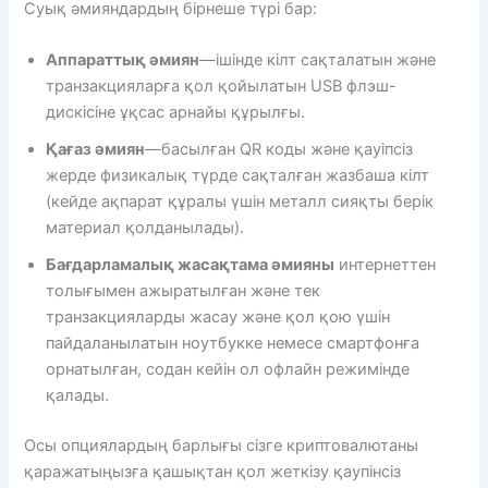
Суық әмияндардың бірнеше түрі бар:
Аппараттық әмиян
—ішінде кілт сақталатын және
транзакцияларға қол қойылатын USB флэш-
дискісіне ұқсас арнайы құрылғы.
Қағаз әмиян
—басылған QR коды және қауіпсіз
жерде физикалық түрде сақталған жазбаша кілт
(кейде ақпарат құралы үшін металл сияқты берік
материал қолданылады).
Бағдарламалық жасақтама әмияны
интернеттен
толығымен ажыратылған және тек
транзакцияларды жасау және қол қою үшін
пайдаланылатын ноутбукке немесе смартфонға
орнатылған, содан кейін ол офлайн режимінде
қалады.
Осы опциялардың барлығы сізге криптовалютаны
қаражатыңызға қашықтан қол жеткізу қаупінсіз