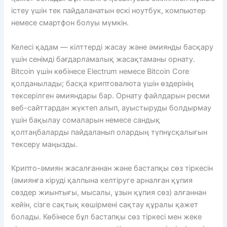
істеу үшін тек пайдаланатын ескі ноутбук, компьютер
немесе смартфон болуы мүмкін.
Келесі қадам — ​​кілттерді жасау және әмиянды басқару
үшін сенімді бағдарламалық жасақтаманы орнату.
Bitcoin үшін көбінесе Electrum немесе Bitcoin Core
қолданылады; басқа криптовалюта үшін өздерінің
тексерілген әмияндары бар. Орнату файлдарын ресми
веб-сайттардан жүктеп алып, ауыстыруды болдырмау
үшін бақылау сомаларын немесе сандық
қолтаңбаларды пайдаланып олардың түпнұсқалығын
тексеру маңызды.
Крипто-әмиян жасалғаннан және бастапқы сөз тіркесін
(әмиянға кіруді қалпына келтіруге арналған құпия
сөздер жиынтығы, мысалы, ұзын құпия сөз) алғаннан
кейін, сізге сақтық көшірмені сақтау құралы қажет
болады. Көбінесе бұл бастапқы сөз тіркесі мен жеке