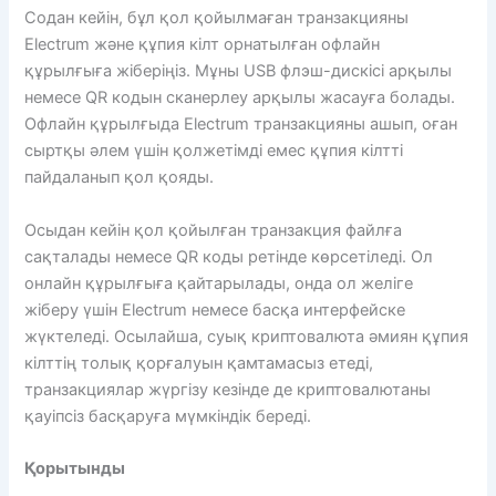
Содан кейін, бұл қол қойылмаған транзакцияны
Electrum және құпия кілт орнатылған офлайн
құрылғыға жіберіңіз. Мұны USB флэш-дискісі арқылы
немесе QR кодын сканерлеу арқылы жасауға болады.
Офлайн құрылғыда Electrum транзакцияны ашып, оған
сыртқы әлем үшін қолжетімді емес құпия кілтті
пайдаланып қол қояды.
Осыдан кейін қол қойылған транзакция файлға
сақталады немесе QR коды ретінде көрсетіледі. Ол
онлайн құрылғыға қайтарылады, онда ол желіге
жіберу үшін Electrum немесе басқа интерфейске
жүктеледі. Осылайша, суық криптовалюта әмиян құпия
кілттің толық қорғалуын қамтамасыз етеді,
транзакциялар жүргізу кезінде де криптовалютаны
қауіпсіз басқаруға мүмкіндік береді.
Қорытынды