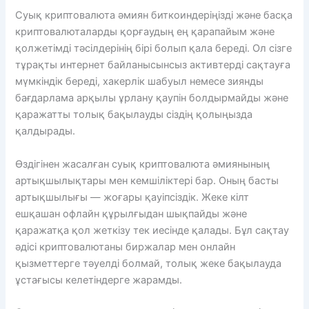
Суық криптовалюта әмиян биткоиндеріңізді және басқа
криптовалюталарды қорғаудың ең қарапайым және
қолжетімді тәсілдерінің бірі болып қала береді. Ол сізге
тұрақты интернет байланысынсыз активтерді сақтауға
мүмкіндік береді, хакерлік шабуыл немесе зиянды
бағдарлама арқылы ұрлану қаупін болдырмайды және
қаражатты толық бақылауды сіздің қолыңызда
қалдырады.
Өздігінен жасалған суық криптовалюта әмиянының
артықшылықтары мен кемшіліктері бар. Оның басты
артықшылығы — жоғары қауіпсіздік. Жеке кілт
ешқашан офлайн құрылғыдан шықпайды және
қаражатқа қол жеткізу тек иесінде қалады. Бұл сақтау
әдісі криптовалютаны биржалар мен онлайн
қызметтерге тәуелді болмай, толық жеке бақылауда
ұстағысы келетіндерге жарамды.