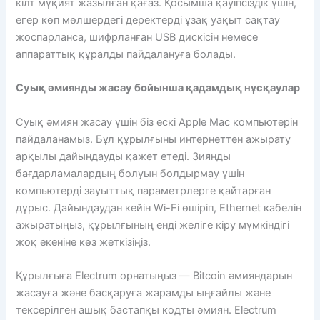
кілт мұқият жазылған қағаз. Қосымша қауіпсіздік үшін,
егер көп мөлшердегі деректерді ұзақ уақыт сақтау
жоспарланса, шифрланған USB дискісін немесе
аппараттық құралды пайдалануға болады.
Суық әмиянды жасау бойынша қадамдық нұсқаулар
Суық әмиян жасау үшін біз ескі Apple Mac компьютерін
пайдаланамыз. Бұл құрылғыны интернеттен ажырату
арқылы дайындауды қажет етеді. Зиянды
бағдарламалардың болуын болдырмау үшін
компьютерді зауыттық параметрлерге қайтарған
дұрыс. Дайындаудан кейін Wi-Fi өшіріп, Ethernet кабелін
ажыратыңыз, құрылғының енді желіге кіру мүмкіндігі
жоқ екеніне көз жеткізіңіз.
Құрылғыға Electrum орнатыңыз — Bitcoin әмияндарын
жасауға және басқаруға жарамды ыңғайлы және
тексерілген ашық бастапқы кодты әмиян. Electrum