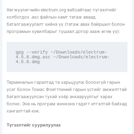
Хөгжүүлэгчийн electrum.org вэбсайтаас түгээлтийг
холбогдох .asc файлын хамт татаж аваад
баталгаажуулалт хийнэ үү (татаж авах байршил болон
програмын хувилбарыг тушаал дотор зааж өгнө үү):
gpg --verify ~/Downloads/electrum-
4.5.8.dmg.asc ~/Downloads/electrum-
4.5.8.dmg
Терминалын гаралтад та харьцуулж болохгүй гарын
үсэг болон Томас Фоегтлиний гарын үсгийг амжилттай
баталгаажуулсан тухай хоёр анхааруулгыг харах
болно. Энэ нь програм жинхэнэ гэдэгт итгэлтэй байхад
хангалттай юм.
Түгээлтийг суурилуулах