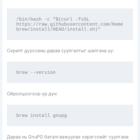
/bin/bash -c "$(curl -fsSL 
https://raw.githubusercontent.com/Home
brew/install/HEAD/install.sh)"
Скрипт дууссаны дараа суулгалтыг шалгана уу:
brew --version
Ойролцоогоор үр дүн:
brew install gnupg
Дараа нь GnuPG баталгаажуулах хэрэгслийг суулгана