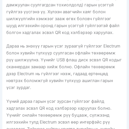
дамжуулан суулгагдсан тохиолдолд) гарын үсэггүй
гүйлгээ үүсгэнэ үү. Хүлээн авагчийн хаяг болон
шилжүүлгийн хэмжээг зааж өгөх боловч гүйлгээг
шууд илгээхийн оронд гарын үсэггүй гүйлгээтэй файл
болгон хадгалах эсвэл QR код хэлбэрээр харуулах.
Дараа нь энэхүү гарын үсэг зураагүй гүйлгээг Electrum
болон хувийн түлхүүр суулгасан офлайн төхөөрөмж
рүү шилжүүлнэ. Үүнийг USB флаш диск эсвэл QR кодыг
сканнердах замаар хийж болно. Офлайн төхөөрөмж
дээр Electrum нь гүйлгээг нээж, гадаад ертөнцөд
нэвтрэх боломжгүй хувийн түлхүүр ашиглан гарын
үсэг зурдаг.
Үүний дараа гарын үсэг зурсан гүйлгээг файлд
хадгалах эсвэл QR код хэлбэрээр харуулах болно.
Үүнийг онлайн төхөөрөмж рүү буцааж, сүлжээнд
илгээхийн тулд Electrum эсвэл өөр интерфэйс рүү
ачаалдаг. Тиймээс хүйтэн крипто түрийвч нь хувийн