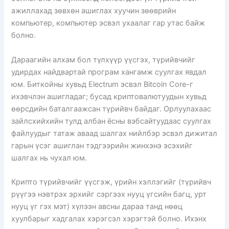
ажиллахад зөвхөн ашиглах хуучин зөөврийн
компьютер, компьютер эсвэл ухаалаг гар утас байж
болно.
Дараагийн алхам бол түлхүүр үүсгэх, түрийвчийг
удирдах найдвартай програм хангамж суулгах явдал
юм. Биткойны хувьд Electrum эсвэл Bitcoin Core-г
ихэвчлэн ашигладаг; бусад криптовалютуудын хувьд
өөрсдийн баталгаажсан түрийвч байдаг. Орлуулахаас
зайлсхийхийн тулд албан ёсны вэбсайтуудаас суулгах
файлуудыг татаж аваад шалгах нийлбэр эсвэл дижитал
гарын үсэг ашиглан тэдгээрийн жинхэнэ эсэхийг
шалгах нь чухал юм.
Крипто түрийвчийг үүсгэж, үрийн хэллэгийг (түрийвч
рүүгээ нэвтрэх эрхийг сэргээх нууц үгсийн багц, урт
нууц үг гэх мэт) хүлээн авсны дараа танд нөөц
хуулбарыг хадгалах хэрэгсэл хэрэгтэй болно. Ихэнх