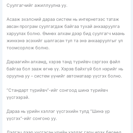
Суулгагчийг ажиллуулна уу.
Асааж эхэлсний дараа систем нь интернетээс татаж
авсан програм суулгагдаж байгаа тухай анхааруулга
харуулах болно. Өмнөх алхам дээр бид суулгагч маань
жинхэнэ эсэхийг шалгасан тул та энэ анхааруулгыг үл
тоомсорлож болно.
Дараагийн алхамд, хэрэв танд түрийвч сэргээх файл
байгаа бол зааж өгнө үү. Хэрэв байхгүй бол нэрийг нь
оруулна уу – систем үүнийг автоматаар үүсгэх болно.
“Стандарт түрийвч”-ийг сонгоод шинэ түрийвч
үүсгээрэй.
Дараа нь үрийн хэллэг үүсгэхийн тулд “Шинэ үр
үүсгэх”-ийг сонгоно уу.
Дэлгэц дээр үүсгэсэн үрийн хэллэг гарч ирэх бөгөөд