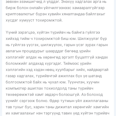
зөвхөн эзэмшигчид л үлддэг. Энэхүү хадгалах арга нь
бирж болон онлайн үйлчилгээнээс хамааралгүйгээр
криптовалютыг бүрэн хувийн хяналтандаа байлгахыг
хүсдэг хүмүүст тохиромжтой.
Үүний зэрэгцээ, хүйтэн түрийвч нь байнга гүйлгээ
хийхэд тийм ч тохиромжтой биш юм. Шилжүүлэг бүр
нь гүйлгээ үүсгэх, шилжүүлэх, гарын үсэг зурах гарын
авлагын процедурыг шаарддаг бөгөөд үрийн
хэллэгийг алдах нь хөрөнгөд эргэлт буцалтгүй хандах
боломжийг алдахад хүргэдэг. Тиймээс үрийн
хэллэгийн хэд хэдэн нөөц хуулбарыг хийх, найдвартай
газар хадгалах, түрийвчтэй ажиллах бүх үе шатанд
болгоомжтой байх нь чухал юм. Түүнчлэн, хуучин
компьютер ашиглах тохиолдолд таны түрийвч
төхөөрөмжтэй хамт эвдэрч болзошгүй. Аз болоход
үүнийг сэргээж болно. Өдөр тутмын үйл ажиллагааны
тав тухыг бус, харин таны дижитал хөрөнгийг хамгийн
их хамгаалахыг нэн тэргүүнд тавих үед хүйтэн түрийвч