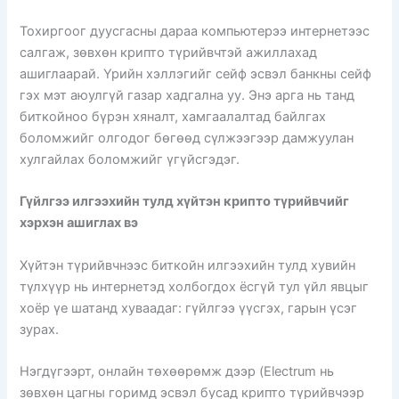
Тохиргоог дуусгасны дараа компьютерээ интернетээс
салгаж, зөвхөн крипто түрийвчтэй ажиллахад
ашиглаарай. Үрийн хэллэгийг сейф эсвэл банкны сейф
гэх мэт аюулгүй газар хадгална уу. Энэ арга нь танд
биткойноо бүрэн хяналт, хамгаалалтад байлгах
боломжийг олгодог бөгөөд сүлжээгээр дамжуулан
хулгайлах боломжийг үгүйсгэдэг.
Гүйлгээ илгээхийн тулд хүйтэн крипто түрийвчийг
хэрхэн ашиглах вэ
Хүйтэн түрийвчнээс биткойн илгээхийн тулд хувийн
түлхүүр нь интернетэд холбогдох ёсгүй тул үйл явцыг
хоёр үе шатанд хуваадаг: гүйлгээ үүсгэх, гарын үсэг
зурах.
Нэгдүгээрт, онлайн төхөөрөмж дээр (Electrum нь
зөвхөн цагны горимд эсвэл бусад крипто түрийвчээр