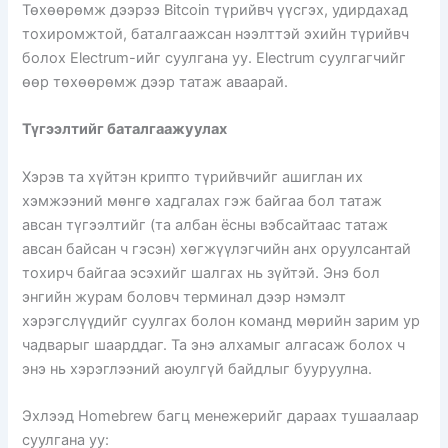
Төхөөрөмж дээрээ Bitcoin түрийвч үүсгэх, удирдахад
тохиромжтой, баталгаажсан нээлттэй эхийн түрийвч
болох Electrum-ийг суулгана уу. Electrum суулгагчийг
өөр төхөөрөмж дээр татаж аваарай.
Түгээлтийг баталгаажуулах
Хэрэв та хүйтэн крипто түрийвчийг ашиглан их
хэмжээний мөнгө хадгалах гэж байгаа бол татаж
авсан түгээлтийг (та албан ёсны вэбсайтаас татаж
авсан байсан ч гэсэн) хөгжүүлэгчийн анх оруулсантай
тохирч байгаа эсэхийг шалгах нь зүйтэй. Энэ бол
энгийн журам боловч терминал дээр нэмэлт
хэрэгслүүдийг суулгах болон команд мөрийн зарим ур
чадварыг шаарддаг. Та энэ алхамыг алгасаж болох ч
энэ нь хэрэглээний аюулгүй байдлыг бууруулна.
Эхлээд Homebrew багц менежерийг дараах тушаалаар
суулгана уу: