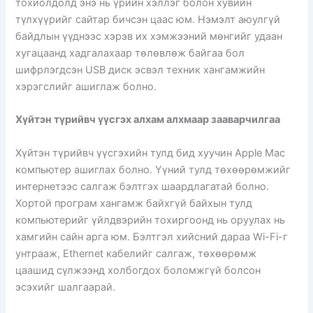
тохиолдолд энэ нь үрийн хэллэг болон хувийн
түлхүүрийг сайтар бичсэн цаас юм. Нэмэлт аюулгүй
байдлын үүднээс хэрэв их хэмжээний мөнгийг удаан
хугацаанд хадгалахаар төлөвлөж байгаа бол
шифрлэгдсэн USB диск эсвэл техник хангамжийн
хэрэгслийг ашиглаж болно.
Хүйтэн түрийвч үүсгэх алхам алхмаар зааварчилгаа
Хүйтэн түрийвч үүсгэхийн тулд бид хуучин Apple Mac
компьютер ашиглах болно. Үүний тулд төхөөрөмжийг
интернетээс салгаж бэлтгэх шаардлагатай болно.
Хортой програм хангамж байхгүй байхын тулд
компьютерийг үйлдвэрийн тохиргоонд нь оруулах нь
хамгийн сайн арга юм. Бэлтгэл хийсний дараа Wi-Fi-г
унтрааж, Ethernet кабелийг салгаж, төхөөрөмж
цаашид сүлжээнд холбогдох боломжгүй болсон
эсэхийг шалгаарай.