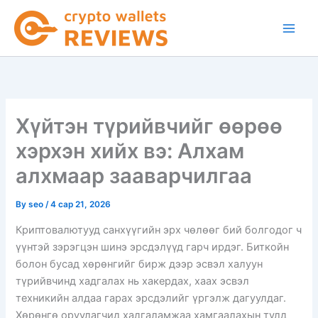
Skip
to
content
Хүйтэн түрийвчийг өөрөө
хэрхэн хийх вэ: Алхам
алхмаар зааварчилгаа
By
seo
/
4 сар 21, 2026
Криптовалютууд санхүүгийн эрх чөлөөг бий болгодог ч
үүнтэй зэрэгцэн шинэ эрсдэлүүд гарч ирдэг. Биткойн
болон бусад хөрөнгийг бирж дээр эсвэл халуун
түрийвчинд хадгалах нь хакердах, хаах эсвэл
техникийн алдаа гарах эрсдэлийг үргэлж дагуулдаг.
Хөрөнгө оруулагчид хадгаламжаа хамгаалахын тулд