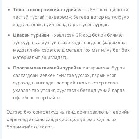
Тоног төхөөрөмжийн түрийвч
—USB флаш дисктэй
төстэй тусгай төхөөрөмж бөгөөд дотор нь түлхүүр
хадгалагдаж, гүйлгээнд гарын үсэг зурдаг.
Цаасан түрийвч
—хэвлэсэн QR код болон бичмэл
түлхүүр нь аюулгүй газар хадгалагддаг (заримдаа
мэдээллийн хэрэгсэлд металл гэх мэт илүү бат бөх
материалыг ашигладаг).
Програм хангамжийн түрийвч
интернетээс бүрэн
салгагдсан, зөвхөн гүйлгээ үүсгэх, гарын үсэг
зурахад ашигладаг зөөврийн компьютер эсвэл
ухаалаг гар утсанд суулгасан бөгөөд үүний дараа
офлайн хэвээр байна.
Эдгээр бүх сонголтууд нь танд криптовалютыг өөрийн
хөрөнгөд алсаас хандах эрсдэлгүйгээр хадгалах
боломжийг олгодог.