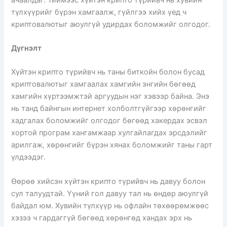
түлхүүрийг бүрэн хамгаалж, гүйлгээ хийх үед ч
криптовалютыг аюулгүй удирдах боломжийг олгодог.
Дүгнэлт
Хүйтэн крипто түрийвч нь таны биткойн болон бусад
криптовалютыг хамгаалах хамгийн энгийн бөгөөд
хамгийн хүртээмжтэй аргуудын нэг хэвээр байна. Энэ
нь танд байнгын интернет холболтгүйгээр хөрөнгийг
хадгалах боломжийг олгодог бөгөөд хакердах эсвэл
хортой програм хангамжаар хулгайлагдах эрсдэлийг
арилгаж, хөрөнгийг бүрэн хянах боломжийг таны гарт
үлдээдэг.
Өөрөө хийсэн хүйтэн крипто түрийвч нь давуу болон
сул талуудтай. Үүний гол давуу тал нь өндөр аюулгүй
байдал юм. Хувийн түлхүүр нь офлайн төхөөрөмжөөс
хэзээ ч гардаггүй бөгөөд хөрөнгөд хандах эрх нь