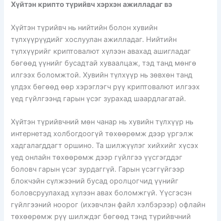
Хүйтэн крипто түрийвч хэрхэн ажилладаг вэ
Хүйтэн түрийвч нь нийтийн болон хувийн
түлхүүрүүдийг хослуулан ажилладаг. Нийтийн
түлхүүрийг криптовалют хүлээн авахад ашигладаг
бөгөөд үүнийг бусадтай хуваалцаж, тэд танд мөнгө
илгээх боломжтой. Хувийн түлхүүр нь зөвхөн танд
үлдэх бөгөөд өөр хэрэглэгч рүү криптовалют илгээх
үед гүйлгээнд гарын үсэг зурахад шаардлагатай.
Хүйтэн түрийвчний мөн чанар нь хувийн түлхүүр нь
интернетэд холбогдоогүй төхөөрөмж дээр үргэлж
хадгалагддагт оршино. Та шилжүүлэг хийхийг хүсэх
үед онлайн төхөөрөмж дээр гүйлгээ үүсгэгддэг
боловч гарын үсэг зурдаггүй. Гарын үсэггүйгээр
блокчэйн сүлжээний бусад оролцогчид үүнийг
боловсруулахад хүлээн авах боломжгүй. Үүсгэсэн
гүйлгээний ноорог (ихэвчлэн файл хэлбэрээр) офлайн
төхөөрөмж рүү шилждэг бөгөөд тэнд түрийвчний