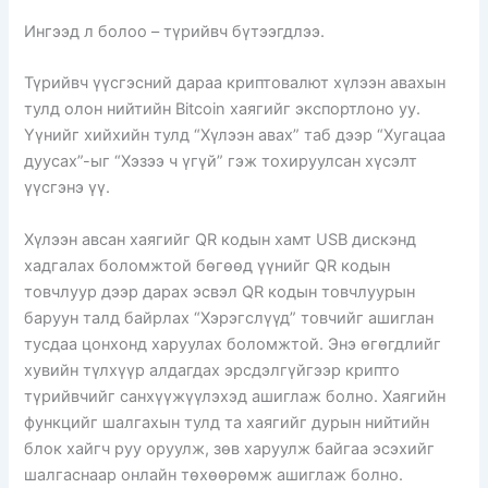
Ингээд л болоо – түрийвч бүтээгдлээ.
Түрийвч үүсгэсний дараа криптовалют хүлээн авахын
тулд олон нийтийн Bitcoin хаягийг экспортлоно уу.
Үүнийг хийхийн тулд “Хүлээн авах” таб дээр “Хугацаа
дуусах”-ыг “Хэзээ ч үгүй” гэж тохируулсан хүсэлт
үүсгэнэ үү.
Хүлээн авсан хаягийг QR кодын хамт USB дискэнд
хадгалах боломжтой бөгөөд үүнийг QR кодын
товчлуур дээр дарах эсвэл QR кодын товчлуурын
баруун талд байрлах “Хэрэгслүүд” товчийг ашиглан
тусдаа цонхонд харуулах боломжтой. Энэ өгөгдлийг
хувийн түлхүүр алдагдах эрсдэлгүйгээр крипто
түрийвчийг санхүүжүүлэхэд ашиглаж болно. Хаягийн
функцийг шалгахын тулд та хаягийг дурын нийтийн
блок хайгч руу оруулж, зөв ​​​​харуулж байгаа эсэхийг
шалгаснаар онлайн төхөөрөмж ашиглаж болно.