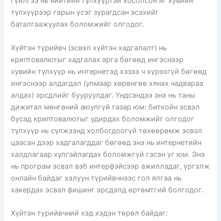
гүйлгээ нь нийтийн түлхүүртэй хосолсон яг хувийн
түлхүүрээр гарын үсэг зурагдсан эсэхийг
баталгаажуулах боломжийг олгодог.
Хүйтэн түрийвч (эсвэл хүйтэн хадгалалт) нь
криптовалютыг хадгалах арга бөгөөд ингэснээр
хувийн түлхүүр нь интернетэд хэзээ ч хүрэхгүй бөгөөд
ингэснээр алдагдал (улмаар хөрөнгөө хянах чадвараа
алдах) эрсдлийг бууруулдаг. Үндсэндээ энэ нь таны
дижитал мөнгөний аюулгүй газар юм: биткойн эсвэл
бусад криптовалютыг удирдах боломжийг олгодог
түлхүүр нь сүлжээнд холбогдоогүй төхөөрөмж эсвэл
цаасан дээр хадгалагддаг бөгөөд энэ нь интернетийн
халдлагаар хулгайлагдах боломжгүй гэсэн үг юм. Энэ
нь програм эсвэл вэб интерфэйсээр ажилладаг, үргэлж
онлайн байдаг халуун түрийвчнээс гол ялгаа нь
хакердах эсвэл фишинг эрсдэлд өртөмтгий болгодог.
Хүйтэн түрийвчний хэд хэдэн төрөл байдаг: