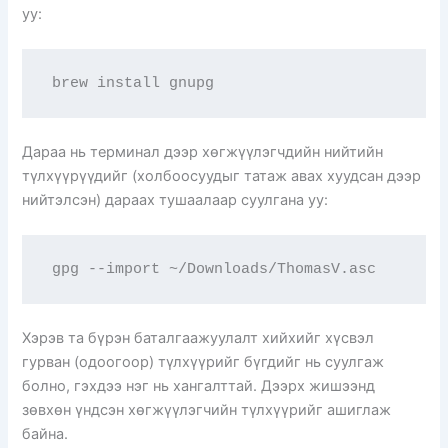
уу:
brew install gnupg
Дараа нь терминал дээр хөгжүүлэгчдийн нийтийн
түлхүүрүүдийг (холбоосуудыг татаж авах хуудсан дээр
нийтэлсэн) дараах тушаалаар суулгана уу:
gpg --import ~/Downloads/ThomasV.asc
Хэрэв та бүрэн баталгаажуулалт хийхийг хүсвэл
гурван (одоогоор) түлхүүрийг бүгдийг нь суулгаж
болно, гэхдээ нэг нь хангалттай. Дээрх жишээнд
зөвхөн үндсэн хөгжүүлэгчийн түлхүүрийг ашиглаж
байна.