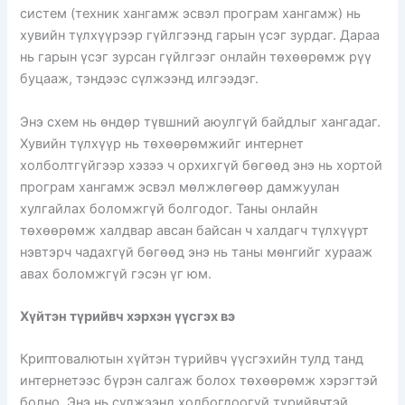
систем (техник хангамж эсвэл програм хангамж) нь
хувийн түлхүүрээр гүйлгээнд гарын үсэг зурдаг. Дараа
нь гарын үсэг зурсан гүйлгээг онлайн төхөөрөмж рүү
буцааж, тэндээс сүлжээнд илгээдэг.
Энэ схем нь өндөр түвшний аюулгүй байдлыг хангадаг.
Хувийн түлхүүр нь төхөөрөмжийг интернет
холболтгүйгээр хэзээ ч орхихгүй бөгөөд энэ нь хортой
програм хангамж эсвэл мөлжлөгөөр дамжуулан
хулгайлах боломжгүй болгодог. Таны онлайн
төхөөрөмж халдвар авсан байсан ч халдагч түлхүүрт
нэвтэрч чадахгүй бөгөөд энэ нь таны мөнгийг хурааж
авах боломжгүй гэсэн үг юм.
Хүйтэн түрийвч хэрхэн үүсгэх вэ
Криптовалютын хүйтэн түрийвч үүсгэхийн тулд танд
интернетээс бүрэн салгаж болох төхөөрөмж хэрэгтэй
болно. Энэ нь сүлжээнд холбогдоогүй түрийвчтэй