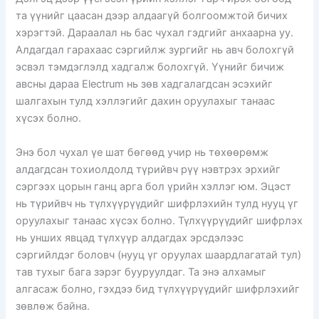
та үүнийг цаасан дээр алдаагүй болгоомжтой бичих
хэрэгтэй. Дараалал нь бас чухал гэдгийг анхаарна уу.
Алдагдал гарахаас сэргийлж зургийг нь авч болохгүй
эсвэл тэмдэглэлд хадгалж болохгүй. Үүнийг бичиж
авсны дараа Electrum нь зөв хадгалагдсан эсэхийг
шалгахын тулд хэллэгийг дахин оруулахыг танаас
хүсэх болно.
Энэ бол чухал үе шат бөгөөд учир нь төхөөрөмж
алдагдсан тохиолдолд түрийвч рүү нэвтрэх эрхийг
сэргээх цорын ганц арга бол үрийн хэллэг юм. Эцэст
нь түрийвч нь түлхүүрүүдийг шифрлэхийн тулд нууц үг
оруулахыг танаас хүсэх болно. Түлхүүрүүдийг шифрлэх
нь унших явцад түлхүүр алдагдах эрсдэлээс
сэргийлдэг боловч (нууц үг оруулах шаардлагатай тул)
тав тухыг бага зэрэг бууруулдаг. Та энэ алхамыг
алгасаж болно, гэхдээ бид түлхүүрүүдийг шифрлэхийг
зөвлөж байна.