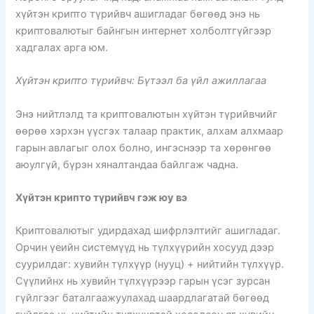
хүйтэн крипто түрийвч ашигладаг бөгөөд энэ нь
криптовалютыг байнгын интернет холболтгүйгээр
хадгалах арга юм.
Хүйтэн крипто түрийвч: Бүтээл ба үйл ажиллагаа
Энэ нийтлэлд та криптовалютын хүйтэн түрийвчийг
өөрөө хэрхэн үүсгэх талаар практик, алхам алхмаар
гарын авлагыг олох болно, ингэснээр та хөрөнгөө
аюулгүй, бүрэн хяналтандаа байлгаж чадна.
Хүйтэн крипто түрийвч гэж юу вэ
Криптовалютыг удирдахад шифрлэлтийг ашигладаг.
Орчин үеийн системүүд нь түлхүүрийн хосууд дээр
суурилдаг: хувийн түлхүүр (нууц) + нийтийн түлхүүр.
Сүүлийнх нь хувийн түлхүүрээр гарын үсэг зурсан
гүйлгээг баталгаажуулахад шаардлагатай бөгөөд