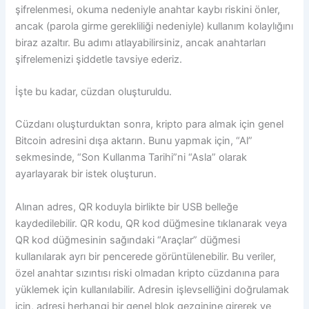
şifrelenmesi, okuma nedeniyle anahtar kaybı riskini önler,
ancak (parola girme gerekliliği nedeniyle) kullanım kolaylığını
biraz azaltır. Bu adımı atlayabilirsiniz, ancak anahtarları
şifrelemenizi şiddetle tavsiye ederiz.
İşte bu kadar, cüzdan oluşturuldu.
Cüzdanı oluşturduktan sonra, kripto para almak için genel
Bitcoin adresini dışa aktarın. Bunu yapmak için, “Al”
sekmesinde, “Son Kullanma Tarihi”ni “Asla” olarak
ayarlayarak bir istek oluşturun.
Alınan adres, QR koduyla birlikte bir USB belleğe
kaydedilebilir. QR kodu, QR kod düğmesine tıklanarak veya
QR kod düğmesinin sağındaki “Araçlar” düğmesi
kullanılarak ayrı bir pencerede görüntülenebilir. Bu veriler,
özel anahtar sızıntısı riski olmadan kripto cüzdanına para
yüklemek için kullanılabilir. Adresin işlevselliğini doğrulamak
için, adresi herhangi bir genel blok gezginine girerek ve