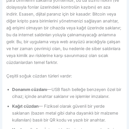
para birimlerini saklama yöntemidir; bu da sızıntı riskini (ve
dolayısıyla fonlar üzerindeki kontrolün kaybını) en aza
indirir. Esasen, dijital paranız için bir kasadır: Bitcoin veya
diğer kripto para birimlerini yönetmenizi sağlayan anahtar,
ağ erişimi olmayan bir cihazda veya kağıt üzerinde saklanır;
bu da internet saldırıları yoluyla çalınamayacağı anlamına
gelir. Bu, bir uygulama veya web arayüzü aracılığıyla çalışan
ve her zaman çevrimiçi olan, bu nedenle de siber saldırılara
veya kimlik avı risklerine karşı savunmasız olan sıcak
cüzdanlardan temel farktır.
Çeşitli soğuk cüzdan türleri vardır:
Donanım cüzdanı
—USB flash belleğe benzeyen özel bir
cihaz; içinde anahtar saklanır ve işlemler imzalanır.
Kağıt cüzdan
— Fiziksel olarak güvenli bir yerde
saklanan (bazen metal gibi daha dayanıklı bir malzeme
kullanılan) basılı bir QR kodu ve yazılı bir anahtar.