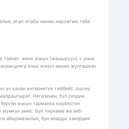
алык, этап-этабы менен көрсөтмө таба
 таянат: жеке ачкыч (жашыруун) + ачык
ранзакцияга ачык ачкыч менен жупташкан
ч эч качан интернетке тийбейт, ошону
алдаштырат. Негизинен, бул сиздин
 берген ачкыч тармакка кирбестен
у мүмкүн эмес. Бул тиркеме же веб-
ги айырмачылык, бул аларды хакердик