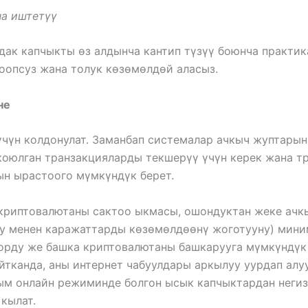
на иштетүү
дак капчыкты өз алдынча кантип түзүү боюнча практик
оопсуз жана толук көзөмөлдөй аласыз.
не
үн колдонулат. Заманбап системалар ачкыч жуптарына
коюлган транзакцияларды текшерүү үчүн керек жана т
ын ырастоого мүмкүндүк берет.
 криптовалютаны сактоо ыкмасы, ошондуктан жеке ачкы
ну менен каражаттарды көзөмөлдөөнү жоготууну) миним
дорду же башка криптовалютаны башкарууга мүмкүндүк
айтканда, аны интернет чабуулдары аркылуу уурдап алу
ым онлайн режиминде болгон ысык капчыктардан негиз
кылат.