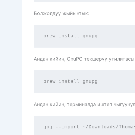
Болжолдуу жыйынтык:
brew install gnupg
Андан кийин, GnuPG текшерүү утилитасы
brew install gnupg
Андан кийин, терминалда иштеп чыгуучу
gpg --import ~/Downloads/Thoma