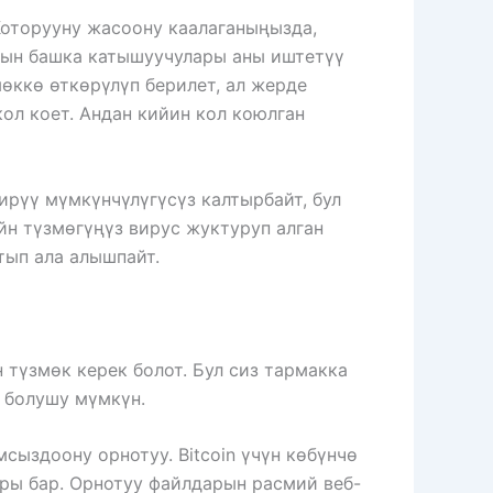
Которууну жасоону каалаганыңызда,
ынын башка катышуучулары аны иштетүү
мөккө өткөрүлүп берилет, ал жерде
ол коет. Андан кийин кол коюлган
ирүү мүмкүнчүлүгүсүз калтырбайт, бул
йн түзмөгүңүз вирус жуктуруп алган
тып ала алышпайт.
 түзмөк керек болот. Бул сиз тармакка
 болушу мүмкүн.
сыздоону орнотуу. Bitcoin үчүн көбүнчө
ары бар. Орнотуу файлдарын расмий веб-