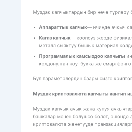
Муздак капчыктардын бир нече түрлөрү 
Аппараттык капчык
— ичинде ачкыч са
Кагаз капчык
— коопсуз жерде физикал
металл сыяктуу бышык материал колдо
Программалык камсыздоо капчыгы
ин
колдонулган ноутбукка же смартфонго 
Бул параметрлердин баары сизге крипто
Муздак криптовалюта капчыгы кантип и
Муздак капчык ачык жана купуя ачкычта
башкалар менен бөлүшсө болот, ошондо а
криптовалюта жөнөтүүдө транзакцияларга