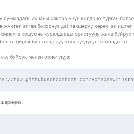
у суммадагы акчаны сактоо үчүн колдоно турган болсо
 жүктөп алган болсоңуз да) текшерүү керек, ал иштеп
ерминалга кошумча куралдарды орнотууну жана буйрук
болот, бирок бул колдонуу коопсуздугун төмөндөтөт.
нкү буйрук менен орнотуңуз:
ps://raw.githubusercontent.com/Homebrew/insta
кшериңиз: