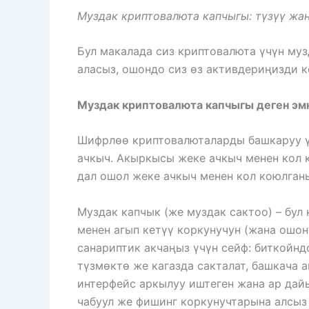
Муздак криптовалюта капчыгы: түзүү жа
Бул макалада сиз криптовалюта үчүн муз
аласыз, ошондо сиз өз активдериңизди к
Муздак криптовалюта капчыгы деген эм
Шифрлөө криптовалюталарды башкаруу үч
ачкыч. Акыркысы жеке ачкыч менен кол 
дал ошол жеке ачкыч менен кол коюлган
Муздак капчык (же муздак сактоо) – бул
менен агып кетүү коркунучун (жана ошо
санариптик акчаңыз үчүн сейф: биткойн
түзмөктө же кагазда сакталат, башкача 
интерфейс аркылуу иштеген жана ар дай
чабуул же фишинг коркунучтарына алсыз 