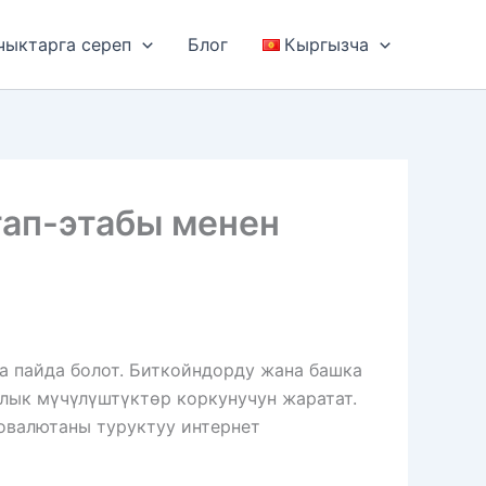
чыктарга сереп
Блог
Кыргызча
тап-этабы менен
а пайда болот. Биткойндорду жана башка
лык мүчүлүштүктөр коркунучун жаратат.
овалютаны туруктуу интернет