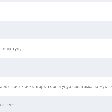
н орнотуңуз:
лардын ачык ачкычтарын орнотуңуз (шилтемелер жүктө
sV.asc