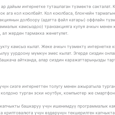
 ар дайым интернетке туташпаган түзмөктө сакталат. 
рок ага кол коюлбайт. Кол коюлбаса, блокчейн тармаг
закциянын долбоору (адатта файл катары) оффлайн түз
ммалык камсыздоо) транзакцияга купуя ачкыч менен к
, ал жерден тармакка жөнөтүлөт.
укту камсыз кылат. Жеке ачкыч түзмөктү интернетке к
луу уурдоону мүмкүн эмес кылат. Эгерде сиздин онла
, башкача айтканда, алар сиздин каражаттарыңызды тар
үчүн сизге интернеттен толугу менен ажыратыла турган
 колдоно турган эски ноутбук, компьютер же смартфон
а капчыкты башкаруу үчүн ишенимдүү программалык кам
ашка криптовалюта үчүн өздөрүнүн текшерилген капчыкт