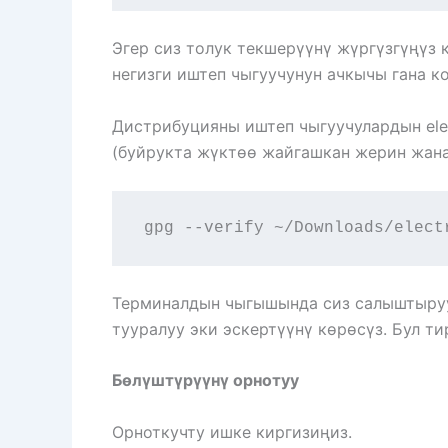
Эгер сиз толук текшерүүнү жүргүзгүңүз 
негизги иштеп чыгуучунун ачкычы гана ко
Дистрибуцияны иштеп чыгуучулардын ele
(буйрукта жүктөө жайгашкан жерин жана
gpg --verify ~/Downloads/elect
Терминалдын чыгышында сиз салыштырууг
тууралуу эки эскертүүнү көрөсүз. Бул т
Бөлүштүрүүнү орнотуу
Орноткучту ишке киргизиңиз.