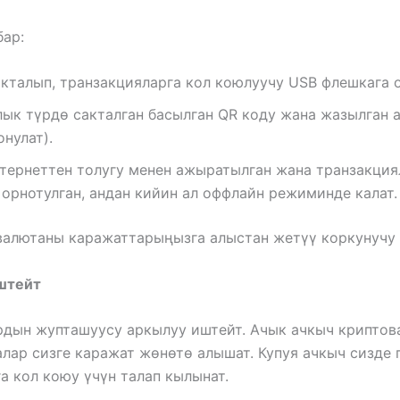
бар:
кталып, транзакцияларга кол коюлуучу USB флешкага 
ык түрдө сакталган басылган QR коду жана жазылган 
нулат).
тернеттен толугу менен ажыратылган жана транзакциял
орнотулган, андан кийин ал оффлайн режиминде калат.
валютаны каражаттарыңызга алыстан жетүү коркунучу 
штейт
рдын жупташуусу аркылуу иштейт. Ачык ачкыч криптов
лар сизге каражат жөнөтө алышат. Купуя ачкыч сизде 
 кол коюу үчүн талап кылынат.