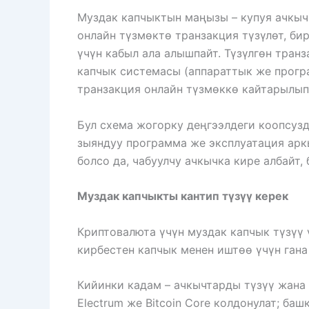
Муздак капчыктын маңызы – купуя ачкыч
онлайн түзмөктө транзакция түзүлөт, би
үчүн кабыл ала алышпайт. Түзүлгөн тран
капчык системасы (аппараттык же програ
транзакция онлайн түзмөккө кайтарылып
Бул схема жогорку деңгээлдеги коопсузд
зыяндуу программа же эксплуатация аркы
болсо да, чабуулчу ачкычка кире албайт
Муздак капчыкты кантип түзүү керек
Криптовалюта үчүн муздак капчык түзүү 
кирбестен капчык менен иштөө үчүн гана
Кийинки кадам – ​​ачкычтарды түзүү жан
Electrum же Bitcoin Core колдонулат; б