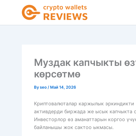
Skip
to
content
Муздак капчыкты өзү
көрсөтмө
By
seo
/
Май 14, 2026
Криптовалюталар каржылык эркиндикти ж
активдерди биржада же ысык капчыкта с
Инвесторлор өз аманаттарын коргоо үчү
байланышы жок сактоо ыкмасы.