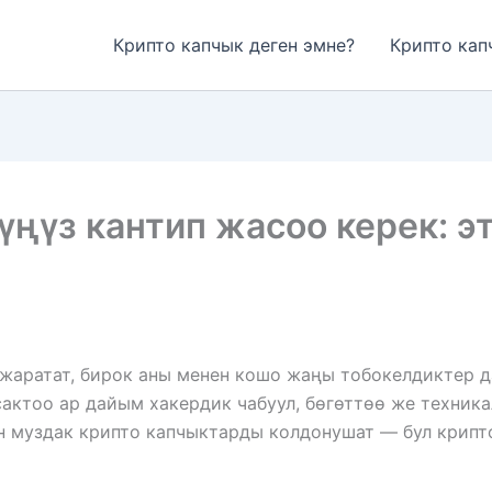
Крипто капчык деген эмне?
Крипто кап
ңүз кантип жасоо керек: э
аратат, бирок аны менен кошо жаңы тобокелдиктер д
актоо ар дайым хакердик чабуул, бөгөттөө же техника
н муздак крипто капчыктарды колдонушат — бул крипт