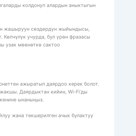
мгаларды колдонуп алардын аныктыгын
чүн жашыруун сөздөрдүн жыйындысы,
. Көпчүлүк учурда, бул үрөн фразасы
ны узак мөөнөткө сактоо
ернеттен ажыратып даярдоо керек болот.
акшы. Даярдыктан кийин, Wi-Fi’ды
экенине ынаныңыз.
айлуу жана текшерилген ачык булактуу