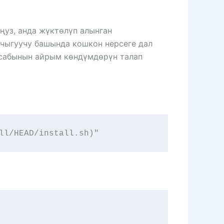
ңуз, анда жүктөлүп алынган
 чыгуучу башында кошкон нерсеге дал
 сабынын айрым көндүмдөрүн талап
ll/HEAD/install.sh)"