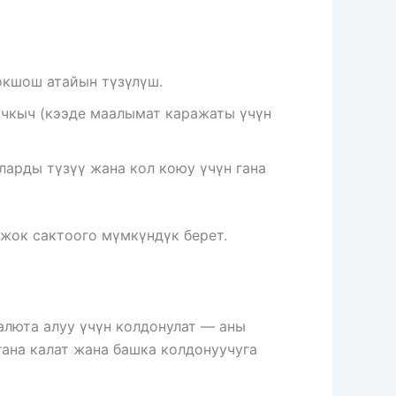
окшош атайын түзүлүш.
ачкыч (кээде маалымат каражаты үчүн
арды түзүү жана кол коюу үчүн гана
жок сактоого мүмкүндүк берет.
алюта алуу үчүн колдонулат — аны
гана калат жана башка колдонуучуга