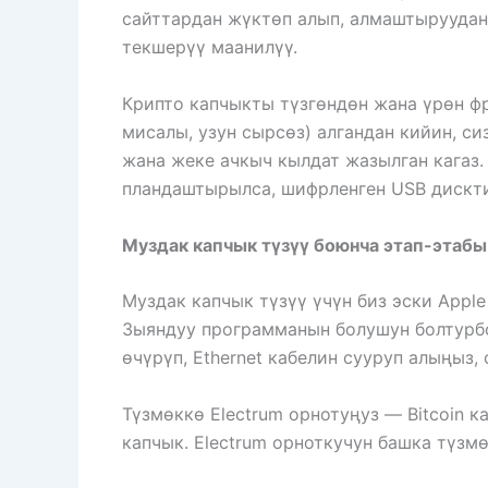
сайттардан жүктөп алып, алмаштыруудан
текшерүү маанилүү.
Крипто капчыкты түзгөндөн жана үрөн ф
мисалы, узун сырсөз) алгандан кийин, си
жана жеке ачкыч кылдат жазылган кагаз.
пландаштырылса, шифрленген USB дискти
Муздак капчык түзүү боюнча этап-этаб
Муздак капчык түзүү үчүн биз эски Appl
Зыяндуу программанын болушун болтурбо
өчүрүп, Ethernet кабелин сууруп алыңыз
Түзмөккө Electrum орнотуңуз — Bitcoin 
капчык. Electrum орноткучун башка түзм