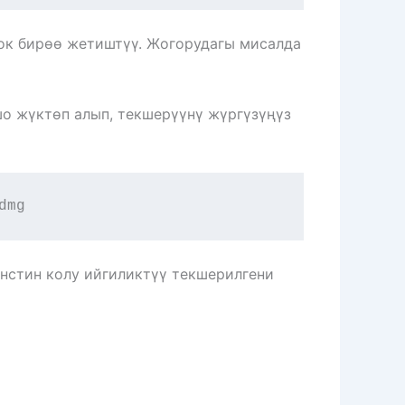
ирок бирөө жетиштүү. Жогорудагы мисалда
шо жүктөп алып, текшерүүнү жүргүзүңүз
dmg
нстин колу ийгиликтүү текшерилгени