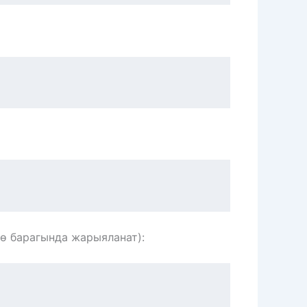
ө барагында жарыяланат):