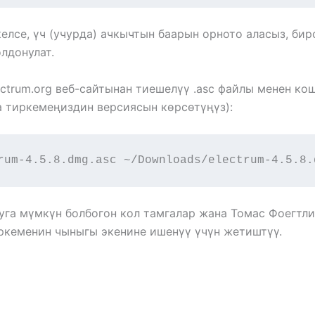
келсе, үч (учурда) ачкычтын баарын орното аласыз, б
лдонулат.
ctrum.org веб-сайтынан тиешелүү .asc файлы менен ко
 тиркемеңиздин версиясын көрсөтүңүз):
rum-4.5.8.dmg.asc ~/Downloads/electrum-4.5.8.
а мүмкүн болбогон кол тамгалар жана Томас Фоегтли
иркеменин чыныгы экенине ишенүү үчүн жетиштүү.