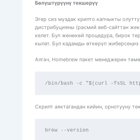
Бөлүштүрүүнү текшерүү
Эгер сиз муздак крипто капчыкты олутту
дистрибуцияны (расмий веб-сайттан жеке
келет. Бул жөнөкөй процедура, бирок т
кылат. Бул кадамды өткөрүп жиберсеңиз 
Алгач, Homebrew пакет менеджерин төмө
/bin/bash -c "$(curl -fsSL htt
Скрипт аяктагандан кийин, орнотууну те
brew --version