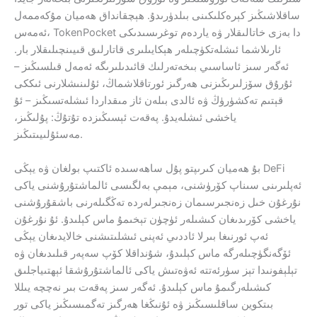
ساقلاشىڭىز كېرەكلىكىنى بىلدۈرىدۇ. ھېچقانداق ھەميان مۇكەممەل
ئەمەس، TokenPocket دا بەزى خاتالىقلار ۋە ياردەم توغرىسىدىكى
ئارىلاشما ئىشلەتكۈچىلەر ھېكايىلىرى قاتارلىق قىيىنچىلىقلار بار.
ئەگەر سىز ئاساسىي بىخەتەرلىك قائىدىلىرىگە ئەمەل قىلسىڭىز –
ئۇرۇق سۆزلىرىڭىزنى ھەرگىز ئورتاقلاشماڭ، ئۇلىنىشلارنى ئىككى
قېتىم تەكشۈرۈڭ ۋە ئالدى بىلەن ئاز مىقداردا ئىشلەتسىڭىز – ئۇ
ياخشى ئىشلەيدۇ. پەقەت ئېسىڭىزدە تۇتۇڭ: پۇلىڭىز،
مەسئۇلىيىتىڭىز.
بۇ ھەميان كىرىپتو پۇل ساھەسىدە ئاكتىپ بولغان ۋە يېڭى DeFi
ئەپلىرىنى سىناپ كۆرۈشنى، مېمې بەلگىسى ئالماشتۇرۇشنى ياكى
نۇرغۇن خىل زەنجىرسىمان زەنجىرلەردە تەڭگىلەرنى باشقۇرۇشنى
ياخشى كۆرىدىغان كىشىلەر ئۈچۈن تېخىمۇ ماس كېلىدۇ. ئۇ نۇرغۇن
ئەپ ئورنىغا بىرلا ئاددىي ئەپنى ئىشلىتىشنى خالايدىغان يېڭى
ئۆگەنگۈچىلەرگە ماس كېلىدۇ، شۇنداقلا كۆپ سەپەر قىلىدىغان ۋە
تېلېفونىدا تېز سۈرئەتتە ئەۋەتىش ياكى ئالماشتۇرۇشقا ئېھتىياجلىق
كىشىلەرگىمۇ ماس كېلىدۇ. ئەگەر سىز پەقەت بىر نەچچە يىللا
بىتكوين ساقلىسىڭىز ۋە ئۇنىڭغا ھەرگىز تەگمىسىڭىز ياكى تور