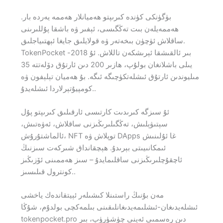
بۈگۈنكى كۈندە كىرىپتو ھەميانلار ھەممە يەردە بار.
ھەممەيلەن بىت تەڭگىسى، ئېفىر ۋە باشقا پۇللىرىنى
ساقلاش ئۈچۈن بىخەتەر ۋە قولايلىق جايغا ئېھتىياجلىق.
TokenPocket بىر ئالقىشقا ئېرىشكەن تاللاش. ئۇ 2018-
يىلى باشلانغان بولۇپ، ھازىر 200 دىن ئارتۇق دۆلەتتە 35
مىليوندىن ئارتۇق ئىشلەتكۈچىگە ئىگە. بۇ ھەميان تېلېفون ۋە
كومپيۇتېرلاردا ئىشلەيدۇ..
ئۇ سىزگە كىرىدىت كارتىسى ئارقىلىق كىرىپتو پۇل
سېتىۋېلىش، تەڭگىلىرىڭىزنى ساقلاش، ئەۋەتىش،
ئالماشتۇرۇش، NFT توپلاش ۋە DApps غا ئۇلىنىش
ئىمكانىيىتى بېرىدۇ. ھېچقانداق شىركەت سىزنىڭ
ئاچقۇچلىرىڭىزنى ساقلىمايدۇ – سىز ھەممىنى ئۆزىڭىز
كونترول قىلىسىز..
مەن بۇنىڭ راستىنلا كىشىلەر ئېيتقاندەك ياخشى
ئىشلەيدىغان-ئىشلىمەيدىغانلىقىنى بىلمەكچى بولدۇم، شۇڭا
tokenpocket.pro دىن رەسمىي ئەپنى چۈشۈرۈپ، بىر