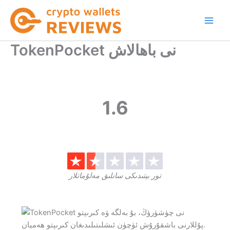
Skip
to
content
TokenPocket نى باھالاش
1.6
تور بېتىدىكى سانلىق مەلۇماتلار