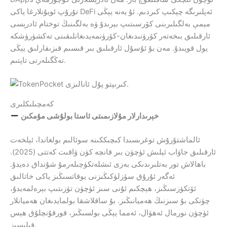
تۇرۇپ ئويۇنلارغا ياكى DeFi ئەپلىرىگە چېكىپ كىردىم. ئۇ يەنە يېڭى
مېمې بەلگىلىرىنى كۆرسىتىپ بېرىدۇ ۋە بەلگىنىڭ توختام ئادرېسى
ئارقىلىق بىخەتەر كۆرۈنىدىغان-كۆرۈنمەيدىغانلىقىنى تەكشۈرۈشكە
يول قويىدۇ. مەن بۇ ئۇسۇل ئارقىلىق بىر قىسىم قىزىقارلىق يېڭى
تەڭگىلەرنى تاپتىم.
كەمچىلىكلىرى
خېرىدارلار مۇلازىمىتى ئاستا بولۇشى مۇمكىن
ئالماشتۇرۇش توغرىسىدا كىچىككىنە سوئالىم بولغاندا، ئېلخەت
ئارقىلىق جاۋاب ئېلىش ئۈچۈن بىر قانچە كۈن ۋاقىت كەتتى (2025).
باھالاش تور بەتلىرىدىكى بەزى ئىشلەتكۈچىلەرمۇ شۇنداق دەيدۇ.
ئەگەر ئۇرۇق سۆزلۈكىڭىزنى يوقاتسىڭىز ياكى خاتالىق
ئۆتكۈزسىڭىز، ھېچكىم ئۇنى سىز ئۈچۈن تۈزىتىپ بېرەلمەيدۇ،
چۈنكى بۇ سىزنىڭ ھەميانىڭىز. بۇ ساقلاشقا بولمايدىغان ھەميانلار
ئۈچۈن نورمال ئەھۋال، ئەمما يېڭى بولسىڭىز، قورقۇنچلۇق ھېس
قىلىسىز.