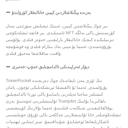
بەزىدە يېڭىلاشلاردىن كېيىن خاتالىقلار كۆرۈلىدۇ
بىر چوڭ يېڭىلاشتىن كېيىن، ئەپنىڭ ئېچىلىش سۈرئىتى سەل
ئاستىلىدى. بىر قانچە ئىشلەتكۈچى NFT كۆرسىتىش ياكى بەلگە
تىزىملىكىدە كىچىك خاتالىقلار بارلىقىنى خەۋەر قىلدى. پۇلۇمنى
بۇزۇۋەتمىدى، ئەمما بۇ مېنى بەك بىئارام قىلدى ۋە قوشۇمچە
ۋاقىت ساقلاشقا مەجبۇر قىلدى.
دېۋار ئەتراپىدىكى ئالدامچىلىق خەۋپ-خەتىرى
TokenPocket نىڭ ئۆزى مەن تاپقاندەك چوڭ دەرىجىدە
بۇزۇلمىدى. ئەمما ئۇ ئالقىشقا ئېرىشكەنلىكى ئۈچۈن، يامان
كىشىلەر ساختا ئەپلەرنى ياسايدۇ ياكى توردا ئالدامچىلىق
ئۇلىنىشلىرىنى ئەۋەتىدۇ. بەزى Trustpilot باھالىرىدا پۇلنىڭ
يوقالغانلىقىدىن شىكايەت قىلىنىدۇ، ئەمما بۇلارنىڭ كۆپىنچىسى
ئىشلەتكۈچىلەر خاتا ئۇلىنىشلارنى چەككەن ياكى ئۇرۇق جۈملىسىنى
ئاشكارىلىغانغا ئوخشايدۇ. شۇنداقتىمۇ، سىز ئىنتايىن ئېھتىيات