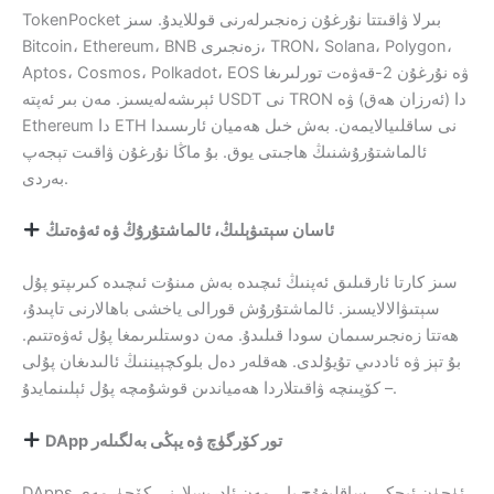
TokenPocket بىرلا ۋاقىتتا نۇرغۇن زەنجىرلەرنى قوللايدۇ. سىز
Bitcoin، Ethereum، BNB زەنجىرى، TRON، Solana، Polygon،
Aptos، Cosmos، Polkadot، EOS ۋە نۇرغۇن 2-قەۋەت تورلىرىغا
ئېرىشەلەيسىز. مەن بىر ئەپتە USDT نى TRON دا (ئەرزان ھەق) ۋە
Ethereum دا ETH نى ساقلىيالايمەن. بەش خىل ھەميان ئارىسىدا
ئالماشتۇرۇشنىڭ ھاجىتى يوق. بۇ ماڭا نۇرغۇن ۋاقىت تېجەپ
بەردى.
ئاسان سېتىۋېلىڭ، ئالماشتۇرۇڭ ۋە ئەۋەتىڭ
سىز كارتا ئارقىلىق ئەپنىڭ ئىچىدە بەش مىنۇت ئىچىدە كىرىپتو پۇل
سېتىۋالالايسىز. ئالماشتۇرۇش قورالى ياخشى باھالارنى تاپىدۇ،
ھەتتا زەنجىرسىمان سودا قىلىدۇ. مەن دوستلىرىمغا پۇل ئەۋەتتىم.
بۇ تېز ۋە ئاددىي تۇيۇلدى. ھەقلەر دەل بلوكچېيننىڭ ئالىدىغان پۇلى
– كۆپىنچە ۋاقىتلاردا ھەمياندىن قوشۇمچە پۇل ئېلىنمايدۇ.
DApp تور كۆرگۈچ ۋە يېڭى بەلگىلەر
DApps ئۈچۈن ئىچكى ساقلىغۇچ بار. مەن ئادرېسلارنى كۆچۈرمەي