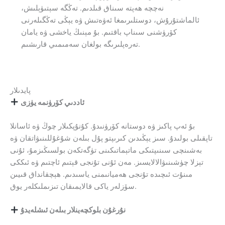
نەچچە ھەپتە سىناق قىلدىم. تەڭگە سېتىۋېلىش،
ئالماشتۇرۇش، دوستلىرىمغا ئەۋەتىش ۋە يېڭى تەڭگىلەرنى
كۆرۈشنى سىناپ باقتىم. بۇ مېنىڭ ياخشى ۋە يامان
تەرەپلىرىگە بولغان سەمىمىي قارىشىم.
پايدىلار
ئاددىي كۆرۈنمە يۈزى
بۇ ئەپ پاكىز ۋە دوستانە كۆرۈنىدۇ. كۇنۇپكىلار چوڭ ۋە ئاسانلا
تاپقىلى بولىدۇ. سىز يېڭىدىن كىرىپتو پۇل بىلەن شۇغۇللىنىۋاتقان ۋە
بەشىنچى سىنىپتىكى ماتېماتىكىنى تۈگەتكەن بولسىڭىزمۇ، ئۇنى
تېزلا چۈشىنىۋالالايسىز. مەن ئۇنى تۇنجى قېتىم ئاچتىم ۋە ئىككى
مىنۇت ئىچىدە تۇنجى ھەميانىمنى ياسىدىم. ھېچقانداق قىيىن
سۆزلەر ياكى قالايمىقان تىزىملىكلەر يوق.
نۇرغۇن بلوكچەينلار بىلەن ئىشلەيدۇ