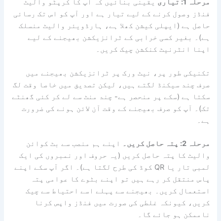
مرحلہ 1: تیاری
یقینی بنائیں کہ آپ کا کرپٹو والیٹ
فنڈز وصول کرنے کے لیے تیار ہے اور آپ کو اس تک رسائی
حاصل ہے (ایپلی کیشن کھلا ہے، ہارڈویئر والیٹ منسلک
ہے)۔ بغیر کسی خرابی کے ٹرانزیکشن بھیجنے کے لیے
اپنا انٹرنیٹ کنکشن چیک کریں۔
تکنیکی طور پر، نیٹ ورک پر ٹرانزیکشن بھیجنے میں
صرف چند سیکنڈ لگتے ہیں، لیکن تصدیق میں خاصا وقت لگ
سکتا ہے (سکے پر منحصر ہے- چند منٹ سے لے کر کئی گھنٹے
تک)۔ آپ کو صرف بھیجنے کے وقت آن لائن ہونے کی ضرورت
ہے۔
مرحلہ 2: پتہ حاصل کریں۔
اپنے ہم منصب سے بٹ کوائن
والیٹ کا پتہ حاصل کریں (یہ حروف اور نمبروں کی ایک
لمبی تار یا QR کوڈ کی طرح لگتا ہے)۔ اگر آپ سکے اپنے
پاس منتقل کر رہے ہیں تو اپنے بٹوے کا عوامی پتہ
استعمال کریں۔ بھیجنے سے پہلے اسے احتیاط سے چیک
کریں، کیونکہ غلطی کی صورت میں فنڈز واپس کرنا
ناممکن ہو جائے گا۔