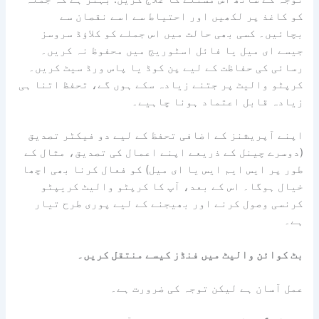
کو کاغذ پر لکھیں اور احتیاط سے اسے نقصان سے
بچائیں۔ کسی بھی حالت میں اس جملے کو کلاؤڈ سروسز
جیسے ای میل یا فائل اسٹوریج میں محفوظ نہ کریں۔
رسائی کی حفاظت کے لیے پن کوڈ یا پاس ورڈ سیٹ کریں۔
کرپٹو والیٹ پر جتنے زیادہ سکے ہوں گے، تحفظ اتنا ہی
زیادہ قابل اعتماد ہونا چاہیے۔
اپنے آپریشنز کے اضافی تحفظ کے لیے دو فیکٹر تصدیق
(دوسرے چینل کے ذریعے اپنے اعمال کی تصدیق، مثال کے
طور پر ایس ایم ایس یا ای میل) کو فعال کرنا بھی اچھا
خیال ہوگا۔ اس کے بعد، آپ کا کرپٹو والیٹ کریپٹو
کرنسی وصول کرنے اور بھیجنے کے لیے پوری طرح تیار
ہے۔
بٹ کوائن والیٹ میں فنڈز کیسے منتقل کریں۔
عمل آسان ہے لیکن توجہ کی ضرورت ہے۔