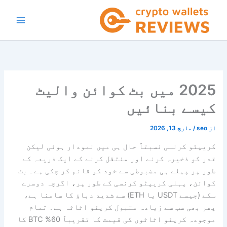
واد
ر
ائیں۔
2025 میں بٹ کوائن والیٹ
کیسے بنائیں
از
seo
/
مارچ 13, 2026
کریپٹو کرنسی نسبتاً حال ہی میں نمودار ہوئی لیکن
قدر کو ذخیرہ کرنے اور منتقل کرنے کے ایک ذریعہ کے
طور پر پہلے ہی مضبوطی سے خود کو قائم کر چکی ہے۔ بٹ
کوائن، پہلی کریپٹو کرنسی کے طور پر، اگرچہ دوسرے
سکے (جیسے USDT یا ETH) سے شدید دباؤ کا سامنا ہے،
پھر بھی سب سے زیادہ مقبول کرپٹو اثاثہ ہے۔ تمام
موجودہ کرپٹو اثاثوں کی قیمت کا تقریباً 60% BTC کا