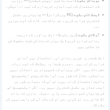
موبائل بٹوے
(اسمارٹ فون ایپلی کیشنز) — روزمرہ
کے استعمال کے لیے آسان، خریداری کے لیے ادائیگی۔
ڈیسک ٹاپ بٹوے
(PC پروگرامز) — چابیاں پر مکمل
کنٹرول فراہم کریں، جو باقاعدہ کام کے لیے موزوں
ہے۔
آن لائن بٹوے
(ویب بٹوے) – ایک براؤزر کے ذریعے
رسائی فراہم کریں؛ چابیاں خدمات کی طرف محفوظ کی
جا سکتی ہیں۔
ایک طرف، وہ فوری رسائی اور استعمال میں آسانی
فراہم کرتے ہیں۔ دوسری طرف- وہ ہیکنگ کے لیے زیادہ
خطرناک ہیں۔ اگر پرس آپ کے کمپیوٹر پر انسٹال نہیں
ہے لیکن، مثال کے طور پر، آپ ایک کریپٹو ایکسچینج
والیٹ استعمال کرتے ہیں، تو آپ کا بنیادی طور پر
اپنے فنڈز پر مکمل کنٹرول نہیں ہے۔ اگر ایکسچینج آپ
کی چابیاں کھو دیتی ہے، یا وہ دھوکہ بازوں کے ہاتھ
لگ جاتی ہے، تو کوئی بھی آپ کے سکے آپ کو واپس نہیں کر
سکے گا۔