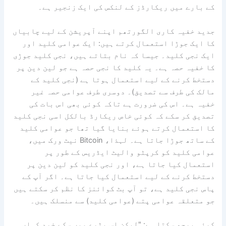
کے بارے میں ریکارڈز کے لنکس کی ایک زنجیر ہے۔
جدید خفیہ کاری الگورتھم اپنے آپریشن کے لیے چابیاں
کا ایک جوڑا استعمال کرتے ہیں: ایک عوامی کلید اور
ایک نجی کلید۔ جیسا کہ نام بتاتے ہیں، نجی کلید جوڑی
کا خفیہ حصہ ہے۔ یہ کلید کا نجی حصہ ہے جو لین دین پر
دستخط کرنے کے لیے استعمال ہوتا ہے (نجی کلید کے
مالک کی طرف سے تصدیق)۔ دوسری طرف عوامی حصہ غیر
خفیہ ہے۔ اس کی ضرورت ہے تاکہ کوئی بھی اس بات کی
تصدیق کر سکے کہ کوئی خاص ریکارڈ بالکل اسی نجی کلید
کا استعمال کرتے ہوئے بنایا گیا تھا جو عوامی کلید
کے ساتھ جوڑا جاتا ہے۔ لہذا، Bitcoin نیٹ ورک میں،
عوامی کلید کو کرپٹو والیٹ ایڈریس کے طور پر
استعمال کیا جاتا ہے، اور نجی کلید کو لین دین پر
دستخط کرنے کے لیے استعمال کیا جاتا ہے۔ اگر آپ کے
پاس نجی کلید ہے، تو آپ بٹ کوائنز کا نظم کر سکتے ہیں
جو متعلقہ عوامی پتے (عوامی کلید) سے منسلک ہیں۔
کوئی پوچھ سکتا ہے: "لیکن اس بٹوے میں سکے خود کہاں