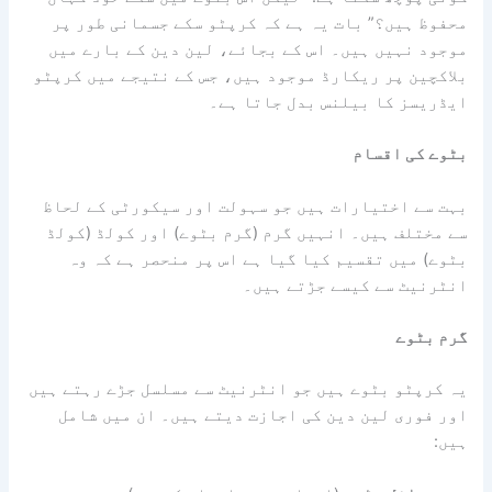
محفوظ ہیں؟” بات یہ ہے کہ کرپٹو سکے جسمانی طور پر
موجود نہیں ہیں۔ اس کے بجائے، لین دین کے بارے میں
بلاکچین پر ریکارڈ موجود ہیں، جس کے نتیجے میں کرپٹو
ایڈریسز کا بیلنس بدل جاتا ہے۔
بٹوے کی اقسام
بہت سے اختیارات ہیں جو سہولت اور سیکورٹی کے لحاظ
سے مختلف ہیں۔ انہیں گرم (گرم بٹوے) اور کولڈ (کولڈ
بٹوے) میں تقسیم کیا گیا ہے اس پر منحصر ہے کہ وہ
انٹرنیٹ سے کیسے جڑتے ہیں۔
گرم بٹوے
یہ کرپٹو بٹوے ہیں جو انٹرنیٹ سے مسلسل جڑے رہتے ہیں
اور فوری لین دین کی اجازت دیتے ہیں۔ ان میں شامل
ہیں: