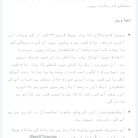
منقطع کر سکتے ہیں۔
تجاویز
وصول کنندگان کا پتہ چیک کریں — کم از کم پہلے اور
آخری حروف۔ عام طور پر، پتوں میں ان کی درستگی کو
جانچنے کے لیے بلٹ ان فنکشنز ہوتے ہیں۔ دوسرے
الفاظ میں: آپ کا پتہ بالکل بے ترتیب حروف نہیں
ہے۔ ان میں سے ایک یا کئی میں غلطی کا پتہ عام طور
پر نیٹ ورک الگورتھم کے ذریعے پایا جاتا ہے، لیکن
نظریاتی طور پر، ایسی صورت حال ممکن ہے جہاں آپ کی
غلطیاں ایک اور درست ایڈریس میں جمع ہو جائیں،
اور پھر آپ کی رقم ناقابل واپسی طور پر ضائع ہو
جائے گی۔
ایکسچینجرز اور کرپٹو بٹوے استعمال نہ کریں جن پر
آپ کو بھروسہ نہیں ہے۔
آپ معروف خصوصی پلیٹ فارمز پر خدمات کی ساکھ چیک
کر سکتے ہیں (مثال کے طور پر، BestChange)۔