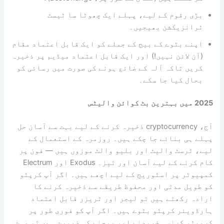
بڑی رقوم کے لیے، پہلے ایک چھوٹا سا ٹیسٹ
ٹرانزیکشن بھیجیں۔
اپنے بٹوے کے بیج کے جملے کو ایک قابل اعتماد مقام
(آن لائن نہیں!) اور ایک قابل اعتماد میڈیم پر ذخیرہ
کریں تاکہ آلہ کے ضائع ہونے کی صورت میں رسائی کو
بحال کیا جا سکے۔
2025 میں بہترین بٹ کوائن والیٹس
آج، cryptocurrency ذخیرہ کرنے کے لیے بہت سے آسان حل
پہلے ہی بنائے جا چکے ہیں۔ روزمرہ کے استعمال کے
لیے، ٹرسٹ والیٹ اور بلیو والٹ موزوں ہیں — فون پر
کام کرنے کے لیے آسان اور تیز۔ Exodus اور Electrum
کمپیوٹر پر اسٹوریج کے لیے اچھے ہیں۔ اگر آپ کرپٹو
کو طویل مدتی اور محفوظ طریقے سے ذخیرہ کرنے کا
ارادہ رکھتے ہیں تو لیجر اور ٹریزر قابل اعتماد
ہارڈویئر کرپٹو بٹوے ہیں۔ اگر آپ کو فوری طور پر
کریپٹو کرنسی خریدنے اور بیچنے کی ضرورت ہے، تو بہت