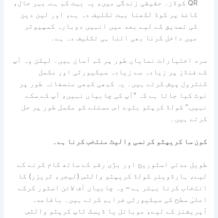
QR کوڈز۔ حقیقی زندگی میں، یہ بہت کم ہے. بہر حال،
کاغذ پر کوڈ لکھنا بہت تکلیف دہ ہے، اور لین دین
کی تصدیق کے لیے بعد میں انہیں دوبارہ کمپیوٹر
میں داخل کرنا بھی اتنا ہی تکلیف دہ ہے۔
سرد اختیارات نمایاں طور پر کم آسان ہیں۔ لیکن وہ آپ
کے فنڈز پر زیادہ سے زیادہ سیکیورٹی اور مکمل
کنٹرول پیش کرتے ہیں۔ یہ کبھی کبھی منصفانہ طور پر
نوٹ کیا جاتا ہے کہ "آپ کی چابیاں نہیں، آپ کے سکے
نہیں.” کولڈ کرپٹو بٹوے اس مسئلے کو مکمل طور پر حل
کرتے ہیں۔
کون سا کریپٹو کرنسی والیٹ منتخب کرنا ہے۔
طویل مدتی اسٹوریج اور بڑی رقم کے ساتھ کام کرنے کے
لیے، ہارڈویئر کولڈ کریپٹو والٹس (لیجر، ٹریزر) کا
انتخاب کرنا بہتر ہے – وہ چابیاں آف لائن اسٹور کرکے
اعلیٰ سطح کی سیکیورٹی فراہم کرتے ہیں۔ باقاعدہ
آپریشنز کے لیے، موبائل یا ڈیسک ٹاپ کرپٹو والٹس