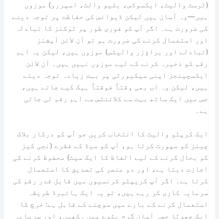
(ٹرسٹ والیٹ، ایکسوڈس، بلیو والٹ، اسپررو) موزوں
ہیں—وہ آسان ہیں لیکن ڈیوائس کی حفاظت پر توجہ دینے
کی ضرورت ہے۔ اگر آپ کو فوری طور پر ٹوکنز کا تبادلہ
اور استعمال کرنے کی ضرورت ہو تو آن لائن آپشنز
(تبادلے اور براؤزر والیٹس) موزوں ہیں، لیکن یہ اہم
رقم کو ذخیرہ کرنے کے لیے موزوں نہیں ہیں۔ آن لائن
ایکسچینجز اپنی سیکیورٹی پر بہت زیادہ توجہ دیتے
ہیں، لیکن وہ اب بھی وقتاً فوقتاً ہیک کیے جاتے ہیں،
جس میں ایک ساتھ بہت سے کلائنٹس سے اہم رقم لی جاتی
ہے۔
ایک کرپٹو والیٹ کا انتخاب کریں جو آپ کو درکار بلاک
چینز کو سپورٹ کرتا ہو، آپ کو سیڈ کے فقرے (نجی کیز
کو بحال کرنے کے لیے الفاظ کا ایک سیٹ) محفوظ کرنے کی
اجازت دیتا ہے، اور دو عنصر کی تصدیق کا استعمال
کرتا ہے۔ اگر آپ کریپٹو کرنسیوں میں قابل قدر رقم کی
سرمایہ کاری کر رہے ہیں، تو یہ ایک ہائبرڈ طریقہ
استعمال کرنے کے بارے میں سوچنے کے قابل ہے: خرچ کا
ایک چھوٹا حصہ آسان گرم بٹوے میں رکھیں، اور سرمایہ