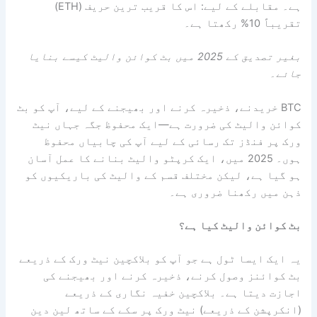
ہے۔ مقابلے کے لیے: اس کا قریب ترین حریف (ETH)
تقریباً 10% رکھتا ہے۔
بغیر تصدیق کے 2025 میں بٹ کوائن والیٹ کیسے بنایا
جائے۔
BTC خریدنے، ذخیرہ کرنے اور بھیجنے کے لیے، آپ کو بٹ
کوائن والیٹ کی ضرورت ہے—ایک محفوظ جگہ جہاں نیٹ
ورک پر فنڈز تک رسائی کے لیے آپ کی چابیاں محفوظ
ہوں۔ 2025 میں، ایک کرپٹو والیٹ بنانے کا عمل آسان
ہو گیا ہے، لیکن مختلف قسم کے والیٹ کی باریکیوں کو
ذہن میں رکھنا ضروری ہے۔
بٹ کوائن والیٹ کیا ہے؟
یہ ایک ایسا ٹول ہے جو آپ کو بلاکچین نیٹ ورک کے ذریعے
بٹ کوائنز وصول کرنے، ذخیرہ کرنے اور بھیجنے کی
اجازت دیتا ہے۔ بلاکچین خفیہ نگاری کے ذریعے
(انکرپشن کے ذریعے) نیٹ ورک پر سکے کے ساتھ لین دین