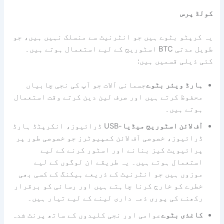
کولڈ پرس
یہ کرپٹو بٹوے ہیں جو انٹرنیٹ سے منسلک نہیں ہیں، جو
طویل مدتی BTC اسٹوریج کے لیے استعمال ہوتے ہیں۔
کئی ذیلی قسمیں ہیں:
ہارڈ ویئر بٹوے
جسمانی آلات جو آپ کی نجی چابیاں
محفوظ کرتے ہیں اور صرف لین دین کرتے وقت استعمال
ہوتے ہیں۔
آف لائن اسٹوریج میڈیا
-USB ڈرائیوز، انکرپٹڈ ہارڈ
ڈرائیوز، خصوصی آف لائن کمپیوٹرز جو خصوصی طور پر
پرائیویٹ کیز بنانے اور اسٹور کرنے کے لیے
استعمال ہوتے ہیں۔ یہ طریقے ان لوگوں کے لیے
موزوں ہیں جو انٹرنیٹ کے ذریعے ہیکنگ کے کسی بھی
خطرے کو خارج کرنا چاہتے ہیں اور رسائی کو برقرار
رکھنے کی پوری ذمہ داری لینے کے لیے تیار ہیں۔
کاغذی بٹوے
عوامی اور نجی کلیدوں کے ساتھ پرنٹ شدہ