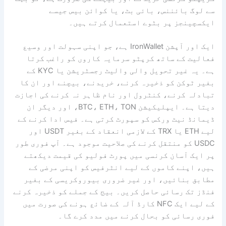
سے لوگ بائننس، بائی بٹ، یا کوائن بیس جیسے
ایکسچینجز پر بٹوے استعمال کرتے ہیں۔
ایک اور آپشن IronWallet ہے، جو اپنی سہولت اور وسیع
فعالیت کے ساتھ کرپٹو سرمایہ کاروں کو راغب کرتا
ہے۔ یہ غیر تحویل والی والیٹ رجسٹریشن یا KYC کے
بغیر ٹوکن کو ذخیرہ کرنے، خریدنے، بیچنے اور ان کا
تبادلہ کرنے، کنٹرول اور نام ظاہر نہ کرنے کی اجازت
دیتا ہے۔ ایپلیکیشن BTC، ETH، TON، اور دیگر ان
ڈیمانڈ نیٹ ورکس کو سپورٹ کرتی ہے۔ فیس ادا کرنے کے
لیے ETH یا TRX کے لازمی انعقاد کے بغیر USDT اور
USDC کو منتقل کرنے کی صلاحیت موجود ہے۔ آپ فوری طور
پر ایک آسان کرنسی میں پورٹ فولیو کی قیمت دیکھتے
ہیں، اپنے کاموں کے لیے انٹرفیس کو اپنی مرضی کے
مطابق بنائیں، اور غیر ضروری بیوروکریسی کے بغیر
فنڈز تک رسائی حاصل کریں۔ بیج کے جملے کو ذخیرہ کرنے
کے لیے ایک NFC کارڈ آلہ کے ضائع ہونے کی صورت میں
فوری رسائی کو بحال کرنے میں مدد کرے گا۔