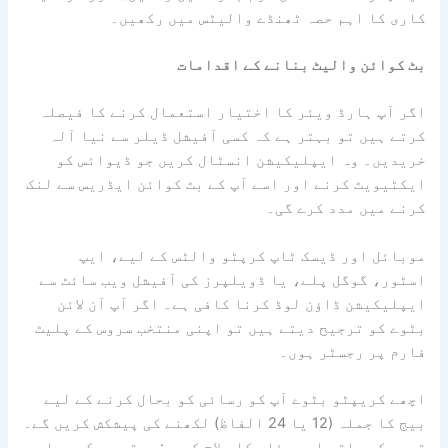
کاری کا اہم حصہ ٹھنڈے والیٹس میں رکھیں۔
بٹ کوائن والیٹ بنانے کے اقدامات
اگر آپ ہارڈ ویئر کا اختیار استعمال کرنے کا فیصلہ
کرتے ہیں تو بہتر ہے کہ کسی آفیشل ڈیلر سے نیا آلہ
خریدیں۔ وہ ایپلیکیشن انسٹال کریں جو ڈیوائس کو
ایکٹیویٹ کرنے اور اسے آپ کے بٹ کوائن ایڈریس سے لنک
کرنے میں مدد کرے گی۔
موبائل اور ڈیسک ٹاپ کرپٹو والٹس کے لیے، ایپ
اسٹور، گوگل پلے، یا ڈویلپرز کی آفیشل ویب سائٹ سے
ایپلیکیشن ڈاؤن لوڈ کرنا کافی ہے۔ اگر آپ آن لائن
بٹوے کو ترجیح دیتے ہیں تو اپنی منتخب سروس کے پلیٹ
فارم پر رجسٹر ہوں۔
اچھے کریپٹو بٹوے آپ کو رسائی کو بحال کرنے کے لیے
بیج کا جملہ (12 یا 24 الفاظ) لکھنے کی پیشکش کریں گے۔
توجہ کے ساتھ اس مسئلے کا علاج کریں: بہتر ہے کہ جملہ