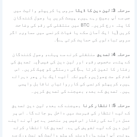
مرحلہ 3: لین دین کا ڈیٹا
سروس یا کریپٹو والیٹ میں
جس سے آپ بھیج رہے ہیں، پیسٹ کریں یا وصول کنندگان
کا پتہ درج کریں۔ BTC میں منتقلی کی رقم کی وضاحت
کریں (یا ایک آسان سکے یا فیاٹ کرنسی میں مساوی، اگر
سروس تبادلوں کی حمایت کرتی ہے)۔
مرحلہ 4: تصدیق
منتقلی کرنے سے پہلے، وصول کنندگان
کے پتے، مخصوص رقم، اور لین دین کی فیس (یہ تصدیق کی
رفتار کا تعین کرتا ہے) کی درستگی کو چیک کریں۔ اس
قدم کو مت چھوڑیں، کیونکہ آئیے ایک بار پھر دہراتے
ہیں، کریپٹو کرنسی کی کارروائیاں ناقابل واپسی
ہیں۔ تصدیق کے بعد، بھیجنے کی تصدیق کریں۔
مرحلہ 5: انتظار کرنا
بھیجنے کے بعد، لین دین تصدیق
کے لیے انتظار کی فہرست میں داخل ہو جائے گا۔ اس پر
عمل درآمد کی رفتار اس فیس پر منحصر ہے جو آپ نے اپنے
لین دین کے لیے تفویض کی ہے۔ تصدیق کا انتظار کرتے
ہوئے، آپ اپنے ہارڈویئر کرپٹو والیٹ کو نیٹ ورک سے