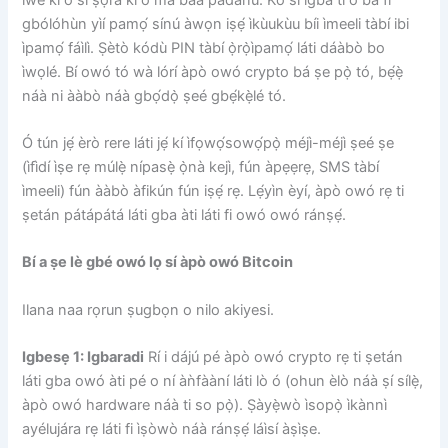
gbólóhùn yìí pamọ́ sínú àwọn iṣẹ́ ìkùukùu bíi ìmeeli tàbí ibi
ìpamọ́ fáìlì. Ṣètò kódù PIN tàbí ọ̀rọ̀ìpamọ́ láti dáàbò bo
ìwọlé. Bí owó tó wà lórí àpò owó crypto bá ṣe pọ̀ tó, bẹ́ẹ̀
náà ni ààbò náà gbọ́dọ̀ ṣeé gbẹ́kẹ̀lé tó.
Ó tún jẹ́ èrò rere láti jẹ́ kí ìfọwọ́sowọ́pọ̀ méjì-méjì ṣeé ṣe
(ìfìdí ìṣe rẹ múlẹ̀ nípasẹ̀ ọ̀nà kejì, fún àpẹẹrẹ, SMS tàbí
ìmeeli) fún ààbò àfikún fún iṣẹ́ rẹ. Lẹ́yìn èyí, àpò owó rẹ ti
ṣetán pátápátá láti gba àti láti fi owó owó ránṣẹ́.
Bí a ṣe lè gbé owó lọ sí àpò owó Bitcoin
Ilana naa rọrun ṣugbọn o nilo akiyesi.
Igbesẹ 1: Igbaradi
Rí i dájú pé àpò owó crypto rẹ ti ṣetán
láti gba owó àti pé o ní àǹfààní láti lò ó (ohun èlò náà ṣí sílẹ̀,
àpò owó hardware náà ti so pọ̀). Ṣàyẹ̀wò ìsopọ̀ ìkànnì
ayélujára rẹ láti fi ìṣòwò náà ránṣẹ́ láìsí àṣìṣe.