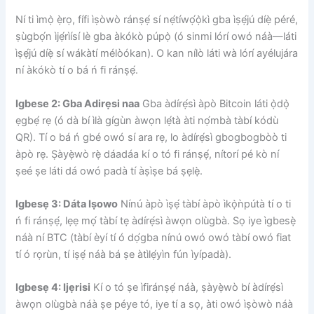
Ní ti ìmọ̀ ẹ̀rọ, fífi ìṣòwò ránṣẹ́ sí nẹ́tíwọ́ọ̀kì gba ìṣẹ́jú díẹ̀ péré,
ṣùgbọ́n ìjẹ́rìísí lè gba àkókò púpọ̀ (ó sinmi lórí owó náà—láti
ìṣẹ́jú díẹ̀ sí wákàtí mélòókan). O kan nílò láti wà lórí ayélujára
ní àkókò tí o bá ń fi ránṣẹ́.
Igbese 2: Gba Adirẹsi naa
Gba àdírẹ́sì àpò Bitcoin láti ọ̀dọ̀
ẹgbẹ́ rẹ (ó dà bí ìlà gígùn àwọn lẹ́tà àti nọ́mbà tàbí kódù
QR). Tí o bá ń gbé owó sí ara rẹ, lo àdírẹ́sì gbogbogbòò ti
àpò rẹ. Ṣàyẹ̀wò rẹ̀ dáadáa kí o tó fi ránṣẹ́, nítorí pé kò ní
ṣeé ṣe láti dá owó padà tí àṣìṣe bá ṣẹlẹ̀.
Igbesẹ 3: Dáta Iṣowo
Nínú àpò ìṣẹ́ tàbí àpò ìkọ̀ǹpútà tí o ti
ń fi ránṣẹ́, lẹẹ mọ́ tàbí tẹ àdírẹ́sì àwọn olùgbà. Sọ iye ìgbesẹ̀
náà ní BTC (tàbí èyí tí ó dọ́gba nínú owó owó tàbí owó fiat
tí ó rọrùn, tí iṣẹ́ náà bá ṣe àtìlẹ́yìn fún ìyípadà).
Igbesẹ 4: Ijẹrisi
Kí o tó ṣe ìfiránṣẹ́ náà, ṣàyẹ̀wò bí àdírẹ́sì
àwọn olùgbà náà ṣe péye tó, iye tí a sọ, àti owó ìṣòwò náà