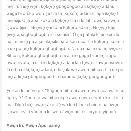
méjì fún iṣẹ́ wọn: kọ́kọ́rọ́ gbogbogbò àti kọ́kọ́rọ́ àdáni.
Gẹ́gẹ́ bí orúkọ wọn ṣe fi hàn, kọ́kọ́rọ́ àdáni ni apá ìkọ̀kọ̀ ti
méjèèjì. Ó jẹ́ apá ìkọ̀kọ̀ ti kọ́kọ́rọ́ tí a ń lò láti fọwọ́ sí àwọn
ìṣòwò (ìjẹ́rìí láti ọwọ́ ẹni tó ni kọ́kọ́rọ́ àdáni). Ní ​​ọwọ́ kejì
ẹ̀wẹ̀, apá gbogbogbò kì í ṣe àṣírí. Ó ṣe pàtàkì kí ẹnikẹ́ni lè
fìdí rẹ̀ múlẹ̀ pé a ṣe àkọsílẹ̀ pàtó kan nípa lílo kọ́kọ́rọ́ àdáni tí
a so pọ̀ mọ́ kọ́kọ́rọ́ gbogbogbò. Nítorí náà, nínú nẹ́tíwọ́ọ̀kì
Bitcoin, kọ́kọ́rọ́ gbogbogbò ni a ń lò gẹ́gẹ́ bí àdírẹ́sì àpò
owó crypto, a sì ń lo kọ́kọ́rọ́ àdáni láti fọwọ́ sí àwọn ìṣòwò.
Tí o bá ní kọ́kọ́rọ́ àdáni, o lè ṣàkóso àwọn bitcoin tí a so pọ̀
mọ́ àdírẹ́sì gbogbogbò tí ó báramu (kọ́kọ́ gbogbogbò).
Ẹnìkan lè béèrè pé: “Ṣùgbọ́n níbo ni àwọn owó náà wà nínú
àpò yìí?” Ohun tó wà níbẹ̀ ni pé àwọn owó crypto kò sí ní ti
ara. Dípò bẹ́ẹ̀, àwọn àkọsílẹ̀ wà lórí blockchain nípa àwọn
ìṣòwò, èyí tí yóò mú kí ìwọ̀n àwọn àdírẹ́sì crypto yípadà.
Àwọn Irú Àwọn Àpò Ìpamọ́