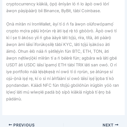
cryptocurrency kíákíá, ọ̀pọ̀ ènìyàn ló ń lo àpò owó lórí
àwọn pàṣípààrọ̀ bíi Binance, ByBit, tàbí Coinbase.
Ọ̀nà míràn ni IronWallet, èyí tí ó ń fa àwọn olùfowópamọ́
crypto mọ́ra pẹ̀lú ìrọ̀rùn rẹ̀ àti iṣẹ́ rẹ̀ tó gbòòrò. Àpò owó tí
kì í ṣe ti àkóso yìí ń gba ààyè láti tọ́jú, ríra, títà, àti pààrọ̀
àwọn àmì láìsí ìforúkọsílẹ̀ tàbí KYC, láti tọ́jú ìṣàkóso àti
àìmọ̀. Ohun èlò náà ń ṣètìlẹ́yìn fún BTC, ETH, TON, àti
àwọn nẹ́tíwọ́ọ̀kì mìíràn tí a ń béèrè fún; agbára wà láti gbé
USDT àti USDC láìsí ìpamọ́ ETH tàbí TRX láti san owó. O rí
iye portfolio náà lẹ́sẹ̀kẹsẹ̀ ní owó tí ó rọrùn, ṣe àtúnṣe sí
ojú-ọ̀nà iṣẹ́ rẹ, kí o sì ní àǹfààní sí owó láìsí iṣẹ́ ìjọba tí kò
pọndandan. Káàdì NFC fún títọ́jú gbólóhùn irúgbìn yóò ran
lọ́wọ́ láti mú wíwọlé padà bọ̀ sípò kíákíá nígbà tí ẹ̀rọ bá
pàdánù.
PREVIOUS
NEXT