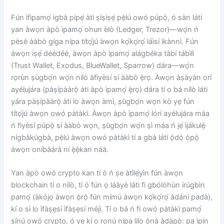
Fún ìfipamọ́ ìgbà pípẹ́ àti ṣíṣiṣẹ́ pẹ̀lú owó púpọ̀, ó sàn láti
yan àwọn àpò ìpamọ́ ohun èlò (Ledger, Trezor)—wọ́n ń
pèsè ààbò gíga nípa títọ́jú àwọn kọ́kọ́rọ́ láìsí ìkànnì. Fún
àwọn iṣẹ́ déédéé, àwọn àpò ìpamọ́ alágbéka tàbí tábìlì
(Trust Wallet, Exodus, BlueWallet, Sparrow) dára—wọ́n
rọrùn ṣùgbọ́n wọ́n nílò àfiyèsí sí ààbò ẹ̀rọ. Àwọn àṣàyàn orí
ayélujára (pàṣípààrọ̀ àti àpò ìpamọ́ ẹ̀rọ) dára tí o bá nílò láti
yára pàṣípààrọ̀ àti lo àwọn àmì, ṣùgbọ́n wọn kò yẹ fún
títọ́jú àwọn owó pàtàkì. Àwọn àpò ìpamọ́ lórí ayélujára máa
ń fiyèsí púpọ̀ sí ààbò wọn, ṣùgbọ́n wọ́n ṣì máa ń jẹ́ ìjákulẹ̀
nígbàkúgbà, pẹ̀lú àwọn owó pàtàkì tí a gbà láti ọ̀dọ̀ ọ̀pọ̀
àwọn oníbàárà ní ẹ̀ẹ̀kan náà.
Yan àpò owó crypto kan tí ó ń ṣe àtìlẹ́yìn fún àwọn
blockchain tí o nílò, tí ó fún ọ láàyè láti fi gbólóhùn irúgbìn
pamọ́ (àkójọ àwọn ọ̀rọ̀ fún mímú àwọn kọ́kọ́rọ́ àdáni padà),
kí o sì lo ìfàṣẹsí ìfàṣẹsí méjì. Tí o bá ń fi owó pàtàkì pamọ́
sínú owó crypto, ó yẹ kí o ronú nípa lílo ọ̀nà àdàpọ̀: pa ìpín