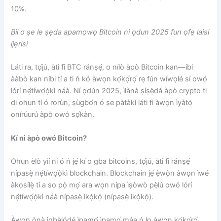
10%.
Bii o ṣe le ṣẹda apamọwọ Bitcoin ni ọdun 2025 fun ọfẹ laisi
ijẹrisi
Láti ra, tọ́jú, àti fi BTC ránṣẹ́, o nílò àpò Bitcoin kan—ibi
ààbò kan níbi tí a ti ń kó àwọn kọ́kọ́rọ́ rẹ fún wíwọlé sí owó
lórí nẹ́tíwọ́ọ̀kì náà. Ní ọdún 2025, ìlànà ṣíṣẹ̀dá àpò crypto ti
di ohun tí ó rọrùn, ṣùgbọ́n ó ṣe pàtàkì láti fi àwọn ìyàtọ̀
onírúurú àpò owó sọ́kàn.
Kí ni àpò owó Bitcoin?
Ohun èlò yìí ni ó ń jẹ́ kí o gba bitcoins, tọ́jú, àti fi ránṣẹ́
nípasẹ̀ nẹ́tíwọ́ọ̀kì blockchain. Blockchain jẹ́ ẹ̀wọ̀n àwọn ìwé
àkọsílẹ̀ tí a so pọ̀ mọ́ ara wọn nípa ìṣòwò pẹ̀lú owó lórí
nẹ́tíwọ́ọ̀kì náà nípasẹ̀ ìkọ̀kọ̀ (nípasẹ̀ ìkọ̀kọ̀).
Àwọn ọ̀nà ìgbàlódé ìpamọ́ ìpamọ́ máa ń lo àwọn kọ́kọ́rọ́