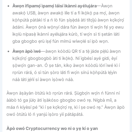
Àwọn ìfipamọ́ ìpamọ́ láìsí ìkànnì ayélujára
—Àwọn
awakọ̀ USB, àwọn awakọ̀ líle tí a fi ìkọ̀kọ̀ pa mọ́, àwọn
kọ̀ǹpútà pàtàkì tí a ń lò fún ṣíṣẹ̀dá àti títọ́jú àwọn kọ́kọ́rọ́
àdáni. Àwọn ọ̀nà wọ̀nyí dára fún àwọn tí wọ́n fẹ́ yọ ewu
ìkọlù nípasẹ̀ ìkànnì ayélujára kúrò, tí wọ́n sì ti ṣetán láti
gba gbogbo ẹrù iṣẹ́ fún mímú wíwọlé sí ipò wọn.
Àwọn àpò ìwé
—àwọn kóòdù QR tí a tẹ̀ jáde pẹ̀lú àwọn
kọ́kọ́rọ́ gbogbogbò àti ti ìkọ̀kọ̀. Ní ìgbésí ayé gidi, èyí
ṣọ̀wọ́n gan-an. Ó ṣe tán, kíkọ àwọn kóòdù lórí ìwé kì í
rọrùn rárá, ó sì tún ṣòro láti fi wọ́n sínú kọ̀ǹpútà lẹ́yìn
náà láti jẹ́rìí sí àwọn ìṣòwò náà.
Àwọn àṣàyàn òtútù kò rọrùn rárá. Ṣùgbọ́n wọ́n ń fúnni ní
ààbò tó ga jùlọ àti ìṣàkóso gbogbo owó rẹ. Nígbà míì, a
máa ń kíyèsí pé “kì í ṣe kọ́kọ́rọ́ rẹ, kì í ṣe owó rẹ.” Àwọn àpò
owó òtútù ló ń yanjú ìṣòro yìí pátápátá.
Àpò owó Cryptocurrency wo ni o yẹ kí o yan