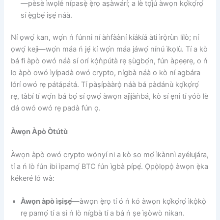
—pèsè ìwọlé nípasẹ̀ ẹ̀rọ aṣàwárí; a lè tọ́jú àwọn kọ́kọ́rọ́
sí ẹ̀gbẹ́ iṣẹ́ náà.
Ní ọwọ́ kan, wọ́n ń fúnni ní àǹfààní kíákíá àti ìrọ̀rùn lílò; ní
ọwọ́ kejì—wọ́n máa ń jẹ́ kí wọ́n máa jáwọ́ nínú ìkọlù. Tí a kò
bá fi àpò owó náà sí orí kọ̀ǹpútà rẹ ṣùgbọ́n, fún àpẹẹrẹ, o ń
lo àpò owó ìyípadà owó crypto, nígbà náà o kò ní agbára
lórí owó rẹ pátápátá. Tí pàṣípààrọ̀ náà bá pàdánù kọ́kọ́rọ́
rẹ, tàbí tí wọ́n bá bọ́ sí ọwọ́ àwọn ajìjàǹbá, kò sí ẹni tí yóò lè
dá owó owó rẹ padà fún ọ.
Àwọn Àpò Òtútù
Àwọn àpò owó crypto wọ̀nyí ni a kò so mọ́ ìkànnì ayélujára,
tí a ń lò fún ibi ìpamọ́ BTC fún ìgbà pípẹ́. Ọ̀pọ̀lọpọ̀ àwọn ẹ̀ka
kékeré ló wà:
Àwọn àpò ìṣiṣẹ́
—àwọn ẹ̀rọ tí ó ń kó àwọn kọ́kọ́rọ́ ìkọ̀kọ̀
rẹ pamọ́ tí a sì ń lò nígbà tí a bá ń ṣe ìṣòwò nìkan.