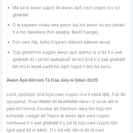
Má ṣe lo àwọn pààrọ̀ àti àwọn àpò owó crypto tí o kò
gbẹ́kẹ̀lé.
O le ṣayẹwo orukọ rere awọn iṣẹ lori awọn iru ẹrọ pataki
ti a mọ daradara (fun apẹẹrẹ, BestChange).
Fún owó ńlá, kọ́kọ́ fi ìṣòwò ìdánwò kékeré ránṣẹ́.
Tọjú gbólóhùn irugbin àwọn àpò ìpamọ́ rẹ sí ibi tí ó ṣeé
gbẹ́kẹ̀lé (kì í ṣe lórí ayélujára!) àti lórí ọ̀nà tí ó ṣeé gbẹ́kẹ̀lé
láti mú kí ìwọlé padà bọ̀ sípò nígbà tí ẹ̀rọ bá sọnù.
Àwọn Àpò Bitcoin Tó Dáa Jùlọ ní Ọdún 2025
Lónìí, ọ̀pọ̀lọpọ̀ ọ̀nà ìtọ́jú owó crypto ni a ti ṣẹ̀dá tẹ́lẹ̀. Fún lílo
ojoojúmọ́, Trust Wallet àti BlueWallet dára—ó rọrùn láti lò
pẹ̀lú lórí fóònù. Exodus àti Electrum dára fún ìtọ́jú lórí
kọ̀ǹpútà. Ledger àti Trezor jẹ́ àwọn àpò owó crypto
hardware tí ó ṣeé gbẹ́kẹ̀lé tí o bá fẹ́ tọ́jú owó crypto fún
ìgbà pípẹ́ àti ní ààbò. Tí o bá nílò láti rà àti tà owó