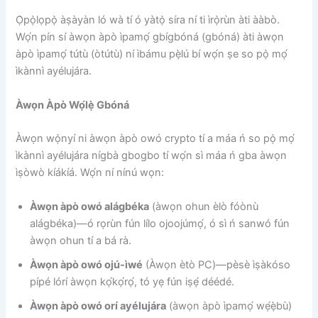
Ọ̀pọ̀lọpọ̀ àṣàyàn ló wà tí ó yàtọ̀ síra ní ti ìrọ̀rùn àti ààbò.
Wọ́n pín sí àwọn àpò ìpamọ́ gbígbóná (gbóná) àti àwọn
àpò ìpamọ́ tútù (òtútù) ní ìbámu pẹ̀lú bí wọ́n ṣe so pọ̀ mọ́
ìkànnì ayélujára.
Àwọn Àpò Wọ́lẹ̀ Gbóná
Àwọn wọ̀nyí ni àwọn àpò owó crypto tí a máa ń so pọ̀ mọ́
ìkànnì ayélujára nígbà gbogbo tí wọ́n sì máa ń gba àwọn
ìṣòwò kíákíá. Wọ́n ní nínú wọn:
Àwọn àpò owó alágbéka
(àwọn ohun èlò fóònù
alágbéka)—ó rọrùn fún lílo ojoojúmọ́, ó sì ń sanwó fún
àwọn ohun tí a bá rà.
Àwọn àpò owó ojú-ìwé
(Àwọn ètò PC)—pèsè ìṣàkóso
pípé lórí àwọn kọ́kọ́rọ́, tó yẹ fún iṣẹ́ déédé.
Àwọn àpò owó orí ayélujára
(àwọn àpò ìpamọ́ wẹ́ẹ̀bù)