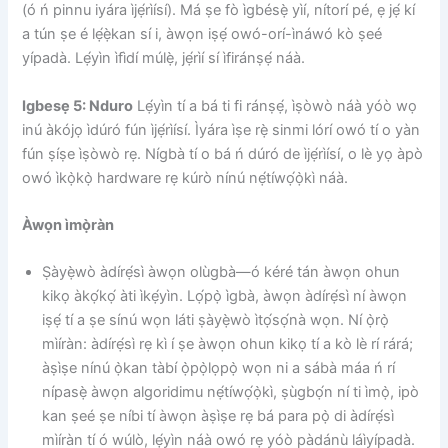
(ó ń pinnu iyára ìjẹ́rìísí). Má ṣe fò ìgbésẹ̀ yìí, nítorí pé, ẹ jẹ́ kí
a tún ṣe é lẹ́ẹ̀kan sí i, àwọn iṣẹ́ owó-orí-ìnáwó kò ṣeé
yípadà. Lẹ́yìn ìfìdí múlẹ̀, jẹ́rìí sí ìfiránṣẹ́ náà.
Igbesẹ 5: Nduro
Lẹ́yìn tí a bá ti fi ránṣẹ́, ìṣòwò náà yóò wọ
inú àkójọ ìdúró fún ìjẹ́rìísí. Ìyára ìṣe rẹ̀ sinmi lórí owó tí o yàn
fún ṣíṣe ìṣòwò rẹ. Nígbà tí o bá ń dúró de ìjẹ́rìísí, o lè yọ àpò
owó ìkọ̀kọ̀ hardware rẹ kúrò nínú nẹ́tíwọ́ọ̀kì náà.
Àwọn ìmọ̀ràn
Ṣàyẹ̀wò àdírẹ́sì àwọn olùgbà—ó kéré tán àwọn ohun
kikọ àkọ́kọ́ àti ìkẹ́yìn. Lọ́pọ̀ ìgbà, àwọn àdírẹ́sì ní àwọn
iṣẹ́ tí a ṣe sínú wọn láti ṣàyẹ̀wò ìtọ́sọ́nà wọn. Ní ọ̀rọ̀
mìíràn: àdírẹ́sì rẹ kì í ṣe àwọn ohun kikọ tí a kò lè rí rárá;
àṣìṣe nínú ọ̀kan tàbí ọ̀pọ̀lọpọ̀ wọn ni a sábà máa ń rí
nípasẹ̀ àwọn algoridimu nẹ́tíwọ́ọ̀kì, ṣùgbọ́n ní ti ìmọ̀, ipò
kan ṣeé ṣe níbi tí àwọn àṣìṣe rẹ bá para pọ̀ di àdírẹ́sì
mìíràn tí ó wúlò, lẹ́yìn náà owó rẹ yóò pàdánù láìyípadà.