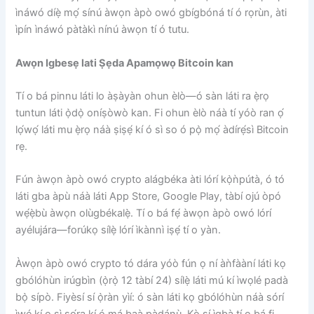
ìnáwó díẹ̀ mọ́ sínú àwọn àpò owó gbígbóná tí ó rọrùn, àti
ìpín ìnáwó pàtàkì nínú àwọn tí ó tutu.
Awọn Igbesẹ lati Ṣẹda Apamọwọ Bitcoin kan
Tí o bá pinnu láti lo àṣàyàn ohun èlò—ó sàn láti ra ẹ̀rọ
tuntun láti ọ̀dọ̀ oníṣòwò kan. Fi ohun èlò náà tí yóò ran ọ́
lọ́wọ́ láti mu ẹ̀rọ náà ṣiṣẹ́ kí ó sì so ó pọ̀ mọ́ àdírẹ́sì Bitcoin
rẹ.
Fún àwọn àpò owó crypto alágbéka àti lórí kọ̀ǹpútà, ó tó
láti gba àpù náà láti App Store, Google Play, tàbí ojú òpó
wẹ́ẹ̀bù àwọn olùgbékalẹ̀. Tí o bá fẹ́ àwọn àpò owó lórí
ayélujára—forúkọ sílẹ̀ lórí ìkànnì iṣẹ́ tí o yàn.
Àwọn àpò owó crypto tó dára yóò fún ọ ní àǹfààní láti kọ
gbólóhùn irúgbìn (ọ̀rọ̀ 12 tàbí 24) sílẹ̀ láti mú kí ìwọlé padà
bọ̀ sípò. Fiyèsí sí ọ̀ràn yìí: ó sàn láti kọ gbólóhùn náà sórí
ìwé kí o sì ṣọ́ra kí ó má ​​baà pàdánù. Kò sí ìgbà tí o bá fi