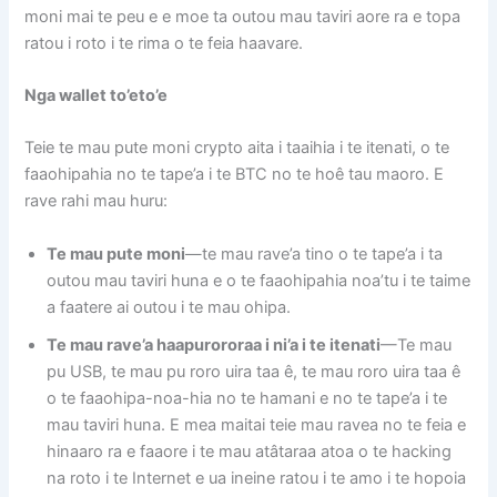
moni mai te peu e e moe ta outou mau taviri aore ra e topa
ratou i roto i te rima o te feia haavare.
Nga wallet to’eto’e
Teie te mau pute moni crypto aita i taaihia i te itenati, o te
faaohipahia no te tape’a i te BTC no te hoê tau maoro. E
rave rahi mau huru:
Te mau pute moni
—te mau rave’a tino o te tape’a i ta
outou mau taviri huna e o te faaohipahia noa’tu i te taime
a faatere ai outou i te mau ohipa.
Te mau rave’a haapurororaa i ni’a i te itenati
—Te mau
pu USB, te mau pu roro uira taa ê, te mau roro uira taa ê
o te faaohipa-noa-hia no te hamani e no te tape’a i te
mau taviri huna. E mea maitai teie mau ravea no te feia e
hinaaro ra e faaore i te mau atâtaraa atoa o te hacking
na roto i te Internet e ua ineine ratou i te amo i te hopoia