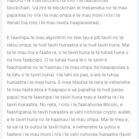
hapono i te mau bitcoins na roto i te faanahoraa
blockchain. Ua riro te blockchain ei mekameka no te mau
papa’iraa no ni’a i te mau ohipa e te mau moni i ni’a i te
itenati (na roto i te mau rave’a haaparareraa).
E faaohipa te mau algorithm no teie tau e piti taviri no ta
ratou ohipa: te hoê taviri huiraatira e te hoê taviri huna. Mai
ta te mau i’oa e faaite ra, o te taviri huna ïa te tuhaa huna o
na hoa faaipoipo. O te tuhaa huna ïa o te taviri e
faaohipahia no te haamau i te mau ohipa (te haapapuraa a
te fatu o te taviri huna). I te tahi a’e pae, e ere te tuhaa
huiraatira i te mea huna. E mea titauhia te reira ia nehenehe
te mau taata atoa e haapapu e ua papaihia te hoê parau
papa’i ma te faaohipa i te taviri huna mau e taaihia ra i te
taviri huiraatira. No reira, i roto i te faanahoraa Bitcoin, e
faaohipahia te taviri huiraatira ei vahi nohoraa crypto wallet,
e te taviri huna no te haamau i te mau ohipa. Mai te mea e,
te vai ra ta outou te taviri huna, e nehenehe ta outou e
faatere i te mau moni i ni’a i te vahi nohoraa huiraatira (taviri