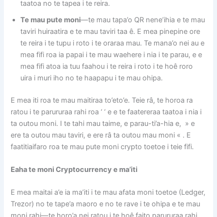
taatoa no te tapea i te reira.
Te mau pute moni
—te mau tapa’o QR nene’ihia e te mau
taviri huiraatira e te mau taviri taa ê. E mea pinepine ore
te reira i te tupu i roto i te oraraa mau. Te mana’o nei au e
mea fifi roa ia papai i te mau waehere i nia i te parau, e e
mea fifi atoa ia tuu faahou i te reira i roto i te hoê roro
uira i muri iho no te haapapu i te mau ohipa.
E mea iti roa te mau maitiraa to’eto’e. Teie râ, te horoa ra
ratou i te parururaa rahi roa ‘ ‘ e e te faatereraa taatoa i nia i
ta outou moni. I te tahi mau taime, e parau-ti’a-hia e, » e
ere ta outou mau taviri, e ere râ ta outou mau moni « . E
faatitiaifaro roa te mau pute moni crypto toetoe i teie fifi.
Eaha te moni Cryptocurrency e ma’iti
E mea maitai a’e ia ma’iti i te mau afata moni toetoe (Ledger,
Trezor) no te tape’a maoro e no te rave i te ohipa e te mau
moni rahi—te horo’a nei ratou i te hoê faito parururaa rahi