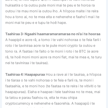
huiraatira o ta outou pute moni mai te peu e te horoa ra
outou i te mau moni ia outou iho. A hi’opoa maite i te reira
hou a tono ai, no te mea eita e nehenehe e faaho’i mai i te
moni mai te peu e e tupu te hoê hape.
Taahiraa 3: Ngaahi haamaramaramaraa no ni’a i te hooraa
A haapipii e aore râ, a tomo i te vahi nohoraa o te feia farii i
roto i te taviniraa aore ra te pute moni crypto ta outou e
tono ra. A faataa i te faito o te moni i roto i te BTC (e aore
râ, te hoê moni moni aore ra moni fiat, mai te mea e, te turu
nei te taviniraa i te tauiraa).
Taahiraa 4: Haapapuraa
Hou a rave ai i te tauiraa, a hi’opoa
i te tiaraa o te vahi nohoraa o te feia e farii ra, te moni i
faataahia, e te moni hoo (te faataa ra te reira i te vitiviti o te
haapapuraa). Eiaha e haapae i teie taahiraa no te mea, mai
ta tatou e parau faahou ra, eita te mau ohipa
cryptocurrency e nehenehe e faaorehia. A haapapû i te