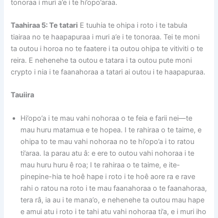
tonoraa i muri a’e i te hi’opo’araa.
Taahiraa 5: Te tatari
E tuuhia te ohipa i roto i te tabula
tiairaa no te haapapuraa i muri a’e i te tonoraa. Tei te moni
ta outou i horoa no te faatere i ta outou ohipa te vitiviti o te
reira. E nehenehe ta outou e tatara i ta outou pute moni
crypto i nia i te faanahoraa a tatari ai outou i te haapapuraa.
Tauiira
Hi’opo’a i te mau vahi nohoraa o te feia e farii nei—te
mau huru matamua e te hopea. I te rahiraa o te taime, e
ohipa to te mau vahi nohoraa no te hi’opo’a i to ratou
ti’araa. Ia parau atu â: e ere to outou vahi nohoraa i te
mau huru huru ê roa; I te rahiraa o te taime, e ite-
pinepine-hia te hoê hape i roto i te hoê aore ra e rave
rahi o ratou na roto i te mau faanahoraa o te faanahoraa,
tera râ, ia au i te mana’o, e nehenehe ta outou mau hape
e amui atu i roto i te tahi atu vahi nohoraa ti’a, e i muri iho