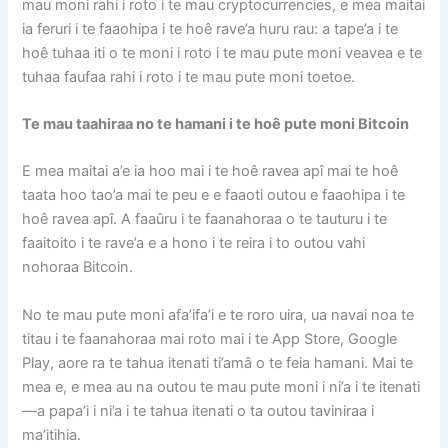
mau moni rahi i roto i te mau cryptocurrencies, e mea maitai
ia feruri i te faaohipa i te hoê rave’a huru rau: a tape’a i te
hoê tuhaa iti o te moni i roto i te mau pute moni veavea e te
tuhaa faufaa rahi i roto i te mau pute moni toetoe.
Te mau taahiraa no te hamani i te hoê pute moni Bitcoin
E mea maitai a’e ia hoo mai i te hoê ravea apî mai te hoê
taata hoo tao’a mai te peu e e faaoti outou e faaohipa i te
hoê ravea apî. A faaûru i te faanahoraa o te tauturu i te
faaitoito i te rave’a e a hono i te reira i to outou vahi
nohoraa Bitcoin.
No te mau pute moni afa’ifa’i e te roro uira, ua navai noa te
titau i te faanahoraa mai roto mai i te App Store, Google
Play, aore ra te tahua itenati ti’amâ o te feia hamani. Mai te
mea e, e mea au na outou te mau pute moni i ni’a i te itenati
—a papa’i i ni’a i te tahua itenati o ta outou taviniraa i
ma’itihia.