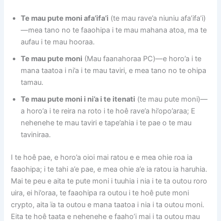
Te mau pute moni afa’ifa’i
(te mau rave’a niuniu afa’ifa’i)
—mea tano no te faaohipa i te mau mahana atoa, ma te
aufau i te mau hooraa.
Te mau pute moni
(Mau faanahoraa PC)—e horo’a i te
mana taatoa i ni’a i te mau taviri, e mea tano no te ohipa
tamau.
Te mau pute moni i ni’a i te itenati
(te mau pute moni)—
a horo’a i te reira na roto i te hoê rave’a hi’opo’araa; E
nehenehe te mau taviri e tape’ahia i te pae o te mau
taviniraa.
I te hoê pae, e horo’a oioi mai ratou e e mea ohie roa ia
faaohipa; i te tahi a’e pae, e mea ohie a’e ia ratou ia haruhia.
Mai te peu e aita te pute moni i tuuhia i nia i te ta outou roro
uira, ei hi’oraa, te faaohipa ra outou i te hoê pute moni
crypto, aita ïa ta outou e mana taatoa i nia i ta outou moni.
Eita te hoê taata e nehenehe e faaho’i mai i ta outou mau