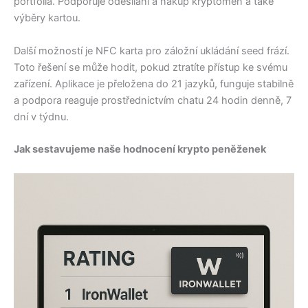
portfolia. Podporuje odesílání a nákup kryptoměn a také
výběry kartou.
Další možností je NFC karta pro záložní ukládání seed frází.
Toto řešení se může hodit, pokud ztratíte přístup ke svému
zařízení. Aplikace je přeložena do 21 jazyků, funguje stabilně
a podpora reaguje prostřednictvím chatu 24 hodin denně, 7
dní v týdnu.
Jak sestavujeme naše hodnocení krypto peněženek