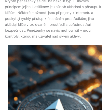
Krypto peněženky se dělí na několik typů. Hlavním
principem jejich klasifikace je způsob ukládání a přístupu k
klíčům. Některé možnosti jsou připojeny k internetu a
poskytují rychlý přístup k finančním prostředkům; jiné
ukládají klíče v izolovaném prostředí a upřednostňují
bezpečnost. Peněženky se navíc mohou lišit v úrovni
kontroly, kterou má uživatel nad svými aktivy.