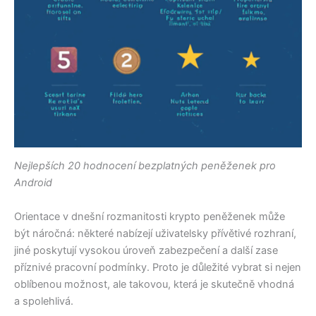
Nejlepších 20 hodnocení bezplatných peněženek pro
Android
Orientace v dnešní rozmanitosti krypto peněženek může
být náročná: některé nabízejí uživatelsky přívětivé rozhraní,
jiné poskytují vysokou úroveň zabezpečení a další zase
příznivé pracovní podmínky. Proto je důležité vybrat si nejen
oblíbenou možnost, ale takovou, která je skutečně vhodná
a spolehlivá.