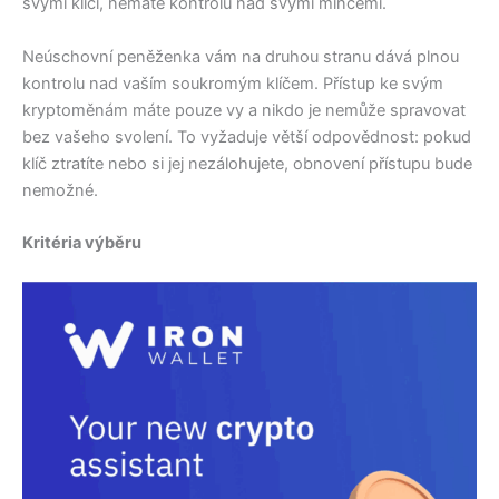
svými klíči, nemáte kontrolu nad svými mincemi.
Neúschovní peněženka vám na druhou stranu dává plnou
kontrolu nad vaším soukromým klíčem. Přístup ke svým
kryptoměnám máte pouze vy a nikdo je nemůže spravovat
bez vašeho svolení. To vyžaduje větší odpovědnost: pokud
klíč ztratíte nebo si jej nezálohujete, obnovení přístupu bude
nemožné.
Kritéria výběru