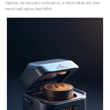
zajišťuje, že transakci iniciovali vy, a nikoli někdo jiný (kdo
nezná vaši tajnou část klíče).