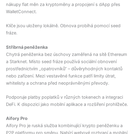
nákupy fiat měn za kryptoměny a propojení s dApp přes
WalletConnect.
Klíče jsou uloženy lokálně. Obnova probíhá pomocí seed
fráze.
Stříbrná peněženka
Chytrá peněženka bez úschovy zaměřená na sítě Ethereum
a Starknet. Místo seed fráze používá sociální obnovení
prostřednictvím „opatrovníků“ – důvěryhodných kontaktů
nebo zařízení. Mezi vestavěné funkce patří limity útrat,
whitelisty a ochrana před neoprávněnými převody.
Podporuje platby poplatků v různých tokenech a integraci
DeFi. K dispozici jako mobilní aplikace a rozšíření prohlížeče.
Aifory Pro
Aifory Pro je ruská služba kombinující krypto peněženku a
P2P platformu pro směnu. Nabízí webové rozhraní a mobilní