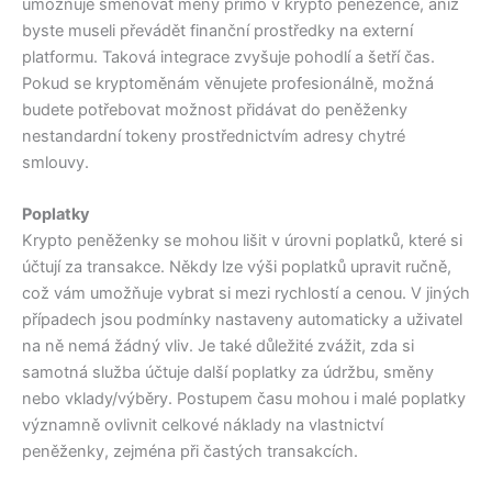
umožňuje směňovat měny přímo v krypto peněžence, aniž
byste museli převádět finanční prostředky na externí
platformu. Taková integrace zvyšuje pohodlí a šetří čas.
Pokud se kryptoměnám věnujete profesionálně, možná
budete potřebovat možnost přidávat do peněženky
nestandardní tokeny prostřednictvím adresy chytré
smlouvy.
Poplatky
Krypto peněženky se mohou lišit v úrovni poplatků, které si
účtují za transakce. Někdy lze výši poplatků upravit ručně,
což vám umožňuje vybrat si mezi rychlostí a cenou. V jiných
případech jsou podmínky nastaveny automaticky a uživatel
na ně nemá žádný vliv. Je také důležité zvážit, zda si
samotná služba účtuje další poplatky za údržbu, směny
nebo vklady/výběry. Postupem času mohou i malé poplatky
významně ovlivnit celkové náklady na vlastnictví
peněženky, zejména při častých transakcích.