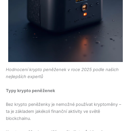
Hodnocení krypto peněženek v roce 2025 podle našich
nejlepších expertů
Typy krypto peněženek
Bez krypto peněženky je nemožné používat kryptoměny –
ta je základem jakékoli finanční aktivity ve světě
blockchainu.