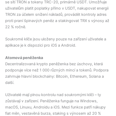
se sítí TRON a tokeny TRC-20, primárně USDT. Umožňuje
uživatelům platit poplatky přímo v USDT, nakupovat energii
TRON za účelem snížení nákladů, provádět kontroly adres
proti praní špinavých peněz a stakingovat TRX s výnosy až
22 % ročně.
Soukromé klíče jsou uloženy pouze na zařízení uživatele a
aplikace je k dispozici pro iOS a Android.
Atomová peněženka
Decentralizovaná krypto peněženka bez úschovy, která
podporuje více než 1 000 různých mincí a tokenů. Podpora
zahrnuje hlavní blockchainy: Bitcoin, Ethereum, Solana a
další.
Uživatelé mají plnou kontrolu nad soukromými klíči – ty
zůstávají v zařízení. Peněženka funguje na Windows,
macOS, Linuxu, Androidu a iOS. Mezi funkce patří nákupy
fiat měn, vestavěná burza, staking s výnosem až 20 %