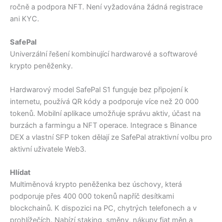
ročně a podpora NFT. Není vyžadována žádná registrace
ani KYC.
SafePal
Univerzální řešení kombinující hardwarové a softwarové
krypto peněženky.
Hardwarový model SafePal S1 funguje bez připojení k
internetu, používá QR kódy a podporuje více než 20 000
tokenů. Mobilní aplikace umožňuje správu aktiv, účast na
burzách a farmingu a NFT operace. Integrace s Binance
DEX a vlastní SFP token dělají ze SafePal atraktivní volbu pro
aktivní uživatele Web3.
Hlídat
Multiměnová krypto peněženka bez úschovy, která
podporuje přes 400 000 tokenů napříč desítkami
blockchainů. K dispozici na PC, chytrých telefonech a v
prohlížečích. Nabízí staking, směny, nákupy fiat měn a