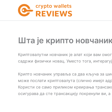
Пређи
на
садржај
Шта је крипто новчани
Криптовалутни новчаник је алат који вам омо
садржи физички новац. Уместо тога, интерагуј
Крипто новчаник управља са два кључа за шиф
може послати криптовалута (слично имејл адр
Користи се само приликом креирања трансакци
осигурава да сте трансакцију покренули ви, а 