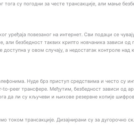
ог тога су погодни за честе трансакције, али мање бе
ог уређаја повезаног на интернет. Сви подаци се чувају
ке, али безбедност таквих крипто новчаника зависи од
 доступна у овом случају, а недостатак контроле над
елефонима. Нуде брз приступ средствима и често су ин
-to-peer трансфере. Међутим, безбедност зависи од а
тога да ли су кључеви и њихове резервне копије шифров
амо током трансакције. Дизајнирани су за дугорочно 