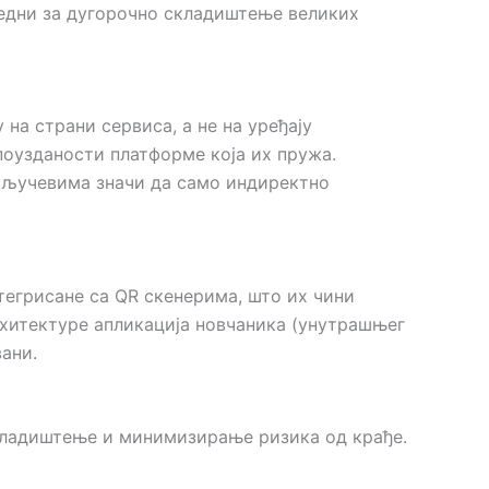
збедни за дугорочно складиштење великих
 на страни сервиса, а не на уређају
 поузданости платформе која их пружа.
 кључевима значи да само индиректно
тегрисане са QR скенерима, што их чини
рхитектуре апликација новчаника (унутрашњег
ани.
складиштење и минимизирање ризика од крађе.