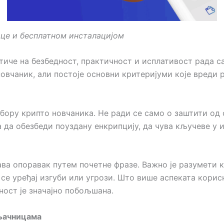
це и бесплатном инсталацијом
утиче на безбедност, практичност и исплативост рада 
овчаник, али постоје основни критеријуми које вреди р
збору крипто новчаника. Не ради се само о заштити од
а да обезбеди поуздану енкрипцију, да чува кључеве 
ава опоравак путем почетне фразе. Важно је разумети 
се уређај изгуби или угрози. Што више аспеката корис
ност је значајно побољшана.
ењачницама