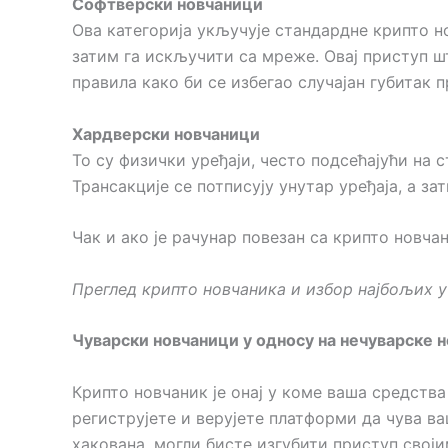
Софтверски новчаници
Ова категорија укључује стандардне крипто н
затим га искључити са мреже. Овај приступ ш
правила како би се избегао случајан губитак п
Хардверски новчаници
То су физички уређаји, често подсећајући на 
Трансакције се потписују унутар уређаја, а за
Чак и ако је рачунар повезан са крипто новча
Преглед крипто новчаника и избор најбољих 
Чуварски новчаници у односу на нечуварске 
Крипто новчаник је онај у коме ваша средств
региструјете и верујете платформи да чува ва
хакована, могли бисте изгубити приступ свој