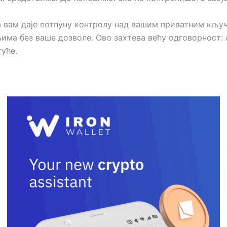
а вам даје потпуну контролу над вашим приватним кљу
ма без ваше дозволе. Ово захтева већу одговорност: 
уће.