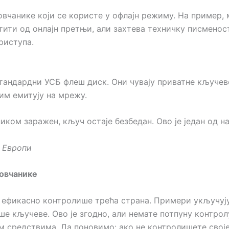
овчанике који се користе у офлајн режиму. На пример,
тити од онлајн претњи, али захтева техничку писмено
риступа.
стандардни УСБ флеш диск. Они чувају приватне кључев
тим емитују на мрежу.
ником заражен, кључ остаје безбедан. Ово је један од н
у Европи
новчанике
а ефикасно контролише трећа страна. Примери укључују
ше кључеве. Ово је згодно, али немате потпуну контрол
им средствима. Да поновимо: ако не контролишете своје