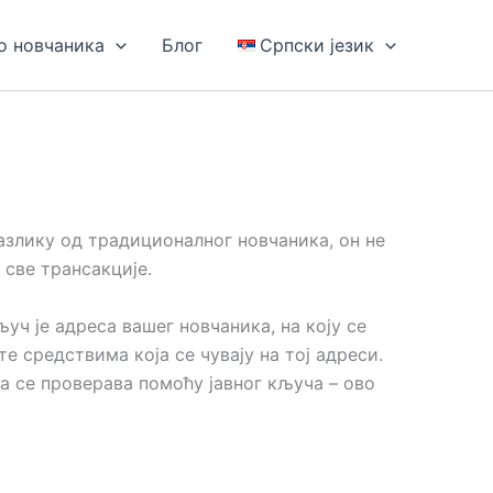
о новчаника
Блог
Српски језик
азлику од традиционалног новчаника, он не
 све трансакције.
ч је адреса вашег новчаника, на коју се
 средствима која се чувају на тој адреси.
а се проверава помоћу јавног кључа – ово