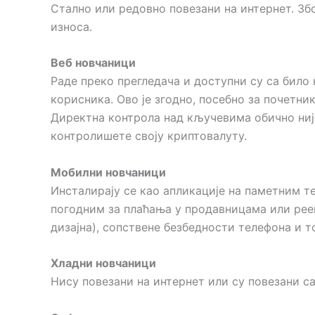
Стално или редовно повезани на интернет. Зб
износа.
Веб новчаници
Раде преко прегледача и доступни су са било к
корисника. Ово је згодно, посебно за почетни
Директна контрола над кључевима обично није
контролишете своју криптовалуту.
Мобилни новчаници
Инсталирају се као апликације на паметним т
погодним за плаћања у продавницама или peer
дизајна), сопствене безбедности телефона и 
Хладни новчаници
Нису повезани на интернет или су повезани с