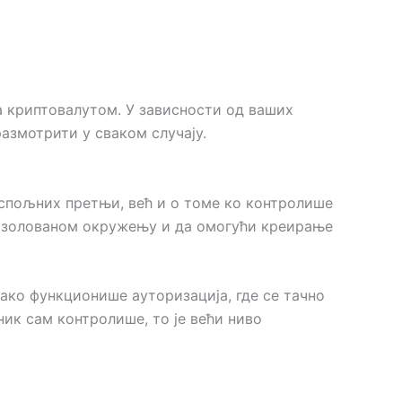
са криптовалутом. У зависности од ваших
азмотрити у сваком случају.
 спољних претњи, већ и о томе ко контролише
у изолованом окружењу и да омогући креирање
како функционише ауторизација, где се тачно
ник сам контролише, то је већи ниво