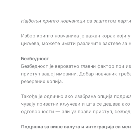
Најбољи крипто новчаници са заштитом карти
Избор крипто новчаника је важан корак који 
циљева, можете имати различите захтеве за н
Безбедност
Безбедност је вероватно главни фактор при и
приступ вашој имовини. Добар новчаник треб
резервних копија.
Такође је одлично ако изабрана опција подрж
чувају приватни кључеви и шта се дешава ако 
одговорности — али уз прави приступ, безбед
Подршка за више валута и интеграција са м