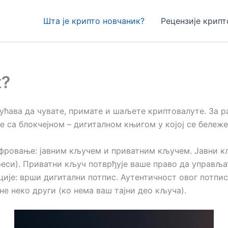
Шта је крипто новчаник?
Рецензије крипт
к?
гућава да чувате, примате и шаљете криптовалуте. За р
е са блокчејном – дигиталном књигом у којој се бележе
ровање: јавним кључем и приватним кључем. Јавни кљу
еси). Приватни кључ потврђује ваше право да управљате
је: врши дигитални потпис. Аутентичност овог потпис
не неко други (ко нема ваш тајни део кључа).