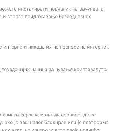
 можете инсталирати новчаник на рачунар, а
ст и строго придржавање безбедносних
е интерно и никада их не преносе на интернет.
ајпоузданијих начина за чување криптовалуте.
 крипто берзе или онлајн сервисе где се
у: ако је ваш налог блокиран или је платформа
 кључеве, не контролишете своје новчиће.