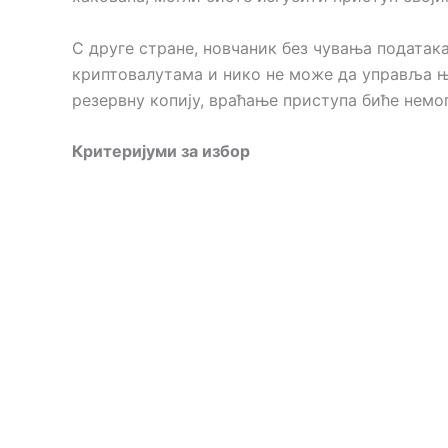
С друге стране, новчаник без чувања податак
криптовалутама и нико не може да управља њи
резервну копију, враћање приступа биће немог
Критеријуми за избор