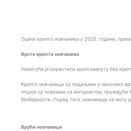
Оцена крипто новчаника у 2025. години, пр
Врсте крипто новчаника
Немогуће је користити криптовалуту без крипт
Крипто новчаници су подељени у неколико вр
опције су повезане са интернетом, пружајући
безбедности. Поред тога, новчаници се могу 
Врући новчаници