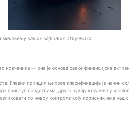
ема мишљењу наших најбољих стручњака
о новчаника — она је основа сваке финансијске активн
ста. Главни принцип њихове класификације је начин с
 брз приступ средствима; друге чувају кључеве у изол
разликовати по нивоу контроле коју корисник има над 