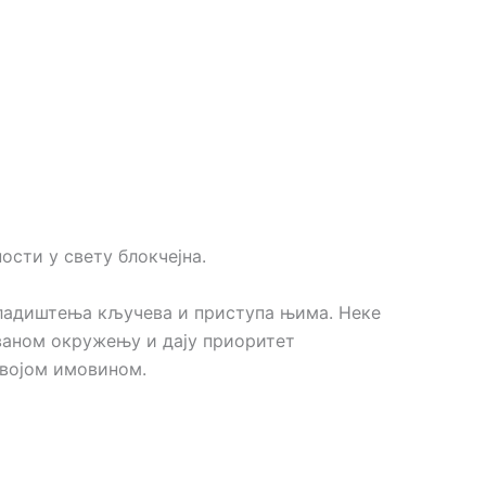
ости у свету блокчејна.
кладиштења кључева и приступа њима. Неке
ованом окружењу и дају приоритет
својом имовином.