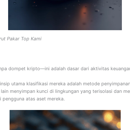
rut Pakar Top Kami
a dompet kripto—ini adalah dasar dari aktivitas keuangan
rinsip utama klasifikasi mereka adalah metode penyimpana
 lain menyimpan kunci di lingkungan yang terisolasi dan m
ki pengguna atas aset mereka.