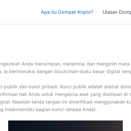
Apa itu Dompet Kripto?
Ulasan Domp
gkinkan Anda menyimpan, menerima, dan mengirim mata uan
, ia berinteraksi dengan blockchain-buku besar digital tem
ci publik dan kunci pribadi. Kunci publik adalah alamat d
nfirmasi hak Anda untuk mengelola aset yang disimpan di a
ital. Keaslian tanda tangan ini diverifikasi menggunakan k
ng tidakmemiliki bagian kunci rahasia Anda).