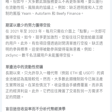
略。但如今，大多數此類服務要么不再更新策略，要么運行
在流動性低、風險高的協議上。例如：缺乏透明度和人工控
制的舊版 Yearn、Autofarm 和 Beefy Finance。
期望以最少的努力獲得空投
在 2021 年至 2023 年，每月只需在介面上「點擊」一次即可
獲得空投。如今，競爭更加激烈，空投往往只發放給最活躍
的用戶。此外，有些項目僅透過封閉清單進行空投，缺乏透
明的參與標準。這使得被動參與變得毫無意義。例如：
zkSync－數千名活躍用戶未能獲得空投。
單邊池中的流動性挖礦
長期以來，只允許存入一種代幣（例如 ETH 或 USDT）的資
金池被認為風險較低。然而，大多數此類機制如今已無法產
生實際效益。在某些情況下，收益僅由手續費覆蓋，而非真
正的經濟利益。此外，它們往往掩蓋了交易對另一方需求不
足的問題。
盲目迷信收益率而不分析代幣經濟學