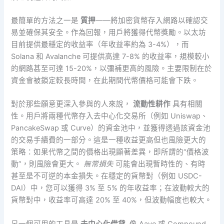
最簡單的方法之一是
質押
——將加密貨幣存入網路以確認交
易並確保其安全。作為回報，用戶將獲得代幣獎勵。以太坊
目前提供最穩定的收益率（年收益率約為 3-4%），而
Solana 和 Avalanche 可提供高達 7-8% 的收益率，規模較小
的網路甚至可達 15-20%，以彌補更高的風險。主要限制在於
資金會被鎖定較長時間，在此期間代幣價格可能會下跌。
對於那些願意更深入參與的人來說，
流動性耕作
具有相關
性。用戶將兩種代幣存入去中心化交易所（例如 Uniswap、
PancakeSwap 或 Curve）的資金池中，並獲得透過該資金池
的交易手續費的一部分。這是一種收益更高但也風險更大的
策略：如果代幣之間的價格出現顯著差異，即所謂的“價格波
動”，則風險會更大。
無常損失
可能會出現暫時性的、有時
甚至是不可逆的本金損失。在穩定的貨幣對（例如 USDC-
DAI）中，您可以獲得 3% 至 5% 的年收益率；在波動較大的
貨幣對中，收益率可高達 20% 至 40%，但波動幅度也較大。
另一個可用的工具是
去中心化借貸
. 像 Aave 或 Compound