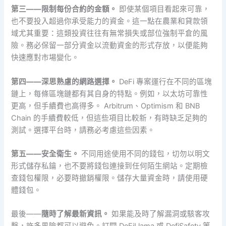
第三——限制每份合約的金額。
即使某個項目看起來可靠，
也不要投入超過你承受能力的資金。這一點在農業和貸款領
域尤其重要：這類投資往往有無常損失或部位強制平倉的風
險。務必保留一部分資金以流動資金的形式存放，以便能夠
快速應對市場變化。
第四——深思熟慮的網路選擇。
DeFi 專案運行在不同的區塊
鏈上，每條區塊鏈都有其自身的特點。例如，以太坊可靠性
更高，但手續費也高得多。 Arbitrum、Optimism 和 BNB
Chain 的手續費較低，但這些項目比較新，有時缺乏足夠的
測試。選擇平台時，請務必考慮這些因素。
第五——安全衛生。
不同用途使用不同的錢包，切勿以明文
形式儲存私鑰，也不要將錢包連接到任何陌生網站。定期檢
查錢包權限，必要時撤銷權限。儲存大量資金時，請使用硬
體錢包。
最後——
隨時了解最新資訊。
如果能及時了解漏洞或駭客攻