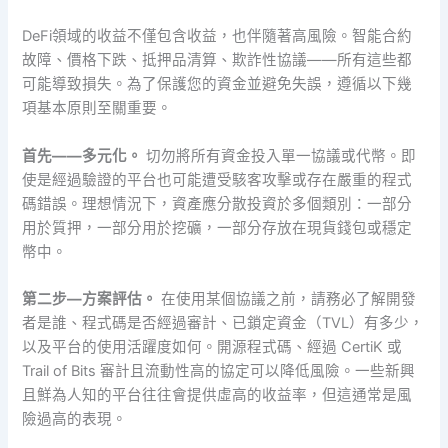
DeFi領域的收益不僅包含收益，也伴隨著高風險。智能合約
故障、價格下跌、抵押品清算、欺詐性協議——所有這些都
可能導致損失。為了保護您的資金並避免失誤，遵循以下幾
項基本原則至關重要。
首先——多元化。
切勿將所有資金投入單一協議或代幣。即
使是經過驗證的平台也可能遭受駭客攻擊或存在嚴重的程式
碼錯誤。理想情況下，資產應分散投資於多個類別：一部分
用於質押，一部分用於挖礦，一部分存放在現貨錢包或穩定
幣中。
第二步—方案評估。
在使用某個協議之前，請務必了解開發
者是誰、程式碼是否經過審計、已鎖定資金（TVL）有多少，
以及平台的使用活躍度如何。開源程式碼、經過 CertiK 或
Trail of Bits 審計且流動性高的協定可以降低風險。一些新興
且鮮為人知的平台往往會提供虛高的收益率，但這通常是風
險過高的表現。