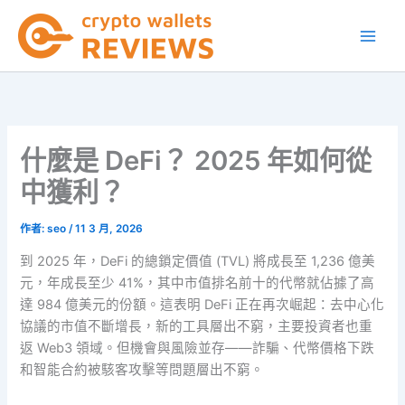
跳
至
主
要
內
容
什麼是 DeFi？ 2025 年如何從
中獲利？
作者:
seo
/
11 3 月, 2026
到 2025 年，DeFi 的總鎖定價值 (TVL) 將成長至 1,236 億美
元，年成長至少 41%，其中市值排名前十的代幣就佔據了高
達 984 億美元的份額。這表明 DeFi 正在再次崛起：去中心化
協議的市值不斷增長，新的工具層出不窮，主要投資者也重
返 Web3 領域。但機會與風險並存——詐騙、代幣價格下跌
和智能合約被駭客攻擊等問題層出不窮。