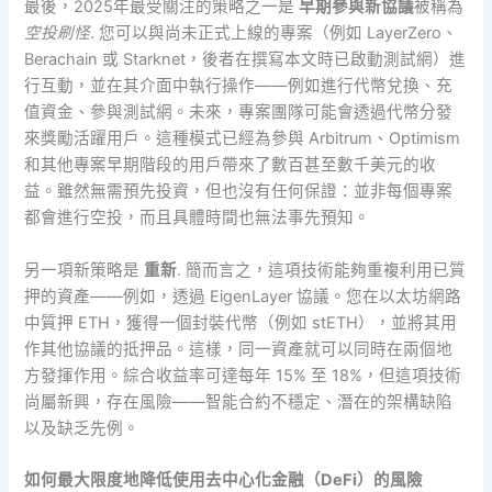
最後，2025年最受關注的策略之一是
早期參與新協議
被稱為
空投刷怪
. 您可以與尚未正式上線的專案（例如 LayerZero、
Berachain 或 Starknet，後者在撰寫本文時已啟動測試網）進
行互動，並在其介面中執行操作——例如進行代幣兌換、充
值資金、參與測試網。未來，專案團隊可能會透過代幣分發
來獎勵活躍用戶。這種模式已經為參與 Arbitrum、Optimism
和其他專案早期階段的用戶帶來了數百甚至數千美元的收
益。雖然無需預先投資，但也沒有任何保證：並非每個專案
都會進行空投，而且具體時間也無法事先預知。
另一項新策略是
重新
. 簡而言之，這項技術能夠重複利用已質
押的資產——例如，透過 EigenLayer 協議。您在以太坊網路
中質押 ETH，獲得一個封裝代幣（例如 stETH），並將其用
作其他協議的抵押品。這樣，同一資產就可以同時在兩個地
方發揮作用。綜合收益率可達每年 15% 至 18%，但這項技術
尚屬新興，存在風險——智能合約不穩定、潛在的架構缺陷
以及缺乏先例。
如何最大限度地降低使用去中心化金融（DeFi）的風險