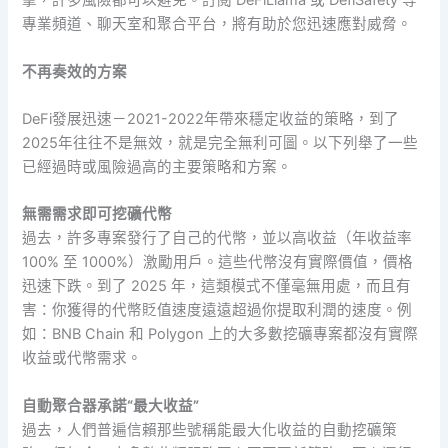
擊，許多風險都可以避免。訂閱 DeFiLlama 或 DefiSafety 等
專業頻道、聊天室和聚合平台，將有助於您迅速應對威脅。
不再奏效的方案
DeFi發展迅速－2021-2022年帶來穩定收益的策略，到了
2025年往往不是無效，就是完全無利可圖。以下列舉了一些
已經過時或風險過高的主要策略和方案。
無需需求即可挖礦代幣
過去，許多專案發行了自己的代幣，並以高收益（年收益率
100% 至 1000%）激勵用戶。這些代幣沒有實際價值，價格
迅速下跌。到了 2025 年，這類模式不僅毫無用處，而且有
害：你獲得的代幣貶值速度遠遠超過你提取利潤的速度。例
如：BNB Chain 和 Polygon 上的大多數挖礦專案都沒有實際
收益或代幣需求。
自動聚合器承諾“最大收益”
過去，人們普遍信賴那些號稱能最大化收益的自動挖礦策