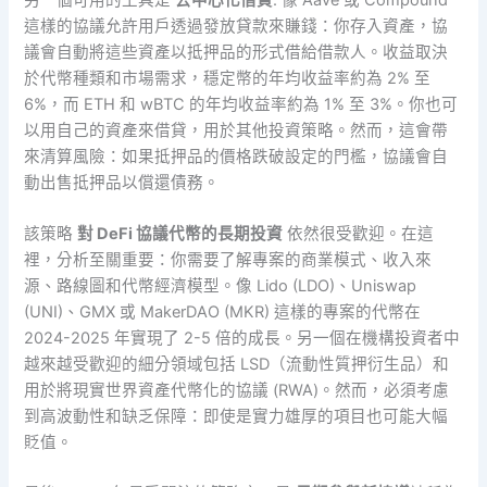
這樣的協議允許用戶透過發放貸款來賺錢：你存入資產，協
議會自動將這些資產以抵押品的形式借給借款人。收益取決
於代幣種類和市場需求，穩定幣的年均收益率約為 2% 至
6%，而 ETH 和 wBTC 的年均收益率約為 1% 至 3%。你也可
以用自己的資產來借貸，用於其他投資策略。然而，這會帶
來清算風險：如果抵押品的價格跌破設定的門檻，協議會自
動出售抵押品以償還債務。
該策略
對 DeFi 協議代幣的長期投資
依然很受歡迎。在這
裡，分析至關重要：你需要了解專案的商業模式、收入來
源、路線圖和代幣經濟模型。像 Lido (LDO)、Uniswap
(UNI)、GMX 或 MakerDAO (MKR) 這樣的專案的代幣在
2024-2025 年實現了 2-5 倍的成長。另一個在機構投資者中
越來越受歡迎的細分領域包括 LSD（流動性質押衍生品）和
用於將現實世界資產代幣化的協議 (RWA)。然而，必須考慮
到高波動性和缺乏保障：即使是實力雄厚的項目也可能大幅
貶值。