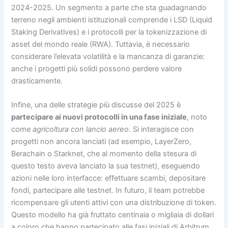
2024-2025. Un segmento a parte che sta guadagnando
terreno negli ambienti istituzionali comprende i LSD (Liquid
Staking Derivatives) e i protocolli per la tokenizzazione di
asset del mondo reale (RWA). Tuttavia, è necessario
considerare l’elevata volatilità e la mancanza di garanzie:
anche i progetti più solidi possono perdere valore
drasticamente.
Infine, una delle strategie più discusse del 2025 è
partecipare ai nuovi protocolli in una fase iniziale
, noto
come
agricoltura con lancio aereo
. Si interagisce con
progetti non ancora lanciati (ad esempio, LayerZero,
Berachain o Starknet, che al momento della stesura di
questo testo aveva lanciato la sua testnet), eseguendo
azioni nelle loro interfacce: effettuare scambi, depositare
fondi, partecipare alle testnet. In futuro, il team potrebbe
ricompensare gli utenti attivi con una distribuzione di token.
Questo modello ha già fruttato centinaia o migliaia di dollari
a coloro che hanno partecipato alle fasi iniziali di Arbitrum,