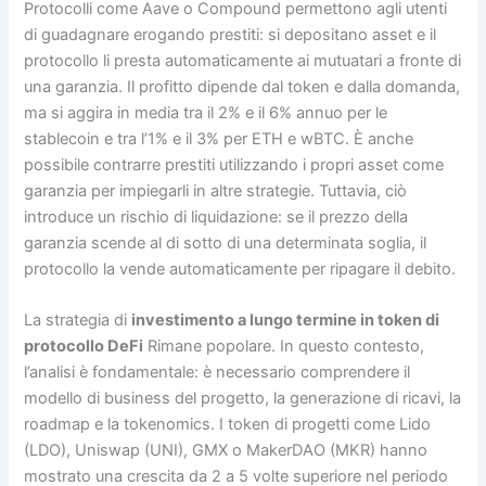
Protocolli come Aave o Compound permettono agli utenti
di guadagnare erogando prestiti: si depositano asset e il
protocollo li presta automaticamente ai mutuatari a fronte di
una garanzia. Il profitto dipende dal token e dalla domanda,
ma si aggira in media tra il 2% e il 6% annuo per le
stablecoin e tra l’1% e il 3% per ETH e wBTC. È anche
possibile contrarre prestiti utilizzando i propri asset come
garanzia per impiegarli in altre strategie. Tuttavia, ciò
introduce un rischio di liquidazione: se il prezzo della
garanzia scende al di sotto di una determinata soglia, il
protocollo la vende automaticamente per ripagare il debito.
La strategia di
investimento a lungo termine in token di
protocollo DeFi
Rimane popolare. In questo contesto,
l’analisi è fondamentale: è necessario comprendere il
modello di business del progetto, la generazione di ricavi, la
roadmap e la tokenomics. I token di progetti come Lido
(LDO), Uniswap (UNI), GMX o MakerDAO (MKR) hanno
mostrato una crescita da 2 a 5 volte superiore nel periodo