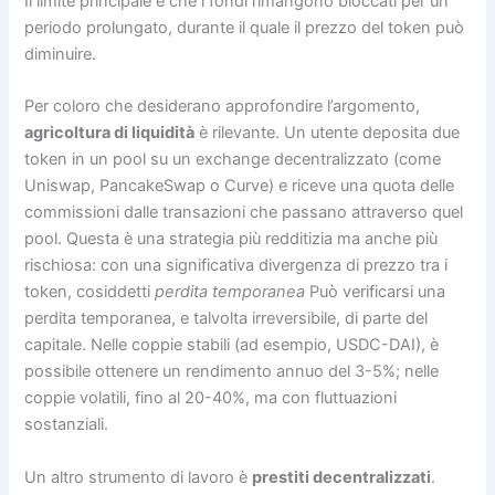
Il limite principale è che i fondi rimangono bloccati per un
periodo prolungato, durante il quale il prezzo del token può
diminuire.
Per coloro che desiderano approfondire l’argomento,
agricoltura di liquidità
è rilevante. Un utente deposita due
token in un pool su un exchange decentralizzato (come
Uniswap, PancakeSwap o Curve) e riceve una quota delle
commissioni dalle transazioni che passano attraverso quel
pool. Questa è una strategia più redditizia ma anche più
rischiosa: con una significativa divergenza di prezzo tra i
token, cosiddetti
perdita temporanea
Può verificarsi una
perdita temporanea, e talvolta irreversibile, di parte del
capitale. Nelle coppie stabili (ad esempio, USDC-DAI), è
possibile ottenere un rendimento annuo del 3-5%; nelle
coppie volatili, fino al 20-40%, ma con fluttuazioni
sostanziali.
Un altro strumento di lavoro è
prestiti decentralizzati
.