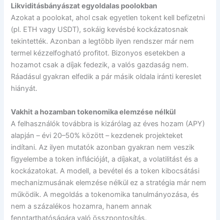
Likviditásbányászat egyoldalas poolokban
Azokat a poolokat, ahol csak egyetlen tokent kell befizetni
(pl. ETH vagy USDT), sokáig kevésbé kockázatosnak
tekintették. Azonban a legtöbb ilyen rendszer már nem
termel kézzelfogható profitot. Bizonyos esetekben a
hozamot csak a díjak fedezik, a valós gazdaság nem.
Ráadásul gyakran elfedik a pár másik oldala iránti kereslet
hiányát.
Vakhit a hozamban tokenomika elemzése nélkül
A felhasználók továbbra is kizárólag az éves hozam (APY)
alapján – évi 20–50% között – kezdenek projekteket
indítani. Az ilyen mutatók azonban gyakran nem veszik
figyelembe a token inflációját, a díjakat, a volatilitást és a
kockázatokat. A modell, a bevétel és a token kibocsátási
mechanizmusának elemzése nélkül ez a stratégia már nem
működik. A megoldás a tokenomika tanulmányozása, és
nem a százalékos hozamra, hanem annak
fenntarthatóságára való összpontosítás.