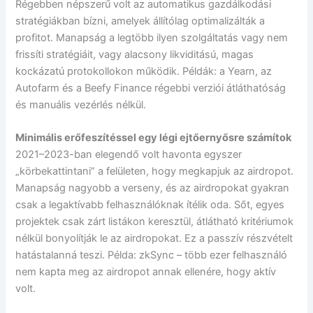
Régebben népszerű volt az automatikus gazdálkodási
stratégiákban bízni, amelyek állítólag optimalizálták a
profitot. Manapság a legtöbb ilyen szolgáltatás vagy nem
frissíti stratégiáit, vagy alacsony likviditású, magas
kockázatú protokollokon működik. Példák: a Yearn, az
Autofarm és a Beefy Finance régebbi verziói átláthatóság
és manuális vezérlés nélkül.
Minimális erőfeszítéssel egy légi ejtőernyősre számítok
2021–2023-ban elegendő volt havonta egyszer
„körbekattintani” a felületen, hogy megkapjuk az airdropot.
Manapság nagyobb a verseny, és az airdropokat gyakran
csak a legaktívabb felhasználóknak ítélik oda. Sőt, egyes
projektek csak zárt listákon keresztül, átlátható kritériumok
nélkül bonyolítják le az airdropokat. Ez a passzív részvételt
hatástalanná teszi. Példa: zkSync – több ezer felhasználó
nem kapta meg az airdropot annak ellenére, hogy aktív
volt.