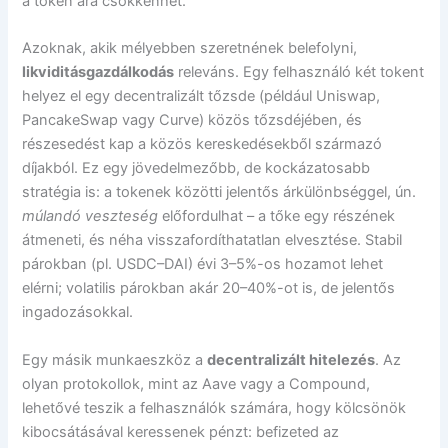
a token ára csökkenhet.
Azoknak, akik mélyebben szeretnének belefolyni,
likviditásgazdálkodás
releváns. Egy felhasználó két tokent
helyez el egy decentralizált tőzsde (például Uniswap,
PancakeSwap vagy Curve) közös tőzsdéjében, és
részesedést kap a közös kereskedésekből származó
díjakból. Ez egy jövedelmezőbb, de kockázatosabb
stratégia is: a tokenek közötti jelentős árkülönbséggel, ún.
múlandó veszteség
előfordulhat – a tőke egy részének
átmeneti, és néha visszafordíthatatlan elvesztése. Stabil
párokban (pl. USDC–DAI) évi 3–5%-os hozamot lehet
elérni; volatilis párokban akár 20–40%-ot is, de jelentős
ingadozásokkal.
Egy másik munkaeszköz a
decentralizált hitelezés
. Az
olyan protokollok, mint az Aave vagy a Compound,
lehetővé teszik a felhasználók számára, hogy kölcsönök
kibocsátásával keressenek pénzt: befizeted az