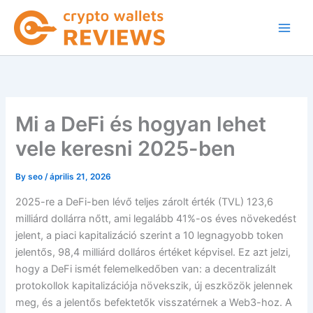
Skip
to
content
Mi a DeFi és hogyan lehet
vele keresni 2025-ben
By
seo
/
április 21, 2026
2025-re a DeFi-ben lévő teljes zárolt érték (TVL) 123,6
milliárd dollárra nőtt, ami legalább 41%-os éves növekedést
jelent, a piaci kapitalizáció szerint a 10 legnagyobb token
jelentős, 98,4 milliárd dolláros értéket képvisel. Ez azt jelzi,
hogy a DeFi ismét felemelkedőben van: a decentralizált
protokollok kapitalizációja növekszik, új eszközök jelennek
meg, és a jelentős befektetők visszatérnek a Web3-hoz. A