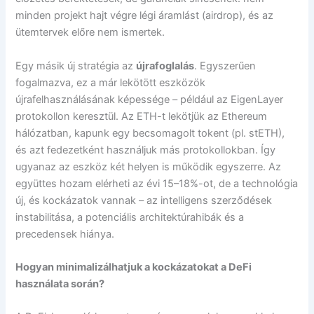
minden projekt hajt végre légi áramlást (airdrop), és az
ütemtervek előre nem ismertek.
Egy másik új stratégia az
újrafoglalás
. Egyszerűen
fogalmazva, ez a már lekötött eszközök
újrafelhasználásának képessége – például az EigenLayer
protokollon keresztül. Az ETH-t lekötjük az Ethereum
hálózatban, kapunk egy becsomagolt tokent (pl. stETH),
és azt fedezetként használjuk más protokollokban. Így
ugyanaz az eszköz két helyen is működik egyszerre. Az
együttes hozam elérheti az évi 15–18%-ot, de a technológia
új, és kockázatok vannak – az intelligens szerződések
instabilitása, a potenciális architektúrahibák és a
precedensek hiánya.
Hogyan minimalizálhatjuk a kockázatokat a DeFi
használata során?