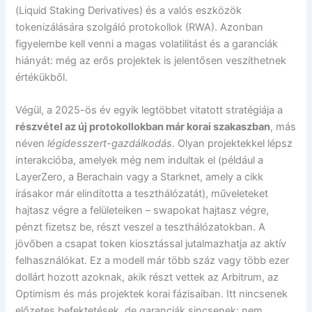
(Liquid Staking Derivatives) és a valós eszközök
tokenizálására szolgáló protokollok (RWA). Azonban
figyelembe kell venni a magas volatilitást és a garanciák
hiányát: még az erős projektek is jelentősen veszíthetnek
értékükből.
Végül, a 2025-ös év egyik legtöbbet vitatott stratégiája a
részvétel az új protokollokban már korai szakaszban
, más
néven
légidesszert-gazdálkodás
. Olyan projektekkel lépsz
interakcióba, amelyek még nem indultak el (például a
LayerZero, a Berachain vagy a Starknet, amely a cikk
írásakor már elindította a teszthálózatát), műveleteket
hajtasz végre a felületeiken – swapokat hajtasz végre,
pénzt fizetsz be, részt veszel a teszthálózatokban. A
jövőben a csapat token kiosztással jutalmazhatja az aktív
felhasználókat. Ez a modell már több száz vagy több ezer
dollárt hozott azoknak, akik részt vettek az Arbitrum, az
Optimism és más projektek korai fázisaiban. Itt nincsenek
előzetes befektetések, de garanciák sincsenek: nem