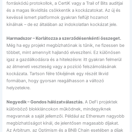
forráskódú protokollok, a CertiK vagy a Trail of Bits auditjai
és a magas likviditás csökkentik a kockázatokat. Az új és
kevéssé ismert platformok gyakran felfújt hozamot
kínálnak – de ez általában az indokolatlan kockázat jele.
Harmadszor – Korlátozza a szerződésenkénti összeget.
Még ha egy projekt megbízhatónak is tűnik, ne fizessen be
többet, mint amennyit hajlandó elveszíteni. Ez különösen
igaz a gazdálkodásra és a hitelezésre: itt gyakran felmerül
az átmeneti veszteség vagy a pozíció felszámolásának
kockázata. Tartson félre tőkéjének egy részét likvid
formában, hogy gyorsan reagálhasson a változó
helyzetekre.
Negyedik – Gondos hálózatválasztás.
A DeFi projektek
különböző blokkláncokon működnek, mindegyiknek
megvannak a saját jellemzői. Például az Ethereum nagyobb
megbízhatóságot kínál, de jelentősen magasabb díjakat.
Az Arbitrum, az Optimism és a BNB Chain esetében a díjak