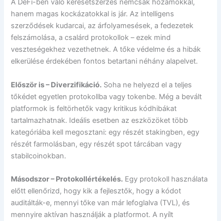
A DeFi-ben való keresetszerzés nemcsak hozamokkal,
hanem magas kockázatokkal is jár. Az intelligens
szerződések kudarcai, az árfolyamesések, a fedezetek
felszámolása, a csalárd protokollok – ezek mind
veszteségekhez vezethetnek. A tőke védelme és a hibák
elkerülése érdekében fontos betartani néhány alapelvet.
Először is – Diverzifikáció.
Soha ne helyezd el a teljes
tőkédet egyetlen protokollba vagy tokenbe. Még a bevált
platformok is feltörhetők vagy kritikus kódhibákat
tartalmazhatnak. Ideális esetben az eszközöket több
kategóriába kell megosztani: egy részét stakingben, egy
részét farmolásban, egy részét spot tárcában vagy
stabilcoinokban.
Másodszor – Protokollértékelés.
Egy protokoll használata
előtt ellenőrizd, hogy kik a fejlesztők, hogy a kódot
auditálták-e, mennyi tőke van már lefoglalva (TVL), és
mennyire aktívan használják a platformot. A nyílt