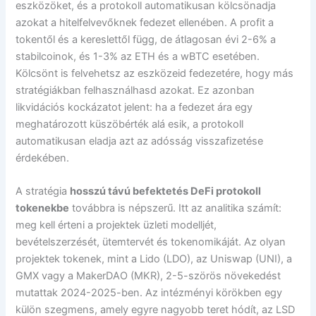
eszközöket, és a protokoll automatikusan kölcsönadja
azokat a hitelfelvevőknek fedezet ellenében. A profit a
tokentől és a kereslettől függ, de átlagosan évi 2-6% a
stabilcoinok, és 1-3% az ETH és a wBTC esetében.
Kölcsönt is felvehetsz az eszközeid fedezetére, hogy más
stratégiákban felhasználhasd azokat. Ez azonban
likvidációs kockázatot jelent: ha a fedezet ára egy
meghatározott küszöbérték alá esik, a protokoll
automatikusan eladja azt az adósság visszafizetése
érdekében.
A stratégia
hosszú távú befektetés DeFi protokoll
tokenekbe
továbbra is népszerű. Itt az analitika számít:
meg kell érteni a projektek üzleti modelljét,
bevételszerzését, ütemtervét és tokenomikáját. Az olyan
projektek tokenek, mint a Lido (LDO), az Uniswap (UNI), a
GMX vagy a MakerDAO (MKR), 2-5-szörös növekedést
mutattak 2024-2025-ben. Az intézményi körökben egy
külön szegmens, amely egyre nagyobb teret hódít, az LSD