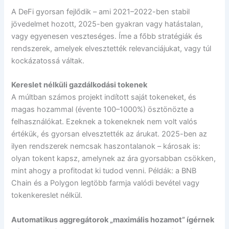
A DeFi gyorsan fejlődik – ami 2021–2022-ben stabil
jövedelmet hozott, 2025-ben gyakran vagy hatástalan,
vagy egyenesen veszteséges. Íme a főbb stratégiák és
rendszerek, amelyek elvesztették relevanciájukat, vagy túl
kockázatossá váltak.
Kereslet nélküli gazdálkodási tokenek
A múltban számos projekt indított saját tokeneket, és
magas hozammal (évente 100–1000%) ösztönözte a
felhasználókat. Ezeknek a tokeneknek nem volt valós
értékük, és gyorsan elvesztették az árukat. 2025-ben az
ilyen rendszerek nemcsak haszontalanok – károsak is:
olyan tokent kapsz, amelynek az ára gyorsabban csökken,
mint ahogy a profitodat ki tudod venni. Példák: a BNB
Chain és a Polygon legtöbb farmja valódi bevétel vagy
tokenkereslet nélkül.
Automatikus aggregátorok „maximális hozamot” ígérnek