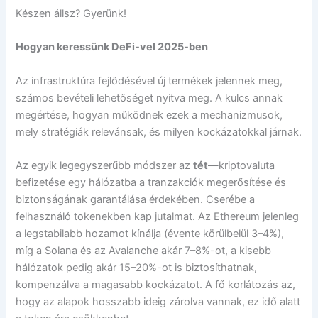
Készen állsz? Gyerünk!
Hogyan keressünk DeFi-vel 2025-ben
Az infrastruktúra fejlődésével új termékek jelennek meg,
számos bevételi lehetőséget nyitva meg. A kulcs annak
megértése, hogyan működnek ezek a mechanizmusok,
mely stratégiák relevánsak, és milyen kockázatokkal járnak.
Az egyik legegyszerűbb módszer az
tét
—kriptovaluta
befizetése egy hálózatba a tranzakciók megerősítése és
biztonságának garantálása érdekében. Cserébe a
felhasználó tokenekben kap jutalmat. Az Ethereum jelenleg
a legstabilabb hozamot kínálja (évente körülbelül 3–4%),
míg a Solana és az Avalanche akár 7–8%-ot, a kisebb
hálózatok pedig akár 15–20%-ot is biztosíthatnak,
kompenzálva a magasabb kockázatot. A fő korlátozás az,
hogy az alapok hosszabb ideig zárolva vannak, ez idő alatt