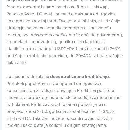
poljoprivreda
je relevantno. Korisnik uplaćuje dva tokena u
fond na decentraliziranoj berzi (kao što su Uniswap,
PancakeSwap ili Curve) i prima dio naknada od trgovina
koje prolaze kroz taj fond. Ovo je profitabilnija, ali i rizičnija
strategija: sa značajnom divergencijom cijena između
tokena, tzv.
privremeni gubitak
može doći do privremenog,
a ponekad i nepovratnog, gubitka dijela kapitala. U
stabilnim parovima (npr. USDC–DAI) možete zaraditi 3–5%
godišnje; u volatilnim parovima, do 20–40%, ali uz značajne
fluktuacije.
Još jedan radni alat je
decentralizirano kreditiranje
.
Protokoli poput Aave ili Compound omogućavaju
korisnicima da zarađuju izdavanjem kredita: vi polažete
imovinu, a protokol je automatski posuđuje zajmoprimcima
uz kolateral. Profit zavisi od tokena i potražnje, ali u
prosjeku iznosi 2-6% godišnje za stablecoine i 1-3% za
ETH i wBTC. Također možete posuditi novac uz svoju
imovinu kako biste je koristili u drugim strategijama.