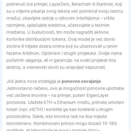
pokrenuti (na primjer, LayerZero, Berachain ili Starknet, koji
su u vrijeme pisanja ovog teksta već pokrenuli svoju testnu
mrežu), obavljate radnje u njihovim interfejsima – vršite
razmjene, uplaćujete sredstva, učestvujete u testnim
mrežama. U budućnosti, tim može nagraditi aktivne
korisnike distribucijom tokena. Ovaj model je već donio
stotine ili hiljade dolara onima koji su učestvovali u ranim
fazama Arbitrum, Optimism i drugih projekata. Ovdje nema
početnih ulaganja, ali ni garancija: ne svaki projekat ima
airdrop, a vremenski okviri su unaprijed nepoznati.
Još jedna nova strategija je
ponovno osvajanje
.
Jednostavno rečeno, ovo je mogućnost ponovne upotrebe
već uložene imovine – na primjer, putem EigenLayer
protokola. Ulažete ETH u Ethereum mrežu, primate umotani
token (npr. stETH) i koristite ga kao kolateral u drugim
protokolima. Dakle, ista imovina radi na dva mjesta
istovremeno. Kombinovani prinosi mogu doseći 15-18%
godišnje, ali tehnologija je nova i postoje rizici –