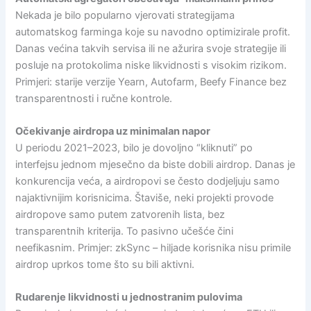
Nekada je bilo popularno vjerovati strategijama
automatskog farminga koje su navodno optimizirale profit.
Danas većina takvih servisa ili ne ažurira svoje strategije ili
posluje na protokolima niske likvidnosti s visokim rizikom.
Primjeri: starije verzije Yearn, Autofarm, Beefy Finance bez
transparentnosti i ručne kontrole.
Očekivanje airdropa uz minimalan napor
U periodu 2021–2023, bilo je dovoljno “kliknuti” po
interfejsu jednom mjesečno da biste dobili airdrop. Danas je
konkurencija veća, a airdropovi se često dodjeljuju samo
najaktivnijim korisnicima. Štaviše, neki projekti provode
airdropove samo putem zatvorenih lista, bez
transparentnih kriterija. To pasivno učešće čini
neefikasnim. Primjer: zkSync – hiljade korisnika nisu primile
airdrop uprkos tome što su bili aktivni.
Rudarenje likvidnosti u jednostranim pulovima