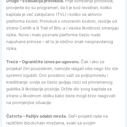
Drugo – Evaluacija protokola.
Prije korištenja protokola,
provjerite ko su programeri, da li je kod revidiran, koliko
kapitala je već zaključano (TVL) i koliko se aktivno
platforma koristi. Protokoli s otvorenim kodom, revizije od
strane CertiK-a ili Trail of Bits-a i visoka likvidnost smanjuju
rizike. Nove i malo poznate platforme često nude
napuhane prinose – ali to je obično znak neopravdanog
rizika.
Treće – Ograničite iznos po ugovoru.
Čak i ako se
projekat čini pouzdanim, nemojte ulagati više nego što ste
spremni izgubiti. Ovo posebno važi za poljoprivredu i
kreditiranje: ovdje se često javljaju rizici od privremenog
gubitka ili likvidacije pozicije. Držite dio svog kapitala sa
strane u likvidnom obliku kako biste mogli brzo reagovati
na promjenjive situacije.
Četvrto – Pažljiv odabir mreže.
DeFi projekti rade na
različitim blockchain mrežama, svaki sa svojim