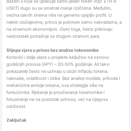
Bazeni u koje se uplaćuje samo jedan token (npr. ETH ili
USDT) dugo su se smatrali manje rizičnima. Međutim,
većina takvih shema više ne generira opipljiv profit. U
nekim slučajevima, prinos je pokriven samo naknadama, a
ne stvarnom ekonomijom. Osim toga, često prikrivaju
nedostatak potražnje za drugom stranom para.
Slijepa vjera u prinos bez analize tokenomike
Korisnici i dalje ulaze u projekte isključivo na osnovu
godišnjih prinosa (APY) – 20–50% godišnje. Ali takvi
pokazatelji često ne uzimaju u obzir inflaciju tokena,
naknade, volatilnost i rizike. Bez analize modela, prihoda i
mehanizma emisije tokena, ova strategija više ne
funkcioniše. Rješenje je proučavanje tokenomike i
fokusiranje ne na postotak prinosa, već na njegovu
održivost.
Zaključak