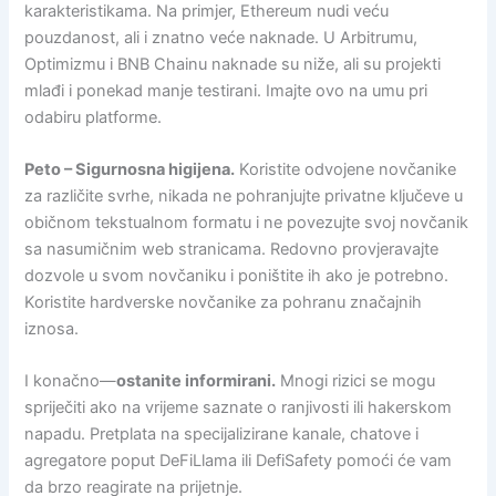
karakteristikama. Na primjer, Ethereum nudi veću
pouzdanost, ali i znatno veće naknade. U Arbitrumu,
Optimizmu i BNB Chainu naknade su niže, ali su projekti
mlađi i ponekad manje testirani. Imajte ovo na umu pri
odabiru platforme.
Peto – Sigurnosna higijena.
Koristite odvojene novčanike
za različite svrhe, nikada ne pohranjujte privatne ključeve u
običnom tekstualnom formatu i ne povezujte svoj novčanik
sa nasumičnim web stranicama. Redovno provjeravajte
dozvole u svom novčaniku i poništite ih ako je potrebno.
Koristite hardverske novčanike za pohranu značajnih
iznosa.
I konačno—
ostanite informirani.
Mnogi rizici se mogu
spriječiti ako na vrijeme saznate o ranjivosti ili hakerskom
napadu. Pretplata na specijalizirane kanale, chatove i
agregatore poput DeFiLlama ili DefiSafety pomoći će vam
da brzo reagirate na prijetnje.