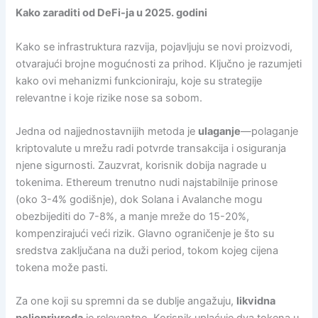
Kako zaraditi od DeFi-ja u 2025. godini
Kako se infrastruktura razvija, pojavljuju se novi proizvodi,
otvarajući brojne mogućnosti za prihod. Ključno je razumjeti
kako ovi mehanizmi funkcioniraju, koje su strategije
relevantne i koje rizike nose sa sobom.
Jedna od najjednostavnijih metoda je
ulaganje
—polaganje
kriptovalute u mrežu radi potvrde transakcija i osiguranja
njene sigurnosti. Zauzvrat, korisnik dobija nagrade u
tokenima. Ethereum trenutno nudi najstabilnije prinose
(oko 3-4% godišnje), dok Solana i Avalanche mogu
obezbijediti do 7-8%, a manje mreže do 15-20%,
kompenzirajući veći rizik. Glavno ograničenje je što su
sredstva zaključana na duži period, tokom kojeg cijena
tokena može pasti.
Za one koji su spremni da se dublje angažuju,
likvidna