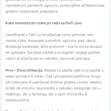
nestabilnost pametnih ugovora, potencijalne arhitektonske
greške i nedostatak presedana.
Kako minimizirati rizike pri radu sa DeFi-jem
Zarađivanje u DeFi-ju ne uključuje samo prinose, već i
visoke rizike. Neuspjesi pametnih ugovora, pad cijena,
likvidacija kolaterala, lažni protokoli – sve to može dovesti
do gubitaka. Da biste zaštitili svoj kapital i izbjegli greške,
važno je pridržavati se nekoliko osnovnih principa.
Prvo – Diverzifikacija.
Nikada ne ulažite cijeli svoj kapital u
jedan protokol ili token. Čak i provjerene platforme mogu
biti hakovane ili sadržavati kritične greške u kodu. Idealno
bi bilo da imovinu rasporedite u nekoliko kategorija: dio u
stejkingu, dio u farmingu, dio u spot novčaniku ili
stablecoinima.