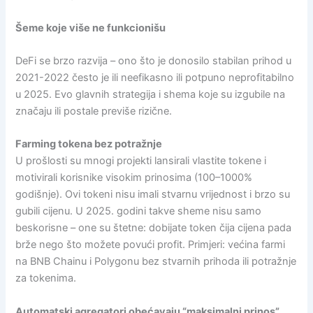
Šeme koje više ne funkcionišu
DeFi se brzo razvija – ono što je donosilo stabilan prihod u
2021-2022 često je ili neefikasno ili potpuno neprofitabilno
u 2025. Evo glavnih strategija i shema koje su izgubile na
značaju ili postale previše rizične.
Farming tokena bez potražnje
U prošlosti su mnogi projekti lansirali vlastite tokene i
motivirali korisnike visokim prinosima (100–1000%
godišnje). Ovi tokeni nisu imali stvarnu vrijednost i brzo su
gubili cijenu. U 2025. godini takve sheme nisu samo
beskorisne – one su štetne: dobijate token čija cijena pada
brže nego što možete povući profit. Primjeri: većina farmi
na BNB Chainu i Polygonu bez stvarnih prihoda ili potražnje
za tokenima.
Automatski agregatori obećavaju “maksimalni prinos”