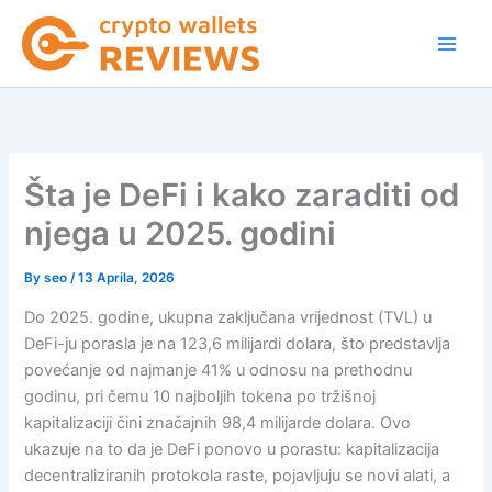
Skip
to
content
Šta je DeFi i kako zaraditi od
njega u 2025. godini
By
seo
/
13 Aprila, 2026
Do 2025. godine, ukupna zaključana vrijednost (TVL) u
DeFi-ju porasla je na 123,6 milijardi dolara, što predstavlja
povećanje od najmanje 41% u odnosu na prethodnu
godinu, pri čemu 10 najboljih tokena po tržišnoj
kapitalizaciji čini značajnih 98,4 milijarde dolara. Ovo
ukazuje na to da je DeFi ponovo u porastu: kapitalizacija
decentraliziranih protokola raste, pojavljuju se novi alati, a