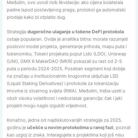
Međutim, ovo uvodi rizik likvidacije: ako cijena kolaterala
padne ispod postavljenog praga, protokol ga automatski
prodaje kako bi otplatio dug.
Strategija
dugoročno ulaganje u tokene DeFi protokola
ostaje popularan. Ovdje je analitika bitna: morate razumjeti
poslovni model projekta, generiranje prihoda, mapu puta i
tokenomiku. Tokeni projekata poput Lido (LDO), Uniswap
(UNI), GMX ili MakerDAO (MKR) pokazali su rast od 2-5
puta u periodu 2024-2025. Poseban segment koji dobija
na značaju u institucionalnim krugovima uključuje LSD
(Liquid Staking Derivatives) i protokole za tokenizaciju
imovine iz stvarnog svijeta (RWA). Međutim, treba uzeti u
obzir visoku volatilnost i nedostatak garancija: čak i jaki
projekti mogu naglo izgubiti vrijednost.
Konačno, jedna od najdiskutovanijih strategija za 2025.
godinu je
učešće u novim protokolima u ranoj fazi
, poznat
kao
uzgoj iz zraka
. Interagujete s projektima koji još nisu