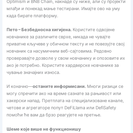
Optimism и BNB Chain, накнаде су ниже, али су пројекти
млађи и понекад мање тестирани. Имајте ово на уму
када бирате платформу.
Пето – Безбедносна хигијена.
Користите одвојене
новчанике за различите сврхе, никада не чувајте
приватне кључеве у обичном тексту и не повезујте свој
новчаник са насумичним веб-сајтовима. Редовно
проверавајте дозволе у ​​свом новчанику и опозовите их
ако је потребно. Користите хардверске новчанике за
чување значајних износа.
И коначно—
останите информисани.
Многи ризици се
могу спречити ако на време сазнате за рањивост или
хакерски напад. Претплата на специјализоване канале,
четове и агрегаторе попут DeFiLlama или DefiSafety
помоћи ће вам да брзо реагујете на претње.
Шеме које више не функционишу