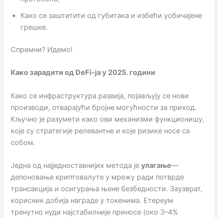
Како се заштитити од губитака и избећи уобичајене
грешке.
Спремни? Идемо!
Како зарадити од DeFi-ја у 2025. години
Како се инфраструктура развија, појављују се нови
производи, отварајући бројне могућности за приход.
Кључно је разумети како ови механизми функционишу,
које су стратегије релевантне и које ризике носе са
собом.
Једна од најједноставнијих метода је
улагање
—
депоновање криптовалуте у мрежу ради потврде
трансакција и осигурања њене безбедности. Заузврат,
корисник добија награде у токенима. Етереум
тренутно нуди најстабилније приносе (око 3–4%