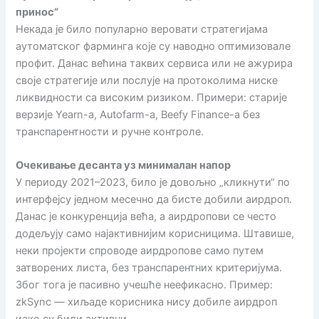
принос“
Некада је било популарно веровати стратегијама
аутоматског фарминга које су наводно оптимизовале
профит. Данас већина таквих сервиса или не ажурира
своје стратегије или послује на протоколима ниске
ликвидности са високим ризиком. Примери: старије
верзије Yearn-а, Autofarm-а, Beefy Finance-а без
транспарентности и ручне контроле.
Очекивање десанта уз минималан напор
У периоду 2021–2023, било је довољно „кликнути“ по
интерфејсу једном месечно да бисте добили аирдроп.
Данас је конкуренција већа, а аирдропови се често
додељују само најактивнијим корисницима. Штавише,
неки пројекти спроводе аирдропове само путем
затворених листа, без транспарентних критеријума.
Због тога је пасивно учешће неефикасно. Пример:
zkSync — хиљаде корисника нису добиле аирдроп