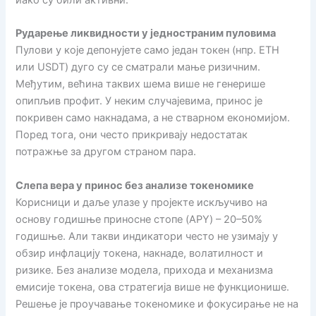
иако су били активни.
Рударење ликвидности у једностраним пуловима
Пулови у које депонујете само један токен (нпр. ETH
или USDT) дуго су се сматрали мање ризичним.
Међутим, већина таквих шема више не генерише
опипљив профит. У неким случајевима, принос је
покривен само накнадама, а не стварном економијом.
Поред тога, они често прикривају недостатак
потражње за другом страном пара.
Слепа вера у принос без анализе токеномике
Корисници и даље улазе у пројекте искључиво на
основу годишње приносне стопе (APY) – 20–50%
годишње. Али такви индикатори често не узимају у
обзир инфлацију токена, накнаде, волатилност и
ризике. Без анализе модела, прихода и механизма
емисије токена, ова стратегија више не функционише.
Решење је проучавање токеномике и фокусирање не на