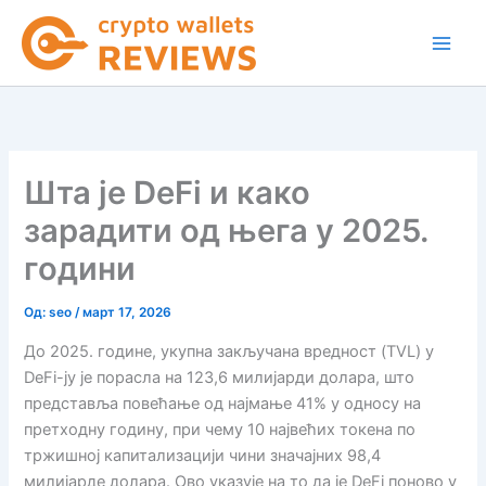
Пређи
на
садржај
Шта је DeFi и како
зарадити од њега у 2025.
години
Од:
seo
/
март 17, 2026
До 2025. године, укупна закључана вредност (TVL) у
DeFi-ју је порасла на 123,6 милијарди долара, што
представља повећање од најмање 41% у односу на
претходну годину, при чему 10 највећих токена по
тржишној капитализацији чини значајних 98,4
милијарде долара. Ово указује на то да је DeFi поново у