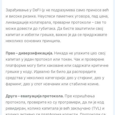
Зарађивање у DeFi-ју не подразумева само приносе већ
и високе ризике. Неуспеси паметних уговора, пад цена,
ликвидације колатерала, преварни протоколи – све то
може довести до губитака. Да бисте заштитили свој
капитал и избегли грешке, важно је да се придржавате
неколико основних принципа.
Прво – диверзификација.
Никада не улажите цео свој
капитал у један протокол или токен. Чак и проверене
платформе могу бити хаковане или садржати критичне
грешке у коду. Идеално би било да распоредите
средства у неколико категорија: део у стејкинг, део у
фарминг, део у спот новчаник или стабилне коине.
Друго – евалуација протокола.
Пре коришћења
протокола, проверите ко су програмери, да ли је код
ревидиран, колико капитала је већ закључано (TVL) и
колико активно се платформа користи. Протоколи са