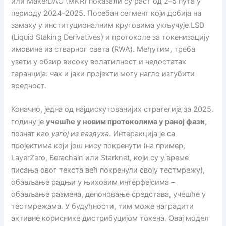
или MakerDAO (MKR) показали су раст од 2–5 пута у
периоду 2024–2025. Посебан сегмент који добија на
замаху у институционалним круговима укључује LSD
(Liquid Staking Derivatives) и протоколе за токенизацију
имовине из стварног света (RWA). Међутим, треба
узети у обзир високу волатилност и недостатак
гаранција: чак и јаки пројекти могу нагло изгубити
вредност.
Коначно, једна од најдискутованијих стратегија за 2025.
годину је
учешће у новим протоколима у раној фази
,
познат као
узгој из ваздуха
. Интеракција је са
пројектима који још нису покренути (на пример,
LayerZero, Berachain или Starknet, који су у време
писања овог текста већ покренули своју тестмрежу),
обављање радњи у њиховим интерфејсима –
обављање размена, депоновање средстава, учешће у
тестмрежама. У будућности, тим може наградити
активне кориснике дистрибуцијом токена. Овај модел