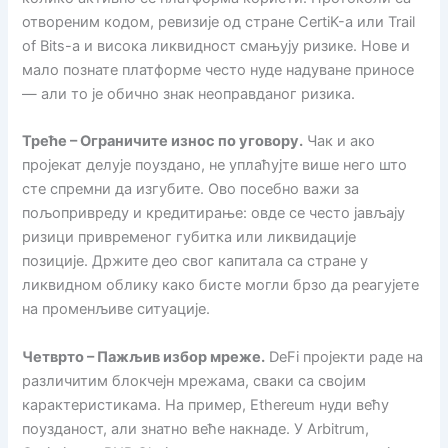
отвореним кодом, ревизије од стране CertiK-а или Trail
of Bits-а и висока ликвидност смањују ризике. Нове и
мало познате платформе често нуде надуване приносе
— али то је обично знак неоправданог ризика.
Треће – Ограничите износ по уговору.
Чак и ако
пројекат делује поуздано, не уплаћујте више него што
сте спремни да изгубите. Ово посебно важи за
пољопривреду и кредитирање: овде се често јављају
ризици привременог губитка или ликвидације
позиције. Држите део свог капитала са стране у
ликвидном облику како бисте могли брзо да реагујете
на променљиве ситуације.
Четврто – Пажљив избор мреже.
DeFi пројекти раде на
различитим блокчејн мрежама, сваки са својим
карактеристикама. На пример, Ethereum нуди већу
поузданост, али знатно веће накнаде. У Arbitrum,