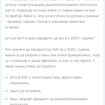
успону: капитализација децентрализованих протокола
расте, појављују се нови алати, а главни инвеститори
се враћају Web3-у. Али уз могућности долазе и ризици
– преваре, падови токена и хаковање паметних
уговора.
Шта је DeFi и како зарадити од њега у 2025. години?
Ако желите да зарадите од DeFi-ја у 2025. години,
важно је да разумете како ови алати функционишу, које
су стратегије и даље ефикасне, а које су застареле. У
овом чланку ћемо истражити:
Шта је DeFi у криптовалутама, једноставно
објашњено,
Зашто је потребно,
Како заправо зарадити од децентрализованих
протокола,