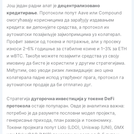
Још један радни алат је
децентрализовано
кредитирање
. Протоколи попут Aave или Compound
омогућавају корисницима да зарађују издавањем
кредита: ви депонујете средства, а протокол их
аутоматски позајмљује зајмопримцима уз колатерал.
Профит зависи од токена и потражње, али у просеку
износи 2–6% годишње за стабилне коине и 1–3% за ETH
и wBTC. Такође можете позајмити средства уз своју
имовину да бисте је користили у другим стратегијама.
Међутим, ово уводи ризик ликвидације: ако цена
колатерала падне испод утврђеног прага, протокол га
аутоматски продаје да би отплатио дуг.
Стратегија
дугорочна инвестиција у токене DeFi
протокола
остаје популаран. Овде је аналитика важна:
потребно је да разумете пословни модел пројекта,
генерисање прихода, план развоја и токеномику.
Токени пројеката попут Lido (LDO), Uniswap (UNI), GMX