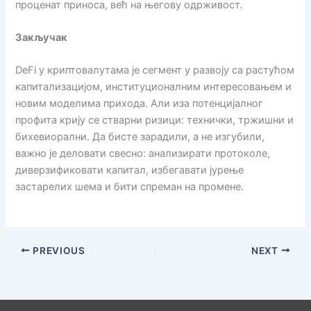
проценат приноса, већ на његову одрживост.
Закључак
DeFi у криптовалутама је сегмент у развоју са растућом
капитализацијом, институционалним интересовањем и
новим моделима прихода. Али иза потенцијалног
профита крију се стварни ризици: технички, тржишни и
бихевиорални. Да бисте зарадили, а не изгубили,
важно је деловати свесно: анализирати протоколе,
диверзификовати капитал, избегавати јурење
застарелих шема и бити спреман на промене.
PREVIOUS
NEXT