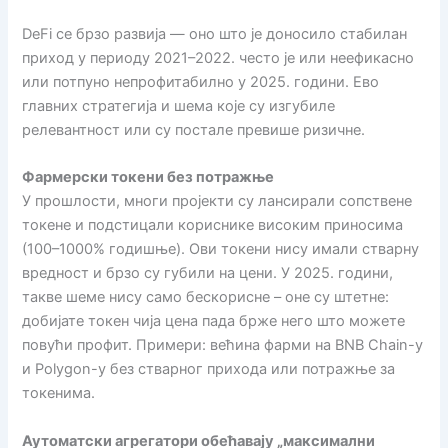
DeFi се брзо развија — оно што је доносило стабилан
приход у периоду 2021–2022. често је или неефикасно
или потпуно непрофитабилно у 2025. години. Ево
главних стратегија и шема које су изгубиле
релевантност или су постале превише ризичне.
Фармерски токени без потражње
У прошлости, многи пројекти су лансирали сопствене
токене и подстицали кориснике високим приносима
(100–1000% годишње). Ови токени нису имали стварну
вредност и брзо су губили на цени. У 2025. години,
такве шеме нису само бескорисне – оне су штетне:
добијате токен чија цена пада брже него што можете
повући профит. Примери: већина фарми на BNB Chain-у
и Polygon-у без стварног прихода или потражње за
токенима.
Аутоматски агрегатори обећавају „максимални