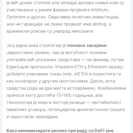
је већ донео стотине или хиљаде долара онима који су
учествовали у раним фазама пројеката Arbitrum,
Optimism и других. Овде нема почетних инвестиција,
али ни гаранција: не сваки пројекат има airdrop, а
временски рокови су унапред непознати.
Још једна нова стратегија је
поновно засејање
.
Једноставно речено, ово је могућност поновне
употребе већ уложених средстава — на пример, путем
EigenLayer протокола. Улажете ETH у Ethereum мрежу,
добијате упаковани токен (нпр. stETH) и користите га
као колатерал у другим протоколима. Дакле, иста
средства раде на два места истовремено. Комбиновани
приноси могу достићи 15–18% годишње, али
технологија је нова и постоје ризици — нестабилност
паметних уговора, потенцијалне архитектонске грешке
и недостатак преседана.
Како минимизирати ризике при раду са DeFi-јем