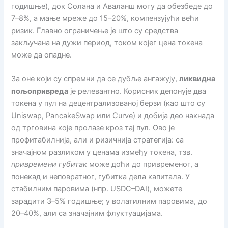
годишње), док Солана и Аваланш могу да обезбеде до
7–8%, а мање мреже до 15–20%, компензујући већи
ризик. Главно ограничење је што су средства
закључана на дужи период, током којег цена токена
може да опадне.
За оне који су спремни да се дубље ангажују,
ликвидна
пољопривреда
је релевантно. Корисник депонује два
токена у пул на децентрализованој берзи (као што су
Uniswap, PancakeSwap или Curve) и добија део накнада
од трговина које пролазе кроз тај пул. Ово је
профитабилнија, али и ризичнија стратегија: са
значајном разликом у ценама између токена, тзв.
привремени губитак
може доћи до привременог, а
понекад и неповратног, губитка дела капитала. У
стабилним паровима (нпр. USDC–DAI), можете
зарадити 3–5% годишње; у волатилним паровима, до
20–40%, али са значајним флуктуацијама.