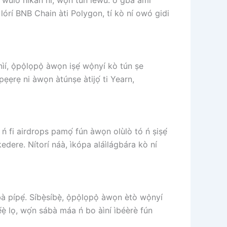
 ó wúlò nìkan ni, wọ́n tún léwu: o gba àmì
̀ lórí BNB Chain àti Polygon, tí kò ní owó gidi
ónìí, ọ̀pọ̀lọpọ̀ àwọn iṣẹ́ wọ̀nyí kò tún ṣe
pẹẹrẹ ni àwọn àtúnṣe àtijọ́ ti Yearn,
 ń fi airdrops pamọ́ fún àwọn olùlò tó ń ṣiṣẹ́
 kedere. Nítorí náà, ìkópa aláìlágbára kò ní
pípẹ́. Síbẹ̀síbẹ̀, ọ̀pọ̀lọpọ̀ àwọn ètò wọ̀nyí
́ẹ̀ lọ, wọ́n sábà máa ń bo àìní ìbéèrè fún