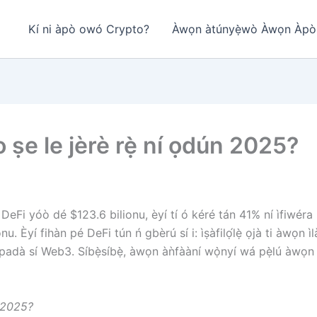
Kí ni àpò owó Crypto?
Àwọn àtúnyẹ̀wò Àwọn Àpò Ì
o ṣe le jèrè rẹ̀ ní ọdún 2025?
 DeFi yóò dé $123.6 bilionu, èyí tí ó kéré tán 41% ní ìfiwér
onu. Èyí fihàn pé DeFi tún ń gbèrú sí i: ìṣàfilọ́lẹ̀ ọjà ti àwọn ìlà
padà sí Web3. Síbẹ̀síbẹ̀, àwọn àǹfààní wọ̀nyí wá pẹ̀lú àwọn
n 2025?