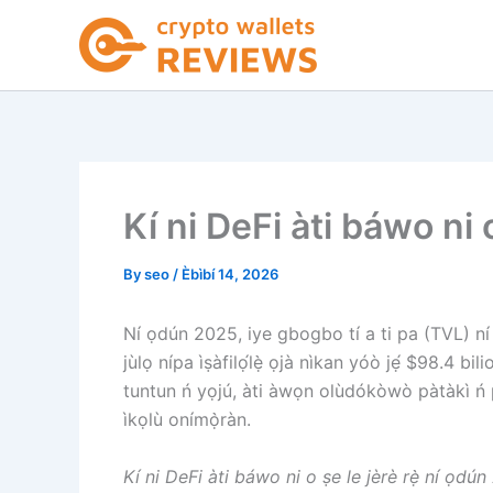
Skip
to
content
Kí ni DeFi àti báwo ni 
By
seo
/
Èbìbí 14, 2026
Ní ọdún 2025, iye gbogbo tí a ti pa (TVL) ní
jùlọ nípa ìṣàfilọ́lẹ̀ ọjà nìkan yóò jẹ́ $98.4 bili
tuntun ń yọjú, àti àwọn olùdókòwò pàtàkì ń 
ìkọlù onímọ̀ràn.
Kí ni DeFi àti báwo ni o ṣe le jèrè rẹ̀ ní ọdú