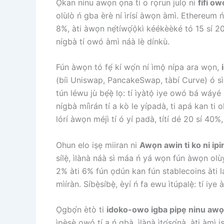
Ọkan ninu awọn ọna ti o rọrun julọ ni
fifi o
olùlò ń gba èrè ní ìrísí àwọn àmì. Ethereum ń 
8%, àti àwọn nẹ́tíwọ́ọ̀kì kéékèèké tó 15 sí 2
nígbà tí owó àmì náà lè dínkù.
Fún àwọn tó fẹ́ kí wọ́n ní ìmọ̀ nípa ara wọn,
(bíi Uniswap, PancakeSwap, tàbí Curve) ó sì g
tún léwu jù bẹ́ẹ̀ lọ: tí ìyàtọ̀ iye owó bá wáyé
nígbà míìrán tí a kò le yípadà, ti apá kan ti
lórí àwọn méjì tí ó yí padà, títí dé 20 sí 40%
Ohun elo iṣẹ miiran ni
Awọn awin ti ko ni ipi
sílẹ̀, ìlànà náà sì máa ń yá wọn fún àwọn olù
2% àti 6% fún ọdún kan fún stablecoins àti l
mìíràn. Síbẹ̀síbẹ̀, èyí ń fa ewu ìtúpalẹ̀: tí iye
Ọgbọ́n ètò ti
idoko-owo igba pipẹ ninu awọn
ìpèsè owó tí a ń gbà, ìlànà ìtọ́sọ́nà, àti àm