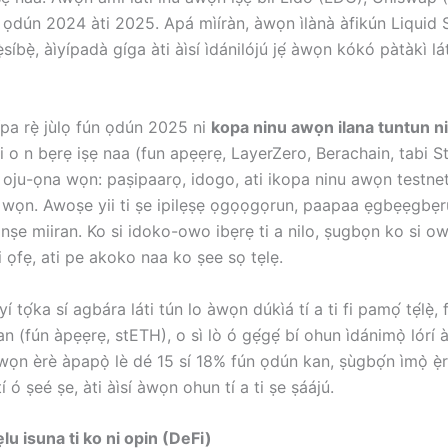
ín ọdún 2024 àti 2025. Apá mìíràn, àwọn ìlànà àfikún Liquid
síbẹ̀, àìyípadà gíga àti àìsí ìdánilójú jẹ́ àwọn kókó pàtàkì l
 nípa rẹ̀ jùlọ fún ọdún 2025 ni
kopa ninu awọn ilana tuntun ni
i o n bẹrẹ iṣẹ naa (fun apẹẹrẹ, LayerZero, Berachain, tabi St
 oju-ọna wọn: paṣipaarọ, idogo, ati ikopa ninu awọn testnet
un wọn. Awoṣe yii ti ṣe ipilẹṣẹ ọgọọgọrun, paapaa ẹgbẹẹgbẹr
nṣe miiran. Ko si idoko-owo ibẹrẹ ti a nilo, ṣugbọn ko si ow
 ọfẹ, ati pe akoko naa ko ṣee sọ tẹlẹ.
èyí tọ́ka sí agbára láti tún lo àwọn dúkìá tí a ti fi pamọ́ tẹ́lẹ
an (fún àpẹẹrẹ, stETH), o sì lò ó gẹ́gẹ́ bí ohun ìdánimọ̀ lórí 
ọn èrè àpapọ̀ lè dé 15 sí 18% fún ọdún kan, ṣùgbọ́n ìmọ̀ ẹ̀rọ
ó ṣeé ṣe, àti àìsí àwọn ohun tí a ti ṣe ṣáájú.
lu isuna ti ko ni opin (DeFi)