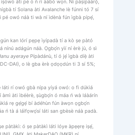
n ìṣòwò àti pé ó ń rí ààbò wọn. Ní pàṣípààrọ̀,
nígbà tí Solana àti Avalanche lè fúnni tó 7 sí
i pé owó náà ti wà ní ìdènà fún ìgbà pípẹ́,
ágún kan lórí pẹpẹ ìyípadà tí a kò ṣe pàtó
 nínú adágún náà. Ọgbọ́n yìí ní èrè jù, ó sì
danu ayeraye
Pípàdánù, tí ó jẹ́ ìgbà díẹ̀ àti
USDC-DAI), o lè gba èrè ọdọọdún ti 3 sí 5%;
láti rí owó gbà nípa yíyá owó: o fi dúkìá
í àmì àti ìbéèrè, ṣùgbọ́n ó máa ń wà láàárín
úkìá rẹ gẹ́gẹ́ bí àdéhùn fún àwọn ọgbọ́n
à máa ń tà á láìfọwọ́sí láti san gbèsè náà padà.
ṣe pàtàkì: ó ṣe pàtàkì láti lóye àpẹẹrẹ iṣẹ́,
ap (UNI), GMX, àti MakerDAO (MKR) ní