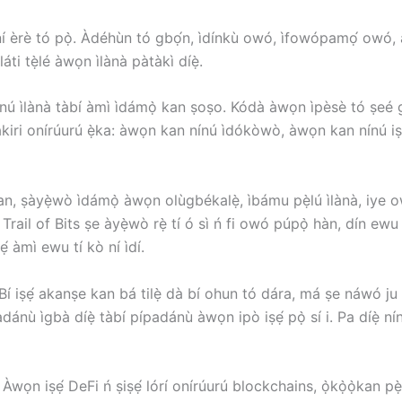
í èrè tó pọ̀. Àdéhùn tó gbọ́n, ìdínkù owó, ìfowópamọ́ owó, à
áti tẹ̀lé àwọn ìlànà pàtàkì díẹ̀.
 ìlànà tàbí àmì ìdámọ̀ kan ṣoṣo. Kódà àwọn ìpèsè tó ṣeé gbẹ́
àkiri onírúurú ẹ̀ka: àwọn kan nínú ìdókòwò, àwọn kan nínú iṣ
n, ṣàyẹ̀wò ìdámọ̀ àwọn olùgbékalẹ̀, ìbámu pẹ̀lú ìlànà, iye owó t
bí Trail of Bits ṣe àyẹ̀wò rẹ̀ tí ó sì ń fi owó púpọ̀ hàn, dín e
́ àmì ewu tí kò ní ìdí.
Bí iṣẹ́ akanṣe kan bá tilẹ̀ dà bí ohun tó dára, má ṣe náwó ju b
adánù ìgbà díẹ̀ tàbí pípadánù àwọn ipò iṣẹ́ pọ̀ sí i. Pa díẹ̀ n
Àwọn iṣẹ́ DeFi ń ṣiṣẹ́ lórí onírúurú blockchains, ọ̀kọ̀ọ̀kan p