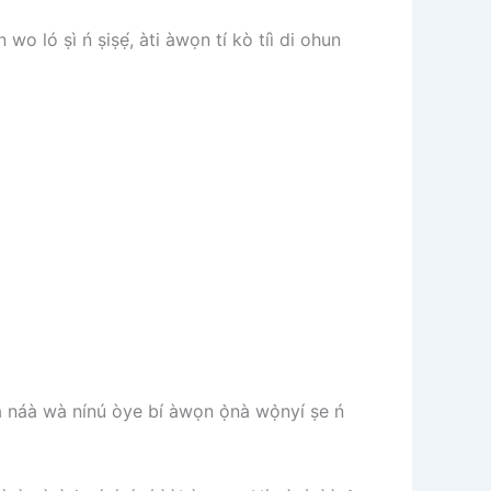
 wo ló ṣì ń ṣiṣẹ́, àti àwọn tí kò tíì di ohun
jà náà wà nínú òye bí àwọn ọ̀nà wọ̀nyí ṣe ń