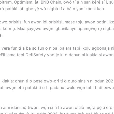
rbitrum, Optimism, àti BNB Chain, owó tí a ń san kéré sí i, ṣù
kó pàtàkì láti gbé yẹ̀ wò nígbà tí a bá ń yan ìkànnì kan.
oriṣiriṣi fun awọn idi oriṣiriṣi, maṣe tọju awọn bọtini ikọ
 ko mọ. Maa ṣayẹwo awọn igbanilaaye apamọwọ rẹ nigbagbo
a.
yẹra fun ti a ba sọ fun ọ nipa ipalara tabi ikọlu agbonaja ni
eFiLlama tabi DefiSafety yoo jẹ ki o dahun ni kiakia si awọn
ni kiakia: ohun ti o pese owo-ori ti o duro ṣinṣin ni ọdun 
ti awọn eto pataki ti o ti padanu iwulo wọn tabi ti di eew
àwọn àmì ìdánimọ̀ tiwọn, wọ́n sì ń fa àwọn olùlò mọ́ra pẹ̀lú 