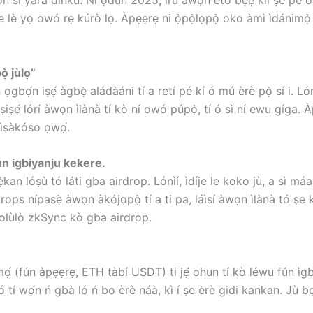
wọn sì yára dínkù. Ní ọdún 2025, irú àwọn ètò bẹ́ẹ̀ kìí ṣe pé
o ṣe lè yọ owó rẹ kúrò lọ. Àpẹẹrẹ ni ọ̀pọ̀lọpọ̀ oko àmì ìdánimọ
̀ jùlọ”
ọn ọgbọ́n iṣẹ́ àgbẹ̀ aládàáni tí a retí pé kí ó mú èrè pọ̀ sí i. L
iṣẹ́ lórí àwọn ìlànà tí kò ní owó púpọ̀, tí ó sì ní ewu gíga. À
 ìṣàkóso ọwọ́.
fun igbiyanju kekere.
kan lóṣù tó láti gba airdrop. Lónìí, ìdíje le koko jù, a sì máa
rdrops nípasẹ̀ àwọn àkójọpọ̀ tí a ti pa, láìsí àwọn ìlànà tó ṣe
olùlò zkSync kò gba airdrop.
 (fún àpẹẹrẹ, ETH tàbí USDT) ti jẹ́ ohun tí kò léwu fún ìgbà 
tí wọ́n ń gbà ló ń bo èrè náà, kì í ṣe èrè gidi kankan. Jù bẹ