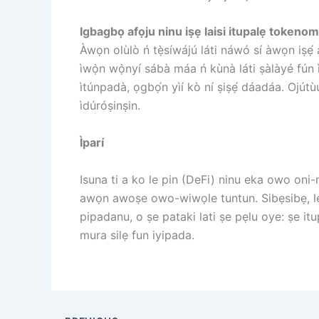
Igbagbọ afọju ninu iṣẹ laisi itupalẹ tokenom
Àwọn olùlò ń tẹ̀síwájú láti náwó sí àwọn iṣẹ́
ìwọ̀n wọ̀nyí sábà máa ń kùnà láti ṣàlàyé fún
ìtúnpadà, ọgbọ́n yìí kò ní ṣiṣẹ́ dáadáa. Ojútù
ìdúróṣinṣin.
Ìparí
Isuna ti a ko le pin (DeFi) ninu eka owo oni-n
awọn awoṣe owo-wiwọle tuntun. Sibẹsibẹ, lẹhi
pipadanu, o ṣe pataki lati ṣe pẹlu oye: ṣe it
mura silẹ fun iyipada.