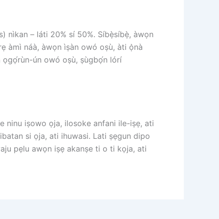
) nìkan – láti 20% sí 50%. Síbẹ̀síbẹ̀, àwọn
ẹrẹ àmì náà, àwọn ìṣàn owó oṣù, àti ọ̀nà
ín ọgọ́rùn-ún owó oṣù, ṣùgbọ́n lórí
 ninu iṣowo ọja, ilosoke anfani ile-iṣẹ, ati
atan si ọja, ati ihuwasi. Lati ṣẹgun dipo
ju pẹlu awọn iṣẹ akanṣe ti o ti kọja, ati