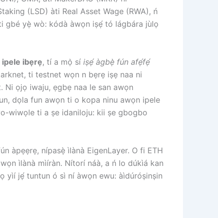
 Staking (LSD) àti Real Asset Wage (RWA), ń
áti gbé yẹ̀ wò: kódà àwọn iṣẹ́ tó lágbára jùlọ
 ipele ibẹrẹ
, tí a mọ̀ sí
iṣẹ́ àgbẹ̀ fún afẹ́fẹ́
arknet, ti testnet wọn n bẹrẹ iṣẹ naa ni
. Ni ọjọ iwaju, ẹgbẹ naa le san awọn
un, dọla fun awọn ti o kopa ninu awọn ipele
o-wiwọle ti a ṣe idaniloju: kii ṣe gbogbo
̀, fún àpẹẹrẹ, nípasẹ̀ ìlànà EigenLayer. O fi ETH
àwọn ìlànà mìíràn. Nítorí náà, a ń lo dúkìá kan
 yìí jẹ́ tuntun ó sì ní àwọn ewu: àìdúróṣinṣin