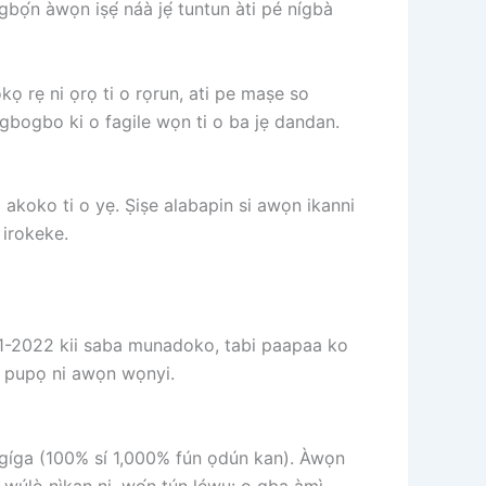
gbọ́n àwọn iṣẹ́ náà jẹ́ tuntun àti pé nígbà
kọ rẹ ni ọrọ ti o rọrun, ati pe maṣe so
gbo ki o fagile wọn ti o ba jẹ dandan.
 akoko ti o yẹ. Ṣiṣe alabapin si awọn ikanni
 irokeke.
2021-2022 kii saba munadoko, tabi paapaa ko
u pupọ ni awọn wọnyi.
èrè gíga (100% sí 1,000% fún ọdún kan). Àwọn