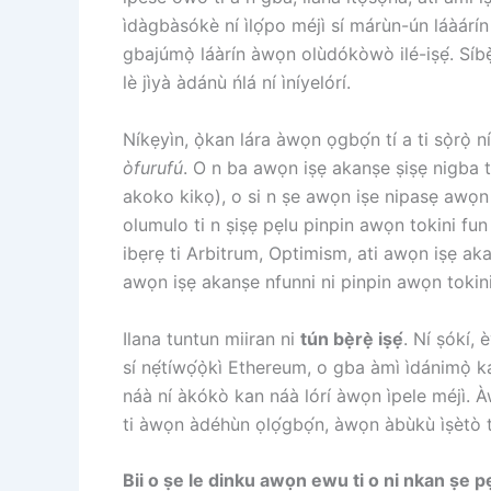
ìdàgbàsókè ní ìlọ́po méjì sí márùn-ún láàár
gbajúmọ̀ láàrín àwọn olùdókòwò ilé-iṣẹ́. Síbẹ̀
lè jìyà àdánù ńlá ní ìníyelórí.
Níkẹyìn, ọ̀kan lára ​​àwọn ọgbọ́n tí a ti sọ̀rọ̀
òfurufú
. O n ba awọn iṣẹ akanṣe ṣiṣẹ nigba t
akoko kikọ), o si n ṣe awọn iṣe nipasẹ awọn
olumulo ti n ṣiṣẹ pẹlu pinpin awọn tokini f
ibẹrẹ ti Arbitrum, Optimism, ati awọn iṣẹ aka
awọn iṣẹ akanṣe nfunni ni pinpin awọn tokini
Ilana tuntun miiran ni
tún bẹ̀rẹ̀ iṣẹ́
. Ní ṣókí, 
sí nẹ́tíwọ́ọ̀kì Ethereum, o gba àmì ìdánimọ̀ k
náà ní àkókò kan náà lórí àwọn ìpele méjì. Àw
ti àwọn àdéhùn ọlọ́gbọ́n, àwọn àbùkù ìṣètò tí 
Bii o ṣe le dinku awọn ewu ti o ni nkan ṣe pẹ