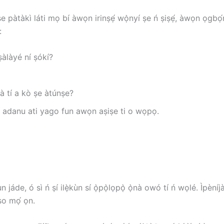
ṣe pàtàkì láti mọ bí àwọn irinṣẹ́ wọ̀nyí ṣe ń ṣiṣẹ́, àwọn ọgbọ́n
:
ṣàlàyé ní ṣókí?
à tí a kò ṣe àtúnṣe?
n adanu ati yago fun awọn aṣiṣe ti o wọpọ.
de, ó sì ń ṣí ilẹ̀kùn sí ọ̀pọ̀lọpọ̀ ọ̀nà owó tí ń wọlé. Ìpèní
so mọ́ ọn.