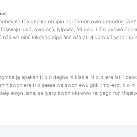
ics
 àgbékalẹ̀ tí a gbé ka orí ìpín ọgọ́rùn-ún owó ọdọọdún (APYs
 ìfọ́síwájú owó, owó oṣù, ìyípadà, àti ewu. Láìsí àyẹ̀wò àpẹ
ú náà wà nínú kíkẹ́kọ̀ọ́ nípa àmì náà àti dídúró kìí ṣe lórí ìp
ọmba jẹ apakan ti o n dagba ni kiakia, ti o n jere lati ilosoke
n awọn ere ti o ṣeeṣe wa awọn ewu gidi: imọ-ẹrọ, ti o ni ib
upalẹ awọn ilana, ṣe iyatọ awọn olu-owo rẹ, yago fun titẹsiwa