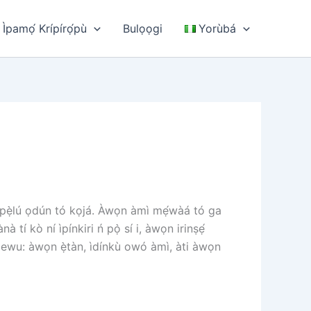
pamọ́ Krípírọ́pù
Bulọọgi
Yorùbá
a pẹ̀lú ọdún tó kọjá. Àwọn àmì mẹ́wàá tó ga
nà tí kò ní ìpínkiri ń pọ̀ sí i, àwọn irinṣẹ́
 ewu: àwọn ẹ̀tàn, ìdínkù owó àmì, àti àwọn