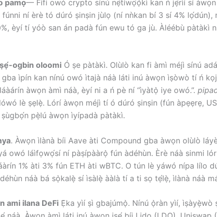
wo pamọ
— Fífi owó crypto sínú nẹ́tíwọ́ọ̀kì kan ń jẹ́rìí sí àwọ
fúnni ní èrè tó dúró ṣinṣin jùlọ (ní nǹkan bí 3 sí 4% lọ́dún), 
0%, èyí tí yóò san án padà fún ewu tó ga jù. Àléébù pàtàkì n
iṣẹ́-ogbin oloomi
Ó ṣe pàtàkì. Olùlò kan fi àmì méjì sínú ad
ba ìpín kan nínú owó ìtajà náà láti inú àwọn ìṣòwò tí ń kọjá
 láàárín àwọn àmì náà, èyí ni a ń pè ní “ìyàtọ̀ iye owó.”.
pipa
 olówó lè ṣẹlẹ̀. Lórí àwọn méjì tí ó dúró ṣinṣin (fún àpẹẹrẹ, 
, ṣùgbọ́n pẹ̀lú àwọn ìyípadà pàtàkì.
nya
. Àwọn ìlànà bíi Aave àti Compound gba àwọn olùlò láyè 
yá owó láìfọwọ́sí ní pàṣípààrọ̀ fún àdéhùn. Èrè náà sinmi lór
áàrín 1% àti 3% fún ETH àti wBTC. O tún lè yáwó nípa lílo d
 àdéhùn náà bá sọ̀kalẹ̀ sí ìsàlẹ̀ ààlà tí a ti sọ tẹ́lẹ̀, ìlànà ná
 ami ilana DeFi
Ẹ̀ka yìí ṣì gbajúmọ̀. Nínú ọ̀ràn yìí, ìṣàyẹ̀wò 
ì iṣẹ́ náà. Àwọn àmì láti inú àwọn iṣẹ́ bíi Lido (LDO), Unisw