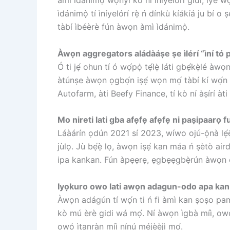
àmì ìdánimọ̀ wọ̀nyí kò ní ìníyelórí gidi, iye 
ìdánimọ̀ tí ìníyelórí rẹ̀ ń dínkù kíákíá ju bí 
tàbí ìbéèrè fún àwọn àmì ìdánimọ̀.
Àwọn aggregators aládàáṣe ṣe ìlérí “ìní tó pọ
Ó ti jẹ́ ohun tí ó wọ́pọ̀ tẹ́lẹ̀ láti gbẹ́kẹ̀lé àw
àtúnṣe àwọn ọgbọ́n iṣẹ́ wọn mọ́ tàbí kí wọ́n ṣ
Autofarm, àti Beefy Finance, tí kò ní àṣírí àti
Mo nireti lati gba afẹfẹ afẹfẹ ni paṣipaarọ 
Láàárín ọdún 2021 sí 2023, wíwo ojú-ọ̀nà lẹ́ẹ̀
jùlọ. Jù bẹ́ẹ̀ lọ, àwọn iṣẹ́ kan máa ń ṣètò ai
ipa kankan. Fún àpẹẹrẹ, ẹgbẹẹgbẹ̀rún àwọn 
Iyọkuro owo lati awọn adagun-odo apa kan
Àwọn adágún tí wọ́n ti ń fi àmì kan ṣoṣo pamọ́
kò mú èrè gidi wá mọ́. Ní àwọn ìgbà míì, owó 
owó ìtanràn míì nínú méjèèjì mọ́.