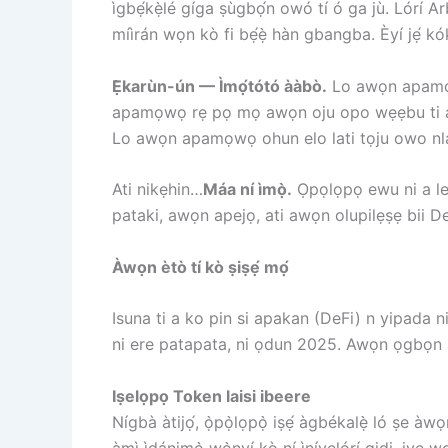
ìgbẹ́kẹ̀lé gíga ṣùgbọ́n owó tí ó ga jù. Lórí A
míìrán wọn kò fi bẹ́ẹ̀ hàn gbangba. Èyí jẹ́ kó
Ẹ̀karùn-ún — Ìmọ́tótó ààbò.
Lo awọn apamọwọ 
apamọwọ rẹ pọ mọ awọn oju opo wẹẹbu ti a
Lo awọn apamọwọ ohun elo lati tọju owo nl
Ati nikẹhin…
Máa ní ìmọ̀.
Ọpọlọpọ ewu ni a le 
pataki, awọn apejọ, ati awọn olupilẹṣẹ bii D
Àwọn ètò tí kò ṣiṣẹ́ mọ́
Isuna ti a ko pin si apakan (DeFi) n yipada 
ni ere patapata, ni ọdun 2025. Awọn ọgbọn a
Iṣelọpọ Token laisi ibeere
Nígbà àtijọ́, ọ̀pọ̀lọpọ̀ iṣẹ́ àgbékalẹ̀ ló ṣe 