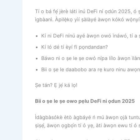
Tí o bá fẹ́ jèrè láti inú DeFi ní ọdún 2025, ó 
ìgbàanì. Àpilẹ̀kọ yìí ṣàlàyé àwọn kókó wọ̀nyí
Kí ni DeFi nínú ayé àwọn owó ìnáwó, tí a 
Kí ló dé tí èyí fi pọndandan?
Báwo ni o ṣe le ṣe owó nípa lílo àwọn ìlàn
Bii o ṣe le daabobo ara rẹ kuro ninu awọ
Ṣe tán? Ẹ jẹ́ ká lọ!
Bii o ṣe le ṣe owo pẹlu DeFi ni ọdun 2025
Ìdàgbàsókè ètò àgbáyé ń mú àwọn ọjà tuntun já
ṣiṣẹ́, àwọn ọgbọ́n tí ó yẹ, àti àwọn ewu tí ó 