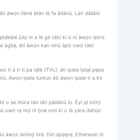
ti àwọn ìlànà ẹ̀tàn lè fa àdánù. Láti dáàbò
kẹ̀lé jùlọ ni a lè gé tàbí kí ó ní àwọn ìṣòro
ẹ́ àgbẹ̀, àti àwọn kan nínú àpò owó tàbí
í a ti ti pa tẹ́lẹ̀ (TVL), àti ìpele ìṣiṣẹ́ pẹpẹ
wu kù. Àwọn ìpele tuntun àti àwọn ìpele tí a kò
í o ṣe múra tán láti pàdánù lọ. Èyí jẹ́ òótọ́
ínú owó rẹ mọ́ ní ọ̀nà omi kí o lè yára dáhùn
ẹ̀lú àwọn ànímọ́ tirẹ̀. Fún àpẹẹrẹ, Ethereum ní