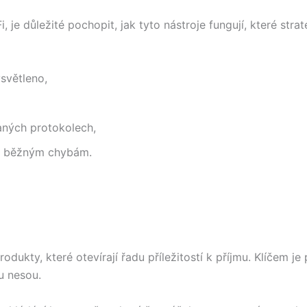
e důležité pochopit, jak tyto nástroje fungují, které strate
světleno,
aných protokolech,
se běžným chybám.
odukty, které otevírají řadu příležitostí k příjmu. Klíčem j
ou nesou.