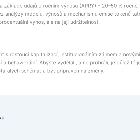
 na základě údajů o ročním výnosu (APRY) – 20–50 % ročně.
a. Bez analýzy modelu, výnosů a mechanismu emise tokenů tato
ocentuální výnos, ale na její udržitelnost.
t s rostoucí kapitalizací, institucionálním zájmem a novým
ní a behaviorální. Abyste vydělali, a ne prohráli, je důležit
astaralých schémat a být připraven na změny.
ku