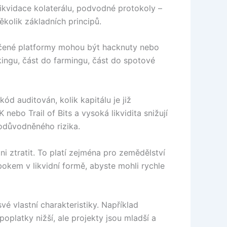
 likvidace kolaterálu, podvodné protokoly –
ěkolik základních principů.
ědčené platformy mohou být hacknuty nebo
kingu, část do farmingu, část do spotové
ód auditován, kolik kapitálu je již
ebo Trail of Bits a vysoká likvidita snižují
odůvodněného rizika.
ni ztratit. To platí zejména pro zemědělství
bokem v likvidní formě, abyste mohli rychle
é vlastní charakteristiky. Například
oplatky nižší, ale projekty jsou mladší a