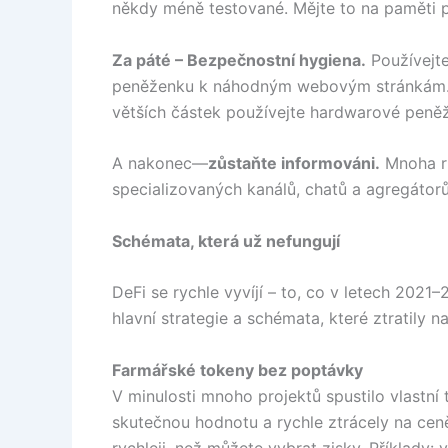
někdy méně testované. Mějte to na paměti p
Za páté – Bezpečnostní hygiena.
Používejte
peněženku k náhodným webovým stránkám. Pr
větších částek používejte hardwarové peně
A nakonec—
zůstaňte informováni.
Mnoha ri
specializovaných kanálů, chatů a agregátor
Schémata, která už nefungují
DeFi se rychle vyvíjí – to, co v letech 2021–
hlavní strategie a schémata, které ztratily n
Farmářské tokeny bez poptávky
V minulosti mnoho projektů spustilo vlastn
skutečnou hodnotu a rychle ztrácely na ceně