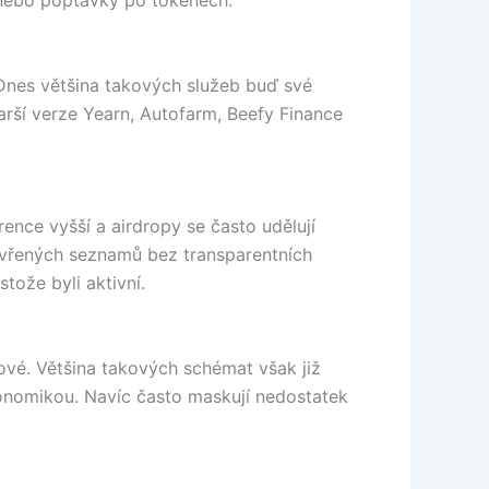
ů nebo poptávky po tokenech.
 Dnes většina takových služeb buď své
tarší verze Yearn, Autofarm, Beefy Finance
ence vyšší a airdropy se často udělují
zavřených seznamů bez transparentních
stože byli aktivní.
vé. Většina takových schémat však již
konomikou. Navíc často maskují nedostatek