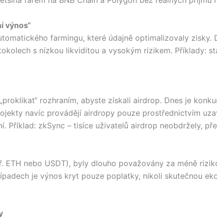
: většina farem na BNB Chain a Polygon bez reálných příjm
í výnos“
utomatického farmingu, které údajně optimalizovaly zisky.
tokolech s nízkou likviditou a vysokým rizikem. Příklady: s
roklikat“ rozhraním, abyste získali airdrop. Dnes je konkur
rojekty navíc provádějí airdropy pouze prostřednictvím u
ní. Příklad: zkSync – tisíce uživatelů airdrop neobdržely, pře
ř. ETH nebo USDT), byly dlouho považovány za méně riziko
řípadech je výnos kryt pouze poplatky, nikoli skutečnou e
y