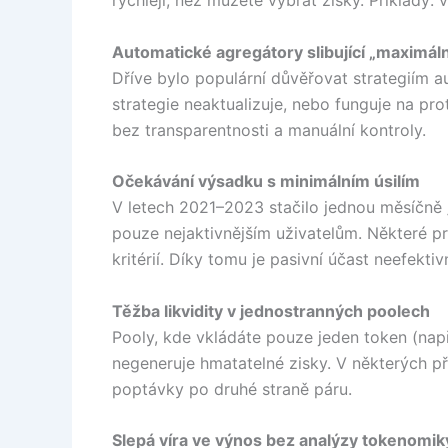
rychleji, než můžete vybrat zisky. Příklady
Automatické agregátory slibující „maximáln
Dříve bylo populární důvěřovat strategiím a
strategie neaktualizuje, nebo funguje na pro
bez transparentnosti a manuální kontroly.
Očekávání výsadku s minimálním úsilím
V letech 2021–2023 stačilo jednou měsíčně „p
pouze nejaktivnějším uživatelům. Některé p
kritérií. Díky tomu je pasivní účast neefektiv
Těžba likvidity v jednostranných poolech
Pooly, kde vkládáte pouze jeden token (nap
negeneruje hmatatelné zisky. V některých p
poptávky po druhé straně páru.
Slepá víra ve výnos bez analýzy tokenomik