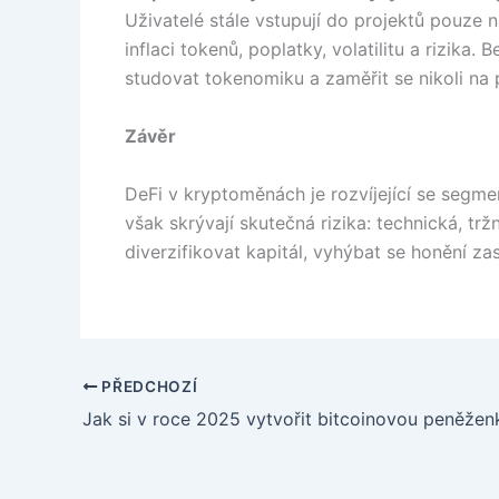
Uživatelé stále vstupují do projektů pouze
inflaci tokenů, poplatky, volatilitu a rizik
studovat tokenomiku a zaměřit se nikoli na pr
Závěr
DeFi v kryptoměnách je rozvíjející se segmen
však skrývají skutečná rizika: technická, trž
diverzifikovat kapitál, vyhýbat se honění z
PŘEDCHOZÍ
Jak si v roce 2025 vytvořit bitcoinovou peněžen