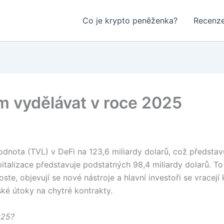
Co je krypto peněženka?
Recenze
ěm vydělávat v roce 2025
nota (TVL) v DeFi na 123,6 miliardy dolarů, což představ
pitalizace představuje podstatných 98,4 miliardy dolarů. To
te, objevují se nové nástroje a hlavní investoři se vracejí 
ské útoky na chytré kontrakty.
025?