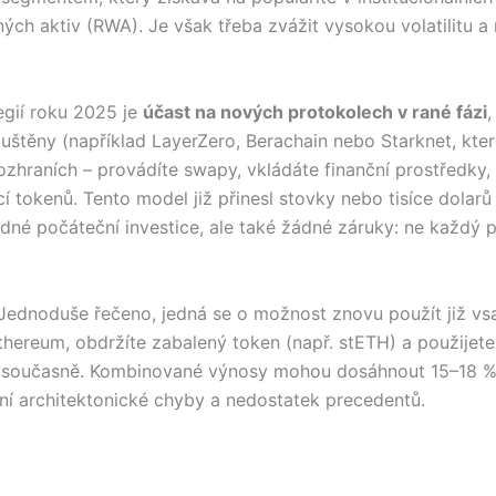
ných aktiv (RWA). Je však třeba zvážit vysokou volatilitu a
egií roku 2025 je
účast na nových protokolech v rané fázi
spuštěny (například LayerZero, Berachain nebo Starknet, kter
 rozhraních – provádíte swapy, vkládáte finanční prostředky,
 tokenů. Tento model již přinesl stovky nebo tisíce dolarů t
dné počáteční investice, ale také žádné záruky: ne každý 
 Jednoduše řečeno, jedná se o možnost znovu použít již vsa
thereum, obdržíte zabalený token (např. stETH) a použijete 
 současně. Kombinované výnosy mohou dosáhnout 15–18 % ro
ální architektonické chyby a nedostatek precedentů.