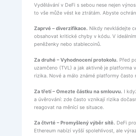
Vydělávání v DeFi s sebou nese nejen výnosy,
to vše může vést ke ztrátám. Abyste ochránil
Zaprvé – diverzifikace.
Nikdy nevkládejte c
obsahovat kritické chyby v kódu. V ideálním
peněženky nebo stablecoinů.
Za druhé – Vyhodnocení protokolu.
Před pou
uzamčeno (TVL) a jak aktivně je platforma v
rizika. Nové a málo známé platformy často 
Za třetí – Omezte částku na smlouvu.
I když
a úvěrování: zde často vznikají rizika dočas
reagovat na měnící se situace.
Za čtvrté – Promyšlený výběr sítě.
DeFi pro
Ethereum nabízí vyšší spolehlivost, ale výra