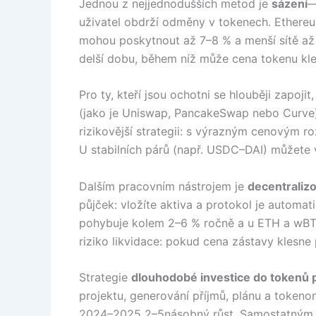
Jednou z nejjednodušších metod je
sázení
—
uživatel obdrží odměny v tokenech. Ethereu
mohou poskytnout až 7–8 % a menší sítě až 
delší dobu, během níž může cena tokenu kle
Pro ty, kteří jsou ochotni se hlouběji zapojit
(jako je Uniswap, PancakeSwap nebo Curve) 
rizikovější strategii: s výrazným cenovým r
U stabilních párů (např. USDC–DAI) můžete v
Dalším pracovním nástrojem je
decentraliz
půjček: vložíte aktiva a protokol je automat
pohybuje kolem 2–6 % ročně a u ETH a wBTC 1
riziko likvidace: pokud cena zástavy klesne 
Strategie
dlouhodobé investice do tokenů 
projektu, generování příjmů, plánu a token
2024–2025 2–5násobný růst. Samostatným seg