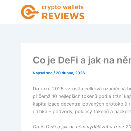
Přeskočit
na
obsah
Co je DeFi a jak na n
Napsal
seo
/
20 dubna, 2026
Do roku 2025 vzrostla celková uzamčená hod
přičemž 10 nejlepších tokenů podle tržní ka
kapitalizace decentralizovaných protokolů ros
i rizika – podvody, poklesy tokenů a hacker
Co je DeFi a jak na něm vydělávat v roce 2