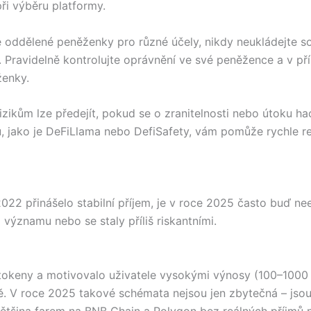
ři výběru platformy.
 oddělené peněženky pro různé účely, nikdy neukládejte so
avidelně kontrolujte oprávnění ve své peněžence a v příp
ženky.
zikům lze předejít, pokud se o zranitelnosti nebo útoku ha
ů, jako je DeFiLlama nebo DefiSafety, vám pomůže rychle r
2022 přinášelo stabilní příjem, je v roce 2025 často buď nee
a významu nebo se staly příliš riskantními.
í tokeny a motivovalo uživatele vysokými výnosy (100–100
. V roce 2025 takové schémata nejsou jen zbytečná – jsou 