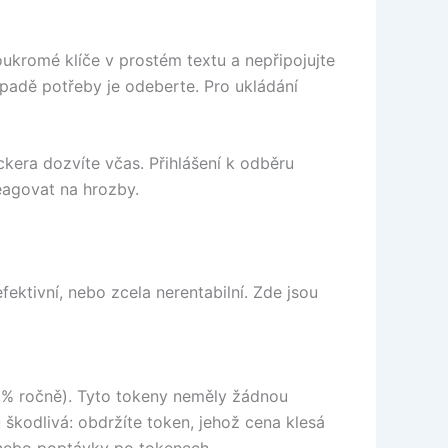
ukromé klíče v prostém textu a nepřipojujte
adě potřeby je odeberte. Pro ukládání
ckera dozvíte včas. Přihlášení k odběru
eagovat na hrozby.
fektivní, nebo zcela nerentabilní. Zde jsou
0 % ročně). Tyto tokeny neměly žádnou
škodlivá: obdržíte token, jehož cena klesá