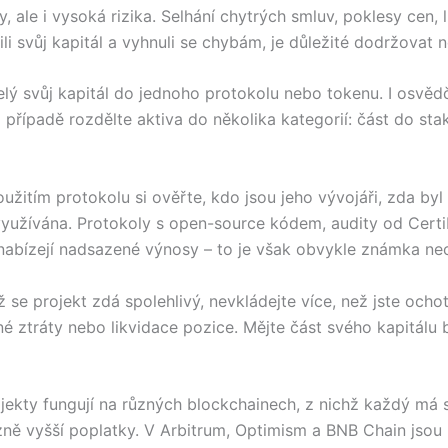
 ale i vysoká rizika. Selhání chytrých smluv, poklesy cen,
i svůj kapitál a vyhnuli se chybám, je důležité dodržovat n
elý svůj kapitál do jednoho protokolu nebo tokenu. I osv
 případě rozdělte aktiva do několika kategorií: část do sta
žitím protokolu si ověřte, kdo jsou jeho vývojáři, zda byl k
yužívána. Protokoly s open-source kódem, audity od CertiK n
nabízejí nadsazené výnosy – to je však obvykle známka ne
 se projekt zdá spolehlivý, nevkládejte více, než jste ochot
né ztráty nebo likvidace pozice. Mějte část svého kapitálu 
jekty fungují na různých blockchainech, z nichž každý má sv
zně vyšší poplatky. V Arbitrum, Optimism a BNB Chain jsou p