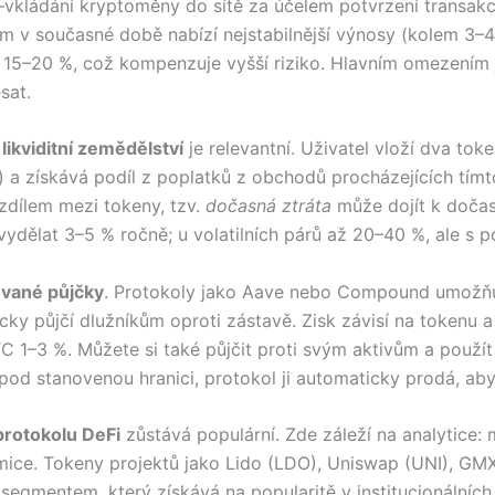
vkládání kryptoměny do sítě za účelem potvrzení transakcí 
m v současné době nabízí nejstabilnější výnosy (kolem 3–
15–20 %, což kompenzuje vyšší riziko. Hlavním omezením j
sat.
,
likviditní zemědělství
je relevantní. Uživatel vloží dva to
a získává podíl z poplatků z obchodů procházejících tímto
ozdílem mezi tokeny, tzv.
dočasná ztráta
může dojít k dočasn
ydělat 3–5 % ročně; u volatilních párů až 20–40 %, ale s 
ované půjčky
. Protokoly jako Aave nebo Compound umožňu
icky půjčí dlužníkům oproti zástavě. Zisk závisí na tokenu 
–3 %. Můžete si také půjčit proti svým aktivům a použít j
pod stanovenou hranici, protokol ji automaticky prodá, aby 
protokolu DeFi
zůstává populární. Zde záleží na analytic
omice. Tokeny projektů jako Lido (LDO), Uniswap (UNI), G
mentem, který získává na popularitě v institucionálních k