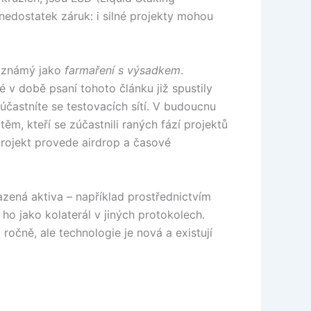
 nedostatek záruk: i silné projekty mohou
, známý jako
farmaření s výsadkem
.
é v době psaní tohoto článku již spustily
 účastníte se testovacích sítí. V budoucnu
ěm, kteří se zúčastnili raných fází projektů
projekt provede airdrop a časové
zená aktiva – například prostřednictvím
ho jako kolaterál v jiných protokolech.
čně, ale technologie je nová a existují