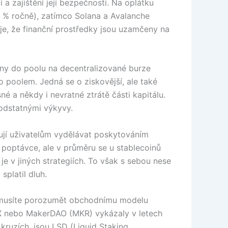
a zajištění její bezpečnosti. Na oplátku
4 % ročně), zatímco Solana a Avalanche
e, že finanční prostředky jsou uzamčeny na
keny do poolu na decentralizované burze
 poolem. Jedná se o ziskovější, ale také
é a někdy i nevratné ztrátě části kapitálu.
podstatnými výkyvy.
jí uživatelům vydělávat poskytováním
a poptávce, ale v průměru se u stablecoinů
e v jiných strategiích. To však s sebou nese
splatil dluh.
e: musíte porozumět obchodnímu modelu
MX nebo MakerDAO (MKR) vykázaly v letech
ruzích, jsou LSD (Liquid Staking