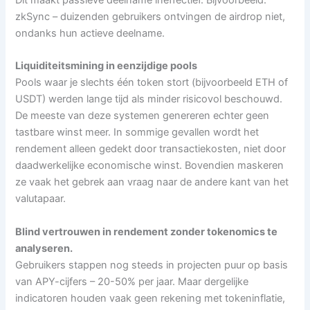
Dit maakt passieve deelname ineffectief. Bijvoorbeeld:
zkSync – duizenden gebruikers ontvingen de airdrop niet,
ondanks hun actieve deelname.
Liquiditeitsmining in eenzijdige pools
Pools waar je slechts één token stort (bijvoorbeeld ETH of
USDT) werden lange tijd als minder risicovol beschouwd.
De meeste van deze systemen genereren echter geen
tastbare winst meer. In sommige gevallen wordt het
rendement alleen gedekt door transactiekosten, niet door
daadwerkelijke economische winst. Bovendien maskeren
ze vaak het gebrek aan vraag naar de andere kant van het
valutapaar.
Blind vertrouwen in rendement zonder tokenomics te
analyseren.
Gebruikers stappen nog steeds in projecten puur op basis
van APY-cijfers – 20-50% per jaar. Maar dergelijke
indicatoren houden vaak geen rekening met tokeninflatie,