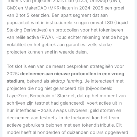
Tokens van projecten zoals Lido (LDO), Uniswap (UNI),
GMX en MakerDAO (MKR) lieten in 2024-2025 een groei
van 2 tot 5 keer zien. Een apart segment dat aan
populariteit wint in institutionele kringen omvat LSD (Liquid
Staking Derivatives) en protocollen voor het tokeniseren
van reële activa (RWA). Houd echter rekening met de hoge
volatiliteit en het gebrek aan garanties: zelfs sterke
projecten kunnen snel in waarde dalen.
Tot slot is een van de meest besproken strategieën voor
2025:
deelnemen aan nieuwe protocollen in een vroeg
stadium
, bekend als
airdrop farming
. Je interacteert met
projecten die nog niet gelanceerd zijn (bijvoorbeeld
LayerZero, Berachain of Starknet, dat op het moment van
schrijven zijn testnet had gelanceerd), voert acties uit in
hun interfaces – zoals swaps uitvoeren, geld storten en
deelnemen aan testnets. In de toekomst kan het team
actieve gebruikers belonen met een tokendistributie. Dit
model heeft al honderden of duizenden dollars opgeleverd