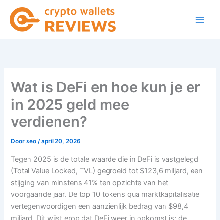
Ga
naar
de
inhoud
Wat is DeFi en hoe kun je er
in 2025 geld mee
verdienen?
Door
seo
/
april 20, 2026
Tegen 2025 is de totale waarde die in DeFi is vastgelegd
(Total Value Locked, TVL) gegroeid tot $123,6 miljard, een
stijging van minstens 41% ten opzichte van het
voorgaande jaar. De top 10 tokens qua marktkapitalisatie
vertegenwoordigen een aanzienlijk bedrag van $98,4
miljard. Dit wijst erop dat DeFi weer in opkomst is: de